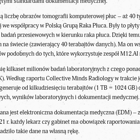
jętymi standardami dokumentacji medycznej.
 liczbę obrazów tomografii komputerowej płuc – aż 40 t
ej we współpracy w Polską Grupą Raka Płuca. Były to płyt
z badań przesiewowych w kierunku raka płuca. Dzięki temu
h na świecie (zawierający 40 terabajtów danych). Ma on w
w podobnych do tych, które wykorzystuje zespół M12.AI 
ię kilkaset milionów badań laboratoryjnych z czego ponad
). Według raportu Collective Minds Radiology w trakcie
l generuje od kilkudziesięciu terabajtów (1 TB = 1024 GB)
ych, wyników laboratoryjnych i dokumentacji medycznej.
na jest elektroniczna dokumentacja medyczna (EDM) – 
21 r. każdy lekarz czy gabinet ma obowiązek raportowani
ziło takie dane na własną rękę.