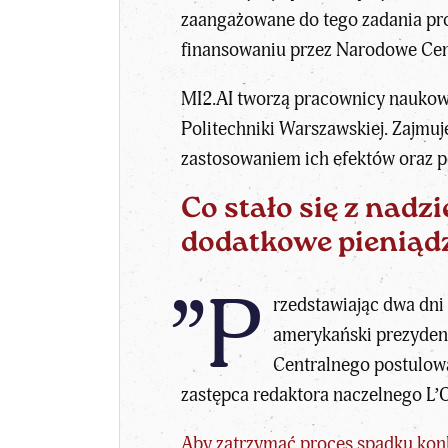
zaangażowane do tego zadania pro
finansowaniu przez Narodowe Ce
MI2.AI tworzą pracownicy naukow
Politechniki Warszawskiej. Zajmuj
zastosowaniem ich efektów oraz p
Co stało się z nadzi
dodatkowe pieniądz
”P
rzedstawiając dwa dni 
amerykański prezydent
Centralnego postulowa
zastępca redaktora naczelnego L’
Aby zatrzymać proces spadku kon