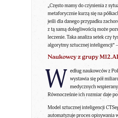
„Często mamy do czynienia z sytuac
metaforycznie kurzą się na półka
jeśli dla danego przypadku zachor
z tą samą dolegliwością może pozw
leczenie. Taka analiza setek czy
algorytmy sztucznej inteligencji” 
Naukowcy z grupy M12.A
W
edług naukowców z Poli
wystawia się pół milia
medycznych wspieranych
Równocześnie ich rozmiar daje po
Model sztucznej inteligencji CT
automatyzuje proces opisywania wy