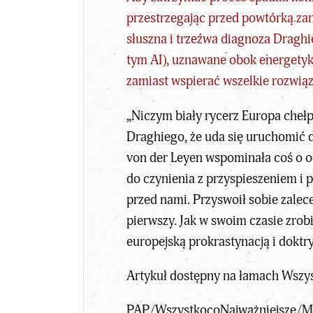
przestrzegając przed powtórką zani
słuszna i trzeźwa diagnoza Dragh
tym AI), uznawane obok energetyki
zamiast wspierać wszelkie rozwiąz
„Niczym biały rycerz Europa chełpi 
Draghiego
, że uda się uruchomić
von der Leyen wspominała coś o o
do czynienia z przyspieszeniem i 
przed nami. Przyswoił sobie zalec
pierwszy. Jak w swoim czasie zrob
europejską prokrastynacją i dokt
Artykuł dostępny na łamach Wszys
PAP/
WszystkocoNajważniejsze
/