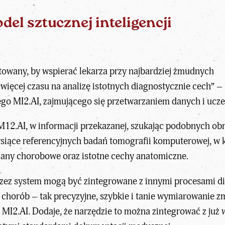
el sztucznej inteligencji
ktowany, by wspierać lekarza przy najbardziej żmudnych
więcej czasu na analizę istotnych diagnostycznie cech” – 
ego MI2.AI, zajmującego się przetwarzaniem danych i u
u M12.AI, w informacji przekazanej, szukając podobnych 
ysiące referencyjnych badań tomografii komputerowej, w k
miany chorobowe oraz istotne cechy anatomiczne.
ez system mogą być zintegrowane z innymi procesami dia
chorób – tak precyzyjne, szybkie i tanie wymiarowanie z
u MI2.AI. Dodaje, że narzędzie to można zintegrować z ju