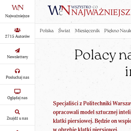
Najważniejsze
Polska
Świat
Miesięcznik
Piękno Nauk
2715 Autorów
Polacy n
Newslettery
Posłuchaj nas
Oglądaj nas
Specjaliści z Politechniki Wars
opracowali model sztucznej inteli
Znajdź u nas
klatki piersiowej. Będzie on wsp
w obrębie klatki piersiowej.