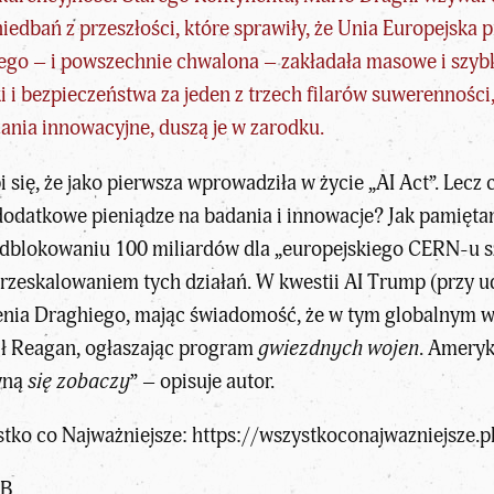
edbań z przeszłości, które sprawiły, że Unia Europejska p
iego – i powszechnie chwalona – zakładała masowe i szy
 i bezpieczeństwa za jeden z trzech filarów suwerenności,
ania innowacyjne, duszą je w zarodku.
się, że jako pierwsza wprowadziła w życie „AI Act”. Lecz co
 dodatkowe pieniądze na badania i innowacje? Jak pamięta
dblokowaniu 100 miliardów dla „europejskiego CERN-u szt
przeskalowaniem tych działań. W kwestii AI Trump (przy ud
enia Draghiego, mając świadomość, że w tym globalnym wy
ił Reagan, ogłaszając program
gwiezdnych wojen
. Ameryk
ryną
się zobaczy
” – opisuje autor.
tko co Najważniejsze:
https://wszystkoconajwazniejsze.pl
MB