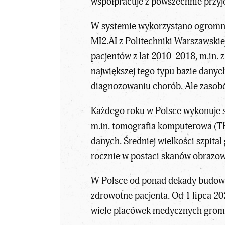
współpracuje z powszechnie przy
W systemie wykorzystano ogromną
MI2.AI z Politechniki Warszawski
pacjentów z lat 2010-2018, m.in. 
największej tego typu bazie danyc
diagnozowaniu chorób. Ale zasobó
Każdego roku w Polsce wykonuje s
m.in. tomografia komputerowa (TK
danych. Średniej wielkości szpita
rocznie w postaci skanów obrazow
W Polsce od ponad dekady budowa
zdrowotne pacjenta. Od 1 lipca 20
wiele placówek medycznych gromad