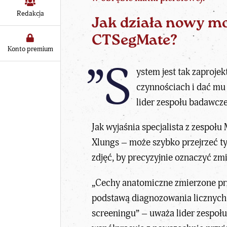
Redakcja
Jak działa nowy mod
CTSegMate?
Konto premium
”S
ystem jest tak zaproje
czynnościach i dać mu 
lider zespołu badawcz
Jak wyjaśnia specjalista z zespoł
Xlungs – może szybko przejrzeć t
zdjęć, by precyzyjnie oznaczyć z
„Cechy anatomiczne zmierzone prz
podstawą diagnozowania licznych 
screeningu” – uważa lider zespoł