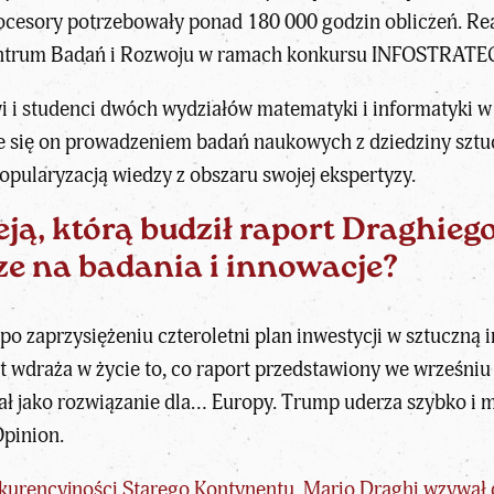
cesory potrzebowały ponad 180 000 godzin obliczeń. Real
ntrum Badań i Rozwoju w ramach konkursu INFOSTRATEG
i i studenci dwóch wydziałów matematyki i informatyki 
e się on prowadzeniem badań naukowych z dziedziny sztuc
opularyzacją wiedzy z obszaru swojej ekspertyzy.
eją, którą budził
raport Draghieg
e na badania i innowacje?
po zaprzysiężeniu czteroletni plan inwestycji w sztuczną
 wdraża w życie to, co raport przedstawiony we wrześniu
ł jako rozwiązanie dla… Europy.
Trump
uderza szybko i m
Opinion.
kurencyjności Starego Kontynentu,
Mario Draghi
wzywał 