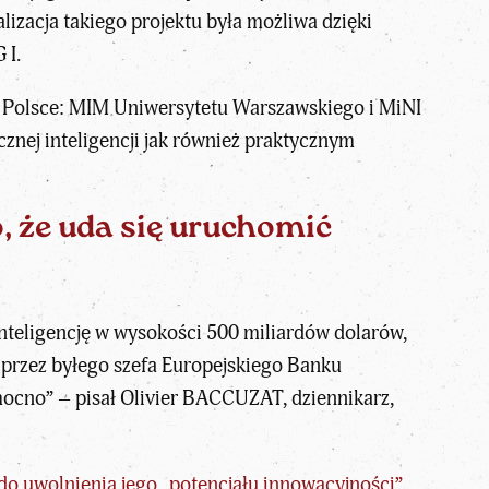
izacja takiego projektu była możliwa dzięki
 I.
w Polsce: MIM Uniwersytetu Warszawskiego i MiNI
znej inteligencji jak również praktycznym
o
, że uda się uruchomić
 inteligencję w wysokości 500 miliardów dolarów,
 przez byłego szefa Europejskiego Banku
ocno” – pisał Olivier BACCUZAT, dziennikarz,
do uwolnienia jego „potencjału innowacyjności”,