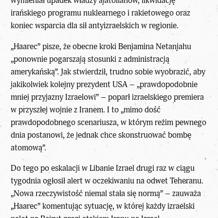
wymieniał upadek władzy ajatollahów, likwidację
irańskiego programu nuklearnego i rakietowego oraz
koniec wsparcia dla sił antyizraelskich w regionie.
„Haarec” pisze, że obecne kroki Benjamina Netanjahu
„ponownie pogarszają stosunki z administracją
amerykańską”. Jak stwierdził, trudno sobie wyobrazić, aby
jakikolwiek kolejny prezydent USA – „prawdopodobnie
mniej przyjazny Izraelowi” – poparł izraelskiego premiera
w przyszłej wojnie z Iranem. I to „mimo dość
prawdopodobnego scenariusza, w którym reżim pewnego
dnia postanowi, że jednak chce skonstruować bombę
atomową”.
Do tego po eskalacji w Libanie Izrael drugi raz w ciągu
tygodnia ogłosił alert w oczekiwaniu na odwet Teheranu.
„Nowa rzeczywistość niemal stała się normą” – zauważa
„Haarec” komentując sytuację, w której każdy izraelski