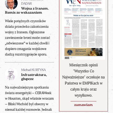
DADAK
Wojna z Iranem.
Remis ze wskazaniem
Wiele potężnych czynników
działa przeciwko zakończeniu
wojny z Iranem. Ogłoszone
zawieszenie broni może zostać
„odwieszone” w każdej chwili i
dopiero zmagania wojskowe
dadzą rozstrzygnięcie sporu.
Miesięcznik opinii
Michał KURTYKA
"Wszystko Co
Infrastruktura,
Najważniejsze" oczekuje na
głupcze
Państwa w EMPIKach w
Na najważniejszym spotkaniu
całym kraju oraz
świata energetyki – CERAWeek
wysyłkowo.
w Houston, skąd właśnie wracam
– Bliski Wschód był obecny w
zamawiam
niemal każdej rozmowie. Jednak