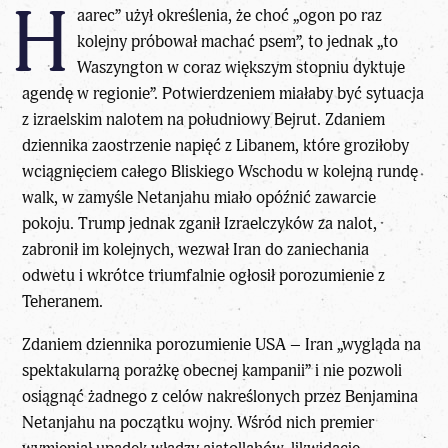
H
aarec” użył określenia, że choć „ogon po raz
kolejny próbował machać psem”, to jednak „to
Waszyngton w coraz większym stopniu dyktuje
agendę w regionie”. Potwierdzeniem miałaby być sytuacja
z izraelskim nalotem na południowy Bejrut. Zdaniem
dziennika zaostrzenie napięć z Libanem, które groziłoby
wciągnięciem całego Bliskiego Wschodu w kolejną rundę
walk, w zamyśle Netanjahu miało opóźnić zawarcie
pokoju. Trump jednak zganił Izraelczyków za nalot,
zabronił im kolejnych, wezwał Iran do zaniechania
odwetu i wkrótce triumfalnie ogłosił porozumienie z
Teheranem.
Zdaniem dziennika porozumienie USA –
Iran
„wygląda na
spektakularną porażkę obecnej kampanii” i nie pozwoli
osiągnąć żadnego z celów nakreślonych przez Benjamina
Netanjahu na początku wojny. Wśród nich premier