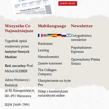
Wszystko Co
Multilanguage
Newsletter
Najważniejsze
Cotygodniowy
newsletter
Tygodnik opinii
Rankomat
wydawany przez
Popołudniowe
Leasing
Instytut Nowych
Espresso
Nieruchomości
Mediów
Opowiadamy Polskę
Zamów kontener
Światu
Red. naczelny:
Prof.
The Collagen
Michał KLEIBER
Company
Adres Wydawcy i
Ubezpieczenie na życie
Pru
Redakcji:
ul. M. Konopnickiej 6,
Sklep z kosmetykami
naturalnymi online
00-491 Warszawa
ISSN 2449-7991