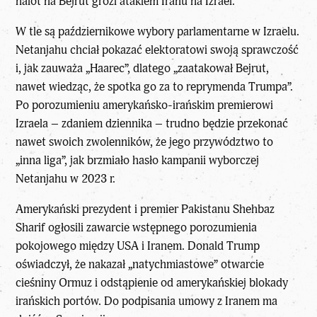
nalot na Bejrut grozi atakiem Iranu na Izrael.
W tle są październikowe wybory parlamentarne w Izraelu.
Netanjahu chciał pokazać elektoratowi swoją sprawczość
i, jak zauważa „Haarec”, dlatego „zaatakował Bejrut,
nawet wiedząc, że spotka go za to reprymenda Trumpa”.
Po porozumieniu amerykańsko-irańskim premierowi
Izraela – zdaniem dziennika – trudno będzie przekonać
nawet swoich zwolenników, że jego przywództwo to
„inna liga”, jak brzmiało hasło kampanii wyborczej
Netanjahu w 2023 r.
Amerykański prezydent i premier Pakistanu Shehbaz
Sharif ogłosili zawarcie wstępnego porozumienia
pokojowego między USA i Iranem. Donald Trump
oświadczył, że nakazał „natychmiastowe” otwarcie
cieśniny Ormuz i odstąpienie od amerykańskiej blokady
irańskich portów. Do podpisania umowy z Iranem ma