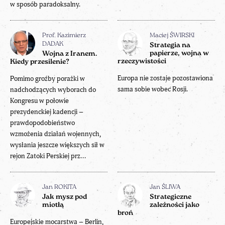
w sposób paradoksalny.
Prof. Kazimierz
Maciej ŚWIRSKI
DADAK
Strategia na
papierze, wojna w
Wojna z Iranem.
rzeczywistości
Kiedy przesilenie?
Europa nie zostaje pozostawiona
Pomimo groźby porażki w
sama sobie wobec Rosji.
nadchodzących wyborach do
Kongresu w połowie
prezydenckiej kadencji –
prawdopodobieństwo
wzmożenia działań wojennych,
wysłania jeszcze większych sił w
rejon Zatoki Perskiej prz...
Jan ROKITA
Jan ŚLIWA
Jak mysz pod
Strategiczne
miotłą
zależności jako
broń
Europejskie mocarstwa – Berlin,