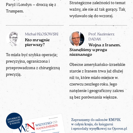
Strategiczne zależności to temat
Paryż i Londyn – droczą się z
ważny, ale nie aż tak gorący. Tak
Trumpem.
wydawało się do wczoraj.
Michał KŁOSOWSKI
Prof. Kazimierz
DADAK
Kto mrugnie
pierwszy?
Wojna z Iranem.
Stanęliśmy u progu
To miała być szybka operacja;
nieznanego
precyzyjna, ograniczona i
Obecne amerykańsko-izraelskie
przeprowadzona z chirurgiczną
starcie z Iranem trwa już dłużej
precyzją.
niż to, które miało miejsce w
czerwcu zeszłego roku. Jego
natężenie i geograficzny zakres
są bez porównania większe.