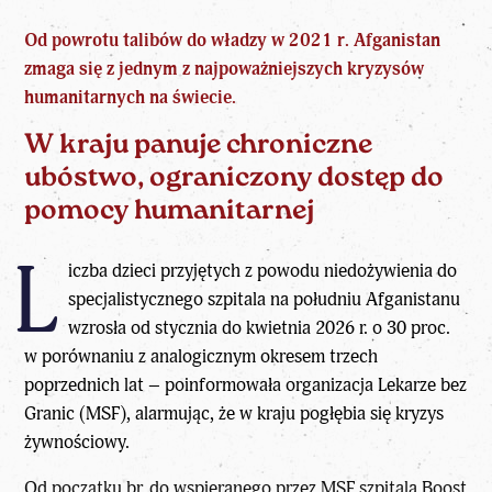
Od powrotu talibów do władzy w 2021 r.
Afganistan
zmaga się z jednym z najpoważniejszych kryzysów
humanitarnych na świecie.
W kraju panuje chroniczne
ubóstwo, ograniczony dostęp do
pomocy humanitarnej
L
iczba dzieci przyjętych z powodu niedożywienia do
specjalistycznego szpitala na południu Afganistanu
wzrosła od stycznia do kwietnia 2026 r. o 30 proc.
w porównaniu z analogicznym okresem trzech
poprzednich lat – poinformowała organizacja Lekarze bez
Granic (MSF), alarmując, że w kraju pogłębia się kryzys
żywnościowy.
Od początku br. do wspieranego przez MSF szpitala Boost