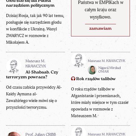
Głód stał się dla Putina
Państwa w EMPIKach w
narzędziem politycznym
całym kraju oraz
Dzisiaj Rosja, tak jak 90 lat temu,
wysyłkowo.
posługuje się narzędziem głodu
zamawiam
w konflikcie z Ukrainą. Wasyl
ZWARYCZ w rozmowie z
Mikołajem A.
Mateusz M. KRAWCZYK
Mateusz M.
KRAWCZYK
Nigara Mirdad
OMAR
Al-Shabaab. Czy
terroryzm powraca?
Rok rządów talibów
Od czasu zabicia przywódcy Al-
O roku rządów talibów w
Kaidy Aymana al-
Afganistanie i przemianach,
Zawahiriego wiele mówi się o
które miały miejsce w tym czasie
przyszłości terroryzmu.
opowiada w rozmowie z
Mateuszem M.
Mateusz M. KRAWCZYK
Prof. Julian CRIBB