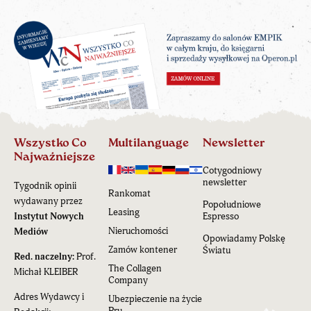
Wszystko Co
Multilanguage
Newsletter
Najważniejsze
Cotygodniowy
newsletter
Tygodnik opinii
Rankomat
wydawany przez
Popołudniowe
Leasing
Instytut Nowych
Espresso
Nieruchomości
Mediów
Opowiadamy Polskę
Zamów kontener
Światu
Red. naczelny:
Prof.
The Collagen
Michał KLEIBER
Company
Adres Wydawcy i
Ubezpieczenie na życie
Pru