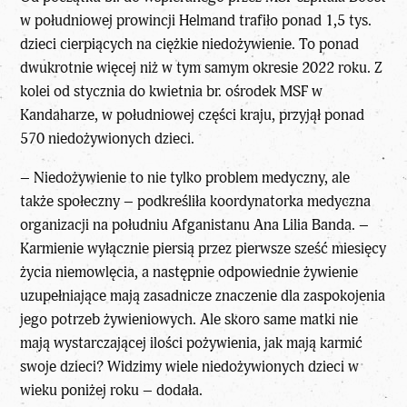
w południowej prowincji Helmand trafiło ponad 1,5 tys.
dzieci cierpiących na ciężkie niedożywienie. To ponad
dwukrotnie więcej niż w tym samym okresie 2022 roku. Z
kolei od stycznia do kwietnia br. ośrodek MSF w
Kandaharze, w południowej części kraju, przyjął ponad
570 niedożywionych dzieci.
– Niedożywienie to nie tylko problem medyczny, ale
także społeczny – podkreśliła koordynatorka medyczna
organizacji na południu
Afganistanu
Ana Lilia Banda. –
Karmienie wyłącznie piersią przez pierwsze sześć miesięcy
życia niemowlęcia, a następnie odpowiednie żywienie
uzupełniające mają zasadnicze znaczenie dla zaspokojenia
jego potrzeb żywieniowych. Ale skoro same matki nie
mają wystarczającej ilości pożywienia, jak mają karmić
swoje dzieci? Widzimy wiele niedożywionych dzieci w
wieku poniżej roku – dodała.