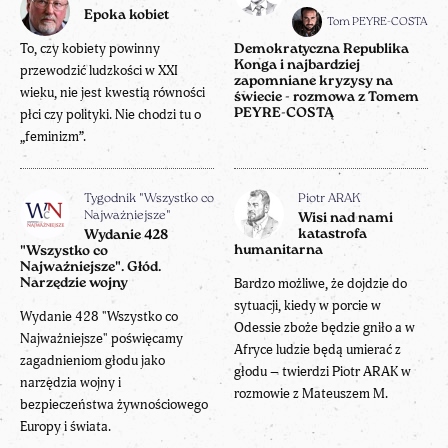
Epoka kobiet
Tom PEYRE-COSTA
To, czy kobiety powinny
Demokratyczna Republika
Konga i najbardziej
przewodzić ludzkości w XXI
zapomniane kryzysy na
wieku, nie jest kwestią równości
świecie - rozmowa z Tomem
płci czy polityki. Nie chodzi tu o
PEYRE-COSTĄ
„feminizm”.
Tygodnik "Wszystko co
Piotr ARAK
Najważniejsze"
Wisi nad nami
katastrofa
Wydanie 428
humanitarna
"Wszystko co
Najważniejsze". Głód.
Bardzo możliwe, że dojdzie do
Narzędzie wojny
sytuacji, kiedy w porcie w
Wydanie 428 "Wszystko co
Odessie zboże będzie gniło a w
Najważniejsze" poświęcamy
Afryce ludzie będą umierać z
zagadnieniom głodu jako
głodu – twierdzi Piotr ARAK w
narzędzia wojny i
rozmowie z Mateuszem M.
bezpieczeństwa żywnościowego
Europy i świata.