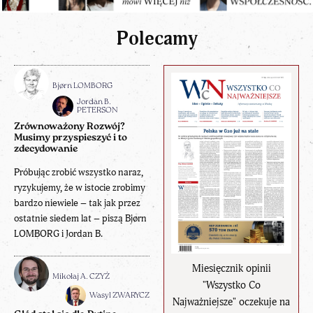
Polecamy
Bjørn LOMBORG
Jordan B.
PETERSON
Zrównoważony Rozwój?
Musimy przyspieszyć i to
zdecydowanie
Próbując zrobić wszystko naraz,
ryzykujemy, że w istocie zrobimy
bardzo niewiele – tak jak przez
ostatnie siedem lat – piszą Bjørn
LOMBORG i Jordan B.
Miesięcznik opinii
Mikołaj A. CZYŻ
"Wszystko Co
Wasyl ZWARYCZ
Najważniejsze" oczekuje na