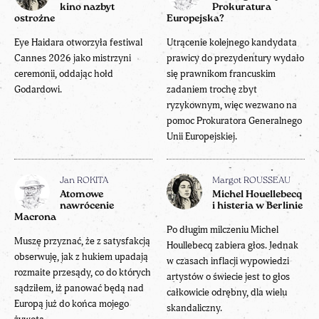
kino nazbyt
Prokuratura
ostrożne
Europejska?
Eye Haidara otworzyła festiwal
Utrącenie kolejnego kandydata
Cannes 2026 jako mistrzyni
prawicy do prezydentury wydało
ceremonii, oddając hołd
się prawnikom francuskim
Godardowi.
zadaniem trochę zbyt
ryzykownym, więc wezwano na
pomoc Prokuratora Generalnego
Unii Europejskiej.
Jan ROKITA
Margot ROUSSEAU
Atomowe
Michel Houellebecq
nawrócenie
i histeria w Berlinie
Macrona
Po długim milczeniu Michel
Muszę przyznać, że z satysfakcją
Houllebecq zabiera głos. Jednak
obserwuję, jak z hukiem upadają
w czasach inflacji wypowiedzi
rozmaite przesądy, co do których
artystów o świecie jest to głos
sądziłem, iż panować będą nad
całkowicie odrębny, dla wielu
Europą już do końca mojego
skandaliczny.