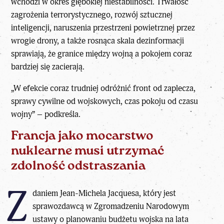
wchodzi w okres głębokiej niestabilności. Trwałość
zagrożenia terrorystycznego, rozwój sztucznej
inteligencji, naruszenia przestrzeni powietrznej przez
wrogie drony, a także rosnąca skala dezinformacji
sprawiają, że granice między wojną a pokojem coraz
bardziej się zacierają.
„W efekcie coraz trudniej odróżnić front od zaplecza,
sprawy cywilne od wojskowych, czas pokoju od czasu
wojny” – podkreśla.
Francja jako mocarstwo
nuklearne musi utrzymać
zdolność odstraszania
Z
daniem Jean-Michela Jacquesa, który jest
sprawozdawcą w Zgromadzeniu Narodowym
ustawy o planowaniu budżetu wojska na lata