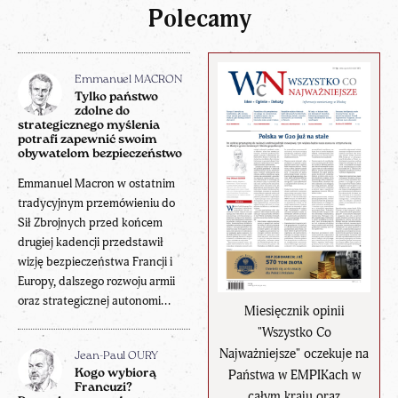
Polecamy
Emmanuel MACRON
Tylko państwo
zdolne do
strategicznego myślenia
potrafi zapewnić swoim
obywatelom bezpieczeństwo
Emmanuel Macron w ostatnim
tradycyjnym przemówieniu do
Sił Zbrojnych przed końcem
drugiej kadencji przedstawił
wizję bezpieczeństwa Francji i
Europy, dalszego rozwoju armii
oraz strategicznej autonomi...
Miesięcznik opinii
"Wszystko Co
Najważniejsze" oczekuje na
Jean-Paul OURY
Państwa w EMPIKach w
Kogo wybiorą
Francuzi?
całym kraju oraz