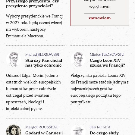
Przyszłego prezydenta, czy
wysyłkowo.
prezydenta przyszłości?
Wybory prezydenckie we Francji
zamawiam
w 2027 roku będą czymś więcej
niż wyborem następcy
Emmanuela Macrona.
Michał KŁOSOWSKI
Michał KŁOSOWSKI
Starszy Pan chciał
Czego Leon XIV
nas tylko ochronić
szuka we Francji?
Odszedł Edgar Morin. Jeden z
Pielgrzymka papieża Leona XIV
ostatnich wielkich europejskich
do Francji może stać się jednym z
humanistów przez całe życie
najważniejszych gestów
ostrzegał przed światem
europejskiego początku tego
uproszczeń, ideologii i
pontyfikatu.
intelektualnej pychy.
Margot ROUSSEAU
Jan ROKITA
Godard w Cannes i
Do czego służy