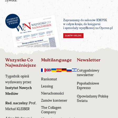
żywota.
Wszystko Co
Multilanguage
Newsletter
Najważniejsze
Cotygodniowy
newsletter
Tygodnik opinii
Rankomat
wydawany przez
Popołudniowe
Leasing
Instytut Nowych
Espresso
Nieruchomości
Mediów
Opowiadamy Polskę
Zamów kontener
Światu
Red. naczelny:
Prof.
The Collagen
Michał KLEIBER
Company