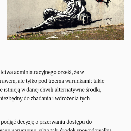
ctwa administracyjnego orzekł, że w
awem, ale tylko pod trzema warunkami: takie
istnieją w danej chwili alternatywne środki,
 niezbędny do zbadania i wdrożenia tych
 podjąć decyzję o przerwaniu dostępu do
uwagę naruszenie, jakie taki środek spowodowałby