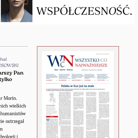
hał
OSOWSKI
arszy Pan
tylko
r Morin.
nich wielkich
h humanistów
cie ostrzegał
em
deologii i