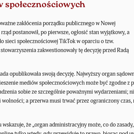
w społecznościowych
poważne zakłócenia porządku publicznego w Nowej
rząd postanowił, po pierwsze, ogłosić stan wyjątkowy, a
do sieci społecznościowej TikTok
w oparciu o tzw.
 stowarzyszenia zakwestionowały tę decyzję przed Radą
ada opublikowała swoją decyzję. Najwyższy organ sądowni
ieszenie mediów społecznościowych może być zgodne z pr
adzenia sobie ze szczególnie poważnymi wydarzeniami; nie 
 i wolności; a przerwa musi trwać przez ograniczony czas,
wskazuje, że „organ administracyjny może, co do zasady,
online tylko wtedy, gdy przewiduje to prawo, biorąc pod 