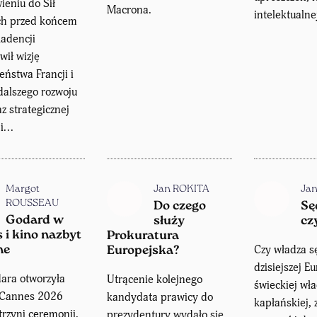
eniu do Sił
Macrona.
intelektualne
ch przed końcem
kadencji
wił wizję
eństwa Francji i
dalszego rozwoju
az strategicznej
...
Margot
Jan ROKITA
Ja
ROUSSEAU
Do czego
Sę
Godard w
służy
cz
 i kino nazbyt
Prokuratura
Czy władza s
ne
Europejska?
dzisiejszej E
ara otworzyła
Utrącenie kolejnego
świeckiej wł
l Cannes 2026
kandydata prawicy do
kapłańskiej, 
trzyni ceremonii,
prezydentury wydało się