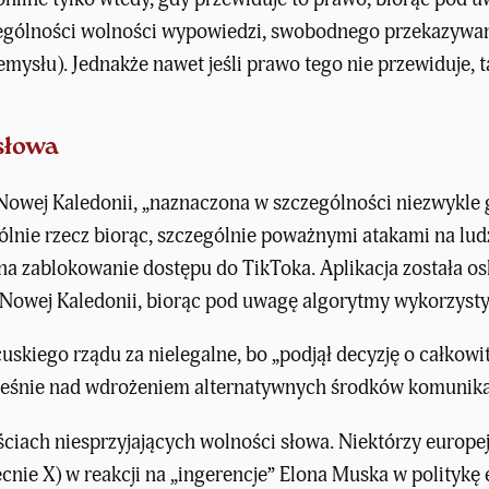
zególności wolności wypowiedzi, swobodnego przekazywania
emysłu). Jednakże nawet jeśli prawo tego nie przewiduje, 
słowa
w Nowej Kaledonii, „naznaczona w szczególności niezwykl
gólnie rzecz biorąc, szczególnie poważnymi atakami na lud
na zablokowanie dostępu do TikToka. Aplikacja została os
 Nowej Kaledonii, biorąc pod uwagę algorytmy wykorzystyw
ncuskiego rządu
za nielegalne, bo „podjął decyzję o całkow
cześnie nad wdrożeniem alternatywnych środków komunika
ciach niesprzyjających wolności słowa. Niektórzy europejs
becnie X) w reakcji na „ingerencje” Elona Muska w politykę