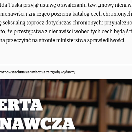
da Tuska przyjął ustawę o zwalczaniu tzw. „mowy nienaw
nienawiści i znacząco poszerza katalog cech chronionych, 
ę seksualną (oprócz dotychczas chronionych: przynależnoś
o, że przestępstwa z nienawiści wobec tych cech będą ści
a przeczytać na stronie ministerstwa sprawiedliwości.
rozpowszechnianie wyłącznie za zgodą wydawcy.