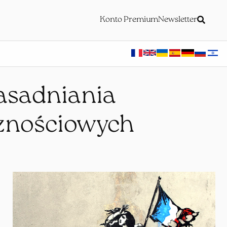
Konto Premium
Newsletter
asadniania
znościowych