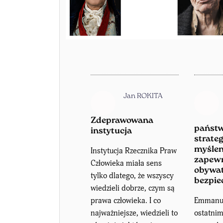
Jan ROKITA
Zdeprawowana
państw
instytucja
strate
myślen
Instytucja Rzecznika Praw
zapew
Człowieka miała sens
obywa
tylko dlatego, że wszyscy
bezpie
wiedzieli dobrze, czym są
prawa człowieka. I co
Emmanu
najważniejsze, wiedzieli to
ostatni