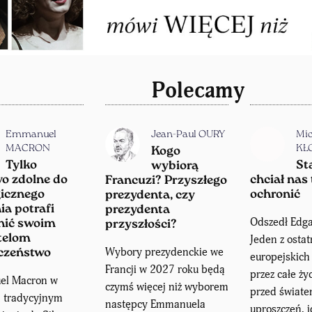
Polecamy
Emmanuel
Jean-Paul OURY
Mic
MACRON
KŁ
Kogo
Tylko
St
wybiorą
o zdolne do
chciał nas 
Francuzi? Przyszłego
gicznego
ochronić
prezydenta, czy
ia potrafi
prezydenta
Odszedł Edga
nić swoim
przyszłości?
telom
Jeden z ostat
Wybory prezydenckie we
czeństwo
europejskic
Francji w 2027 roku będą
przez całe ży
el Macron w
czymś więcej niż wyborem
przed świat
m tradycyjnym
następcy Emmanuela
uproszczeń, i