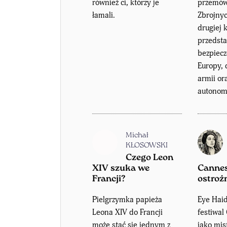
również ci, którzy je
przemówi
łamali.
Zbrojny
drugiej 
przedsta
bezpiecz
Europy, 
armii or
autonomi
Michał
KŁOSOWSKI
Czego Leon
XIV szuka we
Cannes
Francji?
ostroż
Pielgrzymka papieża
Eye Haid
Leona XIV do Francji
festiwa
może stać się jednym z
jako mis