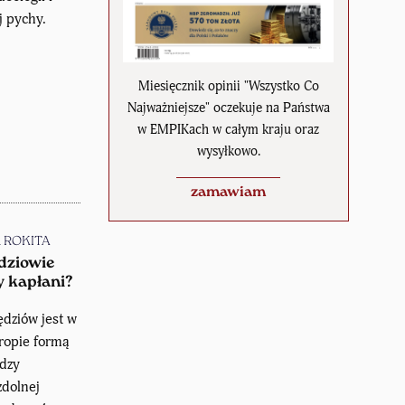
j pychy.
Miesięcznik opinii "Wszystko Co
Najważniejsze" oczekuje na Państwa
w EMPIKach w całym kraju oraz
wysyłkowo.
zamawiam
n ROKITA
dziowie
y kapłani?
ędziów jest w
uropie formą
adzy
zdolnej