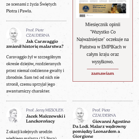
ze scenami z życia Świętych
Piotra i Pawła.
Miesięcznik opinii
Prof. Piotr
"Wszystko Co
CZAUDERNA
Najważniejsze" oczekuje na
Jak Caravaggio
Państwa w EMPIKach w
zmienił historię malarstwa?
całym kraju oraz
Caravaggio żył w szczególnym
wysyłkowo.
okresie dziejów, rozdzieranych
przez niemal codzienne gwałty i
zamawiam
zbrodnie. Sam też od nich nie
stronił, czemu sprzyjał jego
awanturniczy charakter.
Prof. Jerzy MIZIOŁEK
Prof. Piotr
CZAUDERNA
Jacek Malczewski i
Lanckorońscy
Giovanni Agostino
Da Lodi. Malarz wędrowny
Z okazji kolejnych urodzin
pomiędzy Leonardem a
Giorgione
wielkiego malarza (15 lipca)