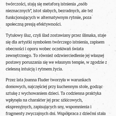
twórczości, stają się metaforą istnienia „osób
nieznacznych”, istot słabych, bezradnych, ale też
funkcjonujących w alternatywnym rytmie, poza
społeczną presją efektywności.
Tytułowy śluz, czyli ślad zostawiany przez ślimaka, staje
się dla artystki symbolem twórczego istnienia, zapisem
obecności i oporu wobec oczekiwań świata
zewnętrznego. To również odzwierciedlenie jej własnej
postawy poruszania się we własnym tempie, w zgodzie z
cielesną intuicją i rytmem życia.
Przez lata Joanna Fluder tworzyła w warunkach
domowych, najczęściej przy kuchennym stole, godząc
sztukę z wychowaniem dzieci. Ta codzienna praktyka
wpłynęła na charakter jej prac szkicowych,
ekspresyjnych, zapisujących sny, wspomnienia i
fragmenty zwyczajnych dni. Współpraca z dziećmi stała