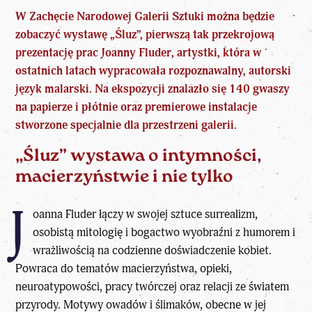
W Zachęcie Narodowej Galerii Sztuki można będzie
zobaczyć wystawę „Śluz”, pierwszą tak przekrojową
prezentację prac Joanny Fluder, artystki, która w
ostatnich latach wypracowała rozpoznawalny, autorski
język malarski. Na ekspozycji znalazło się 140 gwaszy
na papierze i płótnie oraz premierowe instalacje
stworzone specjalnie dla przestrzeni galerii.
„Śluz” wystawa o intymności,
macierzyństwie i nie tylko
J
oanna Fluder łączy w swojej sztuce surrealizm,
osobistą mitologię i bogactwo wyobraźni z humorem i
wrażliwością na codzienne doświadczenie kobiet.
Powraca do tematów macierzyństwa, opieki,
neuroatypowości, pracy twórczej oraz relacji ze światem
przyrody. Motywy owadów i ślimaków, obecne w jej