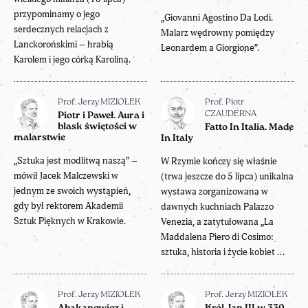
przypominamy o jego
„Giovanni Agostino Da Lodi.
serdecznych relacjach z
Malarz wędrowny pomiędzy
Lanckorońskimi – hrabią
Leonardem a Giorgione”.
Karolem i jego córką Karoliną.
Prof. Jerzy MIZIOŁEK
Prof. Piotr
CZAUDERNA
Piotr i Paweł. Aura i
blask świętości w
Fatto In Italia. Made
malarstwie
In Italy
„Sztuka jest modlitwą naszą” –
W Rzymie kończy się właśnie
mówił Jacek Malczewski w
(trwa jeszcze do 5 lipca) unikalna
jednym ze swoich wystąpień,
wystawa zorganizowana w
gdy był rektorem Akademii
dawnych kuchniach Palazzo
Sztuk Pięknych w Krakowie.
Venezia, a zatytułowana „La
Maddalena Piero di Cosimo:
sztuka, historia i życie kobiet ...
Prof. Jerzy MIZIOŁEK
Prof. Jerzy MIZIOŁEK