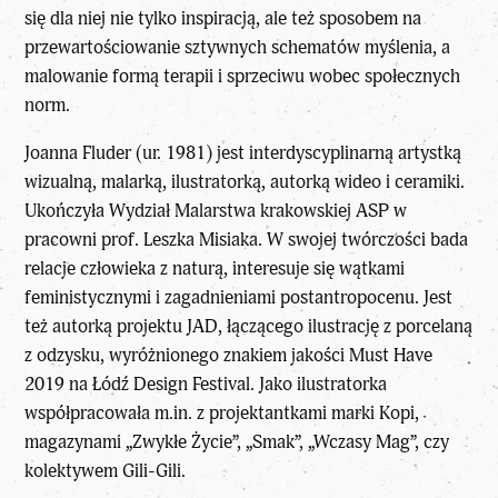
się dla niej nie tylko inspiracją, ale też sposobem na
przewartościowanie sztywnych schematów myślenia, a
malowanie formą terapii i sprzeciwu wobec społecznych
norm.
Joanna Fluder (ur. 1981) jest interdyscyplinarną artystką
wizualną, malarką, ilustratorką, autorką wideo i ceramiki.
Ukończyła Wydział Malarstwa krakowskiej ASP w
pracowni prof. Leszka Misiaka. W swojej twórczości bada
relacje człowieka z naturą, interesuje się wątkami
feministycznymi i zagadnieniami postantropocenu. Jest
też autorką projektu JAD, łączącego ilustrację z porcelaną
z odzysku, wyróżnionego znakiem jakości Must Have
2019 na Łódź Design Festival. Jako ilustratorka
współpracowała m.in. z projektantkami marki Kopi,
magazynami „Zwykłe Życie”, „Smak”, „Wczasy Mag”, czy
kolektywem Gili-Gili.