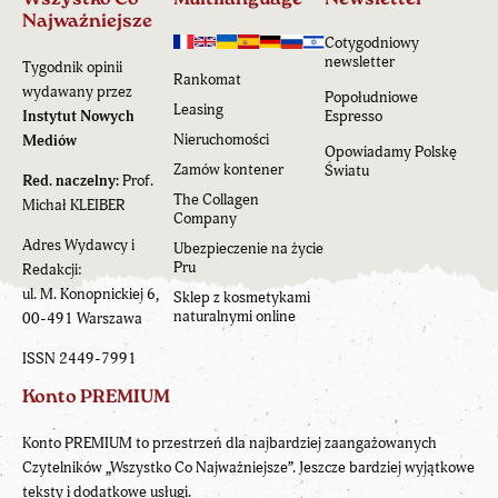
Najważniejsze
Cotygodniowy
newsletter
Tygodnik opinii
Rankomat
wydawany przez
Popołudniowe
Leasing
Instytut Nowych
Espresso
Nieruchomości
Mediów
Opowiadamy Polskę
Zamów kontener
Światu
Red. naczelny:
Prof.
The Collagen
Michał KLEIBER
Company
Adres Wydawcy i
Ubezpieczenie na życie
Pru
Redakcji:
ul. M. Konopnickiej 6,
Sklep z kosmetykami
naturalnymi online
00-491 Warszawa
ISSN 2449-7991
Konto PREMIUM
Konto PREMIUM to przestrzeń dla najbardziej zaangażowanych
Czytelników „Wszystko Co Najważniejsze”. Jeszcze bardziej wyjątkowe
teksty i dodatkowe usługi.