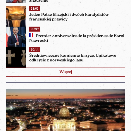
znaczenie
21:02
Jeden Pałac Elizejski i dwóch kandydatów
francuskiej prawicy
20:39
Premier anniversaire de la présidence de Karol
Nawrocki
20:14
Średniowieczne kamienne krzyże. Unikatowe
odkrycie z norweskiego lasu
Więcej