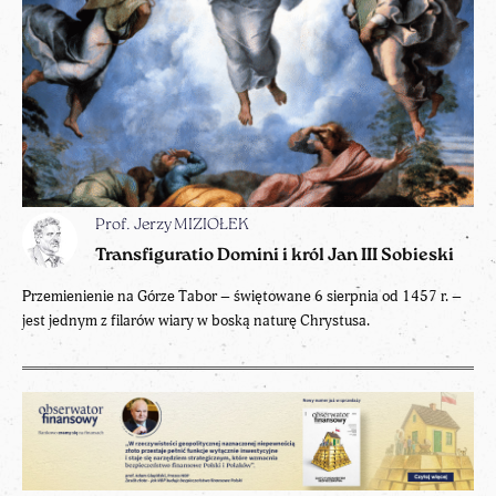
Prof. Jerzy MIZIOŁEK
Transfiguratio Domini i król Jan III Sobieski
Przemienienie na Górze Tabor – świętowane 6 sierpnia od 1457 r. –
jest jednym z filarów wiary w boską naturę Chrystusa.