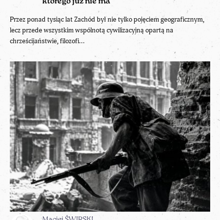
którego już nie ma
Przez ponad tysiąc lat Zachód był nie tylko pojęciem geograficznym,
lecz przede wszystkim wspólnotą cywilizacyjną opartą na
chrześcijaństwie, filozofi...
Maciej ŚWIRSKI