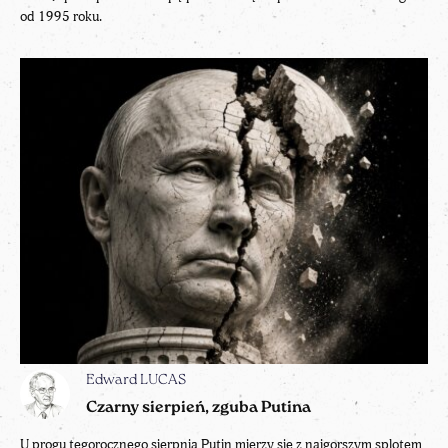
od 1995 roku.
Edward LUCAS
Czarny sierpień, zguba Putina
U progu tegorocznego sierpnia Putin mierzy się z najgorszym splotem