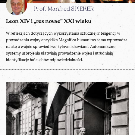
Prof. Manfred SPIEKER
Leon XIV i „res novae” XXI wieku
W refleksjach dotyczących wykorzystania sztucznej inteligencji w
prowadzeniu wojny encyklika Magnifica humanitas sama wprowadza
naukę o wojnie sprawiedliwej tylnymi drzwiami. Autonomiczne
systemy uzbrojenia ułatwiają prowadzenie wojen i utrudniają
identyfikację łańcuchów odpowiedzialności.