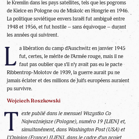
le Kremlin dans les pays satellites, tels que les pogroms
de Kielce en Pologne ou de Miskolc en Hongrie en 1946.
La politique soviétique envers Israël fut ambiguë entre
1948 et 1956, et fut hostile – sans équivoque – durant
les années qui suivirent.
L
a libération du camp d’Auschwitz en janvier 1945
fut, certes, le mérite de l’Armée rouge, mais il ne
faut pas oublier que s’il n’y avait pas eu le pacte
Ribbentrop-Molotov de 1939, la guerre aurait pu ne
jamais éclater et des millions de Juifs européens auraient
pu survivre.
Wojciech Roszkowski
T
exte publié dans le mensuel
Wszystko Co
Najważniejsze
(Pologne), numéro 19 [
LIEN
] et,
simultanément, dans Washington Post (USA) et
L’Opinion (France) [
LIEN
], dans le cadre d’un projet