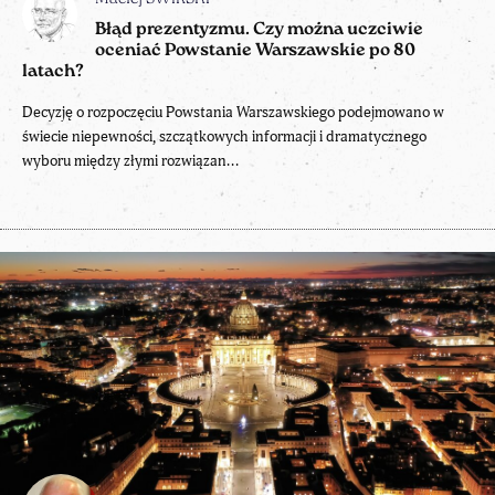
Błąd prezentyzmu. Czy można uczciwie
oceniać Powstanie Warszawskie po 80
latach?
Decyzję o rozpoczęciu Powstania Warszawskiego podejmowano w
świecie niepewności, szczątkowych informacji i dramatycznego
wyboru między złymi rozwiązan...