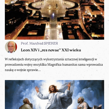
Prof. Manfred SPIEKER
Leon XIV i „res novae” XXI wieku
W refleksjach dotyczących wykorzystania sztucznej inteligencji w
prowadzeniu wojny encyklika Magnifica humanitas sama wprowadza
naukę o wojnie sprawie...