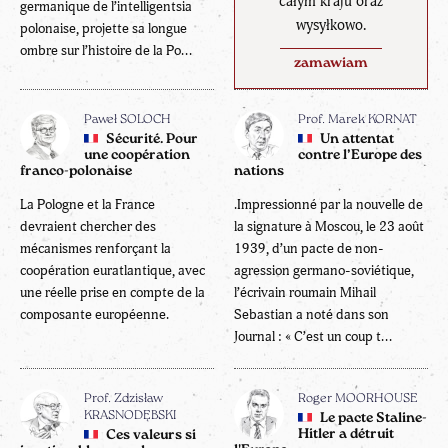
całym kraju oraz
germanique de l’intelligentsia
wysyłkowo.
polonaise, projette sa longue
ombre sur l’histoire de la Po...
zamawiam
Paweł SOLOCH
Prof. Marek KORNAT
Sécurité. Pour
Un attentat
une coopération
contre l’Europe des
franco-polonaise
nations
La Pologne et la France
.Impressionné par la nouvelle de
devraient chercher des
la signature à Moscou, le 23 août
mécanismes renforçant la
1939, d’un pacte de non-
coopération euratlantique, avec
agression germano-soviétique,
une réelle prise en compte de la
l’écrivain roumain Mihail
composante européenne.
Sebastian a noté dans son
Journal : « C’est un coup t...
Prof. Zdzisław
Roger MOORHOUSE
KRASNODĘBSKI
Le pacte Staline-
Hitler a détruit
Ces valeurs si