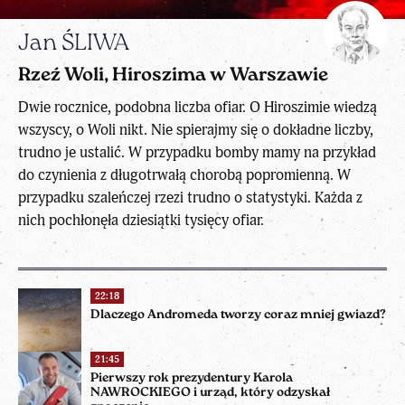
Jan ŚLIWA
Rzeź Woli, Hiroszima w Warszawie
Dwie rocznice, podobna liczba ofiar. O Hiroszimie wiedzą
wszyscy, o Woli nikt. Nie spierajmy się o dokładne liczby,
trudno je ustalić. W przypadku bomby mamy na przykład
do czynienia z długotrwałą chorobą popromienną. W
przypadku szaleńczej rzezi trudno o statystyki. Każda z
nich pochłonęła dziesiątki tysięcy ofiar.
22:18
Dlaczego Andromeda tworzy coraz mniej gwiazd?
21:45
Pierwszy rok prezydentury Karola
NAWROCKIEGO i urząd, który odzyskał