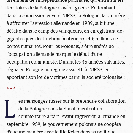
un ennemi de l’indépendance polonaise, qui entra sur les
territoires de la Pologne d’avant-guerre. En tombant
dans la soumission envers l’URSS, la Pologne, la première
à affronter l’agression allemande en 1939, subit une
défaite dans le camp des vainqueurs, en enregistrant de
gigantesques destructions matérielles et 6 millions de
pertes humaines. Pour les Polonais, s’être libérés de
l’occupation allemande marqua le début d’une
occupation communiste. Durant les 45 années suivantes,
régna en Pologne un régime assujetti à l’URSS, en
apportant son lot de victimes parmi la société polonaise.
* * *
L
es mensonges russes sur la prétendue collaboration
de la Pologne dans la Shoah méritent un
commentaire à part. Avant l’agression allemande en
septembre 1939, le gouvernement polonais ne coopéra
d’aucune manière avec le IIIe Reich dans sa politique