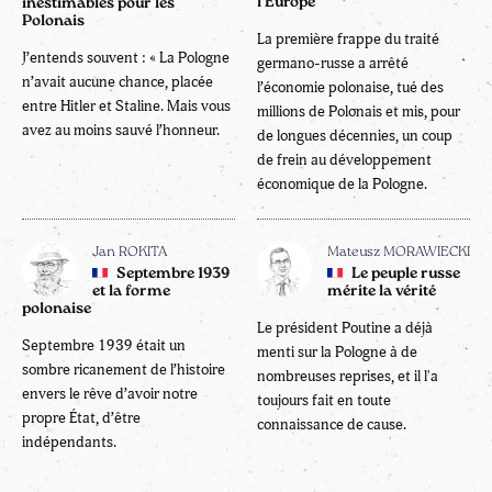
l'Europe
inestimables pour les
Polonais
La première frappe du traité
J’entends souvent : « La Pologne
germano-russe a arrêté
n’avait aucune chance, placée
l’économie polonaise, tué des
entre Hitler et Staline. Mais vous
millions de Polonais et mis, pour
avez au moins sauvé l’honneur.
de longues décennies, un coup
de frein au développement
économique de la Pologne.
Jan ROKITA
Mateusz MORAWIECKI
Septembre 1939
Le peuple russe
et la forme
mérite la vérité
polonaise
Le président Poutine a déjà
Septembre 1939 était un
menti sur la Pologne à de
sombre ricanement de l’histoire
nombreuses reprises, et il l'a
envers le rêve d’avoir notre
toujours fait en toute
propre État, d’être
connaissance de cause.
indépendants.