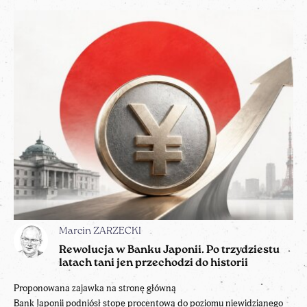
Marcin ZARZECKI
Rewolucja w Banku Japonii. Po trzydziestu
latach tani jen przechodzi do historii
Proponowana zajawka na stronę główną
Bank Japonii podniósł stopę procentową do poziomu niewidzianego