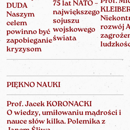
Prof. Mi
75 lat NATO –
DUDA
KLEIBE
największego
Naszym
Niekont
sojuszu
celem
rozwój A
wojskowego
powinno być
zagroże
świata
zapobieganie
ludzkoś
kryzysom
PIĘKNO NAUKI
Prof. Jacek KORONACKI
O wiedzy, umiłowaniu mądrości i
nauce słów kilka. Polemika z