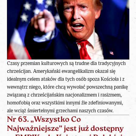
Czasy przemian kulturowych są trudne dla tradycyjnych
chrześcijan. Amerykański ewangelikalizm okazał się
idealnym celem ataków dla tych osób spoza Kościoła i z
wewnątrz niego, które chcą wywołać powszechną panikę
związaną z chrześcijańskim nacjonalizmem i rasizmem,
homofobią oraz wszystkimi innymi źle zdefiniowanymi,
ale wciąż śmiertelnymi grzechami naszych czasów.
Nr 63. „Wszystko Co
Najważniejsze” jest już dostępny