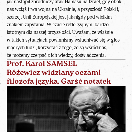
jak nastąpił zbrodniczy atak Hamasu na Izrael, gdy obok
nas wciąż trwa wojna na Ukrainie, a przyszłość Polski i,
szerzej, Unii Europejskiej jest jak nigdy pod wielkim
znakiem zapytania. W czasie refleksyjnym, bardzo
istotnym dla naszej przyszłości. Uważam, że właśnie
w takich sytuacjach powinniśmy wsłuchiwać się w głos
mądrych ludzi, korzystać z tego, że są wśród nas,
że możemy czerpać z ich wiedzy, doświadczenia.
Prof. Karol SAMSEL
Różewicz widziany oczami
filozofa języka. Garść notatek