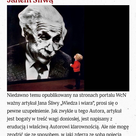
Janem Śliwą
Niedawno temu opublikowany na stronach portalu WcN
ważny artykuł Jana Śliwy „Wiedza i wiara”, prosi się o
pewne uzupełnienie. Jak zwykle u tego Autora, artykuł
jest bogaty w treść wagi doniosłej, jest napisany z
eruducją i właściwą Autorowi klarownością. Ale nie mogę
zgodzić się ze sposobem, w jaki zderza ze sobą pojęcia