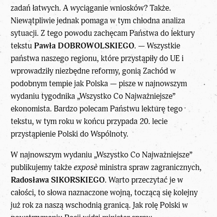
zadań łatwych. A wyciąganie wniosków? Także.
Niewątpliwie jednak pomaga w tym chłodna analiza
sytuacji. Z tego powodu zachęcam Państwa do lektury
tekstu
Pawła DOBROWOLSKIEGO
. — Wszystkie
państwa naszego regionu, które przystąpiły do UE i
wprowadziły niezbędne reformy, gonią Zachód w
podobnym tempie jak Polska — pisze w najnowszym
wydaniu tygodnika „Wszystko Co Najważniejsze”
ekonomista. Bardzo polecam Państwu lekturę tego
tekstu, w tym roku w końcu przypada 20. lecie
przystąpienie Polski do Wspólnoty.
W najnowszym wydaniu „Wszystko Co Najważniejsze”
publikujemy także
exposè
ministra spraw zagranicznych,
Radosława SIKORSKIEGO
. Warto przeczytać je w
całości, to słowa naznaczone wojną, toczącą się kolejny
już rok za naszą wschodnią granicą. Jak rolę Polski w