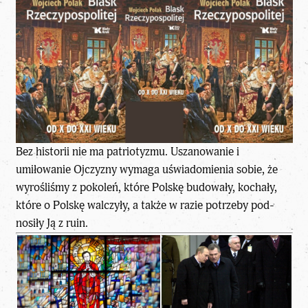
Bez historii nie ma patriotyzmu. Uszanowanie i
umiłowanie Ojczyzny wymaga uświadomienia sobie, że
wyrośliśmy z pokoleń, które Polskę budowały, kochały,
które o Polskę walczyły, a także w razie potrzeby pod-
nosiły Ją z ruin.