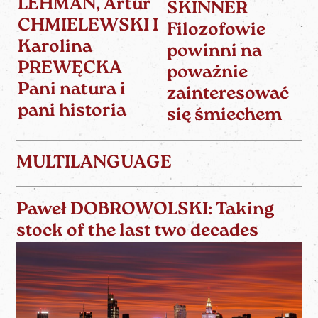
LEHMAN, Artur
SKINNER
CHMIELEWSKI I
Filozofowie
Karolina
powinni na
PREWĘCKA
poważnie
Pani natura i
zainteresować
pani historia
się śmiechem
MULTILANGUAGE
Paweł DOBROWOLSKI: Taking
stock of the last two decades