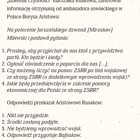
„dziennik czynności” marszałka Kulikowa, zanotował
informację otrzymaną od ambasadora sowieckiego w
Polsce Borysa Aristowa:
Na polecenie Jaruzelskiego dzwonił [Mirosław]
Milewski i postawił pytania:
Prosimy, aby przyjechał do nas ktoś z przywództwa
partii. Kto będzie i kiedy?
Ogłosić oświadczenie o poparciu dla nas […].
Czy możemy liczyć na pomoc ZSRR po linii wojskowej
ze strony ZSRR (o dodatkowym wprowadzeniu wojsk)?
Jakie będą przedsięwzięcia w zakresie pomocy
ekonomicznej dla Polski ze strony ZSRR?
Odpowiedzi przekazał Aristowowi Rusakow:
Nikt nie przyjedzie.
Środki zostaną podjęte.
Nie będziemy wprowadzać wojsk.
Odpowiedź przygotuje Bajbakow
.