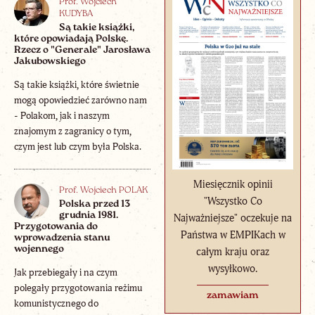
Prof. Wojciech
KUDYBA
Są takie książki,
które opowiadają Polskę.
Rzecz o "Generale" Jarosława
Jakubowskiego
Są takie książki, które świetnie
mogą opowiedzieć zarówno nam
- Polakom, jak i naszym
znajomym z zagranicy o tym,
czym jest lub czym była Polska.
Miesięcznik opinii
Prof. Wojciech POLAK
"Wszystko Co
Polska przed 13
grudnia 1981.
Najważniejsze" oczekuje na
Przygotowania do
Państwa w EMPIKach w
wprowadzenia stanu
wojennego
całym kraju oraz
wysyłkowo.
Jak przebiegały i na czym
polegały przygotowania reżimu
zamawiam
komunistycznego do