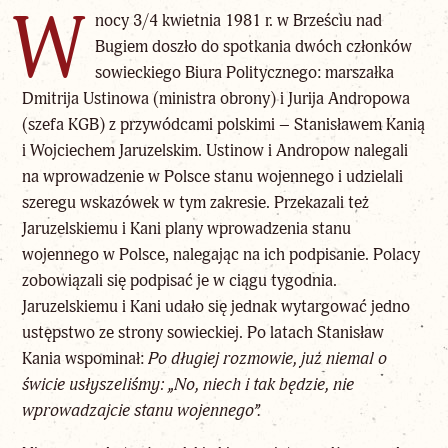
W
nocy 3/4 kwietnia 1981 r. w Brześciu nad
Bugiem doszło do spotkania dwóch członków
sowieckiego Biura Politycznego: marszałka
Dmitrija Ustinowa (ministra obrony) i Jurija Andropowa
(szefa KGB) z przywódcami polskimi – Stanisławem Kanią
i Wojciechem Jaruzelskim. Ustinow i Andropow nalegali
na wprowadzenie w Polsce stanu wojennego i udzielali
szeregu wskazówek w tym zakresie. Przekazali też
Jaruzelskiemu i Kani plany wprowadzenia stanu
wojennego w Polsce, nalegając na ich podpisanie. Polacy
zobowiązali się podpisać je w ciągu tygodnia.
Jaruzelskiemu i Kani udało się jednak wytargować jedno
ustępstwo ze strony sowieckiej. Po latach Stanisław
Kania wspominał:
Po długiej rozmowie, już niemal o
świcie usłyszeliśmy: „No, niech i tak będzie, nie
wprowadzajcie stanu wojennego”.