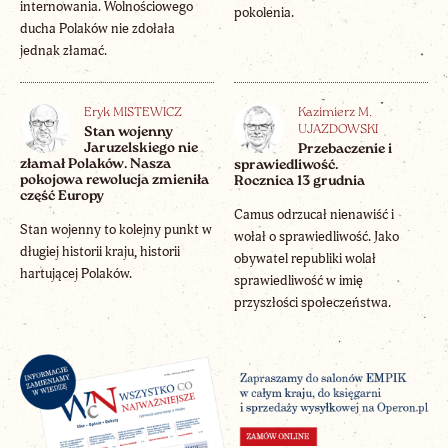
internowania. Wolnościowego
pokolenia.
ducha Polaków nie zdołała
jednak złamać.
Eryk MISTEWICZ
Kazimierz M.
UJAZDOWSKI
Stan wojenny
Jaruzelskiego nie
Przebaczenie i
złamał Polaków. Nasza
sprawiedliwość.
pokojowa rewolucja zmieniła
Rocznica 13 grudnia
część Europy
Camus odrzucał nienawiść i
Stan wojenny to kolejny punkt w
wołał o sprawiedliwość. Jako
długiej historii kraju, historii
obywatel republiki wolał
hartującej Polaków.
sprawiedliwość w imię
przyszłości społeczeństwa.