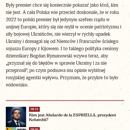
Były premier chce się koniecznie pokazać jako ktoś, kim
nie jest. A cała Polska wie przecież doskonale, że w roku
2022 to polski premier był jedynym szefem rządu w
unijnej Europie, który się nie mylił w ocenie patriotyzmu i
siły bojowej Ukraińców, nie wierzył w rychły upadek
Ukrainy i domagał się od Niemców i Francuzów ścisłego
sojuszu Europy z Kijowem. I to takiego polityka ceniony
dziennikarz Bogdan Rymanowski wzywa teraz, aby
„przyznał się do błędów w sprawie Ukrainy i za nie
przeprosił”, po czym podsuwa mu opinie wybitnej
rosyjskiej agentki wpływu. Przyznam, że przykre to było
widowisko.
08:33
Kim jest Abelardo de la ESPRIELLA, prezydent
Kolumbii?
08:00