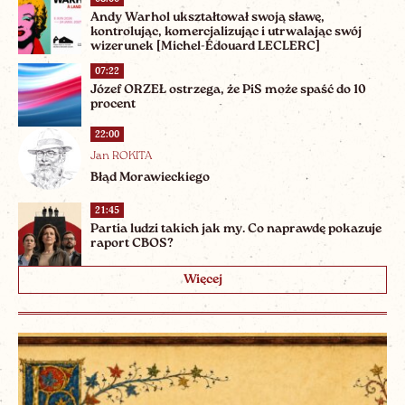
Andy Warhol ukształtował swoją sławę,
kontrolując, komercjalizując i utrwalając swój
wizerunek [Michel-Édouard LECLERC]
07:22
Józef ORZEŁ ostrzega, że PiS może spaść do 10
procent
22:00
Jan ROKITA
Błąd Morawieckiego
21:45
Partia ludzi takich jak my. Co naprawdę pokazuje
raport CBOS?
Więcej