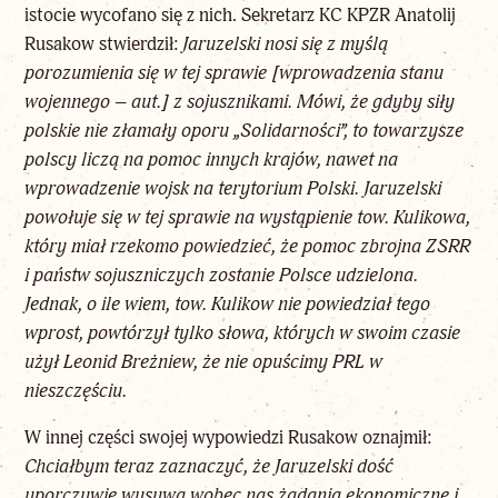
istocie wycofano się z nich. Sekretarz KC KPZR Anatolij
Rusakow stwierdził:
Jaruzelski nosi się z myślą
porozumienia się w tej sprawie [wprowadzenia stanu
wojennego – aut.] z sojusznikami. Mówi, że gdyby siły
polskie nie złamały oporu „Solidarności”, to towarzysze
polscy liczą na pomoc innych krajów, nawet na
wprowadzenie wojsk na terytorium Polski. Jaruzelski
powołuje się w tej sprawie na wystąpienie tow. Kulikowa,
który miał rzekomo powiedzieć, że pomoc zbrojna ZSRR
i państw sojuszniczych zostanie Polsce udzielona.
Jednak, o ile wiem, tow. Kulikow nie powiedział tego
wprost, powtórzył tylko słowa, których w swoim czasie
użył Leonid Breżniew, że nie opuścimy PRL w
nieszczęściu.
W innej części swojej wypowiedzi Rusakow oznajmił:
Chciałbym teraz zaznaczyć, że Jaruzelski dość
uporczywie wysuwa wobec nas żądania ekonomiczne i