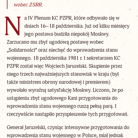
wobec ZSRR.
N
a IV Plenum KC PZPR, które odbywało się w
dniach 16–18 października. Już od kilku miesięcy
jego postawa budziła niepokój Moskwy.
Zarzucano mu zbyt ugodową postawę wobec
„Solidarności” oraz niechęć do wprowadzenia stanu
wojennego. 18 października 1981 r. I sekretarzem KC
PZPR został więc Wojciech Jaruzelski. Skupienie przez
niego trzech najważniejszych stanowisk w kraju (był
także ministrem obrony narodowej i premierem)
wywołało wyraźną satysfakcję Moskwy. Liczono, że po
ustąpieniu zbyt ugodowego Kani przygotowania do
wprowadzenia stanu wojennego ruszą pełną parą. I
rzeczywiście nastąpiło przyspieszenie tych przygotowań.
Generał Jaruzelski, czyniąc intensywne przygotowania do
wprowadzenia stanu wojennego w Polsce, miał jednak