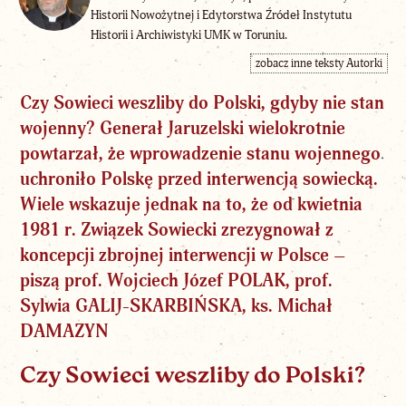
Historii Nowożytnej i Edytorstwa Źródeł Instytutu
Historii i Archiwistyki UMK w Toruniu.
zobacz inne teksty Autorki
Czy Sowieci weszliby do Polski, gdyby nie
stan
wojenny
? Generał Jaruzelski wielokrotnie
powtarzał, że wprowadzenie stanu wojennego
uchroniło Polskę przed interwencją sowiecką.
Wiele wskazuje jednak na to, że od kwietnia
1981 r. Związek Sowiecki zrezygnował z
koncepcji zbrojnej interwencji w Polsce –
piszą
prof. Wojciech Józef POLAK
,
prof.
Sylwia GALIJ-SKARBIŃSKA, ks. Michał
DAMAZYN
Czy Sowieci weszliby do Polski?