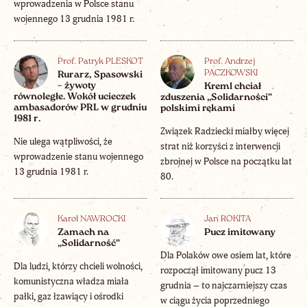
wprowadzenia w Polsce stanu
wojennego 13 grudnia 1981 r.
Prof. Patryk PLESKOT
Prof. Andrzej
PACZKOWSKI
Rurarz, Spasowski
– żywoty
Kreml chciał
równoległe. Wokół ucieczek
zduszenia „Solidarności”
ambasadorów PRL w grudniu
polskimi rękami
1981 r.
Związek Radziecki miałby więcej
Nie ulega wątpliwości, że
strat niż korzyści z interwencji
wprowadzenie stanu wojennego
zbrojnej w Polsce na początku lat
13 grudnia 1981 r.
80.
Karol NAWROCKI
Jan ROKITA
Zamach na
Pucz imitowany
„Solidarność”
Dla Polaków owe osiem lat, które
Dla ludzi, którzy chcieli wolności,
rozpoczął imitowany pucz 13
komunistyczna władza miała
grudnia – to najczarniejszy czas
pałki, gaz łzawiący i ośrodki
w ciągu życia poprzedniego