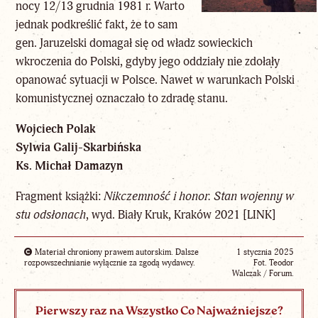
nocy 12/13 grudnia 1981 r. Warto
jednak podkreślić fakt, że to sam
gen. Jaruzelski domagał się od władz sowieckich
wkroczenia do Polski, gdyby jego oddziały nie zdołały
opanować sytuacji w Polsce. Nawet w warunkach Polski
komunistycznej oznaczało to zdradę stanu.
Wojciech Polak
Sylwia Galij-Skarbińska
Ks. Michał Damazyn
Fragment książki:
Nikczemność i honor. Stan wojenny w
stu odsłonach
, wyd. Biały Kruk, Kraków 2021 [
LINK
]
Materiał chroniony prawem autorskim. Dalsze
1 stycznia 2025
rozpowszechnianie wyłącznie za zgodą wydawcy.
Fot. Teodor
Walczak / Forum.
Pierwszy raz na Wszystko Co Najważniejsze?