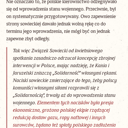
Nie oznaczało to, że polskie kierownictwo odżegnywało
się od wprowadzenia stanu wojennego. Przeciwnie, był
on systematycznie przygotowywany. Owo zapewnienie
strony sowieckiej dawało jednak wolną rękę co do
terminu jego wprowadzenia, nie mógł być on jednak
zapewne zbyt odległy.
Tak więc Związek Sowiecki od kwietniowego
spotkania zasadniczo odrzucał koncepcję zbrojnej
interwencji w Polsce, mając nadzieję, że Kania i
Jaruzelski zniszczą „Solidarność” własnymi rękami.
Naciski sowieckie zmierzające do tego, żeby polscy
komuniści własnymi siłami rozprawili się z
„Solidarnością”, trwały aż do wprowadzenia stanu
wojennego.
Elementem tych nacisków była presja
ekonomiczna, grożono polskiej ekipie rządzącej
redukcją dostaw gazu, ropy naftowej i innych
surowców, żądano też spłaty polskiego zadłużenia