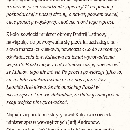
uzależnia przeprowadzenie „operacji Z” od pomocy
gospodarczej z naszej strony, a nawet, powiem więcej,
chce pomocy wojskowej, choć nie mówi tego wprost.
Z kolei sowiecki minister obrony Dmitrij Ustinow,
nawiązując do powoływania się przez Jaruzelskiego na
słowa marszałka Kulikowa, powiedział:
Co do rzekomego
oświadczenia tow. Kulikowa na temat wprowadzenia
wojsk do Polski mogę z całą stanowczością powiedzieć,
że Kulikow tego nie mówił. Po prostu powtórzył tylko to,
co zostało zadeklarowane przez nas i przez
tow.
Leonida Breżniewa, że nie opuścimy Polski w
nieszczęściu. I on wie dokładnie, że Polacy sami prosili,
żeby wojska nie wprowadzać
.
Najbardziej brutalnie skrytykował Kulikowa sowiecki
minister spraw wewnętrznych Jurij Andropow.
Oświadczył on:
Jeśli towarzysz Kulikow wspomniał o