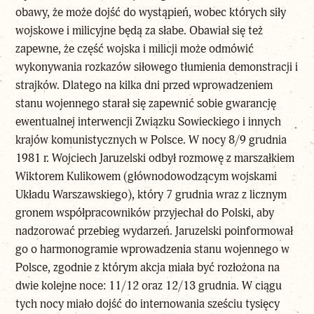
obawy, że może dojść do wystąpień, wobec których siły
wojskowe i milicyjne będą za słabe. Obawiał się też
zapewne, że część wojska i milicji może odmówić
wykonywania rozkazów siłowego tłumienia demonstracji i
strajków. Dlatego na kilka dni przed wprowadzeniem
stanu wojennego starał się zapewnić sobie gwarancję
ewentualnej interwencji Związku Sowieckiego i innych
krajów komunistycznych w Polsce. W nocy 8/9 grudnia
1981 r. Wojciech Jaruzelski odbył rozmowę z marszałkiem
Wiktorem Kulikowem (głównodowodzącym wojskami
Układu Warszawskiego), który 7 grudnia wraz z licznym
gronem współpracowników przyjechał do Polski, aby
nadzorować przebieg wydarzeń. Jaruzelski poinformował
go o harmonogramie wprowadzenia stanu wojennego w
Polsce, zgodnie z którym akcja miała być rozłożona na
dwie kolejne noce: 11/12 oraz 12/13 grudnia. W ciągu
tych nocy miało dojść do internowania sześciu tysięcy