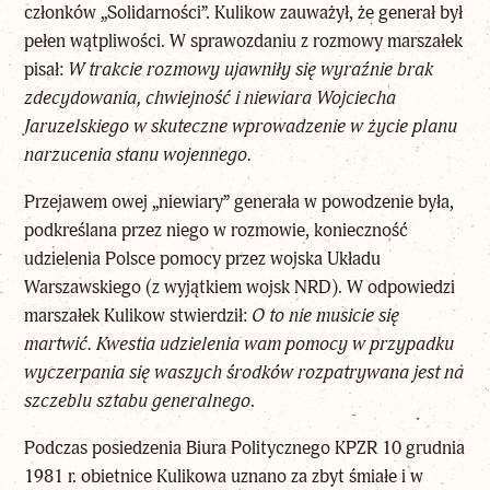
członków „Solidarności”. Kulikow zauważył, że generał był
pełen wątpliwości. W sprawozdaniu z rozmowy marszałek
pisał:
W trakcie rozmowy ujawniły się wyraźnie brak
zdecydowania, chwiejność i niewiara Wojciecha
Jaruzelskiego w skuteczne wprowadzenie w życie planu
narzucenia stanu wojennego.
Przejawem owej „niewiary” generała w powodzenie była,
podkreślana przez niego w rozmowie, konieczność
udzielenia Polsce pomocy przez wojska Układu
Warszawskiego (z wyjątkiem wojsk NRD). W odpowiedzi
marszałek Kulikow stwierdził:
O to nie musicie się
martwić. Kwestia udzielenia wam pomocy w przypadku
wyczerpania się waszych środków rozpatrywana jest na
szczeblu sztabu generalnego
.
Podczas posiedzenia Biura Politycznego KPZR 10 grudnia
1981 r. obietnice Kulikowa uznano za zbyt śmiałe i w