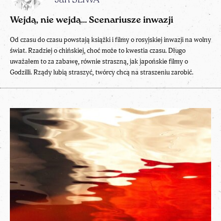
Jan ŚLIWA
Wejdą, nie wejdą… Scenariusze inwazji
Od czasu do czasu powstają książki i filmy o rosyjskiej inwazji na wolny
świat. Rzadziej o chińskiej, choć może to kwestia czasu. Długo
uważałem to za zabawę, równie straszną, jak japońskie filmy o
Godzilli. Rządy lubią straszyć, twórcy chcą na straszeniu zarobić.