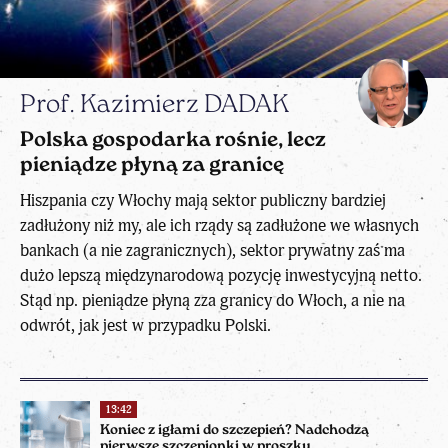
Prof. Kazimierz DADAK
Polska gospodarka rośnie, lecz
pieniądze płyną za granicę
Hiszpania czy Włochy mają sektor publiczny bardziej
zadłużony niż my, ale ich rządy są zadłużone we własnych
bankach (a nie zagranicznych), sektor prywatny zaś ma
dużo lepszą międzynarodową pozycję inwestycyjną netto.
Stąd np. pieniądze płyną zza granicy do Włoch, a nie na
odwrót, jak jest w przypadku Polski.
13:42
Koniec z igłami do szczepień? Nadchodzą
pierwsze szczepionki w proszku