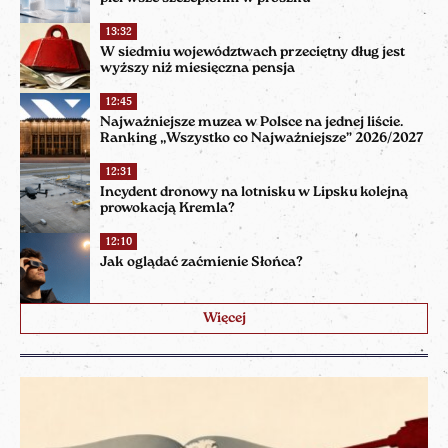
13:32
W siedmiu województwach przeciętny dług jest
wyższy niż miesięczna pensja
12:45
Najważniejsze muzea w Polsce na jednej liście.
Ranking „Wszystko co Najważniejsze” 2026/2027
12:31
Incydent dronowy na lotnisku w Lipsku kolejną
prowokacją Kremla?
12:10
Jak oglądać zaćmienie Słońca?
Więcej