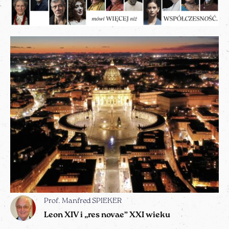
Prof. Manfred SPIEKER
Leon XIV i „res novae” XXI wieku