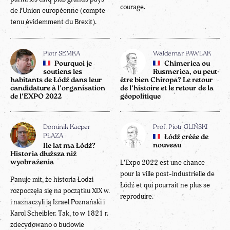
courage.
de l’Union européenne (compte
tenu évidemment du Brexit).
Piotr SEMKA
Waldemar PAWLAK
Pourquoi je
Chimerica ou
soutiens les
Rusmerica, ou peut-
habitants de Łódź dans leur
être bien Chiropa? Le retour
candidature à l’organisation
de l’histoire et le retour de la
de l’EXPO 2022
géopolitique
Dominik Kacper
Prof. Piotr GLIŃSKI
PŁAZA
Łódź créée de
nouveau
Ile lat ma Łódź?
Historia dłuższa niż
L’Expo 2022 est une chance
wyobrażenia
pour la ville post-industrielle de
Panuje mit, że historia Łodzi
Łódź et qui pourrait ne plus se
rozpoczęła się na początku XIX w.
reproduire.
i naznaczyli ją Izrael Poznański i
Karol Scheibler. Tak, to w 1821 r.
zdecydowano o budowie