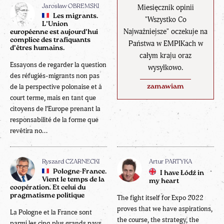
Miesięcznik opinii
Jarosław OBREMSKI
Les migrants.
"Wszystko Co
L’Union
Najważniejsze" oczekuje na
européenne est aujourd’hui
complice des trafiquants
Państwa w EMPIKach w
d’êtres humains.
całym kraju oraz
Essayons de regarder la question
wysyłkowo.
des réfugiés-migrants non pas
de la perspective polonaise et à
zamawiam
court terme, mais en tant que
citoyens de l’Europe prenant la
responsabilité de la forme que
revêtira no...
Ryszard CZARNECKI
Artur PARTYKA
Pologne-France.
I have Łódź in
Vient le temps de la
my heart
coopération. Et celui du
pragmatisme politique
The fight itself for Expo 2022
proves that we have aspirations,
La Pologne et la France sont
the course, the strategy, the
parmi les cinq plus grands pays