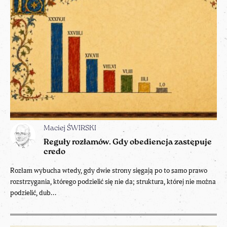
Maciej ŚWIRSKI
Reguły rozłamów. Gdy obediencja zastępuje
credo
Rozłam wybucha wtedy, gdy dwie strony sięgają po to samo prawo
rozstrzygania, którego podzielić się nie da; struktura, której nie można
podzielić, dub...