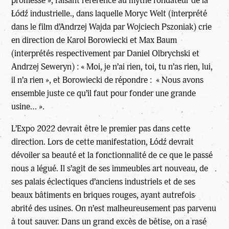
promesse », faisant référence au mythe fondateur de la
Łódź industrielle., dans laquelle Moryc Welt (interprété
dans le film d’Andrzej Wajda par Wojciech Pszoniak) crie
en direction de Karol Borowiecki et Max Baum
(interprétés respectivement par Daniel Olbrychski et
Andrzej Seweryn) : « Moi, je n’ai rien, toi, tu n’as rien, lui,
il n’a rien », et Borowiecki de répondre : « Nous avons
ensemble juste ce qu’il faut pour fonder une grande
usine… ».
L’Expo 2022 devrait être le premier pas dans cette
direction. Lors de cette manifestation, Łódź devrait
dévoiler sa beauté et la fonctionnalité de ce que le passé
nous a légué. Il s’agit de ses immeubles art nouveau, de
ses palais éclectiques d’anciens industriels et de ses
beaux bâtiments en briques rouges, ayant autrefois
abrité des usines. On n’est malheureusement pas parvenu
à tout sauver. Dans un grand excès de bêtise, on a rasé