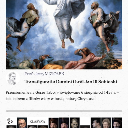
Prof. Jerzy MIZIOŁEK
Transfiguratio Domini i król Jan III Sobieski
Przemienienie na Górze Tabor – świętowane 6 sierpnia od 1457 r. –
jest jednym z filarów wiary w boską naturę Chrystusa.