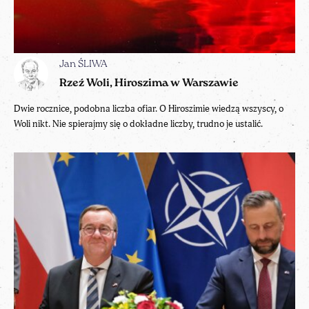
Jan ŚLIWA
Rzeź Woli, Hiroszima w Warszawie
Dwie rocznice, podobna liczba ofiar. O Hiroszimie wiedzą wszyscy, o
Woli nikt. Nie spierajmy się o dokładne liczby, trudno je ustalić.