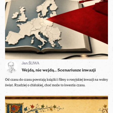
Jan ŚLIWA
Wejdą, nie wejdą… Scenariusze inwazji
Od czasu do czasu powstają książki i filmy o rosyjskiej inwazji na wolny
świat. Rzadziej o chińskiej, choć może to kwestia czasu.