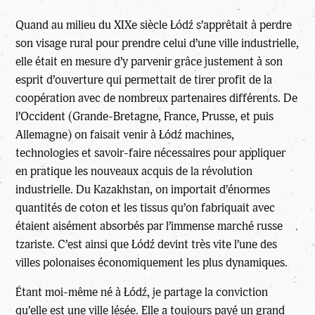
Quand au milieu du XIXe siècle Łódź s’apprêtait à perdre
son visage rural pour prendre celui d’une ville industrielle,
elle était en mesure d’y parvenir grâce justement à son
esprit d’ouverture qui permettait de tirer profit de la
coopération avec de nombreux partenaires différents. De
l’Occident (Grande-Bretagne, France, Prusse, et puis
Allemagne) on faisait venir à Łódź machines,
technologies et savoir-faire nécessaires pour appliquer
en pratique les nouveaux acquis de la révolution
industrielle. Du Kazakhstan, on importait d’énormes
quantités de coton et les tissus qu’on fabriquait avec
étaient aisément absorbés par l’immense marché russe
tzariste. C’est ainsi que Łódź devint très vite l’une des
villes polonaises économiquement les plus dynamiques.
Étant moi-même né à Łódź, je partage la conviction
qu’elle est une ville lésée. Elle a toujours payé un grand