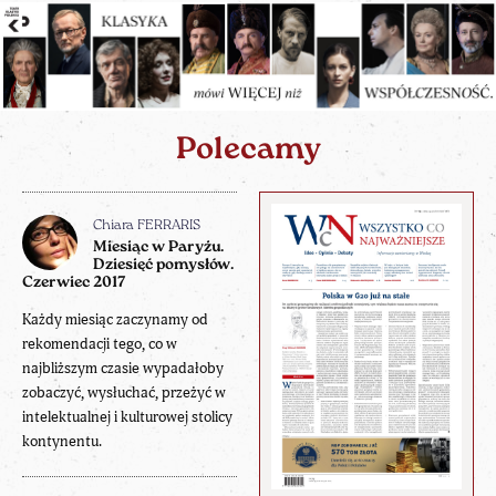
Polecamy
Chiara FERRARIS
Miesiąc w Paryżu.
Dziesięć pomysłów.
Czerwiec 2017
Każdy miesiąc zaczynamy od
rekomendacji tego, co w
najbliższym czasie wypadałoby
zobaczyć, wysłuchać, przeżyć w
intelektualnej i kulturowej stolicy
kontynentu.