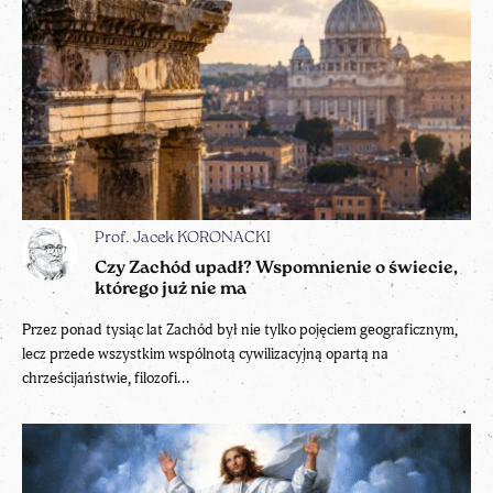
Prof. Jacek KORONACKI
Czy Zachód upadł? Wspomnienie o świecie,
którego już nie ma
Przez ponad tysiąc lat Zachód był nie tylko pojęciem geograficznym,
lecz przede wszystkim wspólnotą cywilizacyjną opartą na
chrześcijaństwie, filozofi...