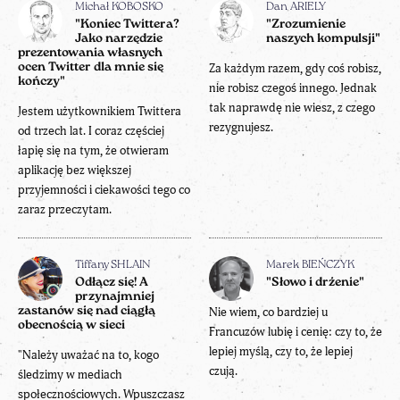
Michał KOBOSKO
Dan ARIELY
"Koniec Twittera?
"Zrozumienie
Jako narzędzie
naszych kompulsji"
prezentowania własnych
ocen Twitter dla mnie się
Za każdym razem, gdy coś robisz,
kończy"
nie robisz czegoś innego. Jednak
tak naprawdę nie wiesz, z czego
Jestem użytkownikiem Twittera
rezygnujesz.
od trzech lat. I coraz częściej
łapię się na tym, że otwieram
aplikację bez większej
przyjemności i ciekawości tego co
zaraz przeczytam.
Tiffany SHLAIN
Marek BIEŃCZYK
Odłącz się! A
"Słowo i drżenie"
przynajmniej
zastanów się nad ciągłą
Nie wiem, co bardziej u
obecnością w sieci
Francuzów lubię i cenię: czy to, że
lepiej myślą, czy to, że lepiej
"Należy uważać na to, kogo
czują.
śledzimy w mediach
społecznościowych. Wpuszczasz