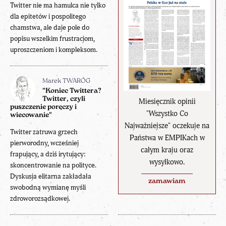
Twitter nie ma hamulca nie tylko
dla epitetów i pospolitego
chamstwa, ale daje pole do
popisu wszelkim frustracjom,
uproszczeniom i kompleksom.
Marek TWARÓG
"Koniec Twittera?
Twitter, czyli
Miesięcznik opinii
puszczenie poręczy i
"Wszystko Co
wiecowanie"
Najważniejsze" oczekuje na
Twitter zatruwa grzech
Państwa w EMPIKach w
pierworodny, wcześniej
całym kraju oraz
frapujący, a dziś irytujący:
wysyłkowo.
skoncentrowanie na polityce.
Dyskusja elitarna zakładała
zamawiam
swobodną wymianę myśli
zdroworozsądkowej.