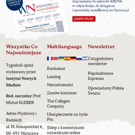
Wszystko Co
Multilanguage
Newsletter
Najważniejsze
Cotygodniowy
newsletter
Tygodnik opinii
Rankomat
wydawany przez
Popołudniowe
Leasing
Instytut Nowych
Espresso
Nieruchomości
Mediów
Opowiadamy Polskę
Zamów kontener
Światu
Red. naczelny:
Prof.
The Collagen
Michał KLEIBER
Company
Adres Wydawcy i
Ubezpieczenie na życie
Pru
Redakcji:
ul. M. Konopnickiej 6,
Sklep z kosmetykami
naturalnymi online
00-491 Warszawa