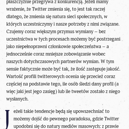
płaszczyźnie przegrywa z konkurencją. Jeżeli mamy
wrażenie, że Twitter zmienia się, to jest tak raczej
dlatego, że zmienia się natura sieci społecznych, w
których uczestniczymy i nasze potrzeby z nimi związane.
Czujemy coraz większym przymus wymiany – bez
uczestnictwa w tych procesach możemy być postrzegani
jako niepełnoprawni członkowie społeczeństwa – a
jednocześnie coraz mniejsze zobowiązanie wobec
naszych dotychczasowych partnerów wymian. W tym
sensie faktycznie może być tak, że ilość zastępuje jakość.
Wartość profili twitterowych ocenia się przecież coraz
częściej na podstawie tego, ile osób śledzi dany profil (a
więc jaki jest jego zasięg) lub ile tweetów zostało z niego
wysłanych.
J
eżeli takie tendencje będą się upowszechniać to
możemy dojść do pewnego paradoksu, gdzie Twitter
upodobni się do natury mediów masowych: z prawie