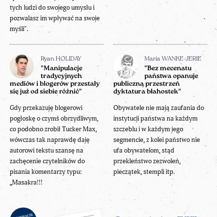
tych ludzi do swojego umysłu i
pozwalasz im wpływać na swoje
myśli".
Ryan HOLIDAY
Maria WANKE-JERIE
"Manipulacje
"Bez mecenatu
tradycyjnych
państwa opanuje
mediów i blogerów przestały
publiczną przestrzeń
się już od siebie różnić"
dyktatura błahostek"
Gdy przekazuję blogerowi
Obywatele nie mają zaufania do
pogłoskę o czymś obrzydliwym,
instytucji państwa na każdym
co podobno zrobił Tucker Max,
szczeblu i w każdym jego
wówczas tak naprawdę daję
segmencie, z kolei państwo nie
autorowi tekstu szansę na
ufa obywatelom, stąd
zachęcenie czytelników do
przekleństwo zezwoleń,
pisania komentarzy typu:
pieczątek, stempli itp.
„Masakra!!!