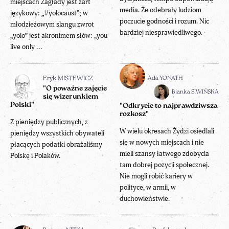
miejscach Zagłady jest żart
media. Że odebrały ludziom
językowy: „#yolocaust”; w
poczucie godności i rozum. Nic
młodzieżowym slangu zwrot
bardziej niesprawiedliwego.
„yolo” jest akronimem słów: „you
live only ...
Ada YONATH
Eryk MISTEWICZ
"O poważne zajęcie
Bianka SIWIŃSKA
się wizerunkiem
Polski"
"Odkrycie to najprawdziwsza
rozkosz"
Z pieniędzy publicznych, z
W wielu okresach Żydzi osiedlali
pieniędzy wszystkich obywateli
się w nowych miejscach i nie
płacących podatki obrażaliśmy
mieli szansy łatwego zdobycia
Polskę i Polaków.
tam dobrej pozycji społecznej.
Nie mogli robić kariery w
polityce, w armii, w
duchowieństwie.