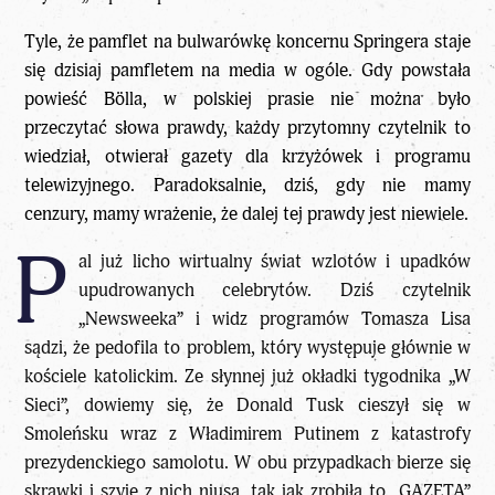
Tyle, że pamflet na bulwarówkę koncernu Springera staje
się dzisiaj pamfletem na media w ogóle. Gdy powstała
powieść Bölla, w polskiej prasie nie można było
przeczytać słowa prawdy, każdy przytomny czytelnik to
wiedział, otwierał gazety dla krzyżówek i programu
telewizyjnego. Paradoksalnie, dziś, gdy nie mamy
cenzury, mamy wrażenie, że dalej tej prawdy jest niewiele.
P
al już licho wirtualny świat wzlotów i upadków
upudrowanych celebrytów. Dziś czytelnik
„Newsweeka” i widz programów Tomasza Lisa
sądzi, że pedofila to problem, który występuje głównie w
kościele katolickim. Ze słynnej już okładki tygodnika „W
Sieci”, dowiemy się, że Donald Tusk cieszył się w
Smoleńsku wraz z Władimirem Putinem z katastrofy
prezydenckiego samolotu. W obu przypadkach bierze się
skrawki i szyje z nich niusa, tak jak zrobiła to „GAZETA”