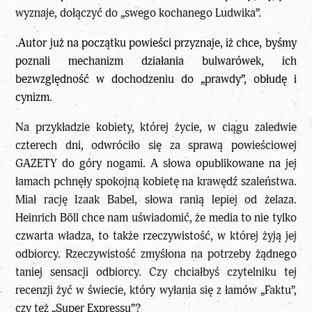
wyznaje, dołączyć do „swego kochanego Ludwika”.
.Autor już na początku powieści przyznaje, iż chce, byśmy
poznali mechanizm działania bulwarówek, ich
bezwzględność w dochodzeniu do „prawdy”, obłudę i
cynizm.
Na przykładzie kobiety, której życie, w ciągu zaledwie
czterech dni, odwróciło się za sprawą powieściowej
GAZETY do góry nogami. A słowa opublikowane na jej
łamach pchnęły spokojną kobietę na krawędź szaleństwa.
Miał rację Izaak Babel, słowa ranią lepiej od żelaza.
Heinrich Böll chce nam uświadomić, że media to nie tylko
czwarta władza, to także rzeczywistość, w której żyją jej
odbiorcy. Rzeczywistość zmyślona na potrzeby żądnego
taniej sensacji odbiorcy. Czy chciałbyś czytelniku tej
recenzji żyć w świecie, który wyłania się z łamów „Faktu”,
czy też „Super Expressu”?