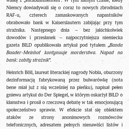
walkę z „establishmentem”. W tym samym czasie, kiedy
Niemcy dowiadywali się o coraz to nowych zbrodniach
RAF-u, czterech zamaskowanych napastników
obrabowało bank w Kaiserslautern zabijając przy tym
strażnika. Następnego dnia – bez jakichkolwiek
dowodów i przesłanek – najpoczytniejsza niemiecka
gazeta BILD opublikowała artykuł pod tytułem „
Banda
Baader-Meinhof kontynuuje morderstwa. Napad na
bank: zabity strażnik
”.
Heinrich Böll, laureat literackiej nagrody Nobla, oburzony
dezinformacją fabrykowaną przez bulwarówkę (nota
bene miał już z nią wcześniej na pieńku), napisał pełen
gniewu artykuł do Der Spiegel, w którym oskarżył BILD o
kłamstwa i prosił o rzeczową debatę w tak emocjonującą
społeczeństwo sprawie. W efekcie stał się obiektem
ataków ze strony anonimowych rozmówców
telefonicznych, adresatem pełnych nienawiści listów i