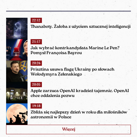
22:12
Thanaboty. Żałoba z użyciem sztucznej inteligencji
21:17
Jak wybrać kontrkandydata Marine Le Pen?
Pomysł Françoisa Bayrou
20:26
Prisztina usuwa flagę Ukrainy po słowach
Wołodymyra Zełenskiego
20:05
Apple zarzuca OpenAI kradzież tajemnic. OpenAI
chce oddalenia pozwu
19:18
Zbliża się najlepszy dzień w roku dla miłośników
astronomii w Polsce
Więcej