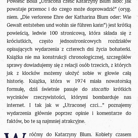
Powieść Bölla „Utracona cześć Katarzyny Blum albo: Jak
powstaje przemoc i do czego może doprowadzić” (oryg.
niem. „Die verlorene Ehre der Katharina Blum oder: Wie
Gewalt entstehen und wohin sie führen kann”) jest krótką
powieścią, ledwie 100 stronicową, która składa się z
króciutkich, często jednostronicowych rozdziałów
opisujących wydarzenia z czterech dni życia bohaterki.
Książka nie ma konstrukcji chronologicznej, szczegółów
sprawy dowiadujemy się z relacji osób trzecich, z których
jak z klocków możemy ułożyć sobie w głowie całą
historię. Książka, która w 1974 miała nowatorską
formułę, dziś świetnie pasuje do
stacatto
krótkich
wycinków rzeczywistości, którymi bombarduje nas
internet. I tak jak w „Utraconej czci…” poznajemy
wydarzenia głównie poprzez opinie i komentarze do
faktów, bo te są najmniej atrakcyjne.
róćmy do Katarzyny Blum. Kobiety czasem