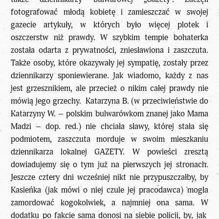
fotografować młodą kobietę i zamieszczać w swojej
gazecie artykuły, w których było więcej plotek i
oszczerstw niż prawdy. W szybkim tempie bohaterka
została odarta z prywatności, zniesławiona i zaszczuta.
Także osoby, które okazywały jej sympatię, zostały przez
dziennikarzy sponiewierane. Jak wiadomo, każdy z nas
jest grzesznikiem, ale przecież o nikim całej prawdy nie
mówią jego grzechy. Katarzyna B. (w przeciwieństwie do
Katarzyny W. – polskim bulwarówkom znanej jako Mama
Madzi – dop. red.) nie chciała sławy, której stała się
podmiotem, zaszczuta morduje w swoim mieszkaniu
dziennikarza lokalnej GAZETY. W powieści zresztą
dowiadujemy się o tym już na pierwszych jej stronach.
Jeszcze cztery dni wcześniej nikt nie przypuszczałby, by
Kasieńka (jak mówi o niej czule jej pracodawca) mogła
zamordować kogokolwiek, a najmniej ona sama. W
dodatku po fakcie sama donosi na siebie policji, by, jak