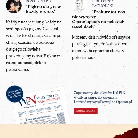
Bożena NITKA
Prof. Leszek
PACHOLSKI
"Piękno ukryte w
każdym z nas"
"Prokurator nas
nie wyręczy.
Każdy z nas jest inny, każdy na
O patologiach na polskich
uczelniach"
swój sposób piękny. Czasami
widzimy to od razu, czasami po
Możemy dziś mówić o ofensywie
chwili, czasami do odkrycia
patologii, o tym, że kolesiostwo
drugiego człowieka
opanowało ogromne obszary
potrzebujemy czasu. Piękno w
polskiej nauki.
róznorodności, piękna
poznawanie.