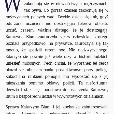
W
zakochują się w niewłaściwych mężczyznach,
tak bywa. Co gorsza czasem zakochują się w
mężczyznach pełnych wad. Zwykle dzieje się tak, gdyż
odurzone uczuciem nie dostrzegają felerów obiektu
uczuć, czasem, właśnie dlatego, że je dostrzegają.
Katarzyna Blum zauroczyła się w człowieku, którego
poznała przypadkowo, na prywatce, zauroczyła się tak
mocno, że spędzili razem noc. Nic nadzwyczajnego.
Zdarzyło się pewnie już wiele razy w historii ludzkich
uniesień miłosnych. Pech chciał, że wybranek jej serca
okazał się rabusiem banku poszukiwanym przez policję.
Zakochana rankiem pomogła mu wydostać się z jej
mieszkania pomimo obławy policji. Ta niefortunna
decyzja i stała się podstawą do oskarżenia Katarzyny
Blum o bezpośredni udział w wywrotowych działaniach.
Sprawa Katarzyny Blum i jej kochanka zainteresowała
także dziennikarzy bulwarowej „Gazety”. Zaczęli