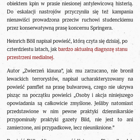
obiektem kpin w prasie niesionej antylewicową histerią.
Do eskalacji nastrojów przyczyniła się też kampania
nienawiści prowadzona przeciw ruchowi studenckiemu
przez konserwatywną prasę koncernu Springera.
Heinrich Böll napisał powieść, którą czyta się dzisiaj, po
czterdziestu latach, jak
bardzo aktualną diagnozę stanu
przestrzeni medialnej.
Autor „Zwierzeń klauna”, jak mu zarzucano, nie bronił
lewackich terrorystów, napisał ucharakteryzowany na
powieść pamflet na prasę bulwarową, czego nie ukrywa
pisząc na początku powieści „Osoby i akcja niniejszego
opowiadania są całkowicie zmyślone. Jeśliby natomiast
przedstawione w nim pewne praktyki dziennikarskie
przypominały praktyki gazety Bild, nie jest to ani
zamierzone, ani przypadkowe, lecz nieuniknione.”