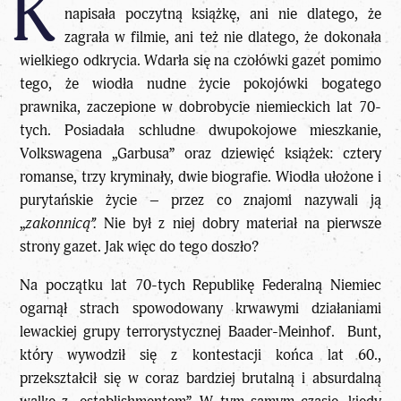
K
napisała poczytną książkę, ani nie dlatego, że
zagrała w filmie, ani też nie dlatego, że dokonała
wielkiego odkrycia. Wdarła się na czołówki gazet pomimo
tego, że wiodła nudne życie pokojówki bogatego
prawnika, zaczepione w dobrobycie niemieckich lat 70-
tych. Posiadała schludne dwupokojowe mieszkanie,
Volkswagena „Garbusa” oraz dziewięć książek: cztery
romanse, trzy kryminały, dwie biografie. Wiodła ułożone i
purytańskie życie – przez co znajomi nazywali ją
„
zakonnicą”.
Nie był z niej dobry materiał na pierwsze
strony gazet. Jak więc do tego doszło?
Na początku lat 70-tych Republikę Federalną Niemiec
ogarnął strach spowodowany krwawymi działaniami
lewackiej grupy terrorystycznej Baader-Meinhof. Bunt,
który wywodził się z kontestacji końca lat 60.,
przekształcił się w coraz bardziej brutalną i absurdalną