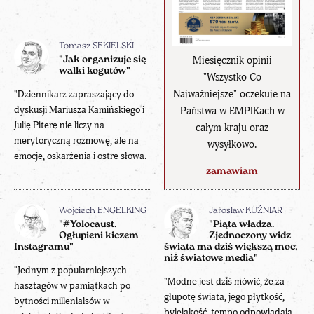
Tomasz SEKIELSKI
Miesięcznik opinii
"Jak organizuje się
walki kogutów"
"Wszystko Co
Najważniejsze" oczekuje na
"Dziennikarz zapraszający do
dyskusji Mariusza Kamińskiego i
Państwa w EMPIKach w
Julię Piterę nie liczy na
całym kraju oraz
merytoryczną rozmowę, ale na
wysyłkowo.
emocje, oskarżenia i ostre słowa.
zamawiam
Wojciech ENGELKING
Jarosław KUŹNIAR
"#Yolocaust.
"Piąta władza.
Ogłupieni kiczem
Zjednoczony widz
Instagramu"
świata ma dziś większą moc,
niż światowe media"
"Jednym z popularniejszych
"Modne jest dziś mówić, że za
hasztagów w pamiątkach po
głupotę świata, jego płytkość,
bytności millenialsów w
bylejakość, tempo odpowiadają