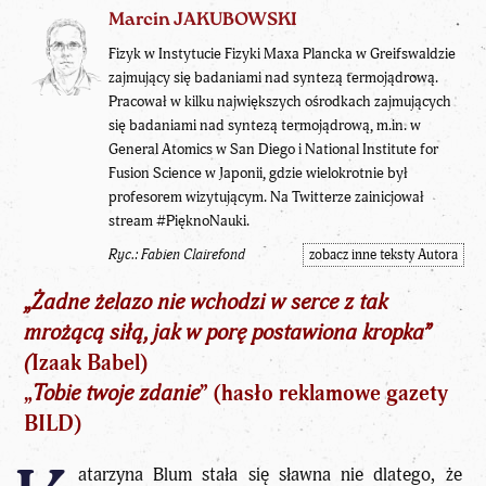
Marcin JAKUBOWSKI
Fizyk w Instytucie Fizyki Maxa Plancka w Greifswaldzie
zajmujący się badaniami nad syntezą termojądrową.
Pracował w kilku największych ośrodkach zajmujących
się badaniami nad syntezą termojądrową, m.in. w
General Atomics w San Diego i National Institute for
Fusion Science w Japonii, gdzie wielokrotnie był
profesorem wizytującym. Na Twitterze zainicjował
stream #PięknoNauki.
Ryc.: Fabien Clairefond
zobacz inne teksty Autora
„Żadne żelazo nie wchodzi w serce z tak
mrożącą siłą, jak w porę postawiona kropka”
(
Izaak Babel)
„
Tobie twoje zdanie
” (hasło reklamowe gazety
BILD)
atarzyna Blum stała się sławna nie dlatego, że