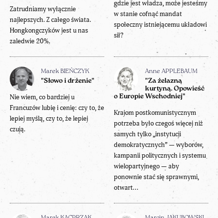
gdzie jest władza, może jesteśmy
Zatrudniamy wyłącznie
w stanie cofnąć mandat
najlepszych. Z całego świata.
społeczny istniejącemu układowi
Hongkongczyków jest u nas
sił?
zaledwie 20%.
Marek BIEŃCZYK
Anne APPLEBAUM
"Słowo i drżenie"
"Za żelazną
kurtyną. Opowieść
Nie wiem, co bardziej u
o Europie Wschodniej"
Francuzów lubię i cenię: czy to, że
Krajom postkomunistycznym
lepiej myślą, czy to, że lepiej
potrzeba było czegoś więcej niż
czują.
samych tylko „instytucji
demokratycznych” — wyborów,
kampanii politycznych i systemu
wielopartyjnego — aby
ponownie stać się sprawnymi,
otwart...