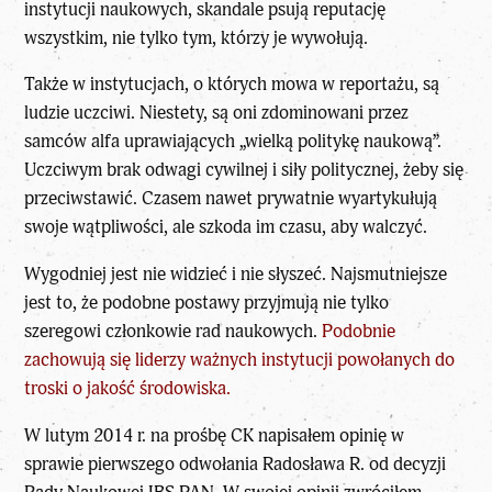
instytucji naukowych, skandale psują reputację
wszystkim, nie tylko tym, którzy je wywołują.
Także w instytucjach, o których mowa w reportażu, są
ludzie uczciwi. Niestety, są oni zdominowani przez
samców alfa uprawiających „wielką politykę naukową”.
Uczciwym brak odwagi cywilnej i siły politycznej, żeby się
przeciwstawić. Czasem nawet prywatnie wyartykułują
swoje wątpliwości, ale szkoda im czasu, aby walczyć.
Wygodniej jest nie widzieć i nie słyszeć. Najsmutniejsze
jest to, że podobne postawy przyjmują nie tylko
szeregowi członkowie rad naukowych.
Podobnie
zachowują się liderzy ważnych instytucji powołanych do
troski o jakość środowiska.
W lutym 2014 r. na prośbę CK napisałem opinię w
sprawie pierwszego odwołania Radosława R. od decyzji