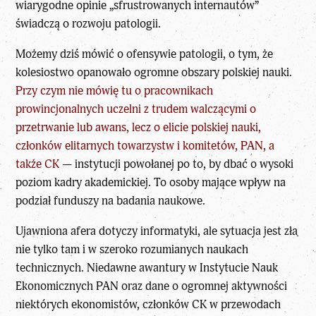
wiarygodne opinie „sfrustrowanych internautów”
świadczą o rozwoju patologii.
Możemy dziś mówić o ofensywie patologii, o tym, że
kolesiostwo opanowało ogromne obszary polskiej nauki.
Przy czym nie mówię tu o pracownikach
prowincjonalnych uczelni z trudem walczącymi o
przetrwanie lub awans, lecz o elicie polskiej nauki,
członków elitarnych towarzystw i komitetów, PAN, a
także CK
— instytucji powołanej po to, by dbać o wysoki
poziom kadry akademickiej. To osoby mające wpływ na
podział funduszy na badania naukowe.
Ujawniona afera dotyczy informatyki, ale sytuacja jest zła
nie tylko tam i w szeroko rozumianych naukach
technicznych. Niedawne awantury w Instytucie Nauk
Ekonomicznych PAN oraz dane o ogromnej aktywności
niektórych ekonomistów, członków CK w przewodach