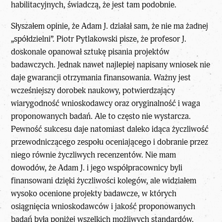
habilitacyjnych, świadczą, że jest tam podobnie.
Słyszałem opinie, że Adam J. działał sam, że nie ma żadnej
„spółdzielni”. Piotr Pytlakowski pisze, że profesor J.
doskonale opanował sztukę pisania projektów
badawczych. Jednak nawet najlepiej napisany wniosek nie
daje gwarancji otrzymania finansowania. Ważny jest
wcześniejszy dorobek naukowy, potwierdzający
wiarygodność wnioskodawcy oraz oryginalność i waga
proponowanych badań. Ale to często nie wystarcza.
Pewność sukcesu daje natomiast daleko idąca życzliwość
przewodniczącego zespołu oceniającego i dobranie przez
niego równie życzliwych recenzentów. Nie mam
dowodów, że Adam J. i jego współpracownicy byli
finansowani dzięki życzliwości kolegów, ale widziałem
wysoko ocenione projekty badawcze, w których
osiągnięcia wnioskodawców i jakość proponowanych
badań była poniżej wszelkich możliwych standardów.