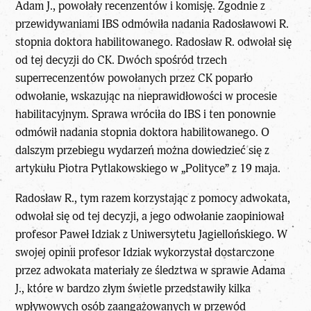
Adam J., powołały recenzentów i komisję. Zgodnie z
przewidywaniami IBS odmówiła nadania Radosławowi R.
stopnia doktora habilitowanego. Radosław R. odwołał się
od tej decyzji do CK. Dwóch spośród trzech
superrecenzentów powołanych przez CK poparło
odwołanie, wskazując na nieprawidłowości w procesie
habilitacyjnym. Sprawa wróciła do IBS i ten ponownie
odmówił nadania stopnia doktora habilitowanego. O
dalszym przebiegu wydarzeń można dowiedzieć się z
artykułu Piotra Pytlakowskiego w „Polityce” z 19 maja.
Radosław R., tym razem korzystając z pomocy adwokata,
odwołał się od tej decyzji, a jego odwołanie zaopiniował
profesor Paweł Idziak z Uniwersytetu Jagiellońskiego. W
swojej opinii profesor Idziak wykorzystał dostarczone
przez adwokata materiały ze śledztwa w sprawie Adama
J., które w bardzo złym świetle przedstawiły kilka
wpływowych osób zaangażowanych w przewód