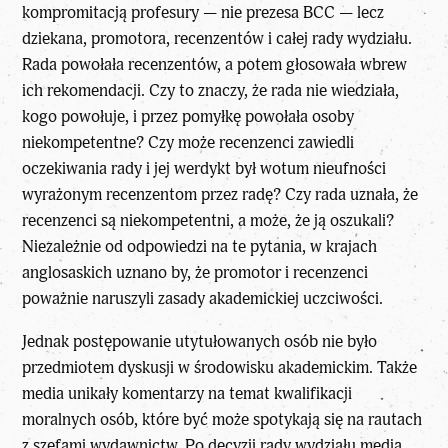
kompromitacją profesury — nie prezesa BCC — lecz
dziekana, promotora, recenzentów i całej rady wydziału.
Rada powołała recenzentów, a potem głosowała wbrew
ich rekomendacji. Czy to znaczy, że rada nie wiedziała,
kogo powołuje, i przez pomyłkę powołała osoby
niekompetentne? Czy może recenzenci zawiedli
oczekiwania rady i jej werdykt był wotum nieufności
wyrażonym recenzentom przez radę? Czy rada uznała, że
recenzenci są niekompetentni, a może, że ją oszukali?
Niezależnie od odpowiedzi na te pytania, w krajach
anglosaskich uznano by, że promotor i recenzenci
poważnie naruszyli zasady akademickiej uczciwości.
Jednak postępowanie utytułowanych osób nie było
przedmiotem dyskusji w środowisku akademickim. Także
media unikały komentarzy na temat kwalifikacji
moralnych osób, które być może spotykają się na rautach
z szefami wydawnictw. Po decyzji rady wydziału media