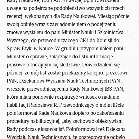
Rady Naukowej IBS PAN. W swojej opinii zwróciłem
uwagę na podejrzane podobieństwo wszystkich trzech
recenzji wykonanych dla Rady Naukowej. Miesiąc później
swoją opinię wraz z zawiadomieniem o podejrzeniu
zmowy wysłałem do pani Minister Nauki i Szkolnictwa
Wyższego, do przewodniczącego CK i do Komisji do
Spraw Etyki w Nauce. W grudniu przypomniałem pani
Minister o sprawie, załączając do listu informacje
prasowe o toczącym się śledztwie. Dowiedziałem się
później, że mój list został przekazany kolejno: prezesowi
PAN, Dziekanowi Wydziału Nauk Technicznych PAN i
wreszcie przewodniczącemu Rady Naukowej IBS PAN,
która miała ponownie rozpatrzyć wniosek o nadanie
habilitacji Radosława R. Przewodniczący o moim liście
poinformował Radę Naukową dopiero po zakończeniu
procedury habilitacyjnej, „aby zachować obiektywizm
Rady podczas głosowania”. Poinformował też Dziekana
Wydziału Nauk Technicznych, że postępowanie odbyło