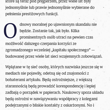
które są teraz pod pręgierzem, przez wiele lat były
jednomyślnie lub prawie jednomyślnie wybierane do
pełnienia prestiżowych funkcji.
O
dnowy moralnej po ujawnionym skandalu nie
będzie. Zostanie tak, jak było. Kilka
prominentnych osób utraci na pewien czas
możliwość dalszego czerpania korzyści ze
zgromadzonego wcześniej „kapitału społecznego” —
budowanej przez wiele lat sieci wzajemnych zobowiązań.
Wplątane w tę sieć osoby, których nazwiska jeszcze się w
mediach nie pojawiły, odetną się od znajomości z
bohaterami artykułu. Będą ostrożniejsze, z większą
starannością będą prowadzić korespondencję i lepiej
zadbają o porządek w papierach. Naukowcy spoza układu
będą ostrożni w nawiązywaniu współpracy z kolegami
podejrzanymi o bliskie kontakty z oskarżonymi. No i