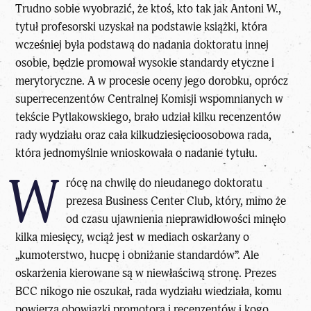
Trudno sobie wyobrazić, że ktoś, kto tak jak Antoni W.,
tytuł profesorski uzyskał na podstawie książki, która
wcześniej była podstawą do nadania doktoratu innej
osobie, będzie promował wysokie standardy etyczne i
merytoryczne. A w procesie oceny jego dorobku, oprócz
superrecenzentów Centralnej Komisji wspomnianych w
tekście Pytlakowskiego, brało udział kilku recenzentów
rady wydziału oraz cała kilkudziesięcioosobowa rada,
która jednomyślnie wnioskowała o nadanie tytułu.
W
rócę na chwilę do nieudanego doktoratu
prezesa Business Center Club, który, mimo że
od czasu ujawnienia nieprawidłowości minęło
kilka miesięcy, wciąż jest w mediach oskarżany o
„kumoterstwo, hucpę i obniżanie standardów”. Ale
oskarżenia kierowane są w niewłaściwą stronę. Prezes
BCC nikogo nie oszukał, rada wydziału wiedziała, komu
powierza obowiązki promotora i recenzentów i kogo