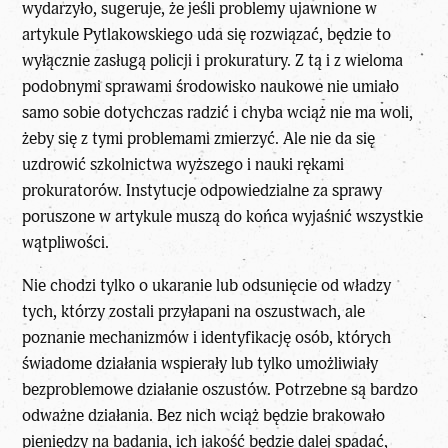
wydarzyło, sugeruje, że jeśli problemy ujawnione w
artykule Pytlakowskiego uda się rozwiązać, będzie to
wyłącznie zasługą policji i prokuratury. Z tą i z wieloma
podobnymi sprawami środowisko naukowe nie umiało
samo sobie dotychczas radzić i chyba wciąż nie ma woli,
żeby się z tymi problemami zmierzyć. Ale nie da się
uzdrowić szkolnictwa wyższego i nauki rękami
prokuratorów. Instytucje odpowiedzialne za sprawy
poruszone w artykule muszą do końca wyjaśnić wszystkie
wątpliwości.
Nie chodzi tylko o ukaranie lub odsunięcie od władzy
tych, którzy zostali przyłapani na oszustwach, ale
poznanie mechanizmów i identyfikację osób, których
świadome działania wspierały lub tylko umożliwiały
bezproblemowe działanie oszustów. Potrzebne są bardzo
odważne działania. Bez nich wciąż będzie brakowało
pieniędzy na badania, ich jakość będzie dalej spadać,