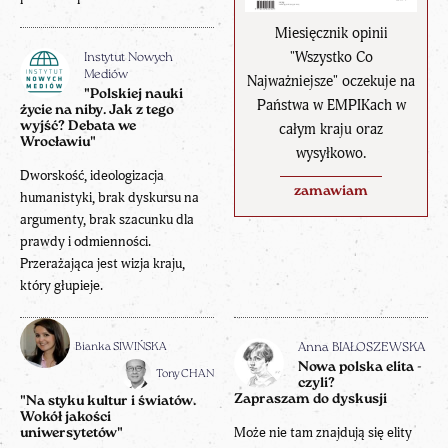
Miesięcznik opinii
"Wszystko Co
Instytut Nowych
Mediów
Najważniejsze" oczekuje na
"Polskiej nauki
Państwa w EMPIKach w
życie na niby. Jak z tego
wyjść? Debata we
całym kraju oraz
Wrocławiu"
wysyłkowo.
Dworskość, ideologizacja
zamawiam
humanistyki, brak dyskursu na
argumenty, brak szacunku dla
prawdy i odmienności.
Przerażająca jest wizja kraju,
który głupieje.
Bianka SIWIŃSKA
Anna BIAŁOSZEWSKA
Nowa polska elita -
Tony CHAN
czyli?
Zapraszam do dyskusji
"Na styku kultur i światów.
Wokół jakości
Może nie tam znajdują się elity
uniwersytetów"