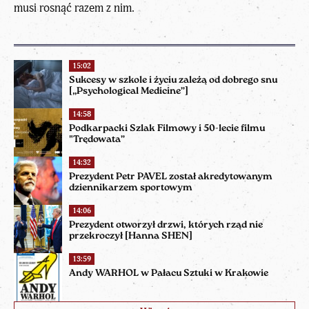
musi rosnąć razem z nim.
15:02
Sukcesy w szkole i życiu zależą od dobrego snu
[„Psychological Medicine”]
14:58
Podkarpacki Szlak Filmowy i 50-lecie filmu
"Trędowata”
14:32
Prezydent Petr PAVEL został akredytowanym
dziennikarzem sportowym
14:06
Prezydent otworzył drzwi, których rząd nie
przekroczył [Hanna SHEN]
13:59
Andy WARHOL w Pałacu Sztuki w Krakowie