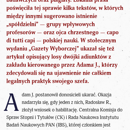
poświęciła tej sprawie kilka tekstów, w których
między innymi sugerowano istnienie
„spółdzielni” — grupy wpływowych
profesorów — oraz ojca chrzestnego — capo
di tutti capi — polskiej nauki. W stołecznym
wydaniu „Gazety Wyborczej” ukazał się też
artykuł opisujący losy dwójki adiunktów z
zakładu kierowanego przez Adama J., którzy
zdecydowali się na ujawnienie nie całkiem
legalnych praktyk swojego szefa.
A
dam J. postanowił donosicieli ukarać. Okazja
nadarzyła się, gdy jeden z nich, Radosław R.,
złożył wniosek o habilitację. Centralna Komisja do
Spraw Stopni i Tytułów (CK) i Rada Naukowa Instytutu
Badań Naukowych PAN (IBS), której członkiem jest