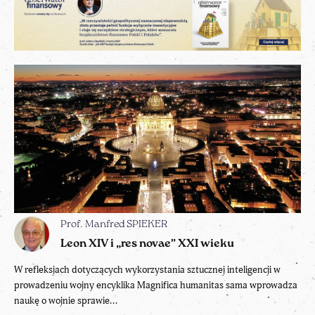
Prof. Manfred SPIEKER
Leon XIV i „res novae” XXI wieku
W refleksjach dotyczących wykorzystania sztucznej inteligencji w
prowadzeniu wojny encyklika Magnifica humanitas sama wprowadza
naukę o wojnie sprawie...