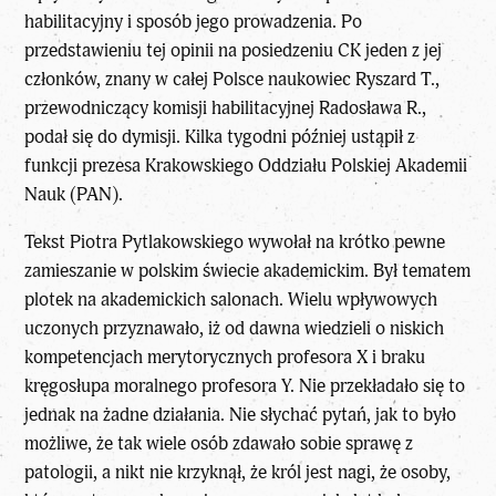
habilitacyjny i sposób jego prowadzenia. Po
przedstawieniu tej opinii na posiedzeniu CK jeden z jej
członków, znany w całej Polsce naukowiec Ryszard T.,
przewodniczący komisji habilitacyjnej Radosława R.,
podał się do dymisji. Kilka tygodni później ustąpił z
funkcji prezesa Krakowskiego Oddziału Polskiej Akademii
Nauk (PAN).
Tekst Piotra Pytlakowskiego wywołał na krótko pewne
zamieszanie w polskim świecie akademickim. Był tematem
plotek na akademickich salonach. Wielu wpływowych
uczonych przyznawało, iż od dawna wiedzieli o niskich
kompetencjach merytorycznych profesora X i braku
kręgosłupa moralnego profesora Y. Nie przekładało się to
jednak na żadne działania. Nie słychać pytań, jak to było
możliwe, że tak wiele osób zdawało sobie sprawę z
patologii, a nikt nie krzyknął, że król jest nagi, że osoby,