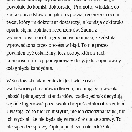
powołuje do komisji doktorskiej. Promotor wiedział, co
zostało przedstawione jako rozprawa, recenzenci ocenili
tekst, który im doktorant dostarczył, a komisja doktorska
oparła się na opiniach recenzentów. Żadna z
wymienionych osób nigdy nie wspomniała, że została
wprowadzona przez prezesa w błąd. To nie prezes
powinien być oskarżany, lecz osoby, które z racji
pełnionych funkcji podejmowały decyzje lub opiniowały
osiągnięcia kandydata.
W środowisku akademickim jest wiele osób
wartościowych i sprawiedliwych, promujących wysoką
jakość i pilnujących standardów, rzadko jednak decydują
się one ingerować poza swoim bezpośrednim otoczeniem.
Uważają, że to nie ich instytut, nie ich dziedzina nauki, nie
ich wydział i że nie będą się wtrącać w cudze sprawy. To
nie są cudze sprawy. Opinia publiczna nie odróżnia