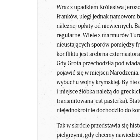
Wraz z upadkiem Królestwa Jerozol
Franków, uległ jednak namowom bi
należnej opłaty od niewiernych. B
regularne. Wiele z marmurów Turcy 
nieustających sporów pomiędzy fr
konfliktu jest srebrna czternasto
Gdy Grota przechodziła pod włada
pojawić się w miejscu Narodzenia.
wybuchu wojny krymskiej. By nie 
i miejsce żłóbka należą do greckic
transmitowana jest pasterka). St
niejednokrotnie dochodziło do ko
Tak w skrócie przedstawia się his
pielgrzymi, gdy chcemy nawiedzić