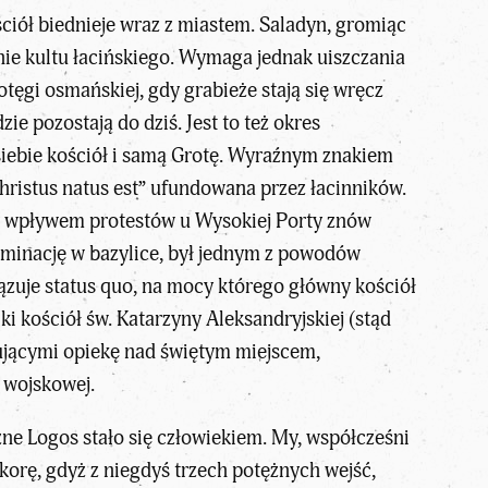
ciół biednieje wraz z miastem. Saladyn, gromiąc
ie kultu łacińskiego. Wymaga jednak uiszczania
tęgi osmańskiej, gdy grabieże stają się wręcz
e pozostają do dziś. Jest to też okres
siebie kościół i samą Grotę. Wyraźnym znakiem
hristus natus est” ufundowana przez łacinników.
od wpływem protestów u Wysokiej Porty znów
dominację w bazylice, był jednym z powodów
ązuje status quo, na mocy którego główny kościół
ki kościół św. Katarzyny Aleksandryjskiej (stąd
ującymi opiekę nad świętym miejscem,
 wojskowej.
zne Logos stało się człowiekiem. My, współcześni
orę, gdyż z niegdyś trzech potężnych wejść,