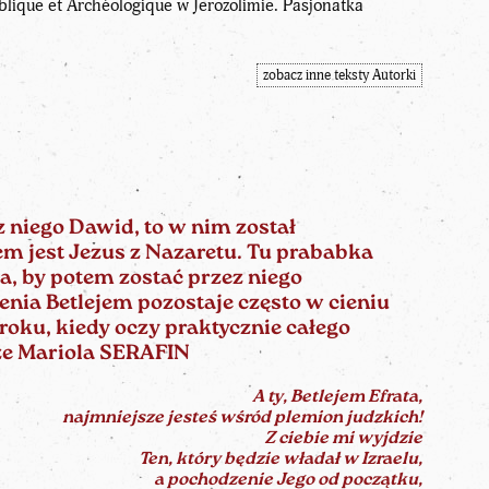
iblique et Archéologique w Jerozolimie. Pasjonatka
zobacz inne teksty Autorki
z niego Dawid, to w nim został
em jest Jezus z Nazaretu. Tu prababka
a, by potem zostać przez niego
ienia Betlejem pozostaje często w cieniu
 roku, kiedy oczy praktycznie całego
sze Mariola SERAFIN
A ty, Betlejem Efrata,
najmniejsze jesteś wśród plemion judzkich!
Z ciebie mi wyjdzie
Ten, który będzie władał w Izraelu,
a pochodzenie Jego od początku,