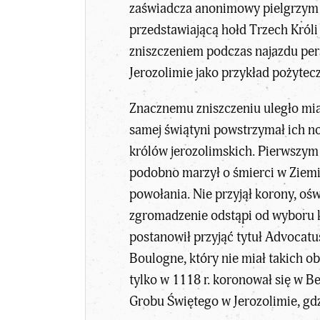
zaświadcza anonimowy pielgrzym z 
przedstawiającą hołd Trzech Króli
zniszczeniem podczas najazdu pers
Jerozolimie jako przykład pożytec
Znacznemu zniszczeniu uległo mias
samej świątyni powstrzymał ich no
królów jerozolimskich. Pierwszym 
podobno marzył o śmierci w Ziemi
powołania. Nie przyjął korony, ośw
zgromadzenie odstąpi od wyboru ko
postanowił przyjąć tytuł Advocat
Boulogne, który nie miał takich obi
tylko w 1118 r. koronował się w B
Grobu Świętego w Jerozolimie, gdz