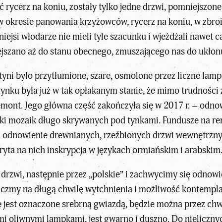
 rycerz na koniu, zostały tylko jedne drzwi, pomniejszone
w okresie panowania krzyżowców, rycerz na koniu, w zbroi
niejsi włodarze nie mieli tyle szacunku i wjeżdżali nawe
ejszano aż do stanu obecnego, zmuszającego nas do ukłon
yni było przytłumione, szare, osmolone przez liczne lamp
nku była już w tak opłakanym stanie, że mimo trudności z
emont. Jego główna część zakończyła się w 2017 r. – odn
ztki mozaik długo skrywanych pod tynkami. Fundusze na r
na odnowienie drewnianych, rzeźbionych drzwi wewnętrzny
yta na nich inskrypcja w językach ormiańskim i arabskim
 drzwi, następnie przez „polskie” i zachwycimy się odno
 liczmy na długą chwilę wytchnienia i możliwość kontemplac
e jest oznaczone srebrną gwiazdą, będzie można przez chwi
ymi oliwnymi lampkami, jest gwarno i duszno. Do nieliczny