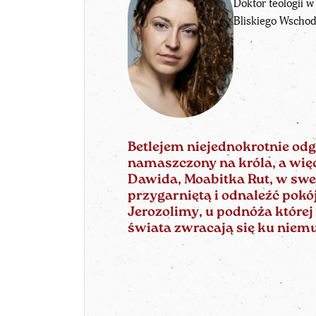
Doktor teologii w
Bliskiego Wschodu
Betlejem niejednokrotnie odgr
namaszczony na króla, a więc
Dawida, Moabitka Rut, w swej
przygarniętą i odnaleźć pokój
Jerozolimy, u podnóża której 
świata zwracają się ku niemu