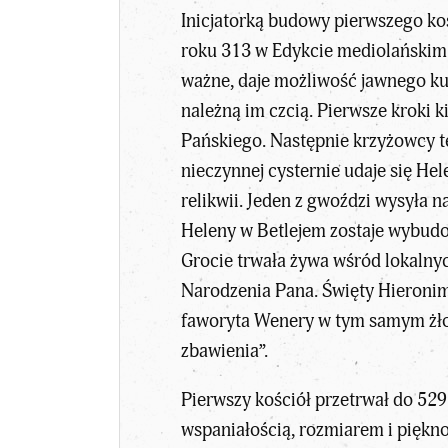
Inicjatorką budowy pierwszego ko
roku 313 w Edykcie mediolańskim og
ważne, daje możliwość jawnego kul
należną im czcią. Pierwsze kroki k
Pańskiego. Następnie krzyżowcy te
nieczynnej cysternie udaje się Hel
relikwii. Jeden z gwoździ wysyła 
Heleny w Betlejem zostaje wybudo
Grocie trwała żywa wśród lokalnych
Narodzenia Pana. Święty Hieronim 
faworyta Wenery w tym samym żłobi
zbawienia”.
Pierwszy kościół przetrwał do 529
wspaniałością, rozmiarem i piękno