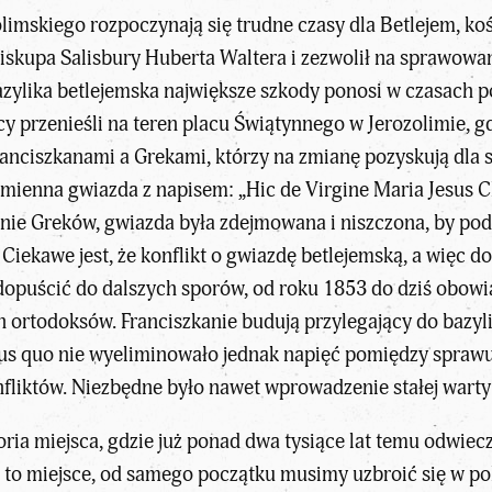
imskiego rozpoczynają się trudne czasy dla Betlejem, koś
skupa Salisbury Huberta Waltera i zezwolił na sprawowan
azylika betlejemska największe szkody ponosi w czasach po
przenieśli na teren placu Świątynnego w Jerozolimie, gdzi
anciszkanami a Grekami, którzy na zmianę pozyskują dla 
ramienna gwiazda z napisem: „Hic de Virgine Maria Jesus C
nie Greków, gwiazda była zdejmowana i niszczona, by p
 Ciekawe jest, że konflikt o gwiazdę betlejemską, a więc 
dopuścić do dalszych sporów, od roku 1853 do dziś obowi
h ortodoksów. Franciszkanie budują przylegający do bazyli
atus quo nie wyeliminowało jednak napięć pomiędzy spraw
nfliktów. Niezbędne było nawet wprowadzenie stałej warty
toria miejsca, gdzie już ponad dwa tysiące lat temu odwiec
 to miejsce, od samego początku musimy uzbroić się w pok