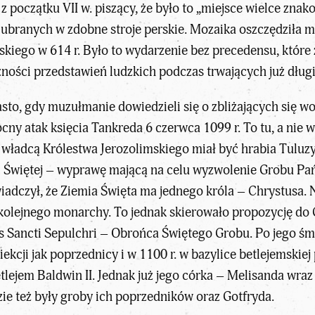
początku VII w. piszący, że było to „miejsce wielce znak
 ubranych w zdobne stroje perskie. Mozaika oszczędziła m
kiego w 614 r. Było to wydarzenie bez precedensu, które 
zności przedstawień ludzkich podczas trwających już dług
to, gdy muzułmanie dowiedzieli się o zbliżających się w
cny atak księcia Tankreda 6 czerwca 1099 r. To tu, a nie 
władcą Królestwa Jerozolimskiego miał być hrabia Tuluzy
 Świętej – wyprawę mającą na celu wyzwolenie Grobu Pań
iadczył, że Ziemia Święta ma jednego króla – Chrystusa. N
lejnego monarchy. To jednak skierowało propozycję do Got
us Sancti Sepulchri – Obrońca Świętego Grobu. Po jego 
ekcji jak poprzednicy i w 1100 r. w bazylice betlejemskiej
etlejem Baldwin II. Jednak już jego córka – Melisanda wra
ie też były groby ich poprzedników oraz Gotfryda.