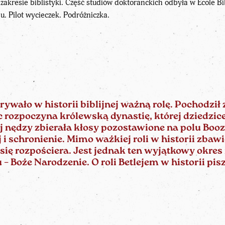
 zakresie biblistyki. Część studiów doktoranckich odbyła w École B
. Pilot wycieczek. Podróżniczka.
ywało w historii biblijnej ważną rolę. Pochodził 
 rozpoczyna królewską dynastię, której dziedzic
 nędzy zbierała kłosy pozostawione na polu Booz
 i schronienie. Mimo ważkiej roli w historii zbaw
się rozpościera. Jest jednak ten wyjątkowy okres
 – Boże Narodzenie. O roli Betlejem w historii pi