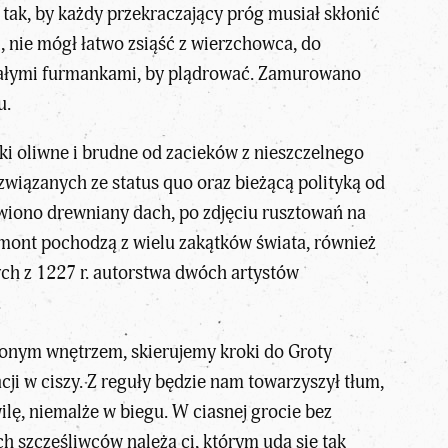
 tak, by każdy przekraczający próg musiał skłonić
, nie mógł łatwo zsiąść z wierzchowca, do
t całymi furmankami, by plądrować. Zamurowano
u.
ki oliwne i brudne od zacieków z nieszczelnego
wiązanych ze status quo oraz bieżącą polityką od
owiono drewniany dach, po zdjęciu rusztowań na
emont pochodzą z wielu zakątków świata, również
ch z 1227 r. autorstwa dwóch artystów
.
wionym wnętrzem, skierujemy kroki do Groty
ji w ciszy. Z reguły będzie nam towarzyszył tłum,
lę, niemalże w biegu. W ciasnej grocie bez
ch szczęśliwców należą ci, którym uda się tak