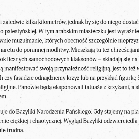
li zaledwie kilka kilometrów, jednak by się do niego dosta
 do palestyńskiej. W tym arabskim miasteczku jest wyraźni
wnie muzułmanie, których obecność szczególnie nieprzyz
aretu do porannej modlitwy. Mieszkają tu też chrześcijan
bok licznych samochodowych klaksonów – składają się na
ubią manifestować swoją przynależność religijną, jest to 
ch czy fasadzie odnajdziemy krzyż lub na przykład figurk
ligijne. Panowie będą eksponowali tatuaże z krzyżami, a 
em.
uje do Bazyliki Narodzenia Pańskiego. Gdy stajemy na plac
e ciężkiej i chaotycznej. Wygląd Bazyliki odzwierciedla jej h
nie trudna.