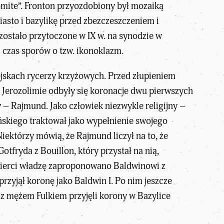
omite”. Fronton przyozdobiony był mozaiką
iasto i bazylikę przed zbezczeszczeniem i
zostało przytoczone w IX w. na synodzie w
i czas sporów o tzw. ikonoklazm.
ojskach rycerzy krzyżowych. Przed złupieniem
w Jerozolimie odbyły się koronacje dwu pierwszych
 – Rajmund. Jako człowiek niezwykle religijny –
skiego traktował jako wypełnienie swojego
iektórzy mówią, że Rajmund liczył na to, że
fryda z Bouillon, który przystał na nią,
śmierci władzę zaproponowano Baldwinowi z
 przyjął koronę jako Baldwin I. Po nim jeszcze
z z mężem Fulkiem przyjęli korony w Bazylice