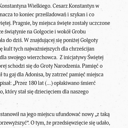
 Konstantyna Wielkiego. Cesarz Konstantyn w
znacza to koniec prześladowań i szykan i co
iętej. Pragnie, by miejsca święte zostały uczczone
sze świątynie na Golgocie i wokół Grobu
a do dziś. W znajdującej się poniżej Golgoty
ę kult tych najważniejszych dla chrześcijan
 dla swojego wierzchowca. Z inicjatywy Świętej
ej schodzi się do Groty Narodzenia. Pamięć o
ł tu gaj dla Adonisa, by zatrzeć pamięć miejsca
isał: „Przez 180 lat (…) opłakiwano śmierć
 który stał się dziecięciem dla naszego
postanowił na jego miejscu ufundować nowy „z taką
rzewyższyć”. O tym, że przedsięwzięcie się udało,