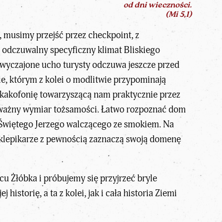
od dni wieczności.
(Mi 5,1)
ć, musimy przejść przez checkpoint, z
e odczuwalny specyficzny klimat Bliskiego
wyczajone ucho turysty odczuwa jeszcze przed
ie, którym z kolei o modlitwie przypominają
 kakofonię towarzyszącą nam praktycznie przez
też ważny wymiar tożsamości. Łatwo rozpoznać dom
ę Świętego Jerzego walczącego ze smokiem. Na
sklepikarze z pewnością zaznaczą swoją domenę
u Żłóbka i próbujemy się przyjrzeć bryle
istorię, a ta z kolei, jak i cała historia Ziemi