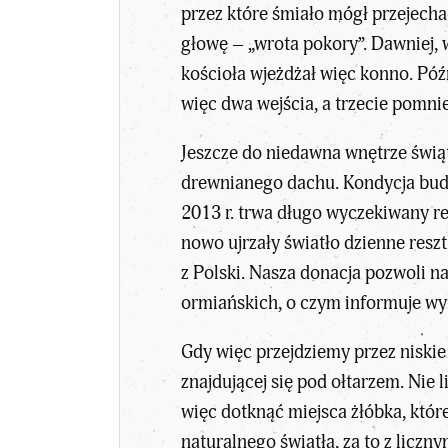
przez które śmiało mógł przejechać
głowę – „wrota pokory”. Dawniej, 
kościoła wjeżdżał więc konno. Póź
więc dwa wejścia, a trzecie pomni
Jeszcze do niedawna wnętrze świąt
drewnianego dachu. Kondycja budy
2013 r. trwa długo wyczekiwany r
nowo ujrzały światło dzienne res
z Polski. Nasza donacja pozwoli 
ormiańskich, o czym informuje wyr
Gdy więc przejdziemy przez niskie
znajdującej się pod ołtarzem. Nie
więc dotknąć miejsca żłóbka, któr
naturalnego światła, za to z liczn