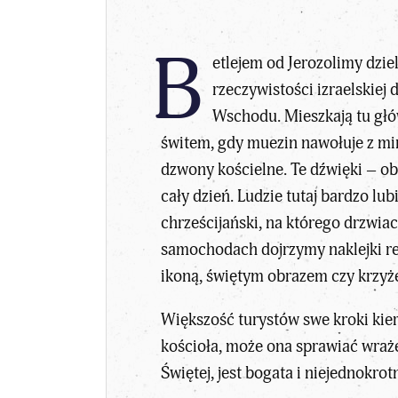
B
etlejem od Jerozolimy dzie
rzeczywistości izraelskiej
Wschodu. Mieszkają tu głó
świtem, gdy muezin nawołuje z min
dzwony kościelne. Te dźwięki – o
cały dzień. Ludzie tutaj bardzo l
chrześcijański, na którego drzwia
samochodach dojrzymy naklejki re
ikoną, świętym obrazem czy krzyż
Większość turystów swe kroki kier
kościoła, może ona sprawiać wrażeni
Świętej, jest bogata i niejednokrot