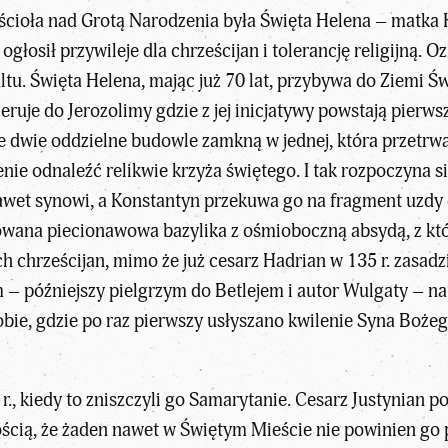
ścioła nad Grotą Narodzenia była Święta Helena – matka
łosił przywileje dla chrześcijan i tolerancję religijną. O
tu. Święta Helena, mając już 70 lat, przybywa do Ziemi Św
ieruje do Jerozolimy gdzie z jej inicjatywy powstają pierw
 dwie oddzielne budowle zamkną w jednej, która przetrwał
enie odnaleźć relikwie krzyża świętego. I tak rozpoczyna si
nawet synowi, a Konstantyn przekuwa go na fragment uzdy
wana piecionawowa bazylika z ośmioboczną absydą, z któr
 chrześcijan, mimo że już cesarz Hadrian w 135 r. zasadzi
– późniejszy pielgrzym do Betlejem i autor Wulgaty – nap
e, gdzie po raz pierwszy usłyszano kwilenie Syna Bożego,
 r., kiedy to zniszczyli go Samarytanie. Cesarz Justynian 
ścią, że żaden nawet w Świętym Mieście nie powinien go p