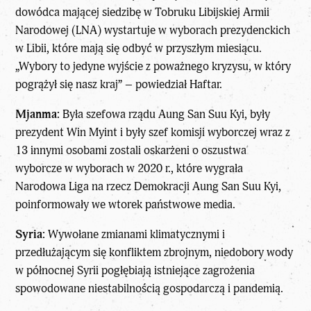
dowódca mającej siedzibę w Tobruku Libijskiej Armii
Narodowej (LNA) wystartuje w wyborach prezydenckich
w Libii, które mają się odbyć w przyszłym miesiącu.
„Wybory to jedyne wyjście z poważnego kryzysu, w który
pogrążył się nasz kraj” – powiedział Haftar.
Mjanma:
Była szefowa rządu Aung San Suu Kyi, były
prezydent Win Myint i były szef komisji wyborczej wraz z
13 innymi osobami zostali oskarżeni o oszustwa
wyborcze w wyborach w 2020 r., które wygrała
Narodowa Liga na rzecz Demokracji Aung San Suu Kyi,
poinformowały we wtorek państwowe media.
Syria:
Wywołane zmianami klimatycznymi i
przedłużającym się konfliktem zbrojnym, niedobory wody
w północnej Syrii pogłębiają istniejące zagrożenia
spowodowane niestabilnością gospodarczą i pandemią.