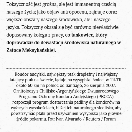
Toksyczność jest groźna, ale jest immanentną częścią
naszego życia; jako objaw antropocenu, zajmuje coraz
większe obszary naszego środowiska, ale i naszego
języka. Toksyczny okazał się być zarówno niewłaściwie
dopasowany kolega z pracy,
co tankowiec, który
doprowadził do dewastacji środowiska naturalnego w
Zatoce Meksykańskiej.
Kondor andyjski, największy ptak drapieżny i największy
latający ptak na świecie, ląduje na wysypisku śmieci w Til-Til,
około 60 km na północ od Santiago, 26 sierpnia 2007.
Ornitolodzy z Chilijsko-Argentyńskiego Dwunarodowego
Programu Ochrony Kondora Andyjskiego (PBCCA)
rozpoczęli program dostarczania padliny dla kondorów na
wyższych wysokościach, bliżej ich naturalnego siedliska, aby
powstrzymać ptaki przed używaniem wysypisko jako główne
źródło pokarmu. Fot: Ivan Alvarado / Reuters / Forum