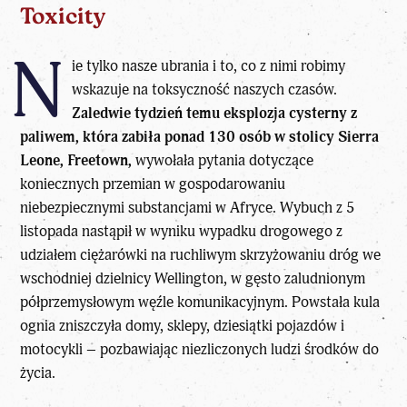
Toxicity
N
ie tylko nasze ubrania i to, co z nimi robimy
wskazuje na toksyczność naszych czasów.
Zaledwie tydzień temu eksplozja cysterny z
paliwem, która zabiła ponad 130 osób w stolicy Sierra
Leone, Freetown,
wywołała pytania dotyczące
koniecznych przemian w gospodarowaniu
niebezpiecznymi substancjami w Afryce. Wybuch z 5
listopada nastąpił w wyniku wypadku drogowego z
udziałem ciężarówki na ruchliwym skrzyżowaniu dróg we
wschodniej dzielnicy Wellington, w gęsto zaludnionym
półprzemysłowym węźle komunikacyjnym. Powstała kula
ognia zniszczyła domy, sklepy, dziesiątki pojazdów i
motocykli – pozbawiając niezliczonych ludzi środków do
życia.