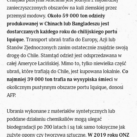
zanieczyszczonych obszarów na kuli ziemskiej przez
przemysł modowy.
Około 59 000 ton odzieży
produkowanej w Chinach lub Bangladeszu jest
dostarczanych każdego roku do chilijskiego portu
Iquique.
Transport ubrań trafia do Europy, Azji lub
Stanów Zjednoczonych zanim ostatecznie znajdzie swoją
drogę do Chile. Stamtąd odzież jest odsprzedawana w
całej Ameryce Łacińskiej. Mimo to, tylko niewielka część
ubrań, które trafiają do Chile, jest kupowana lokalnie.
Co
najmniej 39 000 ton trafia na wysypiska śmieci
w
okolicznym pustynnym obszarze portu Iquique, donosi
AFP.
Ubrania wykonane z materiałów syntetycznych lub
poddane działaniu chemikaliów mogą ulegać
biodegradacji po 200 latach i są tak samo toksyczne jak
zużyte opony czy tworzywa sztuczne.
W 2019 roku ONZ