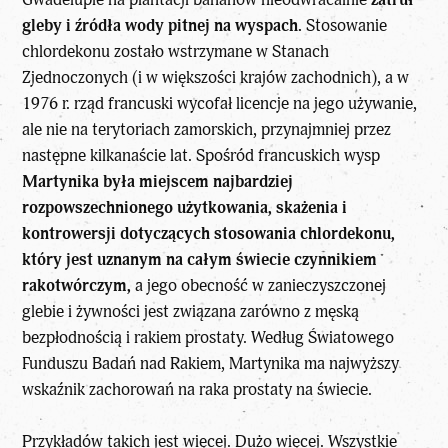
gleby i źródła wody pitnej na wyspach.
Stosowanie
chlordekonu zostało wstrzymane w Stanach
Zjednoczonych (i w większości krajów zachodnich), a w
1976 r. rząd francuski wycofał licencje na jego używanie,
ale nie na terytoriach zamorskich, przynajmniej przez
następne kilkanaście lat. Spośród francuskich wysp
Martynika była miejscem najbardziej
rozpowszechnionego użytkowania, skażenia i
kontrowersji dotyczących stosowania chlordekonu,
który jest uznanym na całym świecie czynnikiem
rakotwórczym,
a jego obecność w zanieczyszczonej
glebie i żywności jest związana zarówno z męską
bezpłodnością i rakiem prostaty. Według Światowego
Funduszu Badań nad Rakiem, Martynika ma najwyższy
wskaźnik zachorowań na raka prostaty na świecie.
Przykładów takich jest więcej. Dużo więcej. Wszystkie