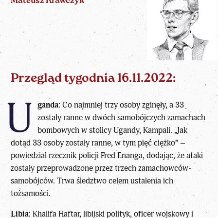
Mateusz Krawczyk
Przegląd tygodnia
16.11.2022:
U
ganda:
Co najmniej trzy osoby zginęły, a 33
zostały ranne w dwóch samobójczych zamachach
bombowych w stolicy Ugandy, Kampali. „Jak
dotąd 33 osoby zostały ranne, w tym pięć ciężko” –
powiedział rzecznik policji Fred Enanga, dodając, że ataki
zostały przeprowadzone przez trzech zamachowców-
samobójców. Trwa śledztwo celem ustalenia ich
tożsamości.
Libia:
Khalifa Haftar, libijski polityk, oficer wojskowy i