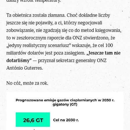
dalszy wzrost temperatury.
Ta obietnica została złamana. Choć dokładne liczby
jeszcze się nie pojawiły, a ci, którzy negocjowali
zobowiązanie, nie zgadzają się co do metod księgowania,
to w zeszłorocznym raporcie dla ONZ stwierdzono, że
„jedyny realistyczny scenariusz” wskazuje, że cel 100
miliardów dolarów jest poza zasięgiem.
„Jeszcze tam nie
dotarliśmy”
— przyznał sekretarz generalny ONZ
António Guterres.
No cóż, może za rok.