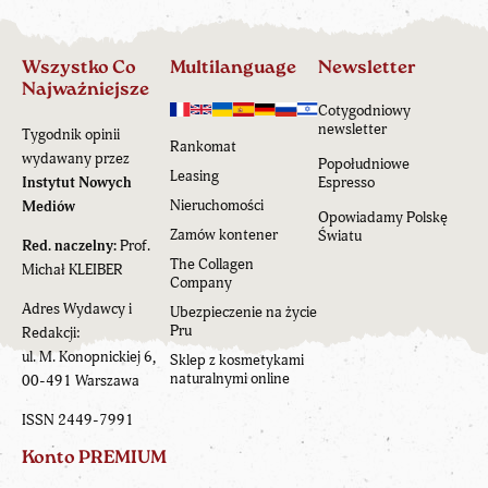
Wszystko Co
Multilanguage
Newsletter
Najważniejsze
Cotygodniowy
newsletter
Tygodnik opinii
Rankomat
wydawany przez
Popołudniowe
Leasing
Instytut Nowych
Espresso
Nieruchomości
Mediów
Opowiadamy Polskę
Zamów kontener
Światu
Red. naczelny:
Prof.
The Collagen
Michał KLEIBER
Company
Adres Wydawcy i
Ubezpieczenie na życie
Pru
Redakcji:
ul. M. Konopnickiej 6,
Sklep z kosmetykami
naturalnymi online
00-491 Warszawa
ISSN 2449-7991
Konto PREMIUM