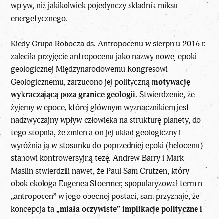
wpływ, niż jakikolwiek pojedynczy składnik miksu
energetycznego.
Kiedy Grupa Robocza ds. Antropocenu w sierpniu 2016 r.
zaleciła przyjęcie antropocenu jako nazwy nowej epoki
geologicznej Międzynarodowemu Kongresowi
Geologicznemu, zarzucono jej polityczną
motywację
wykraczającą poza granice geologii.
Stwierdzenie, że
żyjemy w epoce, której głównym wyznacznikiem jest
nadzwyczajny wpływ człowieka na strukturę planety, do
tego stopnia, że zmienia on jej układ geologiczny i
wyróżnia ją w stosunku do poprzedniej epoki (helocenu)
stanowi kontrowersyjną tezę. Andrew Barry i Mark
Maslin stwierdzili nawet, że Paul Sam Crutzen, który
obok ekologa Eugenea Stoermer, spopularyzował termin
„antropocen” w jego obecnej postaci, sam przyznaje, że
koncepcja ta
„miała oczywiste” implikacje polityczne i