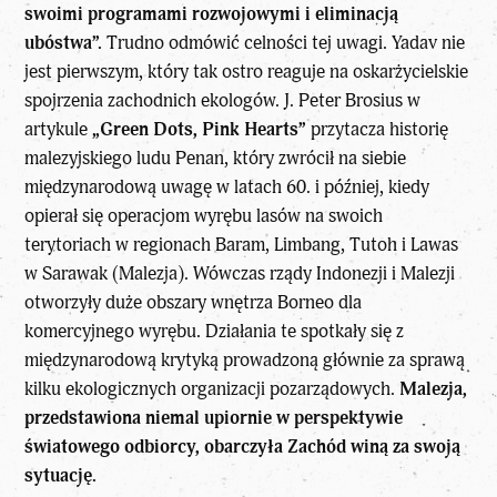
swoimi programami rozwojowymi i eliminacją
ubóstwa”.
Trudno odmówić celności tej uwagi. Yadav nie
jest pierwszym, który tak ostro reaguje na oskarżycielskie
spojrzenia zachodnich ekologów. J. Peter Brosius w
artykule
„Green Dots, Pink Hearts”
przytacza historię
malezyjskiego ludu Penan, który zwrócił na siebie
międzynarodową uwagę w latach 60. i później, kiedy
opierał się operacjom wyrębu lasów na swoich
terytoriach w regionach Baram, Limbang, Tutoh i Lawas
w Sarawak (Malezja). Wówczas rządy Indonezji i Malezji
otworzyły duże obszary wnętrza Borneo dla
komercyjnego wyrębu. Działania te spotkały się z
międzynarodową krytyką prowadzoną głównie za sprawą
kilku ekologicznych organizacji pozarządowych.
Malezja,
przedstawiona niemal upiornie w perspektywie
światowego odbiorcy, obarczyła Zachód winą za swoją
sytuację.