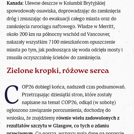
Kanada:
Ulewne deszcze w Kolumbii Brytyjskiej
spowodowały osuwiska, doprowadzając do zamknięcia
dróg i zmuszając do ewakuacji całego miasta oraz do
zamknięcia rurociągu naftowego. Władze w Merritt,
około 200 km na północny wschód od Vancouver,
nakazały wszystkim 7100 mieszkańcom opuszczenie
miasta po tym, jak podnosząca się woda odcięła mosty i
zmusiła oczyszczalnię ścieków do zamknięcia.
Zielone kropki, różowe serca
C
OP26 dobiegł końca, nadszedł czas podsumowań.
Przetrząsając dziesiątki stron, które zostały
napisane na temat COP26, odkąd (w sobotę)
ogłoszono zawiązanie porozumienia, dochodzę do
wniosku, że znajdziemy
równie wielu zadowolonych z
rezultatów szczytu w Glasgow, co tych o zdaniu
przeciwnym.
Co gorsza, wszyscy mają dane na poparcie