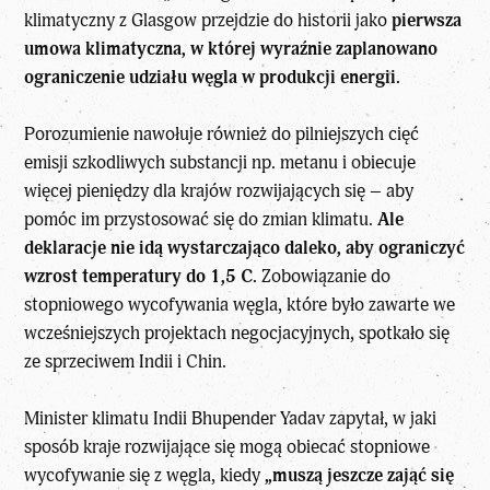
klimatyczny z Glasgow przejdzie do historii jako
pierwsza
umowa klimatyczna, w której wyraźnie zaplanowano
ograniczenie udziału węgla w produkcji energii.
Porozumienie nawołuje również do pilniejszych cięć
emisji szkodliwych substancji np. metanu i obiecuje
więcej pieniędzy dla krajów rozwijających się – aby
pomóc im przystosować się do zmian klimatu.
Ale
deklaracje nie idą wystarczająco daleko, aby ograniczyć
wzrost temperatury do 1,5 C.
Zobowiązanie do
stopniowego wycofywania węgla, które było zawarte we
wcześniejszych projektach negocjacyjnych, spotkało się
ze sprzeciwem Indii i Chin.
Minister klimatu Indii Bhupender Yadav zapytał, w jaki
sposób kraje rozwijające się mogą obiecać stopniowe
wycofywanie się z węgla, kiedy
„muszą jeszcze zająć się