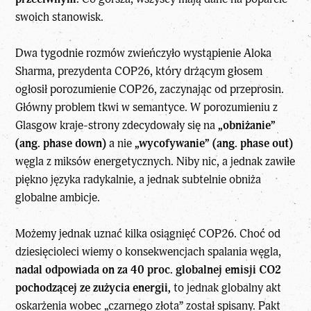
swoich stanowisk.
Dwa tygodnie rozmów zwieńczyło wystąpienie Aloka
Sharma, prezydenta COP26, który drżącym głosem
ogłosił porozumienie COP26, zaczynając od przeprosin.
Główny problem tkwi w semantyce. W porozumieniu z
Glasgow kraje-strony zdecydowały się na
„obniżanie”
(ang. phase down)
a nie
„wycofywanie” (ang. phase out)
węgla z miksów energetycznych. Niby nic, a jednak zawiłe
piękno języka radykalnie, a jednak subtelnie obniża
globalne ambicje.
Możemy jednak uznać kilka osiągnięć COP26. Choć od
dziesięcioleci wiemy o konsekwencjach spalania węgla,
nadal odpowiada on za 40 proc. globalnej emisji CO2
pochodzącej ze zużycia energii,
to jednak globalny akt
oskarżenia wobec „czarnego złota” został spisany. Pakt