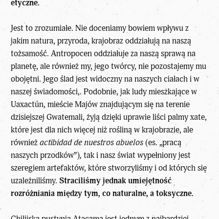
etyczne.
Jest to zrozumiałe. Nie doceniamy bowiem wpływu z
jakim natura, przyroda, krajobraz oddziałują na naszą
tożsamość. Antropocen oddziałuje za naszą sprawą na
planetę, ale również my, jego twórcy, nie pozostajemy mu
obojętni. Jego ślad jest widoczny na naszych ciałach i w
naszej świadomości,. Podobnie, jak ludy mieszkające w
Uaxactún, mieście Majów znajdującym się na terenie
dzisiejszej Gwatemali, żyją dzięki uprawie liści palmy xate,
które jest dla nich więcej niż rośliną w krajobrazie, ale
również
actibidad de nuestros abuelos
(es. „pracą
naszych przodków”)
,
tak i nasz świat wypełniony jest
szeregiem artefaktów, które stworzyliśmy i od których się
uzależniliśmy.
Straciliśmy jednak umiejętność
rozróżniania między tym, co naturalne, a toksyczne.
Chilijska pustynia Atacama jest jednym z najbardziej