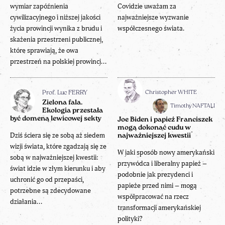
wymiar zapóźnienia
Covidzie uważam za
cywilizacyjnego i niższej jakości
najważniejsze wyzwanie
życia prowincji wynika z brudu i
współczesnego świata.
skażenia przestrzeni publicznej,
które sprawiają, że owa
przestrzeń na polskiej prowincj...
Christopher WHITE
Prof. Luc FERRY
Zielona fala.
Timothy NAFTALI
Ekologia przestała
być domeną lewicowej sekty
Joe Biden i papież Franciszek
mogą dokonać cudu w
Dziś ściera się ze sobą aż siedem
najważniejszej kwestii
wizji świata, które zgadzają się ze
W jaki sposób nowy amerykański
sobą w najważniejszej kwestii:
przywódca i liberalny papież –
świat idzie w złym kierunku i aby
podobnie jak prezydenci i
uchronić go od przepaści,
papieże przed nimi – mogą
potrzebne są zdecydowane
współpracować na rzecz
działania...
transformacji amerykańskiej
polityki?