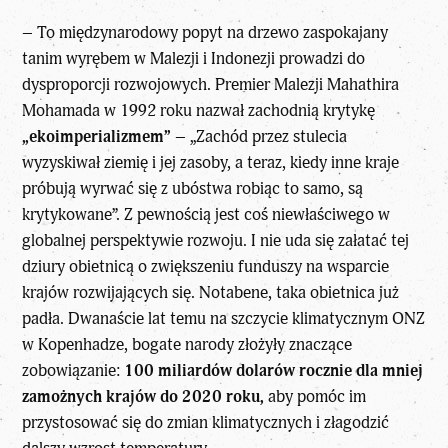
– To międzynarodowy popyt na drzewo zaspokajany
tanim wyrębem w Malezji i Indonezji prowadzi do
dysproporcji rozwojowych. Premier Malezji Mahathira
Mohamada w 1992 roku nazwał zachodnią krytykę
„ekoimperializmem”
– „Zachód przez stulecia
wyzyskiwał ziemię i jej zasoby, a teraz, kiedy inne kraje
próbują wyrwać się z ubóstwa robiąc to samo, są
krytykowane”. Z pewnością jest coś niewłaściwego w
globalnej perspektywie rozwoju. I nie uda się załatać tej
dziury obietnicą o zwiększeniu funduszy na wsparcie
krajów rozwijających się. Notabene, taka obietnica już
padła. Dwanaście lat temu na szczycie klimatycznym ONZ
w Kopenhadze, bogate narody złożyły znaczące
zobowiązanie:
100 miliardów dolarów rocznie dla mniej
zamożnych krajów do 2020 roku,
aby pomóc im
przystosować się do zmian klimatycznych i złagodzić