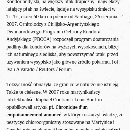
Kondor andyjski, największy ptak drapieżny i największy
latający ptak na świecie, ląduje na wysypisku śmieci w
Til-Til, około 60 km na północ od Santiago, 26 sierpnia
2007. Ornitolodzy z Chilijsko-Argentyńskiego
Dwunarodowego Programu Ochrony Kondora
Andyjskiego (PBCCA) rozpoczęli program dostarczania
padliny dla kondorów na wyższych wysokościach, bliżej
ich naturalnego siedliska, aby powstrzymać ptaki przed
używaniem wysypisko jako główne źródło pokarmu. Fot:
Ivan Alvarado / Reuters / Forum
Toksyczność obnażyła, że granice w naturze nie istnieją.
Także te cielesne. W 2007 roku martynikańscy
intelektualiści Raphaël Confiant i Louis Boutrin
opublikowali artykuł
pt. Chronique d’un
empoisonnement annoncé
, w którym oskarżyli władzę, że
pestycyd chloroorganiczny stosowane na Martynice i
Gwadelupie na plantacji bananów nieodwracalnie
zatruł