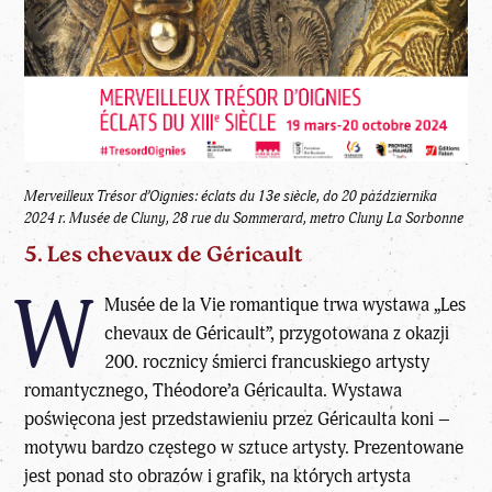
Merveilleux Trésor d’Oignies: éclats du 13e siècle, do 20 października
2024 r.
Musée de Cluny, 28 rue du Sommerard, metro Cluny La Sorbonne
5. Les chevaux de Géricault
W
Musée de la Vie romantique trwa wystawa „Les
chevaux de Géricault”, przygotowana z okazji
200. rocznicy śmierci francuskiego artysty
romantycznego, Théodore’a Géricaulta. Wystawa
poświęcona jest przedstawieniu przez Géricaulta koni –
motywu bardzo częstego w sztuce artysty. Prezentowane
jest ponad sto obrazów i grafik, na których artysta