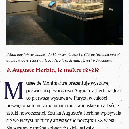
Il était une fois les stades, do 16 września 2024 r.
Cité de l’architecture et
du patrimoine, Place du Trocadéro (16. dzielnica), metro Trocadéro
9. Auguste Herbin, le maître révélé
M
usée de Montmartre prezentuje wystawę,
poświęconą twórczości Auguste’a Herbina. Jest
to pierwsza wystawa w Paryżu w całości
poświęcona temu zapomnianemu francuskiemu artyście
sztuki nowoczesnej. Sztuka Auguste’a Herbina wpisywała
się we wszystkie ruchy artystyczne początku XX wieku.
Na wystawie można zobaczyć dzieła artysty