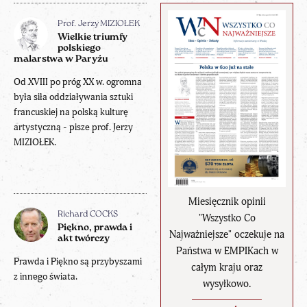
Prof. Jerzy MIZIOŁEK
Wielkie triumfy
polskiego
malarstwa w Paryżu
Od XVIII po próg XX w. ogromna
była siła oddziaływania sztuki
francuskiej na polską kulturę
artystyczną - pisze prof. Jerzy
MIZIOŁEK.
Miesięcznik opinii
Richard COCKS
"Wszystko Co
Piękno, prawda i
Najważniejsze" oczekuje na
akt twórczy
Państwa w EMPIKach w
Prawda i Piękno są przybyszami
całym kraju oraz
z innego świata.
wysyłkowo.