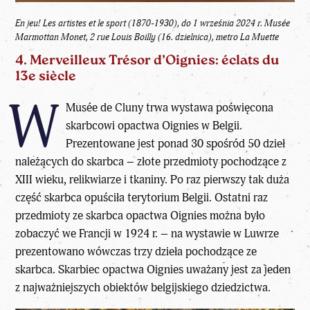
En jeu! Les artistes et le sport (1870-1930), do 1 września 2024 r.
Musée
Marmottan Monet, 2 rue Louis Boilly (16. dzielnica), metro La Muette
4. Merveilleux Trésor d’Oignies: éclats du
13e siècle
W
Musée de Cluny trwa wystawa poświęcona
skarbcowi opactwa Oignies w Belgii.
Prezentowane jest ponad 30 spośród 50 dzieł
należących do skarbca – złote przedmioty pochodzące z
XIII wieku, relikwiarze i tkaniny. Po raz pierwszy tak duża
część skarbca opuściła terytorium Belgii. Ostatni raz
przedmioty ze skarbca opactwa Oignies można było
zobaczyć we Francji w 1924 r. – na wystawie w Luwrze
prezentowano wówczas trzy dzieła pochodzące ze
skarbca. Skarbiec opactwa Oignies uważany jest za jeden
z najważniejszych obiektów belgijskiego dziedzictwa.