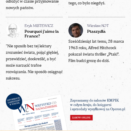
odłożyć w czasie przyjmowanie
tego, co było niegdyś.
nowych państw.
Eryk MISTEWICZ
Wiesław KOT
Pourquoi j'aime la
Ptaszydła
France?
Sześćdziesiąt lat temu, 28 marca
"Nie sposób bez tej lektury
1963 roku, Alfred Hitchcock
zrozumieć świata, pojąć głębiej,
pokazał światu thriller „Ptaki”.
przewidzieć, dookreślić, a być
Film budzi grozę do dziś.
może narzucić trafne
rozwiązania. Nie sposób osiągnąć
sukcesu.