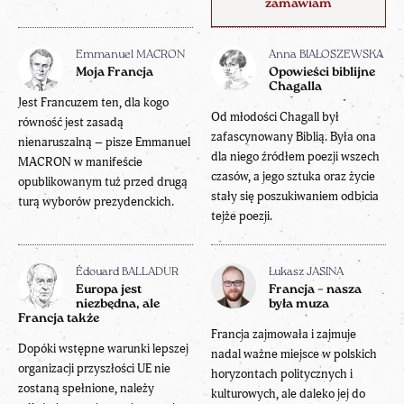
zamawiam
Emmanuel MACRON
Anna BIAŁOSZEWSKA
Moja Francja
Opowieści biblijne
Chagalla
Jest Francuzem ten, dla kogo
Od młodości Chagall był
równość jest zasadą
zafascynowany Biblią. Była ona
nienaruszalną – pisze Emmanuel
dla niego źródłem poezji wszech
MACRON w manifeście
czasów, a jego sztuka oraz życie
opublikowanym tuż przed drugą
stały się poszukiwaniem odbicia
turą wyborów prezydenckich.
tejże poezji.
Édouard BALLADUR
Łukasz JASINA
Europa jest
Francja – nasza
niezbędna, ale
była muza
Francja także
Francja zajmowała i zajmuje
Dopóki wstępne warunki lepszej
nadal ważne miejsce w polskich
organizacji przyszłości UE nie
horyzontach politycznych i
zostaną spełnione, należy
kulturowych, ale daleko jej do