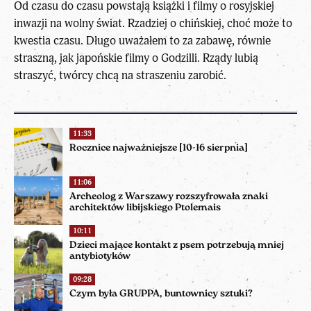
Od czasu do czasu powstają książki i filmy o rosyjskiej
inwazji na wolny świat. Rzadziej o chińskiej, choć może to
kwestia czasu. Długo uważałem to za zabawę, równie
straszną, jak japońskie filmy o Godzilli. Rządy lubią
straszyć, twórcy chcą na straszeniu zarobić.
11:33
Rocznice najważniejsze [10-16 sierpnia]
11:06
Archeolog z Warszawy rozszyfrowała znaki
architektów libijskiego Ptolemais
10:11
Dzieci mające kontakt z psem potrzebują mniej
antybiotyków
09:28
Czym była GRUPPA, buntownicy sztuki?