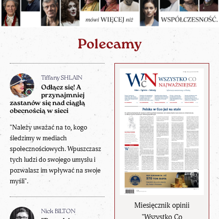
Polecamy
Tiffany SHLAIN
Odłącz się! A
przynajmniej
zastanów się nad ciągłą
obecnością w sieci
"Należy uważać na to, kogo
śledzimy w mediach
społecznościowych. Wpuszczasz
tych ludzi do swojego umysłu i
pozwalasz im wpływać na swoje
myśli".
Miesięcznik opinii
Nick BILTON
"Wszystko Co