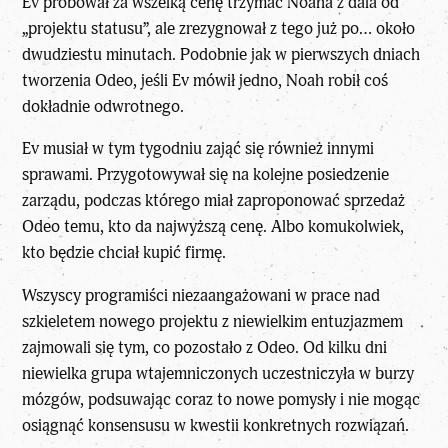
Ev próbował za wszelką cenę trzymać Noaha z dala od
„projektu statusu”, ale zrezygnował z tego już po… około
dwudziestu minutach. Podobnie jak w pierwszych dniach
tworzenia Odeo, jeśli Ev mówił jedno, Noah robił coś
dokładnie odwrotnego.
Ev musiał w tym tygodniu zająć się również innymi
sprawami. Przygotowywał się na kolejne posiedzenie
zarządu, podczas którego miał zaproponować sprzedaż
Odeo temu, kto da najwyższą cenę. Albo komukolwiek,
kto będzie chciał kupić firmę.
Wszyscy programiści niezaangażowani w prace nad
szkieletem nowego projektu z niewielkim entuzjazmem
zajmowali się tym, co pozostało z Odeo. Od kilku dni
niewielka grupa wtajemniczonych uczestniczyła w burzy
mózgów, podsuwając coraz to nowe pomysły i nie mogąc
osiągnąć konsensusu w kwestii konkretnych rozwiązań.