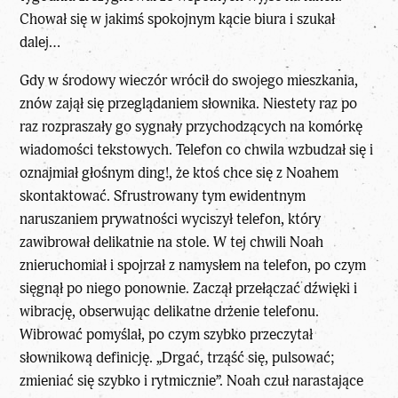
Chował się w jakimś spokojnym kącie biura i szukał
dalej…
Gdy w środowy wieczór wrócił do swojego mieszkania,
znów zajął się przeglądaniem słownika. Niestety raz po
raz rozpraszały go sygnały przychodzących na komórkę
wiadomości tekstowych. Telefon co chwila wzbudzał się i
oznajmiał głośnym ding!, że ktoś chce się z Noahem
skontaktować. Sfrustrowany tym ewidentnym
naruszaniem prywatności wyciszył telefon, który
zawibrował delikatnie na stole. W tej chwili Noah
znieruchomiał i spojrzał z namysłem na telefon, po czym
sięgnął po niego ponownie. Zaczął przełączać dźwięki i
wibrację, obserwując delikatne drżenie telefonu.
Wibrować pomyślał, po czym szybko przeczytał
słownikową definicję. „Drgać, trząść się, pulsować;
zmieniać się szybko i rytmicznie”. Noah czuł narastające