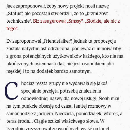
Jack zaproponował, żeby nowy projekt nosił nazwę
„Status”, ale pozostali stwierdzili, że to „brzmi zbyt
technicznie”.
Biz zasugerował „Smssy”. „Słodkie, ale nic z
tego”.
Ev zaproponował „Friendstalker”, jednak ta propozycja
została natychmiast odrzucona, ponieważ eliminowałaby
z grona potencjalnych użytkowników każdego, kto nie ma
ukończonych osiemnastu lat, nie jest osobnikiem płci
męskiej i to na dodatek bardzo samotnym.
C
hociaż reszta grupy nie wydawała się jakoś
specjalnie przejęta potrzebą znalezienia
odpowiedniej nazwy dla nowej usługi, Noah miał
na tym punkcie obsesję od czasu tamtej rozmowy w
samochodzie z Jackiem. Niedziela, poniedziałek, wtorek, a
teraz środa… Ciągle szukał właściwego słowa. W
tygodniu zrezygnował ze wspólnych wyjść na lunch.