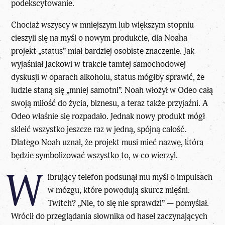
podekscytowanie.
Chociaż wszyscy w mniejszym lub większym stopniu
cieszyli się na myśl o nowym produkcie, dla Noaha
projekt „status” miał bardziej osobiste znaczenie. Jak
wyjaśniał Jackowi w trakcie tamtej samochodowej
dyskusji w oparach alkoholu, status mógłby sprawić, że
ludzie staną się „mniej samotni”. Noah włożył w Odeo całą
swoją miłość do życia, biznesu, a teraz także przyjaźni. A
Odeo właśnie się rozpadało. Jednak nowy produkt mógł
skleić wszystko jeszcze raz w jedną, spójną całość.
Dlatego Noah uznał, że projekt musi mieć nazwę, która
będzie symbolizować wszystko to, w co wierzył.
W
ibrujący telefon podsunął mu myśl o impulsach
w mózgu, które powodują skurcz mięśni.
Twitch? „Nie, to się nie sprawdzi” — pomyślał.
Wrócił do przeglądania słownika od haseł zaczynających