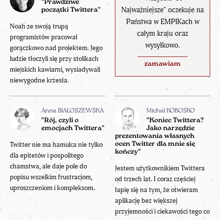
"Prawdziwe
Najważniejsze" oczekuje na
początki Twittera"
Państwa w EMPIKach w
Noah ze swoją trupą
całym kraju oraz
programistów pracował
wysyłkowo.
gorączkowo nad projektem. Jego
ludzie tłoczyli się przy stolikach
zamawiam
miejskich kawiarni, wysiadywali
niewygodne krzesła.
Anna BIAŁOSZEWSKA
Michał KOBOSKO
"Rój, czyli o
"Koniec Twittera?
emocjach Twittera"
Jako narzędzie
prezentowania własnych
Twitter nie ma hamulca nie tylko
ocen Twitter dla mnie się
kończy"
dla epitetów i pospolitego
chamstwa, ale daje pole do
Jestem użytkownikiem Twittera
popisu wszelkim frustracjom,
od trzech lat. I coraz częściej
uproszczeniom i kompleksom.
łapię się na tym, że otwieram
aplikację bez większej
przyjemności i ciekawości tego co