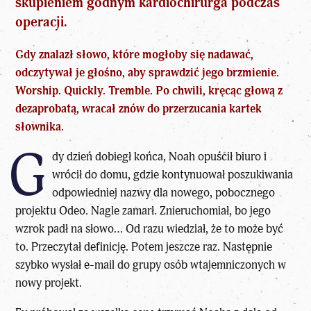
skupieniem godnym kardiochirurga podczas
operacji.
Gdy znalazł słowo, które mogłoby się nadawać,
odczytywał je głośno, aby sprawdzić jego brzmienie.
Worship. Quickly. Tremble. Po chwili, kręcąc głową z
dezaprobatą, wracał znów do przerzucania kartek
słownika.
G
dy dzień dobiegł końca, Noah opuścił biuro i
wrócił do domu, gdzie kontynuował poszukiwania
odpowiedniej nazwy dla nowego, pobocznego
projektu Odeo. Nagle zamarł. Znieruchomiał, bo jego
wzrok padł na słowo… Od razu wiedział, że to może być
to. Przeczytał definicję. Potem jeszcze raz. Następnie
szybko wysłał e-mail do grupy osób wtajemniczonych w
nowy projekt.