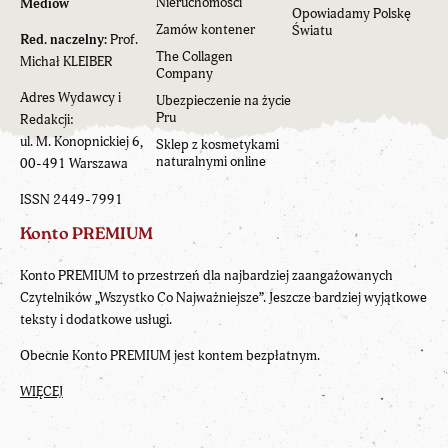
Nieruchomości
Mediów
Opowiadamy Polskę
Zamów kontener
Światu
Red. naczelny:
Prof.
The Collagen
Michał KLEIBER
Company
Adres Wydawcy i
Ubezpieczenie na życie
Pru
Redakcji:
ul. M. Konopnickiej 6,
Sklep z kosmetykami
naturalnymi online
00-491 Warszawa
ISSN 2449-7991
Konto PREMIUM
Konto PREMIUM to przestrzeń dla najbardziej zaangażowanych
Czytelników „Wszystko Co Najważniejsze”. Jeszcze bardziej wyjątkowe
teksty i dodatkowe usługi.
Obecnie Konto PREMIUM jest kontem bezpłatnym.
WIĘCEJ