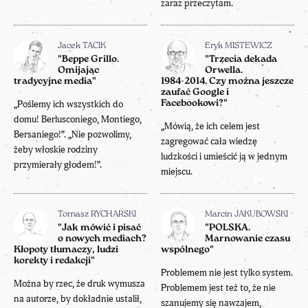
zaraz przeczytam.
Jacek TACIK
Eryk MISTEWICZ
"Beppe Grillo.
"Trzecia dekada
Omijając
Orwella.
tradycyjne media"
1984-2014. Czy można jeszcze
zaufać Google i
„Poślemy ich wszystkich do
Facebookowi?"
domu! Berlusconiego, Montiego,
„Mówią, że ich celem jest
Bersaniego!”. „Nie pozwolimy,
zagregować cała wiedzę
żeby włoskie rodziny
ludzkości i umieścić ją w jednym
przymierały głodem!”.
miejscu.
Tomasz RYCHARSKI
Marcin JAKUBOWSKI
"Jak mówić i pisać
"POLSKA.
o nowych mediach?
Marnowanie czasu
Kłopoty tłumaczy, ludzi
wspólnego"
korekty i redakcji"
Problemem nie jest tylko system.
Można by rzec, że druk wymusza
Problemem jest też to, że nie
na autorze, by dokładnie ustalił,
szanujemy się nawzajem,