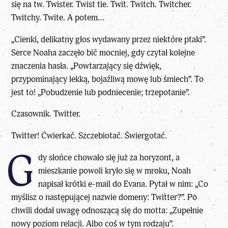
się na tw. Twister. Twist tie. Twit. Twitch. Twitcher.
Twitchy. Twite. A potem…
„Cienki, delikatny głos wydawany przez niektóre ptaki”.
Serce Noaha zaczęło bić mocniej, gdy czytał kolejne
znaczenia hasła. „Powtarzający się dźwięk,
przypominający lekką, bojaźliwą mowę lub śmiech”. To
jest to! „Pobudzenie lub podniecenie; trzepotanie”.
Czasownik. Twitter.
Twitter! Ćwierkać. Szczebiotać. Świergotać.
G
dy słońce chowało się już za horyzont, a
mieszkanie powoli kryło się w mroku, Noah
napisał krótki e-mail do Evana. Pytał w nim: „Co
myślisz o następującej nazwie domeny: Twitter?”. Po
chwili dodał uwagę odnoszącą się do motta: „Zupełnie
nowy poziom relacji. Albo coś w tym rodzaju”.