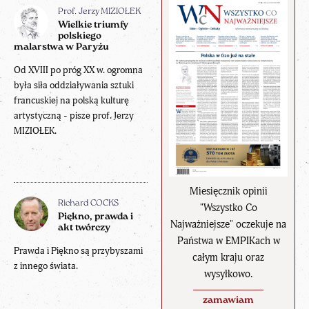
Prof. Jerzy MIZIOŁEK
Wielkie triumfy
polskiego
malarstwa w Paryżu
Od XVIII po próg XX w. ogromna
była siła oddziaływania sztuki
francuskiej na polską kulturę
artystyczną - pisze prof. Jerzy
MIZIOŁEK.
Miesięcznik opinii
Richard COCKS
"Wszystko Co
Piękno, prawda i
Najważniejsze" oczekuje na
akt twórczy
Państwa w EMPIKach w
Prawda i Piękno są przybyszami
całym kraju oraz
z innego świata.
wysyłkowo.
zamawiam