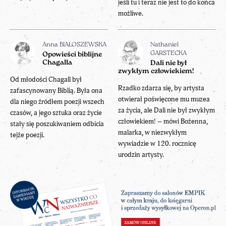
jeśli tu i teraz nie jest to do końca
możliwe.
Anna BIAŁOSZEWSKA
Nathaniel
GARSTECKA
Opowieści biblijne
Chagalla
Dali nie był
zwykłym człowiekiem!
Od młodości Chagall był
Rzadko zdarza się, by artysta
zafascynowany Biblią. Była ona
otwierał poświęcone mu muzea
dla niego źródłem poezji wszech
za życia, ale Dali nie był zwykłym
czasów, a jego sztuka oraz życie
człowiekiem! – mówi Bożenna,
stały się poszukiwaniem odbicia
malarka, w niezwykłym
tejże poezji.
wywiadzie w 120. rocznicę
urodzin artysty.