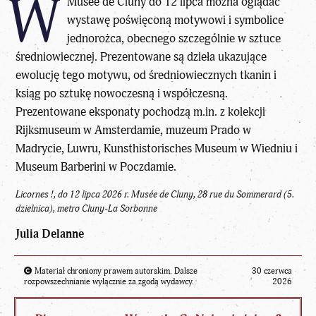
W
Musée de Cluny do 12 lipca można oglądać
wystawę poświęconą motywowi i symbolice
jednorożca, obecnego szczególnie w sztuce
średniowiecznej. Prezentowane są dzieła ukazujące
ewolucję tego motywu, od średniowiecznych tkanin i
ksiąg po sztukę nowoczesną i współczesną.
Prezentowane eksponaty pochodzą m.in. z kolekcji
Rijksmuseum w Amsterdamie, muzeum Prado w
Madrycie, Luwru, Kunsthistorisches Museum w Wiedniu i
Museum Barberini w Poczdamie.
Licornes !, do 12 lipca 2026 r. Musée de Cluny, 28 rue du Sommerard (5.
dzielnica), metro Cluny-La Sorbonne
Julia Delanne
Materiał chroniony prawem autorskim. Dalsze
30 czerwca
rozpowszechnianie wyłącznie za zgodą wydawcy.
2026