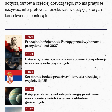
dotyczą faktów a częściej dotyczą tego, kto ma prawo je
nazywać, interpretować i przekuwać w decyzje, których
konsekwencje poniosą inni.
17:00
Francja ubożeje na tle Europy przed wyborami
prezydenckimi 2027
16:23
Cztery pytania pozwalają oszacować kompetencje
w zakresie ochrony danych
16:18
Serbia nie będzie przeciwnikiem ukraińskiego
wejścia do UE
15:46
Księżyce planet swobodnych mogą przetrwać
wyrzucenie swoich światów z układów
gwiezdnych
15:17