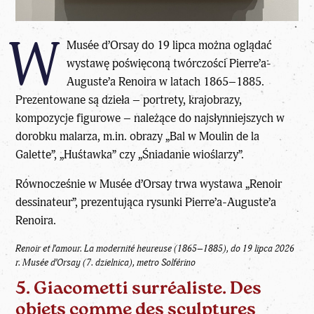
W
Musée d’Orsay do 19 lipca można oglądać
wystawę poświęconą twórczości Pierre’a-
Auguste’a Renoira w latach 1865–1885.
Prezentowane są dzieła – portrety, krajobrazy,
kompozycje figurowe – należące do najsłynniejszych w
dorobku malarza, m.in. obrazy „Bal w Moulin de la
Galette”, „Huśtawka” czy „Śniadanie wioślarzy”.
Równocześnie w Musée d’Orsay trwa wystawa „Renoir
dessinateur”, prezentująca rysunki Pierre’a-Auguste’a
Renoira.
Renoir et l’amour. La modernité heureuse (1865–1885), do 19 lipca 2026
r. Musée d’Orsay (7. dzielnica), metro Solférino
5. Giacometti surréaliste. Des
objets comme des sculptures