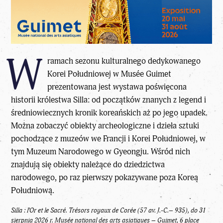
W
ramach sezonu kulturalnego dedykowanego
Korei Południowej w Musée Guimet
prezentowana jest wystawa poświęcona
historii królestwa Silla: od początków znanych z legend i
średniowiecznych kronik koreańskich aż po jego upadek.
Można zobaczyć obiekty archeologiczne i dzieła sztuki
pochodzące z muzeów we Francji i Korei Południowej, w
tym Muzeum Narodowego w Gyeongju. Wśród nich
znajdują się obiekty należące do dziedzictwa
narodowego, po raz pierwszy pokazywane poza Koreą
Południową.
Silla : l’Or et le Sacré. Trésors royaux de Corée (57 av. J.-C.– 935), do 31
sierpnia 2026 r. Musée national des arts asiatiques – Guimet, 6 place