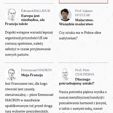
Édouard BALLADUR
Prof. Łukasz
HUCULAK
Europa jest
niezbędna, ale
Malarstwo.
Francja także
Wszędzie malarstwo
Dopóki wstępne warunki lepszej
Czy sztuka ma w Polsce silne
organizacji przyszłości UE nie
audytorium?
zostaną spełnione, należy
odłożyć w czasie przyjmowanie
nowych państw.
Emmanuel MACRON
Prof. Piotr
CZAUDERNA
Moja Francja
Dlaczego
Jest Francuzem ten, dla kogo
potrzebujemy sztuki?
równość jest zasadą
Nasza potrzeba piękna wynika z
nienaruszalną – pisze Emmanuel
naszej metafizycznej kondycji i
MACRON w manifeście
poszukiwania harmonii z innymi,
opublikowanym tuż przed drugą
a także z samymi sobą, nawet
turą wyborów prezydenckich.