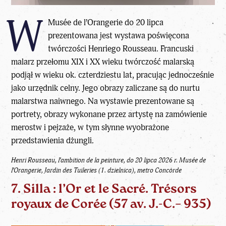
W
Musée de l’Orangerie do 20 lipca
prezentowana jest wystawa poświęcona
twórczości Henriego Rousseau. Francuski
malarz przełomu XIX i XX wieku twórczość malarską
podjął w wieku ok. czterdziestu lat, pracując jednocześnie
jako urzędnik celny. Jego obrazy zaliczane są do nurtu
malarstwa naiwnego. Na wystawie prezentowane są
portrety, obrazy wykonane przez artystę na zamówienie
merostw i pejzaże, w tym słynne wyobrażone
przedstawienia dżungli.
Henri Rousseau, l’ambition de la peinture, do 20 lipca 2026 r. Musée de
l’Orangerie, Jardin des Tuileries (1. dzielnica), metro Concorde
7. Silla : l’Or et le Sacré. Trésors
royaux de Corée (57 av. J.-C.– 935)