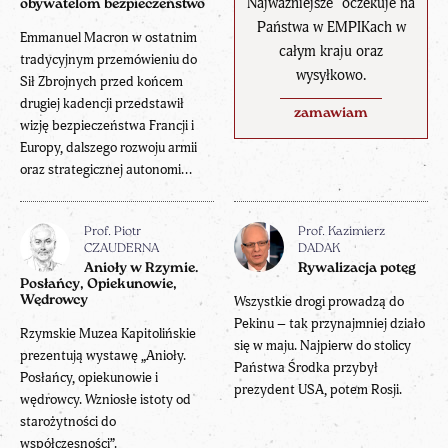
Najważniejsze" oczekuje na
obywatelom bezpieczeństwo
Państwa w EMPIKach w
Emmanuel Macron w ostatnim
całym kraju oraz
tradycyjnym przemówieniu do
wysyłkowo.
Sił Zbrojnych przed końcem
drugiej kadencji przedstawił
zamawiam
wizję bezpieczeństwa Francji i
Europy, dalszego rozwoju armii
oraz strategicznej autonomi...
Prof. Piotr
Prof. Kazimierz
CZAUDERNA
DADAK
Anioły w Rzymie.
Rywalizacja potęg
Posłańcy, Opiekunowie,
Wędrowcy
Wszystkie drogi prowadzą do
Pekinu – tak przynajmniej działo
Rzymskie Muzea Kapitolińskie
się w maju. Najpierw do stolicy
prezentują wystawę „Anioły.
Państwa Środka przybył
Posłańcy, opiekunowie i
prezydent USA, potem Rosji.
wędrowcy. Wzniosłe istoty od
starożytności do
współczesności”.