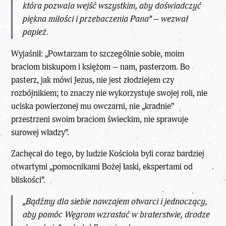
która pozwala wejść wszystkim, aby doświadczyć
piękna miłości i przebaczenia Pana” – wezwał
papież.
Wyjaśnił: „Powtarzam to szczególnie sobie, moim
braciom biskupom i księżom – nam, pasterzom. Bo
pasterz, jak mówi Jezus, nie jest złodziejem czy
rozbójnikiem; to znaczy nie wykorzystuje swojej roli, nie
uciska powierzonej mu owczarni, nie „kradnie”
przestrzeni swoim braciom świeckim, nie sprawuje
surowej władzy”.
Zachęcał do tego, by ludzie Kościoła byli coraz bardziej
otwartymi „pomocnikami Bożej łaski, ekspertami od
bliskości”.
„Bądźmy dla siebie nawzajem otwarci i jednoczący,
aby pomóc Węgrom wzrastać w braterstwie, drodze