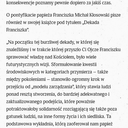
konsekwencje poznamy pewnie dopiero za jakiś czas.
O pontyfikacie papieża Franciszka
Michał Kłosowski
pisze
również w swojej książce pod tytułem
„Dekada
Franciszka”
.
„Na początku tej burzliwej dekady, w której się
znaleźliśmy i w trakcie której przyszło Ci Ojcze Franciszku
sprawować władzę nad Kościołem, było wiele
futurystycznych wizji. Sformułowanie kwestii
środowiskowych w kategoriach przymierza – także
między pokoleniami – stanowiło ogromny krok w
przejściu od „modelu zarządzania”, który stawia ludzi
ponad resztą stworzenia, do bardziej adekwatnego i
zaktualizowanego podejścia, które poważnie
potraktowałoby solidarność rozciągającą się także poza
gatunek ludzki, na inne formy życia i ich siedliska. Ta
podstawowa wykładnia, którą zaoferował nam papież