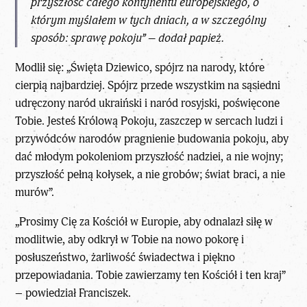
przyszłość całego kontynentu europejskiego, o
którym myślałem w tych dniach, a w szczególny
sposób: sprawę pokoju” – dodał papież.
Modlił się: „Święta Dziewico, spójrz na narody, które
cierpią najbardziej. Spójrz przede wszystkim na sąsiedni
udręczony naród ukraiński i naród rosyjski, poświęcone
Tobie. Jesteś Królową Pokoju, zaszczep w sercach ludzi i
przywódców narodów pragnienie budowania pokoju, aby
dać młodym pokoleniom przyszłość nadziei, a nie wojny;
przyszłość pełną kołysek, a nie grobów; świat braci, a nie
murów”.
„Prosimy Cię za Kościół w Europie, aby odnalazł siłę w
modlitwie, aby odkrył w Tobie na nowo pokorę i
posłuszeństwo, żarliwość świadectwa i piękno
przepowiadania. Tobie zawierzamy ten Kościół i ten kraj”
– powiedział Franciszek.