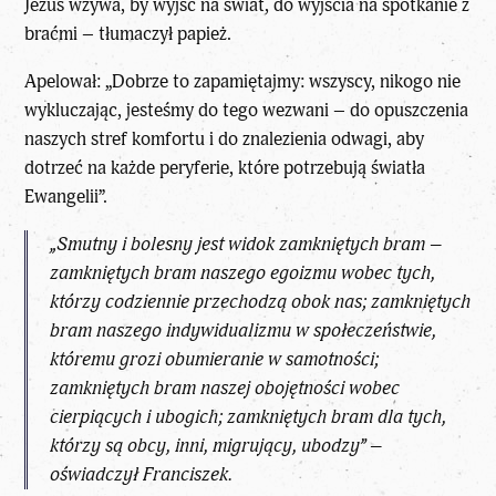
Jezus wzywa, by wyjść na świat, do wyjścia na spotkanie z
braćmi – tłumaczył papież.
Apelował: „Dobrze to zapamiętajmy: wszyscy, nikogo nie
wykluczając, jesteśmy do tego wezwani – do opuszczenia
naszych stref komfortu i do znalezienia odwagi, aby
dotrzeć na każde peryferie, które potrzebują światła
Ewangelii”.
„Smutny i bolesny jest widok zamkniętych bram –
zamkniętych bram naszego egoizmu wobec tych,
którzy codziennie przechodzą obok nas; zamkniętych
bram naszego indywidualizmu w społeczeństwie,
któremu grozi obumieranie w samotności;
zamkniętych bram naszej obojętności wobec
cierpiących i ubogich; zamkniętych bram dla tych,
którzy są obcy, inni, migrujący, ubodzy” –
oświadczył Franciszek.