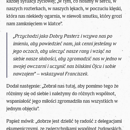
każdej sytuacji życiowej; „w tym, co nosimy w sercu, w
naszych rozterkach, w naszych lękach, w poczuciu klęski,
która nas niekiedy ogarnia, w niewoli smutku, który grozi
nam zamknięciem w klatce”.
„Przychodzi jako Dobry Pasterz i wzywa nas po
imieniu, aby powiedzieć nam, jak cenni jesteśmy w
jego oczach, aby uleczyć nasze rany i wziąć na
siebie nasze słabości, aby zgromadzić nas w jedno w
swojej owczarni i uczynić nas bliskimi Ojcu i sobie
nawzajem” – wskazywał Franciszek.
Dodał następnie: „Zebrał nas tutaj, aby pomimo tego że
różnimy się od siebie i należymy do różnych wspólnot,
wspaniałość jego miłości zgromadziła nas wszystkich w
jednym objęciu”.
Papież mówił: „dobrze jest dzielić tę radość z delegacjami
ekumenicznymi, ze zwierzchnikami wspólnot żydowskich,