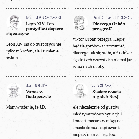
Michał KŁOSOWSKI
Prof. Chantal DELSOL
Leon XIV. Ten
Dlaczego Orbán
pontyfikat dopiero
przegrał?
się zaczyna
Viktor Orbán przegrał. Lepiej
Leon XIV ma do dyspozycji nie
będzie spróbować zrozumieć,
tylko mikrofon, ale i sumienie
dlaczego tak się stało, niż uciekać
świata.
się do tych wszystkich niemal już
rytualnych obelg.
Jan ROKITA
Jan ŚLIWA
Vance w
Siedemnaście
Budapeszcie
mgnień Rosji
Mam wrażenie, że J.D.
Ale niezależnie od gustów
międzynarodowa sytuacja i
koncert mocarstw mogą nas
zmusić do zaakceptowania
nieprzyjemnych realiów.