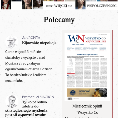
Polecamy
Jan ROKITA
Kijowskie niepokoje
Coraz więcej Ukraińców
chciałoby zwycięstwa nad
Moskwą z radykalnym
ograniczeniem ofiar w ludziach.
To bardzo ludzkie i całkiem
zrozumiałe.
Emmanuel MACRON
Tylko państwo
Miesięcznik opinii
zdolne do
strategicznego myślenia
"Wszystko Co
potrafi zapewnić swoim