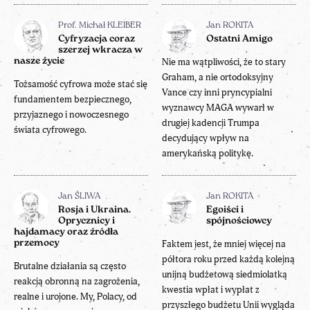
Prof. Michał KLEIBER
Jan ROKITA
Cyfryzacja coraz
Ostatni Amigo
szerzej wkracza w
nasze życie
Nie ma wątpliwości, że to stary
Graham, a nie ortodoksyjny
Tożsamość cyfrowa może stać się
Vance czy inni pryncypialni
fundamentem bezpiecznego,
wyznawcy MAGA wywarł w
przyjaznego i nowoczesnego
drugiej kadencji Trumpa
świata cyfrowego.
decydujący wpływ na
amerykańską politykę.
Jan ŚLIWA
Jan ROKITA
Rosja i Ukraina.
Egoiści i
Oprycznicy i
spójnościowcy
hajdamacy oraz źródła
przemocy
Faktem jest, że mniej więcej na
półtora roku przed każdą kolejną
Brutalne działania są często
unijną budżetową siedmiolatką
reakcją obronną na zagrożenia,
kwestia wpłat i wypłat z
realne i urojone. My, Polacy, od
przyszłego budżetu Unii wygląda