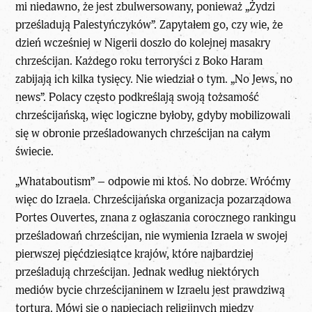
mi niedawno, że jest zbulwersowany, ponieważ „Żydzi
prześladują Palestyńczyków”. Zapytałem go, czy wie, że
dzień wcześniej w Nigerii doszło do kolejnej masakry
chrześcijan. Każdego roku terroryści z Boko Haram
zabijają ich kilka tysięcy. Nie wiedział o tym. „No Jews, no
news”. Polacy często podkreślają swoją tożsamość
chrześcijańską, więc logiczne byłoby, gdyby mobilizowali
się w obronie prześladowanych chrześcijan na całym
świecie.
„Whataboutism” – odpowie mi ktoś. No dobrze. Wróćmy
więc do Izraela. Chrześcijańska organizacja pozarządowa
Portes Ouvertes, znana z ogłaszania corocznego rankingu
prześladowań chrześcijan, nie wymienia Izraela w swojej
pierwszej pięćdziesiątce krajów, które najbardziej
prześladują chrześcijan. Jednak według niektórych
mediów bycie chrześcijaninem w Izraelu jest prawdziwą
torturą. Mówi się o napięciach religijnych między