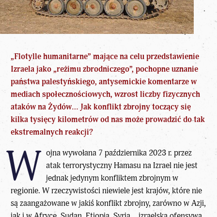
„Flotylle humanitarne” mające na celu przedstawienie
Izraela jako „reżimu zbrodniczego”, pochopne uznanie
państwa palestyńskiego, antysemickie komentarze w
mediach społecznościowych, wzrost liczby fizycznych
ataków na Żydów… Jak konflikt zbrojny toczący się
kilka tysięcy kilometrów od nas może prowadzić do tak
ekstremalnych reakcji?
W
ojna wywołana 7 października 2023 r. przez
atak terrorystyczny Hamasu na Izrael nie jest
jednak jedynym konfliktem zbrojnym w
regionie. W rzeczywistości niewiele jest krajów, które nie
są zaangażowane w jakiś konflikt zbrojny, zarówno w Azji,
jak i w Afryce. Sudan, Etiopia, Syria… izraelska ofensywa