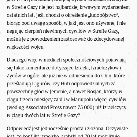
w Strefie Gazy nie jest najbardziej krwawym wydarzeniem
ostatnich lat. Jeśli chodzi o określenie „ludobójstwo”,
biorąc pod uwagę sposób, w jaki jest ono używane, i nie
negując cierpień niewinnych cywilów w Strefie Gazy,
można je z powodzeniem zastosować do zdecydowanej
większości wojen.
Dlaczego więc w mediach społecznościowych pojawiają
się takie komentarze dotyczące Izraela, Izraelczyków i
Żydów w ogóle, ale już nie w odniesieniu do Chin, które
prześladują Ujgurów, czy Huti odpowiedzialnych za
powszechny głód w Jemenie, a nawet Rosjan, którzy w
ciągu trzech miesięcy zabili w Mariupolu więcej cywilów
(według Associated Press nawet 75 000) niż Izraelczycy
w ciągu dwóch lat w Strefie Gazy?
Odpowiedź jest jednocześnie prosta i złożona. Oczywiste
jest, że konflikt izraelsko-arabski od 70 lat mobilizuje