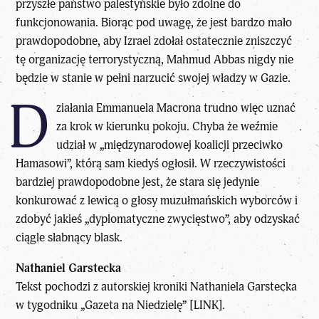
przyszłe państwo palestyńskie było zdolne do
funkcjonowania. Biorąc pod uwagę, że jest bardzo mało
prawdopodobne, aby Izrael zdołał ostatecznie zniszczyć
tę organizację terrorystyczną, Mahmud Abbas nigdy nie
będzie w stanie w pełni narzucić swojej władzy w Gazie.
D
ziałania Emmanuela Macrona trudno więc uznać
za krok w kierunku pokoju. Chyba że weźmie
udział w „międzynarodowej koalicji przeciwko
Hamasowi”, którą sam kiedyś ogłosił. W rzeczywistości
bardziej prawdopodobne jest, że stara się jedynie
konkurować z lewicą o głosy muzułmańskich wyborców i
zdobyć jakieś „dyplomatyczne zwycięstwo”, aby odzyskać
ciągle słabnący blask.
Nathaniel Garstecka
Tekst pochodzi z autorskiej kroniki
Nathaniela Garstecka
w tygodniku „Gazeta na Niedzielę” [LINK].