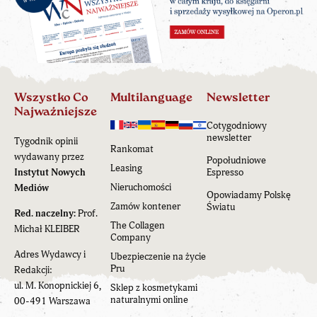
Wszystko Co
Multilanguage
Newsletter
Najważniejsze
Cotygodniowy
newsletter
Tygodnik opinii
Rankomat
wydawany przez
Popołudniowe
Leasing
Instytut Nowych
Espresso
Nieruchomości
Mediów
Opowiadamy Polskę
Zamów kontener
Światu
Red. naczelny:
Prof.
The Collagen
Michał KLEIBER
Company
Adres Wydawcy i
Ubezpieczenie na życie
Pru
Redakcji:
ul. M. Konopnickiej 6,
Sklep z kosmetykami
naturalnymi online
00-491 Warszawa