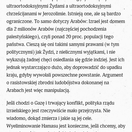
ultraortodoksyjnymi Żydami
a ultraortodoksyjnymi
chrześcijanami w Jerozolimie. Istnieją one, ale są bardzo
ograniczone. To samo dotyczy Arabów: Izrael jest domem
dla 2 milionów Arabów (najczęściej pochodzenia
palestyńskiego), czyli ponad 20 proc. populacji tego
państwa. Cieszą się oni takimi samymi prawami (w tym
politycznymi) jak Żydzi, z nielicznymi wyjątkami, i nie
wykazują żadnej chęci osiedlania się gdzie indziej. Jest ich
jednak wystarczająco dużo, aby doprowadzić do upadku
kraju, gdyby wywołali powszechne powstanie. Argument
o rasistowskiej zbrodni ludobójstwa dokonanej na
Arabach jest więc manipulacją.
Jeśli chodzi o Gazę i trwający konflikt,
polityka rządu
izraelskiego jest rzeczywiście mało przejrzysta. Nie
wiadomo, dokąd zmierza i jakie są jej cele.
Wyeliminowanie Hamasu jest konieczne, jeśli chcemy, aby