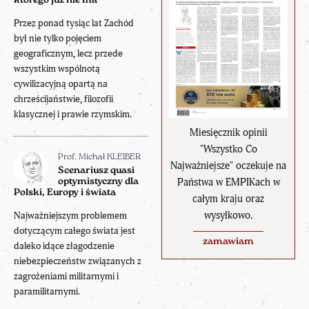
którego już nie ma
Przez ponad tysiąc lat Zachód
był nie tylko pojęciem
geograficznym, lecz przede
wszystkim wspólnotą
cywilizacyjną opartą na
chrześcijaństwie, filozofii
klasycznej i prawie rzymskim.
Miesięcznik opinii
"Wszystko Co
Prof. Michał KLEIBER
Najważniejsze" oczekuje na
Scenariusz quasi
Państwa w EMPIKach w
optymistyczny dla
Polski, Europy i świata
całym kraju oraz
wysyłkowo.
Najważniejszym problemem
dotyczącym całego świata jest
zamawiam
daleko idące złagodzenie
niebezpieczeństw związanych z
zagrożeniami militarnymi i
paramilitarnymi.