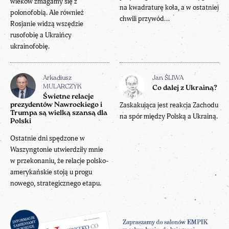
wieków zmagamy się z
na kwadraturę koła, a w ostatniej
polonofobią. Ale również
chwili przywód...
Rosjanie widzą wszędzie
rusofobię a Ukraińcy
ukrainofobię.
Arkadiusz
Jan ŚLIWA
MULARCZYK
Co dalej z Ukrainą?
Świetne relacje
Zaskakująca jest reakcja Zachodu
prezydentów Nawrockiego i
Trumpa są wielką szansą dla
na spór między Polską a Ukrainą.
Polski
Ostatnie dni spędzone w
Waszyngtonie utwierdziły mnie
w przekonaniu, że relacje polsko-
amerykańskie stoją u progu
nowego, strategicznego etapu.