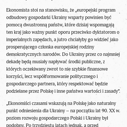
Ekonomista stoi na stanowisku, że „europejski program
odbudowy gospodarki Ukrainy wsparty powinien być
pomocą dwustronną państw, które dzisiaj wspomagają
ten kraj jako ważny punkt oporu przeciwko dyktatorom o
imperialnych zapędach, a jutro chciałyby go widzieć jako
prosperującego członka europejskiej rodziny
demokratycznych narodów. Do Ukrainy przez co najmniej
dekadę będą musiały napływać środki publiczne, z
których oczekiwany zwrot to nie szybkie finansowe
korzyści, lecz współformowanie politycznego i
gospodarczego partnera, który respektować będzie
podzielane przez Polskę i inne państwa wartości i zasady”.
„Ekonomiści czasami wskazują na Polskę jako naturalny
punkt odniesienia dla Ukrainy – na początku lat 90. XX w.
poziom rozwoju gospodarczego Polski i Ukrainy był
podobny. Po trzydziestu latach jednak, a przed