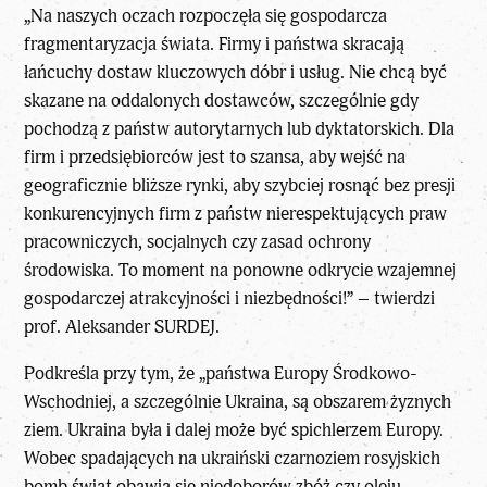
„Na naszych oczach rozpoczęła się gospodarcza
fragmentaryzacja świata. Firmy i państwa skracają
łańcuchy dostaw kluczowych dóbr i usług. Nie chcą być
skazane na oddalonych dostawców, szczególnie gdy
pochodzą z państw autorytarnych lub dyktatorskich. Dla
firm i przedsiębiorców jest to szansa, aby wejść na
geograficznie bliższe rynki, aby szybciej rosnąć bez presji
konkurencyjnych firm z państw nierespektujących praw
pracowniczych, socjalnych czy zasad ochrony
środowiska. To moment na ponowne odkrycie wzajemnej
gospodarczej atrakcyjności i niezbędności!” – twierdzi
prof. Aleksander SURDEJ.
Podkreśla przy tym, że „państwa Europy Środkowo-
Wschodniej, a szczególnie Ukraina, są obszarem żyznych
ziem. Ukraina była i dalej może być spichlerzem Europy.
Wobec spadających na ukraiński czarnoziem rosyjskich
bomb świat obawia się niedoborów zbóż czy oleju