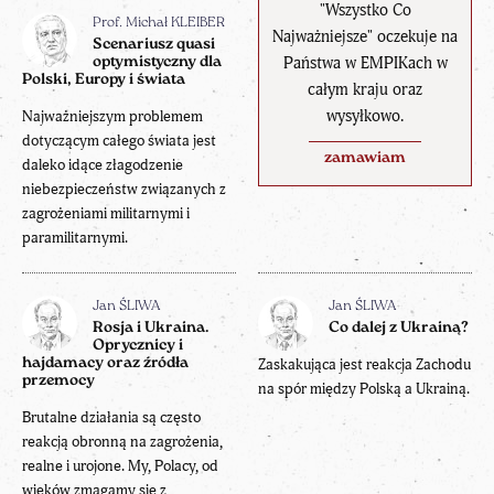
"Wszystko Co
Prof. Michał KLEIBER
Najważniejsze" oczekuje na
Scenariusz quasi
Państwa w EMPIKach w
optymistyczny dla
Polski, Europy i świata
całym kraju oraz
wysyłkowo.
Najważniejszym problemem
dotyczącym całego świata jest
zamawiam
daleko idące złagodzenie
niebezpieczeństw związanych z
zagrożeniami militarnymi i
paramilitarnymi.
Jan ŚLIWA
Jan ŚLIWA
Rosja i Ukraina.
Co dalej z Ukrainą?
Oprycznicy i
hajdamacy oraz źródła
Zaskakująca jest reakcja Zachodu
przemocy
na spór między Polską a Ukrainą.
Brutalne działania są często
reakcją obronną na zagrożenia,
realne i urojone. My, Polacy, od
wieków zmagamy się z