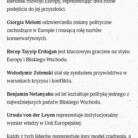
kierunek rozwoju Europy, reprezentując dwa różne
podejścia do jej przyszłości.
Giorgia Meloni
odzwierciedla zmiany polityczne
zachodzące w Europie i rosnącą rolę nurtów
konserwatywnych.
Recep Tayyip Erdoğan
jest kluczowym graczem
na styku
Europy i Bliskiego Wschodu.
Wołodymir Zełenski
stał się symbolem przywództwa
w
warunkach kryzysu i konfliktu.
Benjamin Netanyahu
od lat kształtuje politykę
jednego z
najważniejszych państw Bliskiego Wschodu.
Ursula von der Leyen
reprezentuje instytucjonalny
wymiar władzy
w Unii Europejskiej.
Każdy z tych liderów reprezentuje inny model rządzenia, a