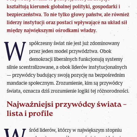
kształtują kierunek globalnej polityki, gospodarki i
bezpieczeństwa. To nie tylko głowy państw, ale również
liderzy
instytucji oraz postaci wpływające na układ sił
między największymi ośrodkami władzy.
W
spółczesny świat nie jest już zdominowany
przez jeden model przywództwa. Obok
demokracji liberalnych funkcjonują systemy
silnie scentralizowane, a obok liderów instytucjonalnych
— przywódcy budujący swoją pozycję na bezpośrednim
mandacie społecznym. Zrozumienie,
kim są przywódcy
świata
, oznacza dziś zrozumienie logiki tej różnorodności.
Najważniejsi przywódcy świata –
lista i profile
śród liderów, którzy w największym stopniu