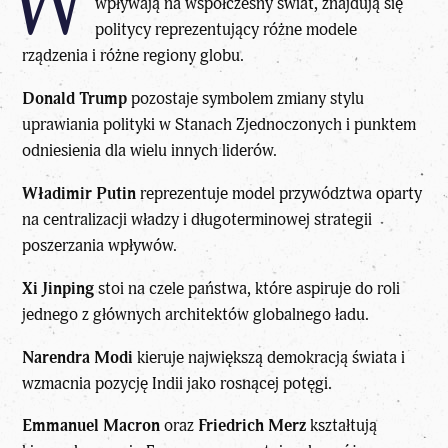
W
wpływają na współczesny świat, znajdują się
politycy reprezentujący różne modele
rządzenia i różne regiony globu.
Donald Trump
pozostaje symbolem zmiany stylu
uprawiania polityki
w Stanach Zjednoczonych i punktem
odniesienia dla wielu innych liderów.
Władimir Putin
reprezentuje model przywództwa oparty
na centralizacji władzy i długoterminowej strategii
poszerzania wpływów.
Xi Jinping
stoi na czele państwa
, które aspiruje do roli
jednego z głównych architektów globalnego ładu.
Narendra Modi
kieruje największą demokracją świata
i
wzmacnia pozycję Indii jako rosnącej potęgi.
Emmanuel Macron
oraz
Friedrich Merz
kształtują