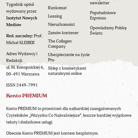
newsletter
Tygodnik opinii
Rankomat
wydawany przez
Popołudniowe
Leasing
Instytut Nowych
Espresso
Nieruchomości
Mediów
Opowiadamy Polskę
Zamów kontener
Światu
Red. naczelny:
Prof.
The Collagen
Michał KLEIBER
Company
Adres Wydawcy i
Ubezpieczenie na życie
Pru
Redakcji:
ul. M. Konopnickiej 6,
Sklep z kosmetykami
naturalnymi online
00-491 Warszawa
ISSN 2449-7991
Konto PREMIUM
Konto PREMIUM to przestrzeń dla najbardziej zaangażowanych
Czytelników „Wszystko Co Najważniejsze”. Jeszcze bardziej wyjątkowe
teksty i dodatkowe usługi.
Obecnie Konto PREMIUM jest kontem bezpłatnym.