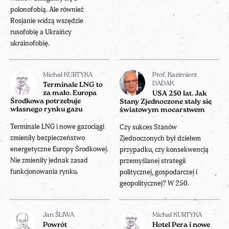
polonofobią. Ale również
Rosjanie widzą wszędzie
rusofobię a Ukraińcy
ukrainofobię.
Michał KURTYKA
Prof. Kazimierz
DADAK
Terminale LNG to
za mało. Europa
USA 250 lat. Jak
Środkowa potrzebuje
Stany Zjednoczone stały się
własnego rynku gazu
światowym mocarstwem
Terminale LNG i nowe gazociągi
Czy sukces Stanów
zmieniły bezpieczeństwo
Zjednoczonych był dziełem
energetyczne Europy Środkowej.
przypadku, czy konsekwencją
Nie zmieniły jednak zasad
przemyślanej strategii
funkcjonowania rynku.
politycznej, gospodarczej i
geopolitycznej? W 250.
Jan ŚLIWA
Michał KURTYKA
Powrót
Hotel Pera i nowe