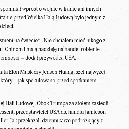
spomniał wprost o wojnie w Iranie ani innych
witanie przed Wielką Halą Ludową było jednym z
dzieci.
esmeni na świecie”.- Nie chciałem mieć nikogo z
u i Chinom i mają nadzieję na handel robienie
zajemności – dodał przywódca USA.
iata Elon Musk czy Jensen Huang, szef najwyżej
, który – jak spekulowano przed spotkaniem –
ej Hali Ludowej. Obok Trumpa za stołem zasiedli
essent, przedstawiciel USA ds. handlu Jamieson
er. Jak przekazali dziennikarze podróżujący z