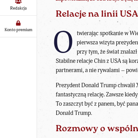
Redakcja
Relacje na linii US
O
Konto premium
twierając spotkanie w Wie
pierwsza
wizyta prezyde
przy tym, że świat znalaz
Stabilne
relacje Chin z USA
są kor
partnerami, a nie rywalami – powi
Prezydent Donald Trump
chwalił
fantastyczną relację. Zawsze kie
To zaszczyt być z panem, być pana
Donald Trump.
Rozmowy o wspólny