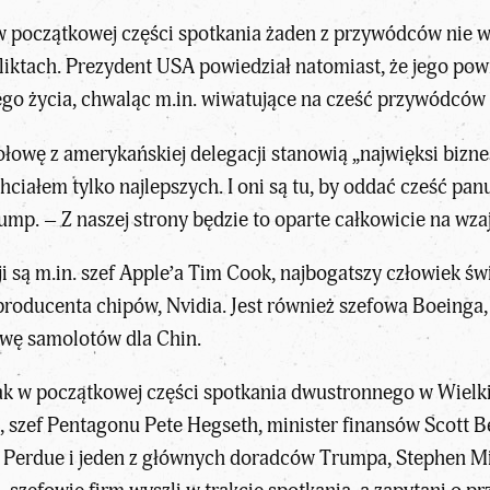
w początkowej części spotkania żaden z przywódców nie w
liktach. Prezydent USA powiedział natomiast, że jego po
go życia, chwaląc m.in. wiwatujące na cześć przywódców 
ołowę z amerykańskiej delegacji stanowią „najwięksi bizn
hciałem tylko najlepszych. I oni są tu, by oddać cześć pan
ump. – Z naszej strony będzie to oparte całkowicie na w
i są m.in. szef Apple’a Tim Cook, najbogatszy człowiek św
producenta chipów, Nvidia. Jest również szefowa Boeinga
awę samolotów dla Chin.
nak w początkowej części spotkania dwustronnego w Wielki
, szef Pentagonu Pete Hegseth, minister finansów Scott B
Perdue i jeden z głównych doradców Trumpa, Stephen Mill