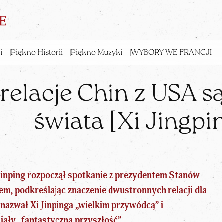
i
Piękno Historii
Piękno Muzyki
WYBORY WE FRANCJI
 relacje Chin z USA s
świata [Xi Jingpi
Jinping rozpoczął spotkanie
z prezydentem Stanów
, podkreślając znaczenie dwustronnych relacji dla
nazwał Xi Jinpinga „wielkim
przywódcą
” i
iały „fantastyczną przyszłość”.