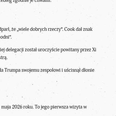
bieg zgodnie je chwalili.
dparł, że „wiele dobrych rzeczy”. Cook dał znak
odni”.
 delegacji został uroczyście powitany przez Xi
trą.
da Trumpa swojemu zespołowi i uścisnął dłonie
 maja 2026 roku. To jego pierwsza wizyta w