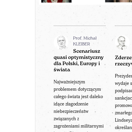
Prof. Michał
KLEIBER
Scenariusz
quasi optymistyczny
Zderze
dla Polski, Europy i
rzeczy
świata
Prezyde
Najważniejszym
wydaje s
problemem dotyczącym
podpisa
całego świata jest daleko
sankcjac
idące złagodzenie
promowa
niebezpieczeństw
zmarłeg
związanych z
Lindsey
zagrożeniami militarnymi
określa