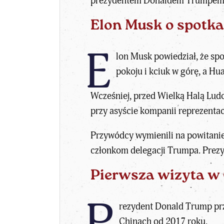
prezydentem Donaldem Trumpem, sze
Elon Musk o spotka
E
lon Musk powiedział, że spot
pokoju i kciuk w górę, a Hua
Wcześniej, przed Wielką Halą Lud
przy asyście kompanii reprezenta
Przywódcy wymienili na powitanie
członkom delegacji Trumpa. Prez
Pierwsza wizyta w 
P
rezydent Donald Trump prz
Chinach od 2017 roku.