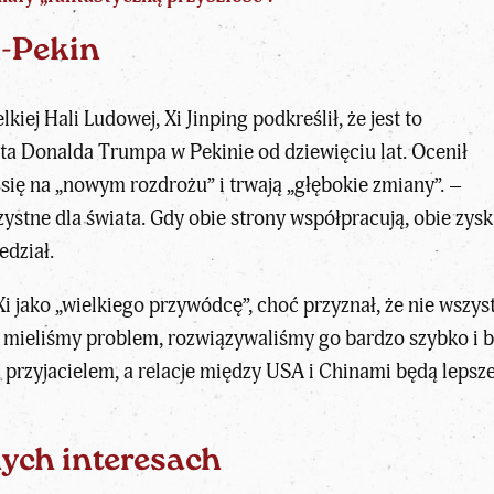
A-Pekin
lkiej Hali Ludowej,
Xi Jinping
podkreślił, że jest to
nta Donalda Trumpa w Pekinie
od dziewięciu lat. Ocenił
ł się na „nowym rozdrożu” i trwają „głębokie zmiany”. –
zystne dla świata. Gdy obie strony współpracują, obie zys
edział.
Xi
jako „wielkiego przywódcę”, choć przyznał, że nie wsz
dy mieliśmy problem, rozwiązywaliśmy go bardzo szybko i 
 przyjacielem, a relacje między USA i Chinami będą lepsz
ch interesach