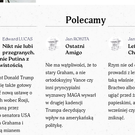
Polecamy
Edward LUCAS
Jan ROKITA
Ja
Nikt nie lubi
Ostatni
Le
przegranych.
Amigo
Ch
nie Putina z
Nie ma wątpliwości, że to
Rzym nie od 
wistością
stary Graham, a nie
prowadzi z l
nt Donald Trump
ortodoksyjny Vance czy
taką właśnie g
ię także gotowy
inni pryncypialni
Bractwo albo
ć nową ustawę o
wyznawcy MAGA wywarł
ugiąć przed 
h wobec Rosji,
w drugiej kadencji
papieskimi, 
ną przez
Trumpa decydujący
wcześniej czy
o senatora USA
wpływ na amerykańską
zniknąć.
a Grahama i
politykę.
ną mianem