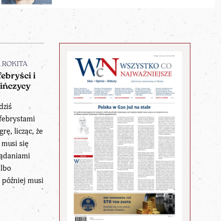
n ROKITA
febryści i
ińczycy
dziś
efebrystami
rę, licząc, że
 musi się
żądaniami
albo
 później musi