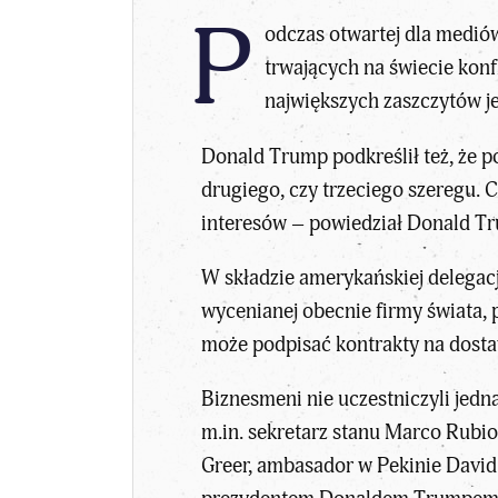
P
odczas otwartej dla medió
trwających na świecie konf
największych zaszczytów je
Donald Trump podkreślił też, że p
drugiego, czy trzeciego szeregu. C
interesów – powiedział Donald Tr
W składzie amerykańskiej delegacj
wycenianej obecnie firmy świata, 
może podpisać kontrakty na dost
Biznesmeni nie uczestniczyli jed
m.in. sekretarz stanu Marco Rubio
Greer, ambasador w Pekinie David 