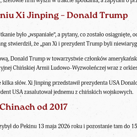
fowie firm wyszli w trakcie spotkania, a zapytani o prze
niu Xi Jinping – Donald Trump
kanie było „wspaniałe”, a pytany, co zostało osiągnięte, o
ng stwierdził, że „pan Xi i prezydent Trump byli niewiaryg
ową, Donald Trump w towarzystwie członków amerykańskiej
cyjnej Chińskiej Armii Ludowo-Wyzwoleńczej wraz z orkies
 kilka słów. Xi Jinping przedstawił prezydenta USA Donal
ydent USA zasalutował jednemu z chińskich wojskowych.
Chinach od 2017
ybył do Pekinu 13 maja 2026 roku i pozostanie tam do 15