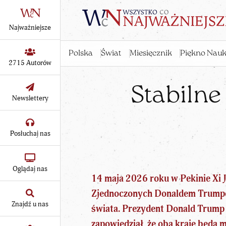
Najważniejsze
Polska
Świat
Miesięcznik
Piękno Nauk
2715 Autorów
Stabilne
Newslettery
Posłuchaj nas
Oglądaj nas
14 maja 2026 roku
w Pekinie
Xi 
Zjednoczonych Donaldem Trumpem
Znajdź u nas
świata. Prezydent Donald Trump 
zapowiedział, że oba kraje będą m