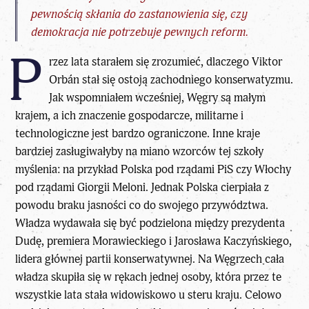
pewnością skłania do zastanowienia się, czy
demokracja nie potrzebuje pewnych reform.
P
rzez lata starałem się zrozumieć, dlaczego
Viktor
Orbán
stał się ostoją zachodniego konserwatyzmu.
Jak wspomniałem wcześniej, Węgry są małym
krajem, a ich znaczenie gospodarcze, militarne i
technologiczne jest bardzo ograniczone. Inne kraje
bardziej zasługiwałyby na miano wzorców tej szkoły
myślenia: na przykład Polska pod rządami PiS czy Włochy
pod rządami Giorgii Meloni. Jednak Polska cierpiała z
powodu braku jasności co do swojego przywództwa.
Władza wydawała się być podzielona między prezydenta
Dudę, premiera Morawieckiego i Jarosława Kaczyńskiego,
lidera głównej partii konserwatywnej. Na Węgrzech cała
władza skupiła się w rękach jednej osoby, która przez te
wszystkie lata stała widowiskowo u steru kraju. Celowo