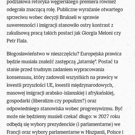
podziałowa retoryka węgierskiego premiera również
odegrała znaczącą rolę. Publiczne wyrażanie otwartego
sprzeciwu wobec decyzji Brukseli w sprawie
suwerenności i imigracji stanowiło ostry kontrast z
zakulisową pracą takich postaci jak Giorgia Meloni czy
Petr Fiala.
Błogosławieństwo w nieszczęściu? Europejska prawica
będzie musiała znaleźć zastępczą „latarnię”. Postać ta
stanie przed trudnym zadaniem wypracowania
konsensusu, który zadowoli wszystkich na prawicy w
kwestii przyszłości UE, kwestii międzynarodowych,
masowej imigracji arabsko-islamskiej i afrykańskiej,
gospodarki (liberalizm czy populizm?) oraz
odpowiedniego stanowiska wobec progresywizmu. Być
może nie będziemy musieli czekać długo:
w 2027 roku
odbędą się wybory prezydenckie (i parlamentarne) we
Francji
oraz wybory parlamentarne w Hiszpanii, Polsce i