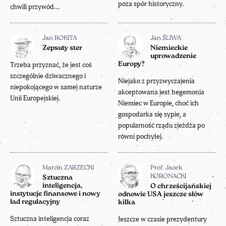
poza spór historyczny.
chwili przywód...
Jan ROKITA
Jan ŚLIWA
Zepsuty ster
Niemieckie
uprowadzenie
Trzeba przyznać, że jest coś
Europy?
szczególnie dziwacznego i
Niejako z przyzwyczajenia
niepokojącego w samej naturze
akceptowana jest hegemonia
Unii Europejskiej.
Niemiec w Europie, choć ich
gospodarka się sypie, a
popularność rządu zjeżdża po
równi pochyłej.
Marcin ZARZECKI
Prof. Jacek
KORONACKI
Sztuczna
inteligencja,
O chrześcijańskiej
instytucje finansowe i nowy
odnowie USA jeszcze słów
ład regulacyjny
kilka
Sztuczna inteligencja coraz
Jeszcze w czasie prezydentury