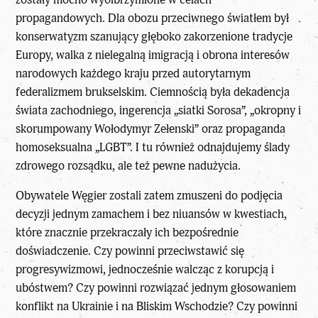
propagandowych. Dla obozu przeciwnego światłem był
konserwatyzm szanujący głęboko zakorzenione tradycje
Europy, walka z nielegalną imigracją i obrona interesów
narodowych każdego kraju przed autorytarnym
federalizmem brukselskim. Ciemnością była dekadencja
świata zachodniego, ingerencja „siatki Sorosa”, „okropny i
skorumpowany Wołodymyr Zełenski” oraz propaganda
homoseksualna „LGBT”. I tu również odnajdujemy ślady
zdrowego rozsądku, ale też pewne nadużycia.
Obywatele Węgier zostali zatem zmuszeni do podjęcia
decyzji jednym zamachem i bez niuansów w kwestiach,
które znacznie przekraczały ich bezpośrednie
doświadczenie. Czy powinni przeciwstawić się
progresywizmowi, jednocześnie walcząc z korupcją i
ubóstwem? Czy powinni rozwiązać jednym głosowaniem
konflikt na Ukrainie i na Bliskim Wschodzie? Czy powinni