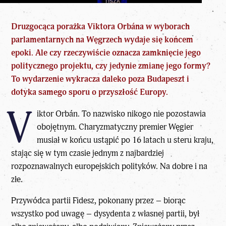
Druzgocąca
porażka Viktora Orbána w wyborach
parlamentarnych na Węgrzech
wydaje się końcem
epoki. Ale czy rzeczywiście oznacza zamknięcie jego
politycznego projektu, czy jedynie zmianę jego formy?
To wydarzenie wykracza daleko poza Budapeszt i
dotyka samego sporu o przyszłość Europy.
V
iktor Orbán. To nazwisko nikogo nie pozostawia
obojętnym. Charyzmatyczny premier Węgier
musiał w końcu ustąpić po 16 latach u steru kraju,
stając się w tym czasie jednym z najbardziej
rozpoznawalnych europejskich polityków. Na dobre i na
złe.
Przywódca partii Fidesz, pokonany przez – biorąc
wszystko pod uwagę – dysydenta z własnej partii, był