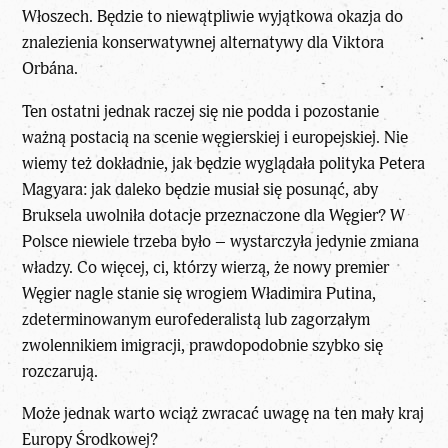
Włoszech. Będzie to niewątpliwie wyjątkowa okazja do
znalezienia konserwatywnej alternatywy dla Viktora
Orbána.
Ten ostatni jednak raczej się nie podda i pozostanie
ważną postacią na scenie węgierskiej i europejskiej. Nie
wiemy też dokładnie, jak będzie wyglądała polityka Petera
Magyara: jak daleko będzie musiał się posunąć, aby
Bruksela uwolniła dotacje przeznaczone dla Węgier? W
Polsce niewiele trzeba było – wystarczyła jedynie zmiana
władzy. Co więcej, ci, którzy wierzą, że nowy premier
Węgier nagle stanie się wrogiem Władimira Putina,
zdeterminowanym eurofederalistą lub zagorzałym
zwolennikiem imigracji, prawdopodobnie szybko się
rozczarują.
Może jednak warto wciąż zwracać uwagę na ten mały kraj
Europy Środkowej?