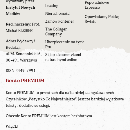
wydawany przez
Popołudniowe
Leasing
Instytut Nowych
Espresso
Nieruchomości
Mediów
Opowiadamy Polskę
Zamów kontener
Światu
Red. naczelny:
Prof.
The Collagen
Michał KLEIBER
Company
Adres Wydawcy i
Ubezpieczenie na życie
Pru
Redakcji:
ul. M. Konopnickiej 6,
Sklep z kosmetykami
naturalnymi online
00-491 Warszawa
ISSN 2449-7991
Konto PREMIUM
Konto PREMIUM to przestrzeń dla najbardziej zaangażowanych
Czytelników „Wszystko Co Najważniejsze”. Jeszcze bardziej wyjątkowe
teksty i dodatkowe usługi.
Obecnie Konto PREMIUM jest kontem bezpłatnym.
WIĘCEJ