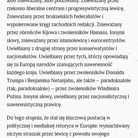
albo znieważany, albo podziwiany. Znieważany przez
rzekomo liberalne centrum i progresywistyczną lewicę.
Znieważany przez brukselskich federalistów i
wypolerowane kręgi zachodnich redakcji. Znieważany
przez obrońców Kijowa i zwolenników Hamasu. Innymi
słowy, znieważany przez islamolewicę i eurocentrystów.
Uwielbiany z drugiej strony przez konserwatystów i
nacjonalistów. Uwielbiany przez tych, którzy opowiadają
się za Europą narodów szanujących suwerenność
każdego kraju. Uwielbiany przez zwolenników Donalda
Trumpa i Benjamina Netanjahu, ale także – paradoksalnie
(tak, paradoksalnie) – przez zwolenników Władimira
Putina. Innymi słowy, uwielbiany przez nacjonalistyczną i
suwerenistyczną prawicę.
Do tego stopnia, że stał się kluczową postacią w
politycznej i medialnej retoryce w Europie: wymachiwany
niczym straszak przez lewicę z powodu swojego