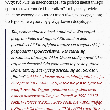
wytyczyć kurs na nadchodzące lata pośród nieustannego
sporu o suwerenność i federalizm? To było zbyt wiele jak
na jedne wybory, ale Viktor Orbán również przyczynił się
do tego, że te wybory były wyjątkowe i decydujące.
Tak, wspomniałem o braku niuansów. Kto czytał
program Petera Magyara? Kto słuchał jego
przemówień? Kto zgłębiał analizę cech węgierskiej
gospodarki i społeczeństwa? Kto starał się
zrozumieć, dlaczego
Viktor Orbán
podejmował takie
czy inne decyzje? Gdy zadawano te proste pytania,
komentatorzy zazwyczaj uciekali się do „Sorosa” i
„Putina”.
Taki jest właśnie poziom debaty publicznej w
Europie w 2026 roku. Oczywiście nie jest to zjawisko
wyjątkowe dla Węgier: podobne sceny zbiorowej
histerii obserwowaliśmy we Francji w 2002 i 2017
roku, w Polsce w 2023 i 2025 roku, nie wspominając
o Stanach Zjednoczonych w 2016 i 2024 roku. To z