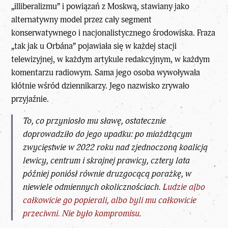
„illiberalizmu” i powiązań z Moskwą, stawiany jako
alternatywny model przez cały segment
konserwatywnego i nacjonalistycznego środowiska. Fraza
„tak jak u Orbána”
pojawiała się w każdej stacji
telewizyjnej, w każdym artykule redakcyjnym, w każdym
komentarzu radiowym. Sama jego osoba wywoływała
kłótnie wśród dziennikarzy. Jego nazwisko zrywało
przyjaźnie.
To, co przyniosło mu sławę, ostatecznie
doprowadziło do jego upadku: po miażdżącym
zwycięstwie w 2022 roku nad zjednoczoną koalicją
lewicy, centrum i skrajnej prawicy, cztery lata
później poniósł równie druzgocącą porażkę, w
niewiele odmiennych okolicznościach.
Ludzie albo
całkowicie go popierali, albo byli mu całkowicie
przeciwni. Nie było kompromisu.