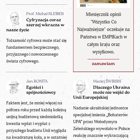
Miesięcznik opinii
Prof. Michał KLEIBER
Cyfryzacja coraz
"Wszystko Co
szerzej wkracza w
Najważniejsze" oczekuje na
nasze życie
Państwa w EMPIKach w
Tożsamość cyfrowa może stać się
całym kraju oraz
fundamentem bezpiecznego,
wysyłkowo.
przyjaznego i nowoczesnego
świata cyfrowego.
zamawiam
Jan ROKITA
Maciej ŚWIRSKI
Egoiści i
Dlaczego Ukraina
spójnościowcy
może nie wejść do
Unii Europejskiej
Faktem jest, że mniej więcej na
Nadanie ukraińskiej jednostce
półtora roku przed każdą kolejną
specjalnej imienia „Bohaterów
unijną budżetową siedmiolatką
UPA” przez Wołodymyra
kwestia wpłat i wypłat z
Zełeńskiego wywołało w Polsce
przyszłego budżetu Unii wygląda
reakcję znacznie wykraczającą
na kwadraturę koła, a w ostatniej