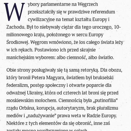
W
ybory parlamentarne na Węgrzech
przekształciły się w prawdziwe referendum
cywilizacyjne na temat kształtu Europy i
Zachodu. Był to niebywały ciężar dla tego uroczego, 10-
milionowego kraju, położonego w sercu Europy
Środkowej. Węgrom wmówiono, że los całego świata leży
w ich rękach. Postawiono ich przed skrajnie
manichejskim wyborem: albo ciemność, albo światło.
Obie strony posługiwały się tą samą retoryką. Dla obozu,
który bronił Petera Magyara, światłem był brukselski
federalizm, postęp społeczny i otwarte poparcie dla
odważnej Ukrainy, która od czterech lat broni się przed
moskiewskim molochem. Ciemnością była
„putinofilia”
rządu Orbána
, korupcja, autorytaryzm, brak pluralizmu
mediów i „nadużywanie” prawa weta w Radzie Europy.
Niektóre z tych elementów da się obronić, inne zaś
zostały mocno wyolbrzymione w celach