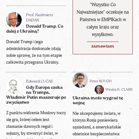
"Wszystko Co
Najważniejsze" oczekuje na
Prof. Kazimierz
Państwa w EMPIKach w
DADAK
Donald Trump. Co
całym kraju oraz
dalej z Ukrainą?
wysyłkowo.
Donald Trump i jego
zamawiam
administracja doskonale zdają
sobie sprawę, że na tym etapie
całkowita przegrana Ukrainy.
Peter ROUGH
Edward LUCAS
Gdy Europa czeka
Wesley K. CLARK
na Trumpa,
Władimir Putin maszeruje po
Ukraina może wygrać tę
zwycięstwo
wojnę
Z punktu widzenia Moskwy toczy
Nie akceptujemy świata, w
się gra, której celem jest
którym Rosja poniewiera
złamanie dawnych reguł i
sąsiadami, a amerykańskie
sojuszy, by stworzyć świat, w
obietnice bezpieczeństwa