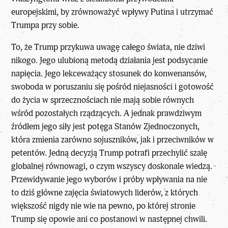
europejskimi, by zrównoważyć wpływy Putina i utrzymać
Trumpa przy sobie.
To, że Trump przykuwa uwagę całego świata, nie dziwi
nikogo. Jego ulubioną metodą działania jest podsycanie
napięcia. Jego lekceważący stosunek do konwenansów,
swoboda w poruszaniu się pośród niejasności i gotowość
do życia w sprzecznościach nie mają sobie równych
wśród pozostałych rządzących. A jednak prawdziwym
źródłem jego siły jest potęga Stanów Zjednoczonych,
która zmienia zarówno sojuszników, jak i przeciwników w
petentów.
Jedną decyzją Trump potrafi
przechylić szalę
globalnej równowagi, o czym wszyscy doskonale wiedzą.
Przewidywanie jego wyborów i próby wpływania na nie
to dziś główne zajęcia światowych liderów, z których
większość nigdy nie wie na pewno, po której stronie
Trump się opowie ani co postanowi w następnej chwili.