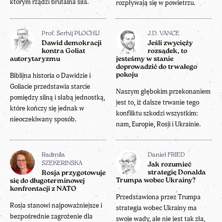
którym rządzi brutalna siła.
rozpływają się w powietrzu.
Prof. Serhij PŁOCHIJ
J.D. VANCE
Dawid demokracji
Jeśli zwycięży
kontra Goliat
rozsądek, to
autorytaryzmu
jesteśmy w stanie
doprowadzić do trwałego
Biblijna historia o Dawidzie i
pokoju
Goliacie przedstawia starcie
Naszym głębokim przekonaniem
pomiędzy silną i słabą jednostką,
jest to, iż dalsze trwanie tego
które kończy się jednak w
konfliktu szkodzi wszystkim:
nieoczekiwany sposób.
nam, Europie, Rosji i Ukrainie.
Radmiła
Daniel FRIED
SZEKERINSKA
Jak rozumieć
strategię Donalda
Rosja przygotowuje
Trumpa wobec Ukrainy?
się do długoterminowej
konfrontacji z NATO
Przedstawiona przez Trumpa
Rosja stanowi najpoważniejsze i
strategia wobec Ukrainy ma
bezpośrednie zagrożenie dla
swoje wady, ale nie jest tak zła,