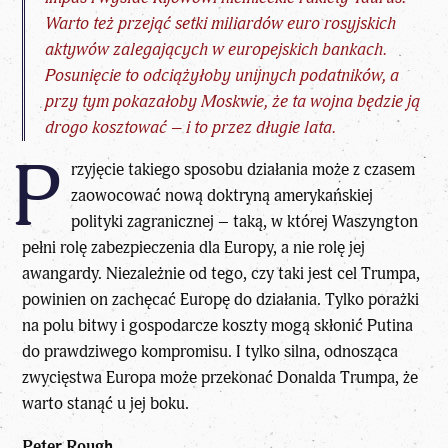
Warto też przejąć setki miliardów euro rosyjskich
aktywów zalegających w europejskich bankach.
Posunięcie to odciążyłoby unijnych podatników, a
przy tym pokazałoby Moskwie, że ta wojna będzie ją
drogo kosztować – i to przez długie lata.
P
rzyjęcie takiego sposobu działania może z czasem
zaowocować nową doktryną amerykańskiej
polityki zagranicznej – taką, w której Waszyngton
pełni rolę
zabezpieczenia dla Europy
, a nie rolę jej
awangardy. Niezależnie od tego, czy taki jest cel Trumpa,
powinien on zachęcać Europę do działania. Tylko porażki
na polu bitwy i gospodarcze koszty mogą skłonić Putina
do prawdziwego kompromisu. I
tylko silna, odnosząca
zwycięstwa Europa może przekonać Donalda Trumpa
, że
warto stanąć u jej boku.
Peter Rough