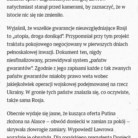
natychmiast stanął przed kamerami, by zaznaczyć, że w
istocie nic się nie zmieniło.
Wyjaśnił, że wszelkie gwarancje nieuwzględniające Rosji
to „utopia, droga donikąd”. Przypomniał przy tym projekt
traktatu pokojowego negocjowany w pierwszych dniach
pełnoskalowej inwazji. Dokument ten, nigdy
niesfinalizowany, przewidywał system „państw
gwarantów”. Zgodnie z jego zapisami każde z tak zwanych
państw gwarantów miałoby prawo weta wobec
jakiejkolwiek operacji wojskowej podejmowanej
na rzecz
Ukrainy
. W gronie tych państw znalazła się, co oczywiste,
także sama Rosja.
Obecnie wydaje się jasne, że kusząca oferta Putina
złożona na Alasce – obwód doniecki w zamian za pokój –
skrywała złowrogie zamiary. Wypowiedź Ławrowa
wyraźnie je obnażyła. Dla rosyjskiego prezydenta Donieck