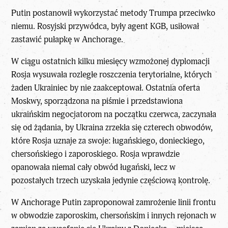
Putin postanowił wykorzystać metody Trumpa przeciwko
niemu. Rosyjski przywódca, były agent KGB, usiłował
zastawić pułapkę w Anchorage.
W ciągu ostatnich kilku miesięcy wzmożonej dyplomacji
Rosja wysuwała rozległe roszczenia terytorialne, których
żaden
Ukrainiec
by nie zaakceptował. Ostatnia oferta
Moskwy, sporządzona na piśmie i przedstawiona
ukraińskim negocjatorom na początku czerwca, zaczynała
się od żądania, by Ukraina zrzekła się czterech obwodów,
które Rosja uznaje za swoje: ługańskiego, donieckiego,
chersońskiego i zaporoskiego. Rosja wprawdzie
opanowała niemal cały obwód ługański, lecz w
pozostałych trzech uzyskała jedynie częściową kontrolę.
W Anchorage Putin zaproponował zamrożenie linii frontu
w obwodzie zaporoskim, chersońskim i innych rejonach w