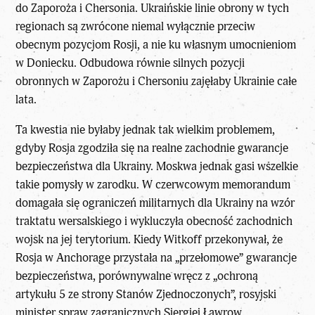
do Zaporoża i Chersonia. Ukraińskie linie obrony w tych
regionach są zwrócone niemal wyłącznie przeciw
obecnym pozycjom Rosji, a nie ku własnym umocnieniom
w Doniecku. Odbudowa równie silnych pozycji
obronnych w Zaporożu i Chersoniu zajęłaby Ukrainie całe
lata.
Ta kwestia nie byłaby jednak tak wielkim problemem,
gdyby Rosja zgodziła się na realne zachodnie gwarancje
bezpieczeństwa dla Ukrainy. Moskwa jednak gasi wszelkie
takie pomysły w zarodku. W czerwcowym memorandum
domagała się ograniczeń militarnych dla Ukrainy na wzór
traktatu wersalskiego i wykluczyła obecność zachodnich
wojsk na jej terytorium. Kiedy Witkoff przekonywał, że
Rosja w Anchorage przystała na „przełomowe” gwarancje
bezpieczeństwa, porównywalne wręcz z „ochroną
artykułu 5 ze strony Stanów Zjednoczonych”, rosyjski
minister spraw zagranicznych Siergiej Ławrow