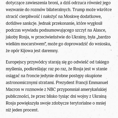
dotyczące zawieszenia broni, a dziś odrzuca również jego
wezwanie do rozmów bilateralnych.
Trump
może wkrótce
stracić cierpliwość i nałożyć na Moskwę dodatkowe,
dotkliwe sankcje. Jednak przekonanie, które wygłosił
podczas wywiadu podsumowującego szczyt na Alasce,
jakoby Rosja, w przeciwieństwie do Ukrainy, była „bardzo
wielkim mocarstwem”, może go doprowadzić do wniosku,
że opór Kijowa jest daremny.
Europejscy przywódcy starają się go odwieść od takiego
myślenia, podkreślając raz po raz, że Rosja jest w stanie
osiągać na froncie jedynie drobne postępy okupione
astronomicznymi stratami. Prezydent Francji Emmanuel
Macron w rozmowie z NBC przypomniał amerykańskiej
publiczności, że przez blisko tysiąc dni wojny z Ukrainą
Rosja powiększyła swoje zdobycze terytorialne o mniej
niż jeden procent.