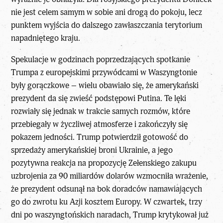
nie jest celem samym w sobie ani drogą do pokoju, lecz
punktem wyjścia do dalszego zawłaszczania terytorium
napadniętego kraju.
Spekulacje w godzinach poprzedzających spotkanie
Trumpa z europejskimi przywódcami w Waszyngtonie
były gorączkowe – wielu obawiało się, że amerykański
prezydent da się zwieść podstępowi Putina. Te lęki
rozwiały się jednak w trakcie samych rozmów, które
przebiegały w życzliwej atmosferze i zakończyły się
pokazem jedności.
Trump
potwierdził gotowość do
sprzedaży amerykańskiej broni Ukrainie, a jego
pozytywna reakcja na propozycję Zełenskiego zakupu
uzbrojenia za 90 miliardów dolarów wzmocniła wrażenie,
że prezydent odsunął na bok doradców namawiających
go do zwrotu ku Azji kosztem Europy. W czwartek, trzy
dni po waszyngtońskich naradach, Trump krytykował już