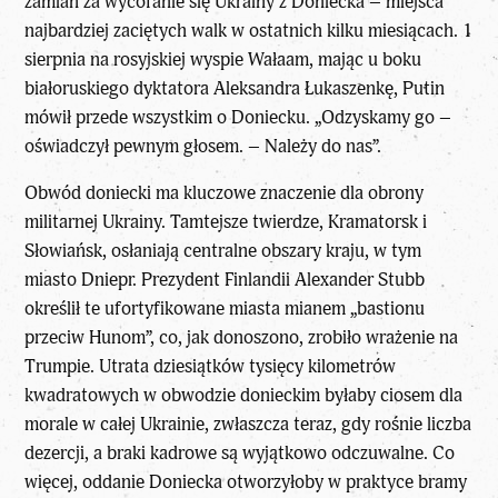
zamian za wycofanie się Ukrainy z Doniecka – miejsca
najbardziej zaciętych walk w ostatnich kilku miesiącach. 1
sierpnia na rosyjskiej wyspie Wałaam, mając u boku
białoruskiego dyktatora Aleksandra Łukaszenkę, Putin
mówił przede wszystkim o Doniecku. „Odzyskamy go –
oświadczył pewnym głosem. – Należy do nas”.
Obwód doniecki ma kluczowe znaczenie dla obrony
militarnej Ukrainy. Tamtejsze twierdze, Kramatorsk i
Słowiańsk, osłaniają centralne obszary kraju, w tym
miasto Dniepr. Prezydent Finlandii Alexander Stubb
określił te ufortyfikowane miasta mianem „bastionu
przeciw Hunom”, co, jak donoszono, zrobiło wrażenie na
Trumpie
. Utrata dziesiątków tysięcy kilometrów
kwadratowych w obwodzie donieckim byłaby ciosem dla
morale w całej Ukrainie, zwłaszcza teraz, gdy rośnie liczba
dezercji, a braki kadrowe są wyjątkowo odczuwalne. Co
więcej, oddanie Doniecka otworzyłoby w praktyce bramy