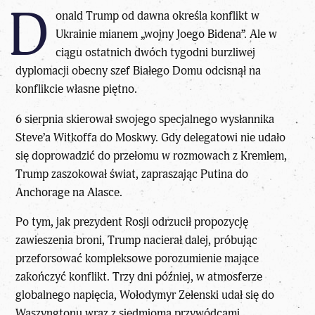
D
onald Trump
od dawna określa konflikt w
Ukrainie mianem „wojny Joego Bidena”. Ale w
ciągu ostatnich dwóch tygodni burzliwej
dyplomacji obecny szef Białego Domu odcisnął na
konflikcie własne piętno.
6 sierpnia skierował swojego specjalnego wysłannika
Steve’a Witkoffa do Moskwy. Gdy delegatowi nie udało
się doprowadzić do przełomu w rozmowach z Kremlem,
Trump zaszokował świat, zapraszając Putina do
Anchorage na Alasce.
Po tym, jak
prezydent Rosji
odrzucił propozycję
zawieszenia broni, Trump nacierał dalej, próbując
przeforsować kompleksowe porozumienie mające
zakończyć konflikt. Trzy dni później, w atmosferze
globalnego napięcia, Wołodymyr Zełenski udał się do
Waszyngtonu wraz z siedmioma przywódcami