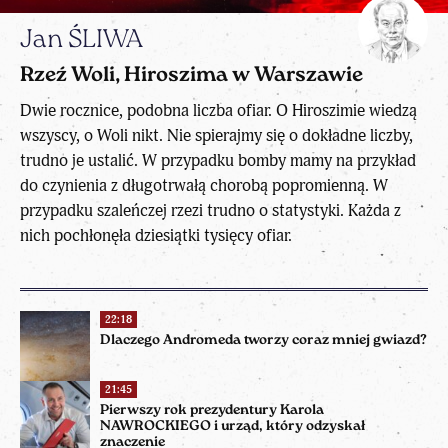
Jan ŚLIWA
Rzeź Woli, Hiroszima w Warszawie
Dwie rocznice, podobna liczba ofiar. O Hiroszimie wiedzą
wszyscy, o Woli nikt. Nie spierajmy się o dokładne liczby,
trudno je ustalić. W przypadku bomby mamy na przykład
do czynienia z długotrwałą chorobą popromienną. W
przypadku szaleńczej rzezi trudno o statystyki. Każda z
nich pochłonęła dziesiątki tysięcy ofiar.
22:18
Dlaczego Andromeda tworzy coraz mniej gwiazd?
21:45
Pierwszy rok prezydentury Karola
NAWROCKIEGO i urząd, który odzyskał
znaczenie