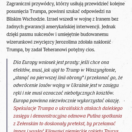
Zagraniczni przywódcy, którzy usiłują przewidzieć kolejne
posunięcia Trumpa
, powinni szukać odpowiedzi na
Bliskim Wschodzie. Izrael wszedł w wojnę z Iranem bez
żadnych gwarancji amerykańskiej interwencji. Jednak
dzięki pasmu sukcesów i umiejętnie budowanemu
wizerunkowi zwycięzcy Jerozolima zdołała nakłonić
Trumpa, by zadał Teheranowi potężny cios.
Dla Europy wniosek jest prosty: jeśli chce ona
efektów, musi, jak ujął to Trump w Waszyngtonie,
„stanąć na pierwszej linii obrony” i przekonać go, że
odwrócenie losów wojny w Ukrainie jest w zasięgu
ręki i nie musi oznaczać niebotycznych kosztów.
Europa powinna niezwłocznie wykorzystać okazję.
Spekulacje Trumpa o ukraińskich atakach dalekiego
zasięgu i demonstracyjna odmowa Putina spotkania
z Zełenskim to doskonały pretekst, by przełamać
impas i wysłać Kijowowi niemieckie rakiety Taurus.