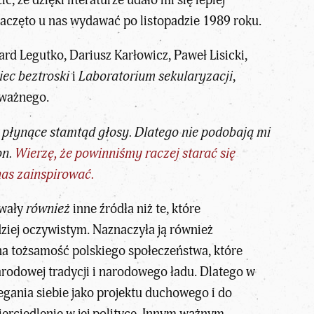
 że dzięki literaturze udało mi się lepiej
zaczęto u nas wydawać po listopadzie 1989 roku.
rd Legutko, Dariusz Karłowicz, Paweł Lisicki,
iec beztroski
i
Laboratorium sekularyzacji
,
 ważnego.
 płynące stamtąd głosy. Dlatego nie podobają mi
on.
Wierzę, że powinniśmy raczej starać się
nas zainspirować.
owały
również
inne źródła niż te, które
dziej oczywistym. Naznaczyła ją również
na tożsamość polskiego społeczeństwa, które
arodowej tradycji i narodowego ładu. Dlatego w
gania siebie jako projektu duchowego i do
erciedlenie w jej polityce. Innym ważnym