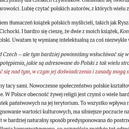
czyliśmy dla czeskich czytelników. Ośmielam się twierdzić,
rowości. Lubię czytać polskich autorów, z których wielu 
 tłumaczeń książek polskich myślicieli, takich jak Rysza
chocki. I bardzo się cieszę, że dwie z moich książek,
Kon
polski. Uważam tę wymianę intelektualną za coś niezwykle
od
Czech
– ale tym bardziej powinniśmy wsłuchiwać się w
 potępienia, jakie są adresowane do Polski z tak wielu str
ć się nad tym, w czym jej doświadczenia i zasady mogą 
eśmy tacy sami. Nowoczesne społeczeństwo polskie kształt
e. W Polsce obecność żywej religii jest czymś o wiele bar
stek państwowych na jej terytorium. To wszystko wpływa 
ęgnowanie wartości kulturowych, ma silniejsze poczucie n
t w bardziej naturalny sposób predysponowana do postrze
ślenia konserwatywnego, co oczywiście znajduje też odzwi