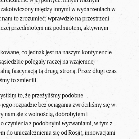
i, zakotwiczony między innymi w wydarzeniach w
t nam to zrozumieć; wprawdzie na przestrzeni
o raczej przedmiotem niż podmiotem, aktywnym
ikowane, co jednak jest na naszym kontynencie
sąsiedzkie polegały raczej na wzajemnej
ną fascynacją tą drugą stroną. Przez długi czas
śmy to zmienili.
szystkim to, że przeżyliśmy podobne
jego rozpadzie bez ociągania zwróciliśmy się w
ły nam się z wolnością, dobrobytem i
o czynienia z podobnymi wyzwaniami, w tym z
m do uniezależnienia się od Rosji), innowacjami