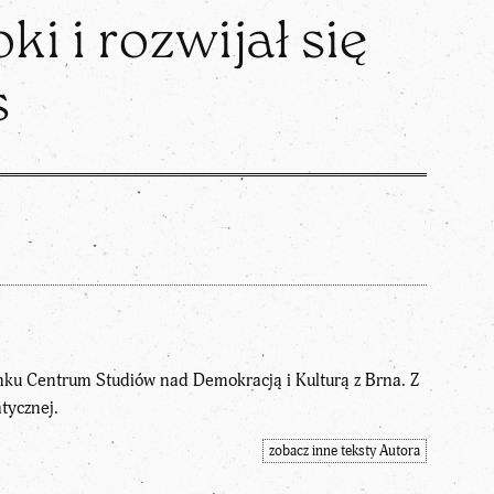
ki i rozwijał się
s
anku Centrum Studiów nad Demokracją i Kulturą z Brna. Z
tycznej.
zobacz inne teksty Autora