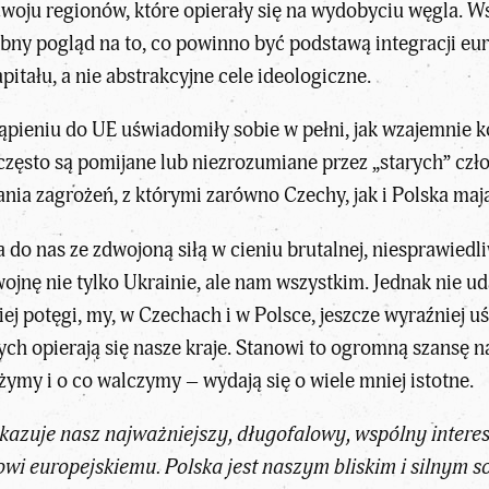
woju regionów, które opierały się na wydobyciu węgla. 
y pogląd na to, co powinno być podstawą integracji euro
pitału, a nie abstrakcyjne cele ideologiczne.
ąpieniu do UE uświadomiły sobie w pełni, jak wzajemnie 
często są pomijane lub niezrozumiane przez „starych” cz
nia zagrożeń, z którymi zarówno Czechy, jak i Polska maj
 do nas ze zdwojoną siłą w cieniu brutalnej, niesprawiedl
jnę nie tylko Ukrainie, ale nam wszystkim. Jednak nie udał
j potęgi, my, w Czechach i w Polsce, jeszcze wyraźniej u
ych opierają się nasze kraje. Stanowi to ogromną szansę na
ymy i o co walczymy – wydają się o wiele mniej istotne.
kazuje nasz najważniejszy, długofalowy, wspólny intere
i europejskiemu. Polska jest naszym bliskim i silnym so