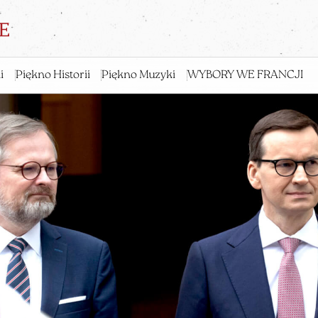
i
Piękno Historii
Piękno Muzyki
WYBORY WE FRANCJI