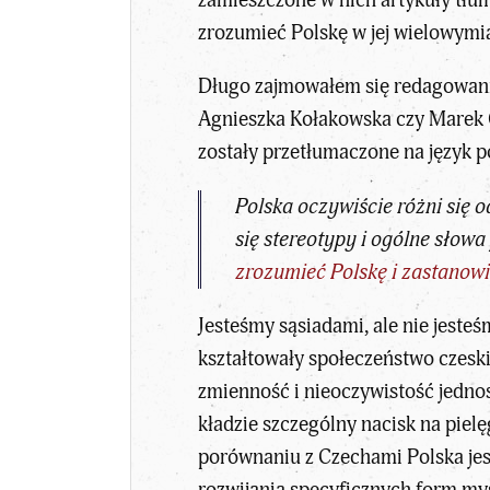
zamieszczone w nich artykuły tłuma
zrozumieć Polskę w jej wielowymia
Długo zajmowałem się redagowaniem
Agnieszka Kołakowska czy Marek Ci
zostały przetłumaczone na język 
Polska oczywiście różni się 
się stereotypy i ogólne słowa
zrozumieć Polskę i zastanowi
Jesteśmy sąsiadami, ale nie jest
kształtowały społeczeństwo czeski
zmienność i nieoczywistość jedno
kładzie szczególny nacisk na piel
porównaniu z Czechami Polska jes
rozwijania specyficznych form my