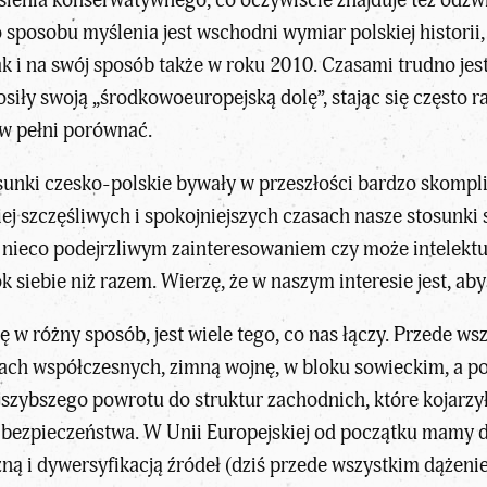
 sposobu myślenia jest wschodni wymiar polskiej histori
k i na swój sposób także w roku 2010. Czasami trudno jes
osiły swoją „środkowoeuropejską dolę”, stając się częst
o w pełni porównać.
sunki czesko-polskie bywały w przeszłości bardzo skompl
ej szczęśliwych i spokojniejszych czasach nasze stosunki 
ieco podejrzliwym zainteresowaniem czy może intelektual
k siebie niż razem. Wierzę, że w naszym interesie jest, aby
ię w różny sposób, jest wiele tego, co nas łączy. Przede w
ach współczesnych, zimną wojnę, w bloku sowieckim, a po 
szybszego powrotu do struktur zachodnich, które kojarzy
ezpieczeństwa. W Unii Europejskiej od początku mamy d
ną i dywersyfikacją źródeł (dziś przede wszystkim dążenie