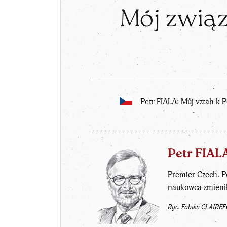
Mój związe
Petr FIALA: Můj vztah k P
Petr FIAL
Premier Czech. P
naukowca zmienił
Ryc. Fabien CLAIRE