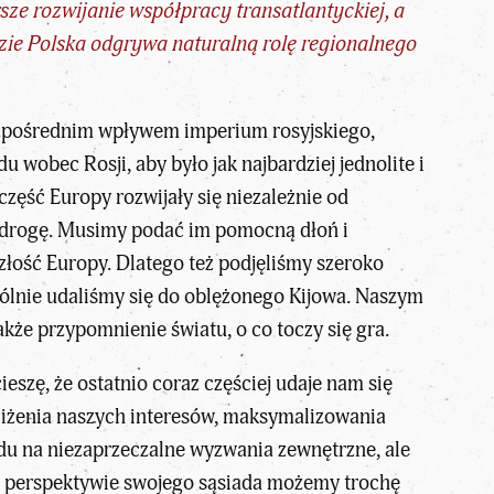
ze rozwijanie współpracy transatlantyckiej, a
ie Polska odgrywa naturalną rolę regionalnego
bezpośrednim wpływem imperium rosyjskiego,
obec Rosji, aby było jak najbardziej jednolite i
zęść Europy rozwijały się niezależnie od
 drogę. Musimy podać im pomocną dłoń i
złość Europy. Dlatego też podjęliśmy szeroko
ólnie udaliśmy się do oblężonego Kijowa. Naszym
akże przypomnienie światu, o co toczy się gra.
cieszę, że ostatnio coraz częściej udaje nam się
liżenia naszych interesów, maksymalizowania
ędu na niezaprzeczalne wyzwania zewnętrzne, ale
ęki perspektywie swojego sąsiada możemy trochę