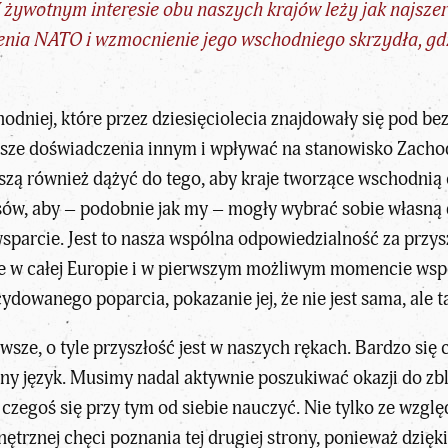
żywotnym interesie obu naszych krajów leży jak najszers
nia NATO i wzmocnienie jego wschodniego skrzydła, gdz
hodniej, które przez dziesięciolecia znajdowały się pod 
ze doświadczenia innym i wpływać na stanowisko Zachodu w
ą również dążyć do tego, aby kraje tworzące wschodnią c
sów, aby – podobnie jak my – mogły wybrać sobie własną
parcie. Jest to nasza wspólna odpowiedzialność za przys
e w całej Europie i w pierwszym możliwym momencie wsp
dowanego poparcia, pokazanie jej, że nie jest sama, ale t
awsze, o tyle przyszłość jest w naszych rękach. Bardzo się 
y język. Musimy nadal aktywnie poszukiwać okazji do zb
czegoś się przy tym od siebie nauczyć. Nie tylko ze wzgl
ętrznej chęci poznania tej drugiej strony, ponieważ dzi