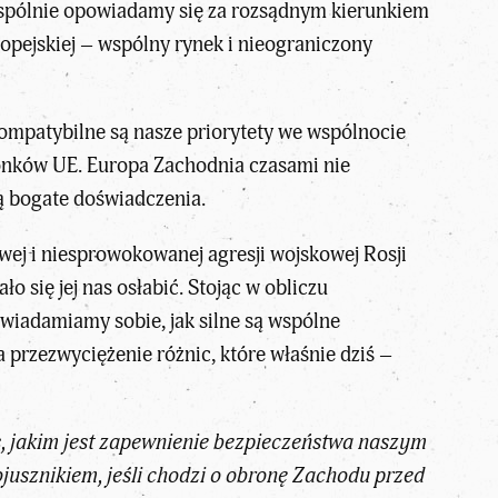
Wspólnie opowiadamy się za rozsądnym kierunkiem
pejskiej – wspólny rynek i nieograniczony
kompatybilne są nasze priorytety we wspólnocie
łonków UE. Europa Zachodnia czasami nie
ą bogate doświadczenia.
iwej i niesprowokowanej agresji wojskowej Rosji
o się jej nas osłabić. Stojąc w obliczu
świadamiamy sobie, jak silne są wspólne
 przezwyciężenie różnic, które właśnie dziś –
s, jakim jest zapewnienie bezpieczeństwa naszym
jusznikiem, jeśli chodzi o obronę Zachodu przed