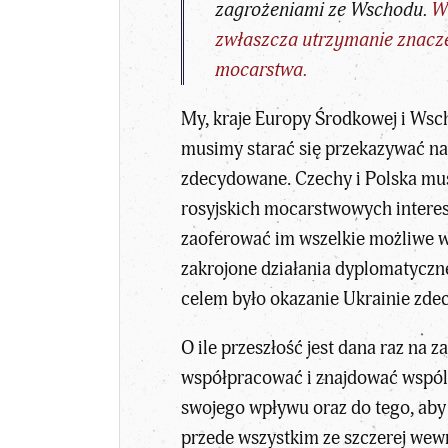
zagrożeniami ze Wschodu.
W 
zwłaszcza utrzymanie znacze
mocarstwa.
My, kraje Europy Środkowej i Wsc
musimy starać się przekazywać nas
zdecydowane. Czechy i Polska musz
rosyjskich mocarstwowych intere
zaoferować im wszelkie możliwe ws
zakrojone działania dyplomatyczn
celem było okazanie Ukrainie zdecy
O ile przeszłość jest dana raz na z
współpracować i znajdować wspóln
swojego wpływu oraz do tego, aby 
przede wszystkim ze szczerej wewn