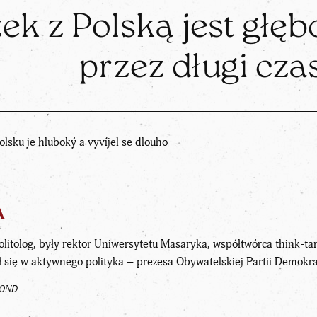
k z Polską jest głębo
przez długi cza
olsku je hluboký a vyvíjel se dlouho
A
olitolog, były rektor Uniwersytetu Masaryka, współtwórca think-t
 się w aktywnego polityka – prezesa Obywatelskiej Partii Demokra
FOND