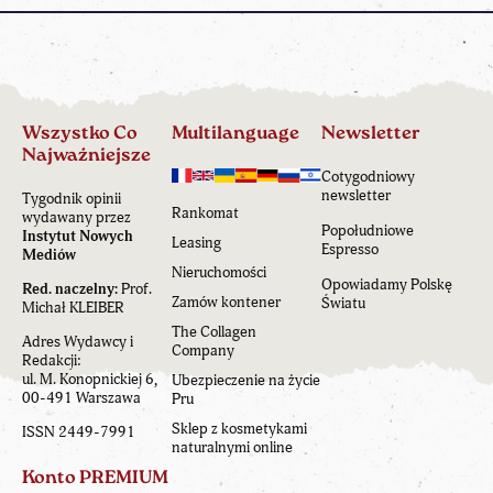
Wszystko Co
Multilanguage
Newsletter
Najważniejsze
Cotygodniowy
newsletter
Tygodnik opinii
Rankomat
wydawany przez
Popołudniowe
Instytut Nowych
Leasing
Espresso
Mediów
Nieruchomości
Opowiadamy Polskę
Red. naczelny:
Prof.
Zamów kontener
Światu
Michał KLEIBER
The Collagen
Adres Wydawcy i
Company
Redakcji:
ul. M. Konopnickiej 6,
Ubezpieczenie na życie
00-491 Warszawa
Pru
Sklep z kosmetykami
ISSN 2449-7991
naturalnymi online
Konto PREMIUM