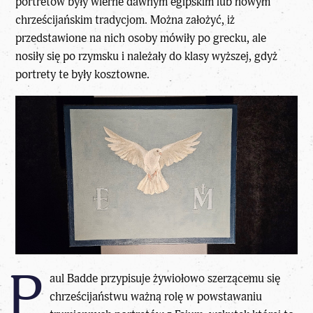
portretów były wierne dawnym egipskim lub nowym
chrześcijańskim tradycjom. Można założyć, iż
przedstawione na nich osoby mówiły po grecku, ale
nosiły się po rzymsku i należały do klasy wyższej, gdyż
portrety te były kosztowne.
P
aul Badde przypisuje żywiołowo szerzącemu się
chrześcijaństwu ważną rolę w powstawaniu