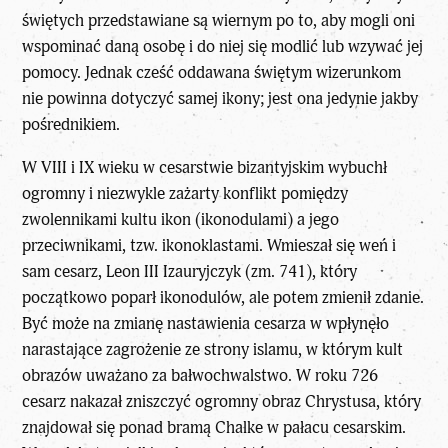
świętych przedstawiane są wiernym po to, aby mogli oni
wspominać daną osobę i do niej się modlić lub wzywać jej
pomocy. Jednak cześć oddawana świętym wizerunkom
nie powinna dotyczyć samej ikony; jest ona jedynie jakby
pośrednikiem.
W VIII i IX wieku w cesarstwie bizantyjskim wybuchł
ogromny i niezwykle zażarty konflikt pomiędzy
zwolennikami kultu ikon (ikonodulami) a jego
przeciwnikami, tzw. ikonoklastami. Wmieszał się weń i
sam cesarz, Leon III Izauryjczyk (zm. 741), który
początkowo poparł ikonodulów, ale potem zmienił zdanie.
Być może na zmianę nastawienia cesarza w wpłynęło
narastające zagrożenie ze strony islamu, w którym kult
obrazów uważano za bałwochwalstwo. W roku 726
cesarz nakazał zniszczyć ogromny obraz Chrystusa, który
znajdował się ponad bramą Chalke w pałacu cesarskim.