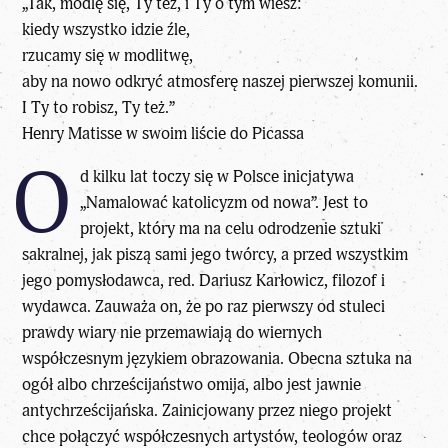
„Tak, modlę się, Ty też, i Ty o tym wiesz:
kiedy wszystko idzie źle,
rzucamy się w modlitwę,
aby na nowo odkryć atmosferę naszej pierwszej komunii.
I Ty to robisz, Ty też.”
Henry Matisse w swoim liście do Picassa
O
d kilku lat toczy się w Polsce inicjatywa
„Namalować katolicyzm od nowa”. Jest to
projekt, który ma na celu odrodzenie sztuki
sakralnej, jak piszą sami jego twórcy, a przed wszystkim
jego pomysłodawca, red. Dariusz Karłowicz, filozof i
wydawca. Zauważa on, że po raz pierwszy od stuleci
prawdy wiary nie przemawiają do wiernych
współczesnym językiem obrazowania. Obecna sztuka na
ogół albo chrześcijaństwo omija, albo jest jawnie
antychrześcijańska. Zainicjowany przez niego projekt
chce połączyć współczesnych artystów, teologów oraz