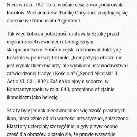
Nicei w roku 787. To ta właśnie cesarzowa podarowała
Karolowi Wielkiemu Św. Tunikę Chrystusa znajdującą się
obecnie we francuskim Argenteuil.
Tak więc kobieca pobożność uratowała Sztukę przed
męskim zacietrzewieniem i teologicznym
skrupulanctwem. Sobór nicejski zdefiniował doktrynę
Kościoła w poniższej formule: „Kompozycja obrazu nie
jest wynalazkiem malarzy, ale wynikiem ustawodawstwa i
zatwierdzonej tradycji Kościoła” („Synod Nicejski” II,
Actio VI, 331, 832). Zaś na kolejnym soborze, w
Konstantynopolu w roku 843, potępiono oficjalnie
ikonoklazm jako herezję.
Straty były jednak nieodwracalne: większość prastarych
ikon, niezależnie od ich wartości artystycznej, zniszczono.
Klasztory ucierpiały szczególnie; a gdy przywrócono
cześć dla obrazów, okazało się, że prawie wszystkie