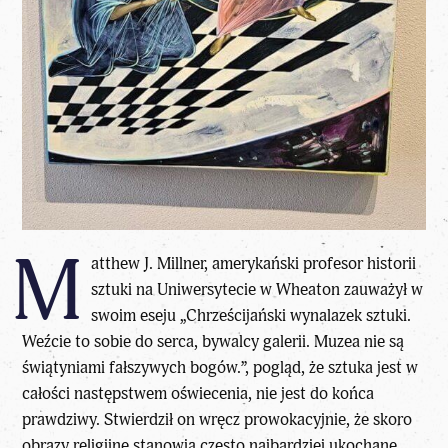
M
atthew J. Millner, amerykański profesor historii
sztuki na Uniwersytecie w Wheaton zauważył w
swoim eseju „Chrześcijański wynalazek sztuki.
Weźcie to sobie do serca, bywalcy galerii. Muzea nie są
świątyniami fałszywych bogów.”, pogląd, że
sztuka jest w
całości następstwem oświecenia
, nie jest do końca
prawdziwy. Stwierdził on wręcz prowokacyjnie, że skoro
obrazy religijne stanowią często najbardziej ukochane