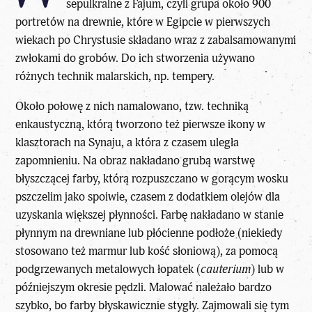
sepulkralne z Fajum, czyli grupa około 900
portretów na drewnie, które w Egipcie w pierwszych
wiekach po Chrystusie składano wraz z zabalsamowanymi
zwłokami do grobów. Do ich stworzenia używano
różnych technik malarskich, np. tempery.
Około połowę z nich namalowano, tzw. techniką
enkaustyczną, którą tworzono też pierwsze ikony w
klasztorach na Synaju, a która z czasem uległa
zapomnieniu. Na obraz nakładano grubą warstwę
błyszczącej farby, którą rozpuszczano w gorącym wosku
pszczelim jako spoiwie, czasem z dodatkiem olejów dla
uzyskania większej płynności. Farbę nakładano w stanie
płynnym na drewniane lub płócienne podłoże (niekiedy
stosowano też marmur lub kość słoniową), za pomocą
podgrzewanych metalowych łopatek (
cauterium
) lub w
późniejszym okresie pędzli. Malować należało bardzo
szybko, bo farby błyskawicznie stygły. Zajmowali się tym