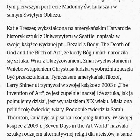
tym pierwszym portrecie Madonny św. Łukasza i w
samym Świętym Obliczu.
Katie Kresser, wykształcona na amerykańskim Harvardzie
historyk sztuki z Uniwersytetu w Seattle, napisała w
swojej książce wydanej pt. „Bezalel’s Body: The Death of
God and the Birth of Art”, że kiedy Bóg umarł, narodziła
się sztuka. Wraz z Ukrzyżowaniem, Zmartwychwstaniem i
Wniebowstąpieniem Chrystusa ludzka wyobraźnia zaczęła
być przekształcana. Tymczasem amerykański filozof,
Larry Shiner utrzymywał w swojej książce z 2003 r. „The
Invention of Art”, że ​​jest zupełnie inaczej i że sztuka, jak ją
pojmujemy dzisiaj, jest wynalazkiem XIX wieku. Miała ona
pełnić rolę świeckiej wiary. Podobnie twierdziła Sarah
Thornton, kanadyjska pisarka i socjolog kultury. W swojej
książce z 2009 r. „Seven Days in the Art World” nazwała
sztukę rodzajem alternatywnej religii dla ateistów, a same