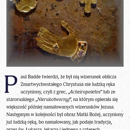
P
aul Badde twierdzi, że był nią wizerunek oblicza
Zmartwychwstałego Chrystusa nie ludzką ręka
uczyniony, czyli z grec, „
Acheiropoietos
” lub ze
staroruskiego „
Nierukotwornyj
”, na którym opierała się
większość później namalowanych
wizerunków Jezusa
.
Następnym w kolejności był obraz Matki Bożej, uczyniony
już ludzką ręką, bo namalowany, jak podaje tradycja,
przez św. Łukasza, lekarza i jednego z czterech