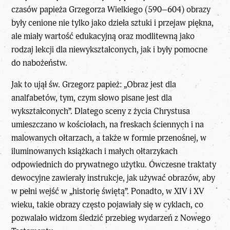
czasów papieża Grzegorza Wielkiego (590–604) obrazy
były cenione nie tylko jako dzieła sztuki i przejaw piękna,
ale miały wartość edukacyjną oraz modlitewną jako
rodzaj lekcji dla niewykształconych, jak i były pomocne
do nabożeństw.
Jak to ujął św. Grzegorz papież: „Obraz jest dla
analfabetów, tym, czym słowo pisane jest dla
wykształconych”. Dlatego
sceny z życia Chrystusa
umieszczano w kościołach, na freskach ściennych i na
malowanych ołtarzach, a także w formie przenośnej, w
iluminowanych książkach i małych ołtarzykach
odpowiednich do prywatnego użytku. Ówczesne traktaty
dewocyjne zawierały instrukcje, jak używać obrazów, aby
w pełni wejść w „historię świętą”. Ponadto, w XIV i XV
wieku, takie obrazy często pojawiały się w cyklach, co
pozwalało widzom śledzić przebieg wydarzeń z Nowego