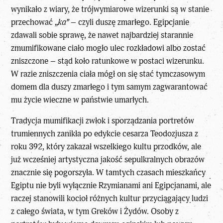
wynikało z wiary, że trójwymiarowe wizerunki są w stanie
przechować „
ka”
– czyli duszę zmarłego. Egipcjanie
zdawali sobie sprawę, że nawet najbardziej starannie
zmumifikowane ciało mogło ulec rozkładowi albo zostać
zniszczone – stąd koło ratunkowe w postaci wizerunku.
W razie zniszczenia ciała mógł on się stać tymczasowym
domem dla duszy zmarłego i tym samym zagwarantować
mu życie wieczne w państwie umarłych.
Tradycja mumifikacji zwłok i
sporządzania portretów
trumiennych
zanikła po edykcie cesarza Teodozjusza z
roku 392, który zakazał wszelkiego kultu przodków, ale
już wcześniej artystyczna jakość sepulkralnych obrazów
znacznie się pogorszyła. W tamtych czasach mieszkańcy
Egiptu nie byli wyłącznie Rzymianami ani Egipcjanami, ale
raczej stanowili kocioł różnych kultur przyciągający ludzi
z całego świata, w tym Greków i Żydów. Osoby z