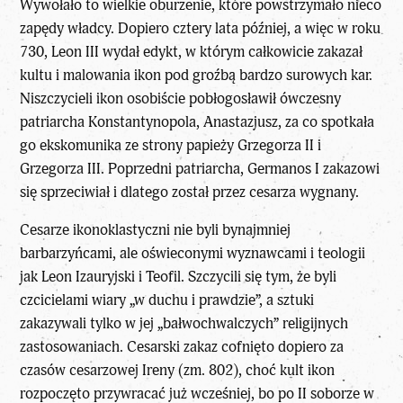
Wywołało to wielkie oburzenie, które powstrzymało nieco
zapędy władcy. Dopiero cztery lata później, a więc w roku
730, Leon III wydał edykt, w którym całkowicie zakazał
kultu i malowania ikon
pod groźbą bardzo surowych kar.
Niszczycieli ikon osobiście pobłogosławił ówczesny
patriarcha Konstantynopola, Anastazjusz, za co spotkała
go ekskomunika ze strony papieży Grzegorza II i
Grzegorza III. Poprzedni patriarcha, Germanos I zakazowi
się sprzeciwiał i dlatego został przez cesarza wygnany.
Cesarze ikonoklastyczni nie byli bynajmniej
barbarzyńcami, ale oświeconymi wyznawcami i teologii
jak Leon Izauryjski i Teofil. Szczycili się tym, że byli
czcicielami wiary „w duchu i prawdzie”, a sztuki
zakazywali tylko w jej „bałwochwalczych” religijnych
zastosowaniach. Cesarski zakaz cofnięto dopiero za
czasów cesarzowej Ireny (zm. 802), choć kult ikon
rozpoczęto przywracać już wcześniej, bo po II soborze w