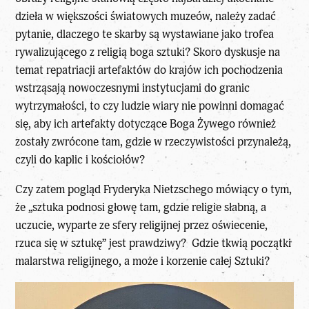
dzieła w większości światowych muzeów, należy zadać
pytanie, dlaczego te skarby są wystawiane jako trofea
rywalizującego z religią boga sztuki? Skoro dyskusje na
temat repatriacji artefaktów do krajów ich pochodzenia
wstrząsają nowoczesnymi instytucjami do granic
wytrzymałości, to czy ludzie wiary nie powinni domagać
się, aby ich artefakty dotyczące Boga Żywego również
zostały zwrócone tam, gdzie w rzeczywistości przynależą,
czyli do kaplic i kościołów?
Czy zatem pogląd Fryderyka Nietzschego mówiący o tym,
że „sztuka podnosi głowę tam, gdzie religie słabną, a
uczucie, wyparte ze sfery religijnej przez oświecenie,
rzuca się w sztukę” jest prawdziwy? Gdzie tkwią początki
malarstwa religijnego, a może i korzenie całej Sztuki?