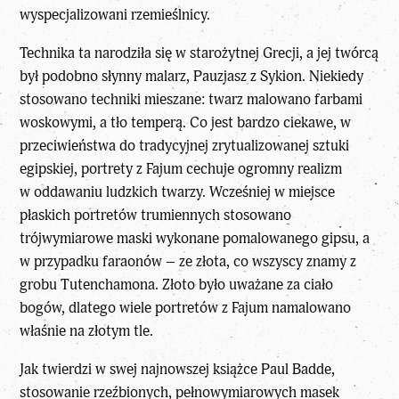
wyspecjalizowani rzemieślnicy.
Technika ta narodziła się w starożytnej Grecji, a jej twórcą
był podobno słynny malarz, Pauzjasz z Sykion. Niekiedy
stosowano techniki mieszane: twarz malowano farbami
woskowymi, a tło temperą. Co jest bardzo ciekawe, w
przeciwieństwa do tradycyjnej zrytualizowanej sztuki
egipskiej, portrety z Fajum cechuje ogromny realizm
w oddawaniu ludzkich twarzy. Wcześniej w miejsce
płaskich portretów trumiennych stosowano
trójwymiarowe maski wykonane pomalowanego gipsu, a
w przypadku faraonów – ze złota, co wszyscy znamy z
grobu Tutenchamona. Złoto było uważane za ciało
bogów, dlatego wiele portretów z Fajum namalowano
właśnie na złotym tle.
Jak twierdzi w swej najnowszej książce Paul Badde,
stosowanie rzeźbionych, pełnowymiarowych masek