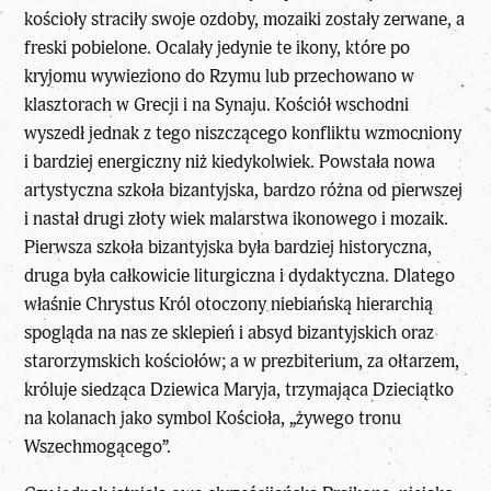
kościoły straciły swoje ozdoby, mozaiki zostały zerwane, a
freski pobielone. Ocalały jedynie te ikony, które po
kryjomu wywieziono do Rzymu lub przechowano w
klasztorach w Grecji i na Synaju. Kościół wschodni
wyszedł jednak z tego niszczącego konfliktu wzmocniony
i bardziej energiczny niż kiedykolwiek. Powstała nowa
artystyczna szkoła bizantyjska, bardzo różna od pierwszej
i nastał drugi złoty wiek malarstwa ikonowego i mozaik.
Pierwsza szkoła bizantyjska była bardziej historyczna,
druga była całkowicie liturgiczna i dydaktyczna. Dlatego
właśnie Chrystus Król otoczony niebiańską hierarchią
spogląda na nas ze sklepień i absyd bizantyjskich oraz
starorzymskich kościołów; a w prezbiterium, za ołtarzem,
króluje siedząca Dziewica Maryja, trzymająca Dzieciątko
na kolanach jako symbol Kościoła, „żywego tronu
Wszechmogącego”.