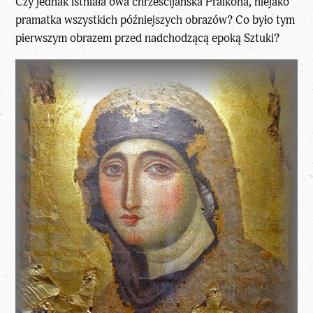
Czy jednak istniała owa chrześcijańska Praikona, niejako
pramatka wszystkich późniejszych obrazów? Co było tym
pierwszym obrazem przed nadchodzącą epoką Sztuki?