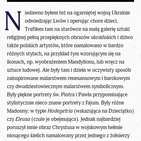
N
iedawno byłem też na ogarniętej wojną Ukrainie
odwiedzając Lwów i operując chore dzieci.
Trafiłem tam na starówce na małą galerię sztuki
religijnej pełną przepięknych obrazów ukraińskich i dziwo
także polskich artystów, które namalowano w bardzo
różnych stylach, na przykład tym wzorującym się na
ikonach, np. wyobrażeniem Mandylionu, lub wręcz na
sztuce ludowej. Ale były tam i dzieła w oczywisty sposób
zainspirowane malarstwem renesansowym i barokowym
czy dwudziestowiecznym malarstwem symbolicznym.
Były piękne portrety św. Piotra i Pawła przypominające
stylistycznie nieco znane portrety z Fajum. Były różne
Madonny: w typie
Hodegetria
(wskazująca na Dzieciątko)
czy
Eleusa
(czule je obejmująca). Jednak najbardziej
poruszył mnie obraz Chrystusa w wojskowym hełmie
niosącego kielich namalowany przez jednego z żołnierzy