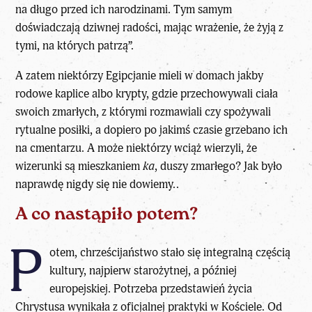
na długo przed ich narodzinami. Tym samym
doświadczają dziwnej radości, mając wrażenie, że żyją z
tymi, na których patrzą”.
A zatem niektórzy Egipcjanie mieli w domach jakby
rodowe kaplice albo krypty, gdzie przechowywali ciała
swoich zmarłych, z którymi rozmawiali czy spożywali
rytualne posiłki, a dopiero po jakimś czasie grzebano ich
na cmentarzu. A może niektórzy wciąż wierzyli, że
wizerunki są mieszkaniem
ka
, duszy zmarłego? Jak było
naprawdę nigdy się nie dowiemy..
A co nastąpiło potem?
P
otem, chrześcijaństwo stało się integralną częścią
kultury, najpierw starożytnej, a później
europejskiej. Potrzeba przedstawień życia
Chrystusa wynikała z oficjalnej praktyki w Kościele. Od