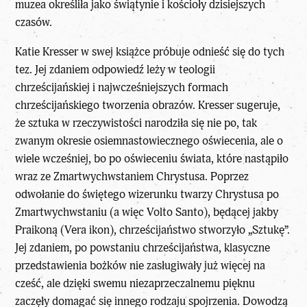
muzea określiła jako świątynie i kościoły dzisiejszych
czasów.
Katie Kresser w swej książce próbuje odnieść się do tych
tez. Jej zdaniem odpowiedź leży w teologii
chrześcijańskiej i najwcześniejszych formach
chrześcijańskiego tworzenia obrazów. Kresser sugeruje,
że sztuka w rzeczywistości narodziła się nie po, tak
zwanym okresie osiemnastowiecznego oświecenia, ale o
wiele wcześniej, bo po oświeceniu świata, które nastąpiło
wraz ze Zmartwychwstaniem Chrystusa. Poprzez
odwołanie do świętego wizerunku twarzy Chrystusa po
Zmartwychwstaniu (a więc Volto Santo), będącej jakby
Praikoną (Vera ikon),
chrześcijaństwo stworzyło „Sztukę”
.
Jej zdaniem, po powstaniu chrześcijaństwa, klasyczne
przedstawienia bożków nie zasługiwały już więcej na
cześć, ale dzięki swemu niezaprzeczalnemu pięknu
zaczęły domagać się innego rodzaju spojrzenia. Dowodzą