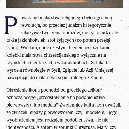
P
owstanie malarstwa religijnego było ogromną
rewolucją, bo przecież judaizm kategorycznie
zakazywał tworzenia obrazów, nie tylko ludzi, ale
także jakichkolwiek istot żyjących (co potem przejął
islam). Wielkim, choć częstym, błędem jest szukanie
kolebki malarstwa chrześcijańskiego wyłącznie na
rzymskich cmentarzach i w katakumbach. Sztuka ta
wyrosła równolegle w Syrii, Egipcie lub Azji Mniejszej
nawiązując do malarstwa sepulkralnego z Fajum.
Określenie ikona pochodzi od greckiego „eikon”
oznaczającego „przedstawienie na podobieństwo
pierwowzoru lub modelu”. Zwolennicy kultu ikon uważali,
że związek między pierwowzorem, czyli modelem, i jego
wyobrażeniem jest rodzajem podobieństwa, ale nie
identyczności. A zatem wizerunki Chrystusa, Maryi czy