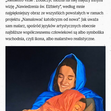
„Memento vitae”. Zobaczyć można na niej między innymi
wizję „Nawiedzenia św. Elżbiety”, według mnie
najpiękniejszy obraz ze wszystkich powstałych w ramach
projektu „Namalować katolicyzm od nowa”. Jak uważa
sam malarz, spośród języków artystycznych obecnie
najbliższe współczesnemu człowiekowi są albo symbolika
wschodnia, czyli ikona, albo malarstwo realistyczne.