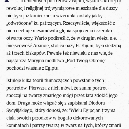
trumiennych portretów z Fajum, wskutek której to
rewolucji religijnej trójwymiarowe mieszkanie dla duszy
nie było już konieczne, a wizerunki zostały jakby
„odwrócone” ku patrzącym. Rzeczywiście, większość z
nich cechuje niesamowita głębia spojrzenia i szeroko
otwarte oczy. Warto podkreślić, że w drugim wieku n.e.
miejscowość Arsinoe, stolica oazy El-Fajum, była siedzibą
aż trzech biskupów. Pewnie też niewielu z nas wie, że
najstarsza Maryjna modlitwa „Pod Twoją Obronę”
pochodzi właśnie z Egiptu.
Istnieje kilka teorii tłumaczących
powstanie tych
portretów
. Pierwsza z nich mówi, że zanim portret
spoczął na twarzy zmarłego mógł przez lata zdobić jego
dom. Druga może wiązać się z zapiskami Diodora
Sycylijskiego, który donosi, że: “Wielu Egipcjan trzyma
ciała swoich przodków w bogato dekorowanych
komnatach i patrzy twarzą w twarz na tych, którzy zmarli