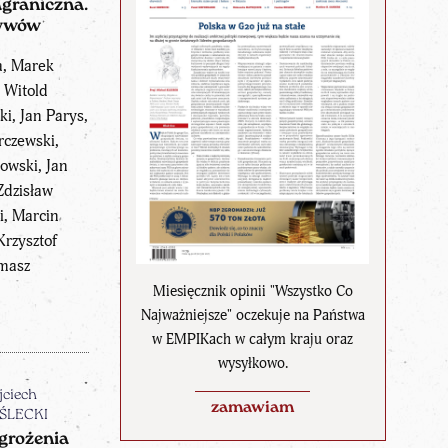
agraniczna.
ywów
a, Marek
 Witold
i, Jan Parys,
rczewski,
owski, Jan
Zdzisław
i, Marcin
Krzysztof
omasz
Miesięcznik opinii "Wszystko Co
Najważniejsze" oczekuje na Państwa
w EMPIKach w całym kraju oraz
wysyłkowo.
ciech
zamawiam
ŚLECKI
grożenia