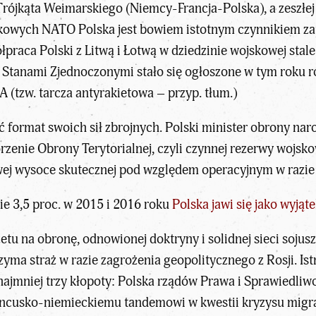
rójkąta Weimarskiego (Niemcy-Francja-Polska), a zeszłej
skowych NATO Polska jest bowiem istotnym czynnikiem za
łpraca Polski z Litwą i Łotwą w dziedzinie wojskowej sta
 Stanami Zjednoczonymi stało się ogłoszone w tym roku r
(tzw. tarcza antyrakietowa – przyp. tłum.)
ć format swoich sił zbrojnych. Polski minister obrony na
rzenie Obrony Terytorialnej, czyli czynnej rezerwy wojsko
ej wysoce skutecznej pod względem operacyjnym w razie 
e 3,5 proc. w 2015 i 2016 roku
Polska jawi się jako wyjąte
etu na obronę, odnowionej doktryny i solidnej sieci sojusz
ma straż w razie zagrożenia geopolitycznego z Rosji. Istn
 najmniej trzy kłopoty: Polska rządów Prawa i Sprawiedli
francusko-niemieckiemu tandemowi w kwestii kryzysu migra