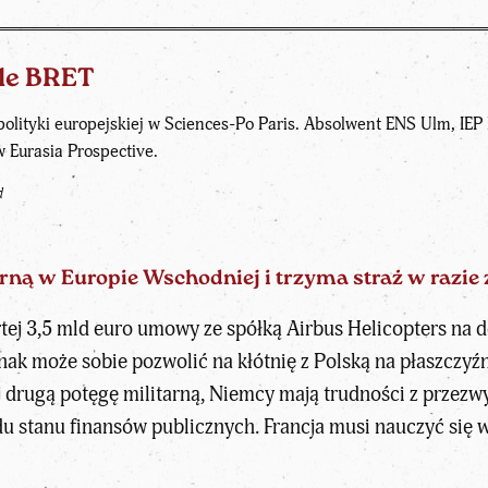
lle BRET
lityki europejskiej w Sciences-Po Paris. Absolwent ENS Ulm, IEP P
w Eurasia Prospective.
d
arną w Europie Wschodniej i trzyma straż w razie 
artej 3,5 mld euro umowy ze spółką Airbus Helicopters na
nak może sobie pozwolić na kłótnię z Polską na płaszczyź
jej drugą potęgę militarną, Niemcy mają trudności z prze
u stanu finansów publicznych. Francja musi nauczyć się ws