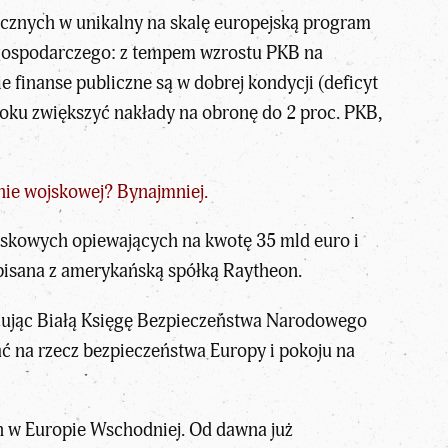
cznych w unikalny na skalę europejską program
u gospodarczego: z tempem wzrostu PKB na
ie finanse publiczne są w dobrej kondycji (deficyt
roku zwiększyć nakłady na obronę do 2 proc. PKB,
źnie wojskowej? Bynajmniej.
ojskowych opiewających na kwotę 35 mld euro i
dpisana z amerykańską spółką Raytheon.
lizując Białą Księgę Bezpieczeństwa Narodowego
ć na rzecz bezpieczeństwa Europy i pokoju na
h w Europie Wschodniej. Od dawna już