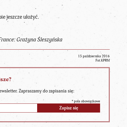
ie jeszcze ułożyć.
 France: Grażyna Śleszyńska
15 października 2016
Fot.KPRM
jsze?
ewsletter. Zapraszamy do zapisania się:
*
pola obowiązkowe