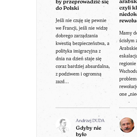
arabsk
by przeprowadzić się
czyli k
do Polski
niedo
Jeśli nie czuję się pewnie
rewolu
we Francji, jeśli nie widzę
Mamy do
dobrego zarządzania
ścisłym 
kwestią bezpieczeństwa, a
Arabskie
polityka imigracyjna z
eskalac
dnia na dzień staje się
regionie
coraz bardziej absurdalna,
Wschodu
z podziwem i ogromną
problem
zazd...
rewolucje
one „ni
Andrzej DUDA
Gdyby nie
było