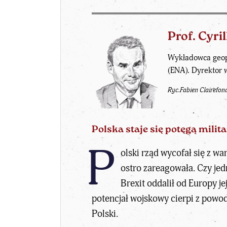
Prof. Cyri
Wykładowca geopo
(ENA). Dyrektor 
Ryc.Fabien Clairefon
Polska staje się potęgą milit
P
olski rząd wycofał się z w
ostro zareagowała. Czy jed
Brexit oddalił od Europy 
potencjał wojskowy cierpi z powod
Polski.