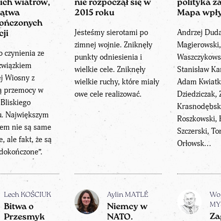
ich wiatrów,
nie rozpoczął się w
polityka z
lątwa
2015 roku
Mapa wpł
kończonych
Jesteśmy sierotami po
Andrzej Dud
cji
zimnej wojnie. Zniknęły
Magierowski,
 czynienia ze
punkty odniesienia i
Waszczykowsk
związkiem
wielkie cele. Zniknęły
Stanisław Ka
j Wiosny z
wielkie ruchy, które miały
Adam Kwiatk
ją przemocy w
owe cele realizować.
Dziedziczak, 
 Bliskiego
Krasnodębsk
. Największym
Roszkowski, 
em nie są same
Szczerski, T
, ale fakt, że są
Orłowsk...
edokończone”.
Lech KOŚCIUK
Aylin MATLÉ
Woj
MY
Bitwa o
Niemcy w
Za
Przesmyk
NATO.