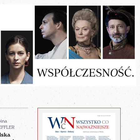
bina
EFFLER
lska