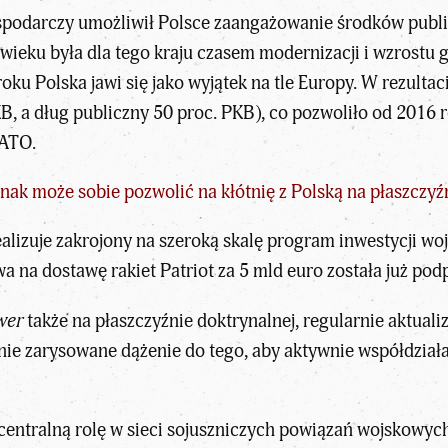
spodarczy umożliwił Polsce zaangażowanie środków publi
 wieku była dla tego kraju czasem modernizacji i wzrost
oku Polska jawi się jako wyjątek na tle Europy. W rezultac
, a dług publiczny 50 proc. PKB), co pozwoliło od 2016 
NATO.
dnak może sobie pozwolić na kłótnię z Polską na płaszczy
alizuje zakrojony na szeroką skalę program inwestycji w
a na dostawę rakiet Patriot za 5 mld euro została już po
wer
także na płaszczyźnie doktrynalnej, regularnie aktua
nie zarysowane dążenie do tego, aby aktywnie współdziała
entralną rolę w sieci sojuszniczych powiązań wojskowyc