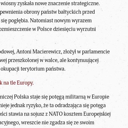
 wiosny zyskała nowe znaczenie strategiczne.
pewnienia obrony państw bałtyckich przed
le się pogłębia. Natomiast nowym wyrazem
ozmieszczenie w Polsce dziesięciu wyrzutni
rodowej, Antoni Macierewicz, złożył w parlamencie
wej przeszkolonej w walce, ale kontynuującej
okupacji terytorium państwa.
k na tle Europy.
niczej Polska staje się potęgą militarną w Europie
ieje jednak ryzyko, że ta odradzająca się potęga
wości stawia na sojusz z NATO kosztem Europejskiej
cyjnego, wreszcie nie zgadza się ze swoim