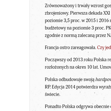
Zrównoważony i trwały wzrost go
zbrojeniowy. Pierwsza dekada XXI
poziomie 3,5 proc. w 2015 i 2016 r
budżetowy na poziomie 3 proc. PKB
zgodnie z normą zalecaną przez 
Francja ostro zareagowała.
Czy je
Począwszy od 2013 roku Polska re
rozłożonych na okres 10 lat. Umow
Polska odbudowuje swoją
hardpo
RP. Edycja 2014 potwierdza wyraź
świecie.
Ponadto Polska odgrywa obecnie c