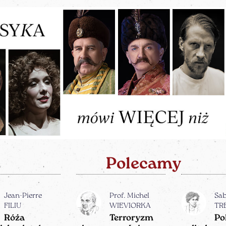
Polecamy
Jean-Pierre
Prof. Michel
Sa
FILIU
WIEVIORKA
TR
Róża
Terroryzm
Po