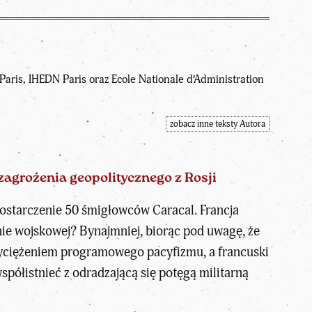
aris, IHEDN Paris oraz Ecole Nationale d’Administration
zobacz inne teksty Autora
zagrożenia geopolitycznego z Rosji
 dostarczenie 50 śmigłowców Caracal. Francja
nie wojskowej? Bynajmniej, biorąc pod uwagę, że
zwyciężeniem programowego pacyfizmu, a francuski
półistnieć z odradzającą się potęgą militarną