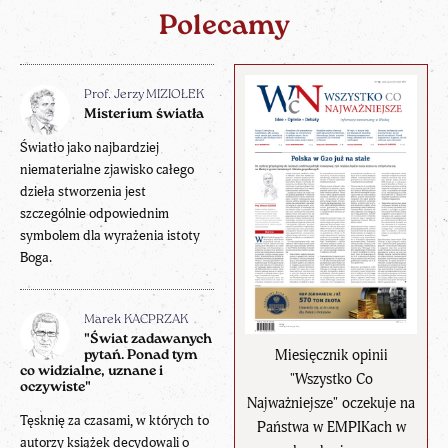
Polecamy
Prof. Jerzy MIZIOŁEK
Misterium światła
Światło jako najbardziej
niematerialne zjawisko całego
dzieła stworzenia jest
szczególnie odpowiednim
symbolem dla wyrażenia istoty
Boga.
Marek KACPRZAK
"Świat zadawanych
Miesięcznik opinii
pytań. Ponad tym
co widzialne, uznane i
"Wszystko Co
oczywiste"
Najważniejsze" oczekuje na
Tęsknię za czasami, w których to
Państwa w EMPIKach w
autorzy książek decydowali o