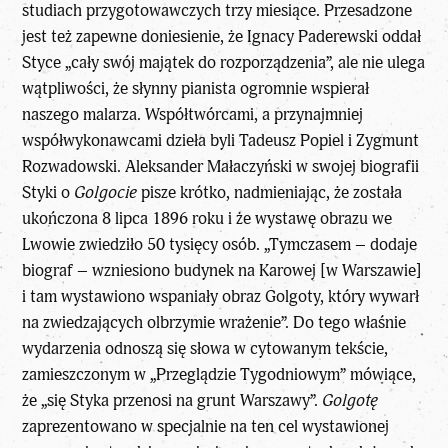
studiach przygotowawczych trzy miesiące. Przesadzone
jest też zapewne doniesienie, że Ignacy Paderewski oddał
Styce „cały swój majątek do rozporządzenia”, ale nie ulega
wątpliwości, że słynny pianista ogromnie wspierał
naszego malarza. Współtwórcami, a przynajmniej
współwykonawcami dzieła byli Tadeusz Popiel i Zygmunt
Rozwadowski. Aleksander Małaczyński w swojej biografii
Styki o
Golgocie
pisze krótko, nadmieniając, że została
ukończona 8 lipca 1896 roku i że wystawę obrazu we
Lwowie zwiedziło 50 tysięcy osób. „Tymczasem – dodaje
biograf – wzniesiono budynek na Karowej [w Warszawie]
i tam wystawiono wspaniały obraz Golgoty, który wywarł
na zwiedzających olbrzymie wrażenie”. Do tego właśnie
wydarzenia odnoszą się słowa w cytowanym tekście,
zamieszczonym w „Przeglądzie Tygodniowym” mówiące,
że „się Styka przenosi na grunt Warszawy”.
Golgotę
zaprezentowano w specjalnie na ten cel wystawionej