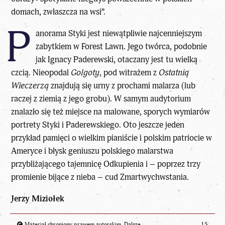
domach, zwłaszcza na wsi”.
P
anorama Styki jest niewątpliwie najcenniejszym
zabytkiem w Forest Lawn. Jego twórca, podobnie
jak Ignacy Paderewski, otaczany jest tu wielką
czcią. Nieopodal
Golgoty
, pod witrażem z
Ostatnią
Wieczerzą
znajdują się urny z prochami malarza (lub
raczej z ziemią z jego grobu). W samym audytorium
znalazło się też miejsce na malowane, sporych wymiarów
portrety Styki i Paderewskiego. Oto jeszcze jeden
przykład pamięci o wielkim pianiście i polskim patriocie w
Ameryce i błysk geniuszu polskiego malarstwa
przybliżającego tajemnicę Odkupienia i – poprzez trzy
promienie bijące z nieba – cud Zmartwychwstania.
Jerzy Miziołek
Materiał chroniony prawem autorskim. Dalsze
15