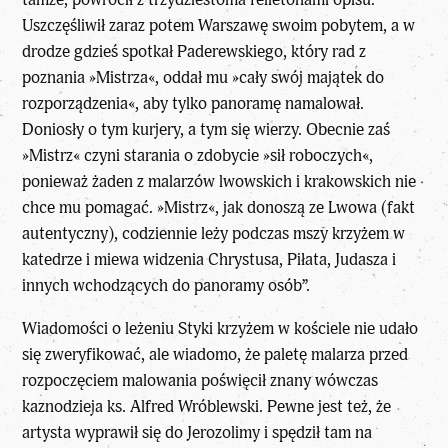
Uszczęśliwił zaraz potem Warszawę swoim pobytem, a w
drodze gdzieś spotkał Paderewskiego, który rad z
poznania »Mistrza«, oddał mu »cały swój majątek do
rozporządzenia«, aby tylko panoramę namalował.
Doniosły o tym kurjery, a tym się wierzy. Obecnie zaś
»Mistrz« czyni starania o zdobycie »sił roboczych«,
ponieważ żaden z malarzów lwowskich i krakowskich nie
chce mu pomagać. »Mistrz«, jak donoszą ze Lwowa (fakt
autentyczny), codziennie leży podczas mszy krzyżem w
katedrze i miewa widzenia Chrystusa, Piłata, Judasza i
innych wchodzących do panoramy osób”.
Wiadomości o leżeniu Styki krzyżem w kościele nie udało
się zweryfikować, ale wiadomo, że paletę malarza przed
rozpoczęciem malowania poświęcił znany wówczas
kaznodzieja ks. Alfred Wróblewski. Pewne jest też, że
artysta wyprawił się do Jerozolimy i spędził tam na