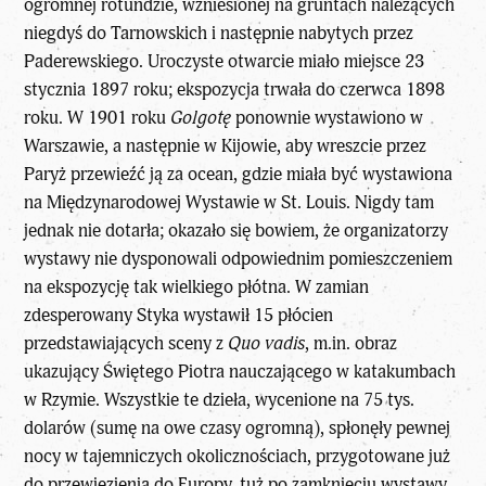
ogromnej rotundzie, wzniesionej na gruntach należących
niegdyś do Tarnowskich i następnie nabytych przez
Paderewskiego. Uroczyste otwarcie miało miejsce 23
stycznia 1897 roku; ekspozycja trwała do czerwca 1898
roku. W 1901 roku
Golgotę
ponownie wystawiono w
Warszawie, a następnie w Kijowie, aby wreszcie przez
Paryż przewieźć ją za ocean, gdzie miała być wystawiona
na Międzynarodowej Wystawie w St. Louis. Nigdy tam
jednak nie dotarła; okazało się bowiem, że organizatorzy
wystawy nie dysponowali odpowiednim pomieszczeniem
na ekspozycję tak wielkiego płótna. W zamian
zdesperowany Styka wystawił 15 płócien
przedstawiających sceny z
Quo vadis
, m.in. obraz
ukazujący Świętego Piotra nauczającego w katakumbach
w Rzymie. Wszystkie te dzieła, wycenione na 75 tys.
dolarów (sumę na owe czasy ogromną), spłonęły pewnej
nocy w tajemniczych okolicznościach, przygotowane już
do przewiezienia do Europy, tuż po zamknięciu wystawy.