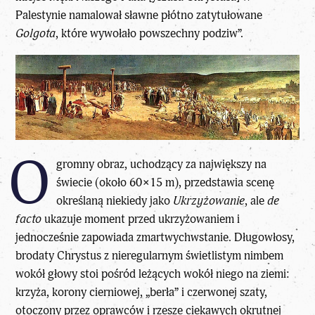
Palestynie namalował sławne płótno zatytułowane
Golgota
, które wywołało powszechny podziw”.
O
gromny obraz, uchodzący za największy na
świecie (około 60×15 m), przedstawia scenę
określaną niekiedy jako
Ukrzyżowanie
, ale
de
facto
ukazuje moment przed ukrzyżowaniem i
jednocześnie zapowiada zmartwychwstanie. Długowłosy,
brodaty Chrystus z nieregularnym świetlistym nimbem
wokół głowy stoi pośród leżących wokół niego na ziemi:
krzyża, korony cierniowej, „berła” i czerwonej szaty,
otoczony przez oprawców i rzesze ciekawych okrutnej