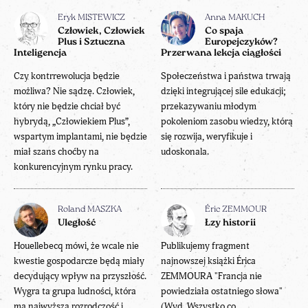
Eryk MISTEWICZ
Anna MAKUCH
Człowiek, Człowiek
Co spaja
Plus i Sztuczna
Europejczyków?
Inteligencja
Przerwana lekcja ciągłości
Czy kontrrewolucja będzie
Społeczeństwa i państwa trwają
możliwa? Nie sądzę. Człowiek,
dzięki integrującej sile edukacji;
który nie będzie chciał być
przekazywaniu młodym
hybrydą, „Człowiekiem Plus”,
pokoleniom zasobu wiedzy, którą
wspartym implantami, nie będzie
się rozwija, weryfikuje i
miał szans choćby na
udoskonala.
konkurencyjnym rynku pracy.
Roland MASZKA
Éric ZEMMOUR
Uległość
Łzy historii
Houellebecq mówi, że wcale nie
Publikujemy fragment
kwestie gospodarcze będą miały
najnowszej książki Érica
decydujący wpływ na przyszłość.
ZEMMOURA "Francja nie
Wygra ta grupa ludności, która
powiedziała ostatniego słowa"
ma najwyższą rozrodczość i
(Wyd. Wszystko co