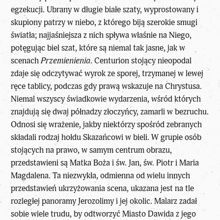
egzekucji. Ubrany w długie białe szaty, wyprostowany i
skupiony patrzy w niebo, z którego biją szerokie smugi
światła; najjaśniejsza z nich spływa właśnie na Niego,
potęgując biel szat, które są niemal tak jasne, jak w
scenach
Przemienienia
. Centurion stojący nieopodal
zdaje się odczytywać wyrok ze sporej, trzymanej w lewej
ręce tablicy, podczas gdy prawą wskazuje na Chrystusa.
Niemal wszyscy świadkowie wydarzenia, wśród których
znajdują się dwaj półnadzy złoczyńcy, zamarli w bezruchu.
Odnosi się wrażenie, jakby niektórzy spośród zebranych
składali rodzaj hołdu Skazańcowi w bieli. W grupie osób
stojących na prawo, w samym centrum obrazu,
przedstawieni są Matka Boża i św. Jan, św. Piotr i Maria
Magdalena. Ta niezwykła, odmienna od wielu innych
przedstawień ukrzyżowania scena, ukazana jest na tle
rozległej panoramy Jerozolimy i jej okolic. Malarz zadał
sobie wiele trudu, by odtworzyć Miasto Dawida z jego