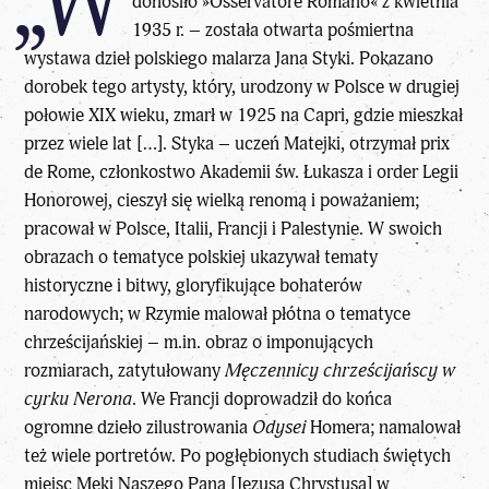
„W
donosiło »Osservatore Romano« z kwietnia
1935 r. – została otwarta pośmiertna
wystawa dzieł polskiego malarza Jana Styki. Pokazano
dorobek tego artysty, który, urodzony w Polsce w drugiej
połowie XIX wieku, zmarł w 1925 na Capri, gdzie mieszkał
przez wiele lat […]. Styka – uczeń Matejki, otrzymał prix
de Rome, członkostwo Akademii św. Łukasza i order Legii
Honorowej, cieszył się wielką renomą i poważaniem;
pracował w Polsce, Italii, Francji i Palestynie. W swoich
obrazach o tematyce polskiej ukazywał tematy
historyczne i bitwy, gloryfikujące bohaterów
narodowych; w Rzymie malował płótna o tematyce
chrześcijańskiej – m.in. obraz o imponujących
rozmiarach, zatytułowany
Męczennicy chrześcijańscy w
cyrku Nerona
. We Francji doprowadził do końca
ogromne dzieło zilustrowania
Odysei
Homera; namalował
też wiele portretów. Po pogłębionych studiach świętych
miejsc Męki Naszego Pana [Jezusa Chrystusa] w