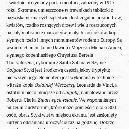
i świetnie utrzymany park-cmentarz, założony w 1917
roku. Skromne, umieszczone w trawnikach tabliczki z
nazwiskami zmarłych są ledwie dostrzegalne pośród traw,
kwiatów, rzadko rosnących drzew i wielu rozrzuconych
na całym obszarze mauzoleów, małych kościółków, kopii
słynnych rzeźb i innych monumentów rodem z Europy. Są
wśród nich m.in. kopie Dawida i Mojżesza Michała Anioła,
słynnego kopenhaskiego Chrystusa Bertela
Thorvaldsena, cyborium z Santa Sabina w Rzymie.
Golgota
Styki jest środkową częścią jakby tryptyku;
pierwszym jego elementem jest wykonana w technice
witrażu kopia
Ostatniej Wieczerzy
Leonarda da Vinci, a
ostatnim nieco mniejsze od
Golgoty
, namalowane przez
Roberta Clarka
Zmartwychwstanie
. We wspomnianym
muzeum-audytorium, które może pomieścić około 800
osób, obraz Styki wisi w miejscu ekranu. Jest zasłonięty
kurtyną odsłanianą uroczyście raz na godzinę. Dobrze