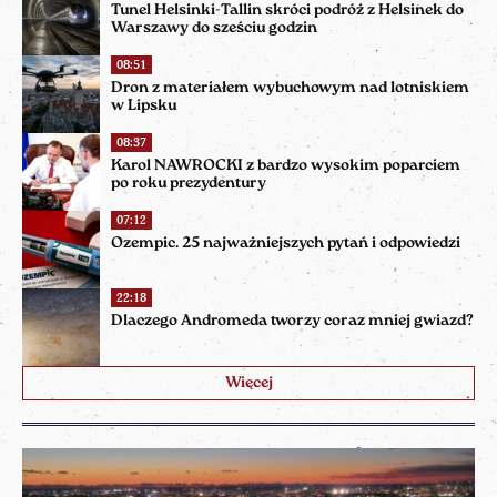
Tunel Helsinki-Tallin skróci podróż z Helsinek do
Warszawy do sześciu godzin
08:51
Dron z materiałem wybuchowym nad lotniskiem
w Lipsku
08:37
Karol NAWROCKI z bardzo wysokim poparciem
po roku prezydentury
07:12
Ozempic. 25 najważniejszych pytań i odpowiedzi
22:18
Dlaczego Andromeda tworzy coraz mniej gwiazd?
Więcej