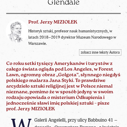
Glendale
Prof. Jerzy MIZIOŁEK
Historyk sztuki, profesor nauk humanistycznych, w
latach 2018–2019 dyrektor Muzeum Narodowego w
Warszawie.
zobacz inne teksty Autora
Co roku setki tysięcy Amerykanów i turystów z
całego świata ogląda pod Los Angeles, w Forest
Lawn, ogromny obraz „Golgota”, słynnego niegdyś
polskiego malarza Jana Styki. To prawdziwe
arcydzieło sztuki religijnej jest w Polsce niemal
nieznane, pomimo że w sposób jedyny w swoim
rodzaju opowiada o misterium Odkupienia i
jednocześnie sławi imię polskiej sztuki – pisze
prof. Jerzy MIZIOŁEK
Galerii Angelelli, przy ulicy Babbuino 41 –