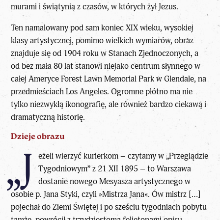
murami i świątynią z czasów, w których żył Jezus.
Ten namalowany pod sam koniec XIX wieku, wysokiej
klasy artystycznej, pomimo wielkich wymiarów, obraz
znajduje się od 1904 roku w Stanach Zjednoczonych, a
od bez mała 80 lat stanowi niejako centrum słynnego w
całej Ameryce Forest Lawn Memorial Park w Glendale, na
przedmieściach Los Angeles. Ogromne płótno ma nie
tylko niezwykłą ikonografię, ale również bardzo ciekawą i
dramatyczną historię.
Dzieje obrazu
„J
eżeli wierzyć kurierkom – czytamy w „Przeglądzie
Tygodniowym” z 21 XII 1895 – to Warszawa
dostanie nowego Mesyasza artystycznego w
osobie p. Jana Styki, czyli »Mistrza Jana«. Ów mistrz […]
pojechał do Ziemi Świętej i po sześciu tygodniach pobytu
tamże, powrócił z trzydziestoma felietonami opisu.