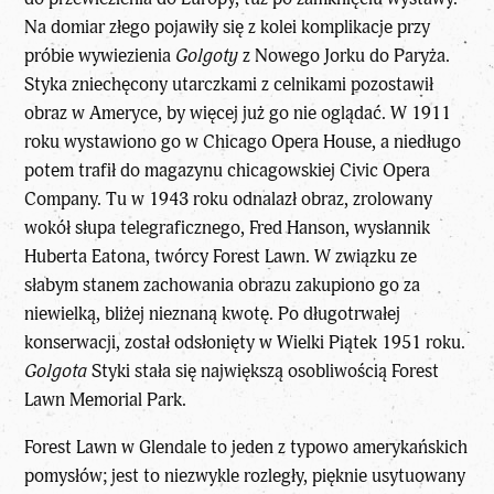
Na domiar złego pojawiły się z kolei komplikacje przy
próbie wywiezienia
Golgoty
z Nowego Jorku do Paryża.
Styka zniechęcony utarczkami z celnikami pozostawił
obraz w Ameryce, by więcej już go nie oglądać. W 1911
roku wystawiono go w Chicago Opera House, a niedługo
potem trafił do magazynu chicagowskiej Civic Opera
Company. Tu w 1943 roku odnalazł obraz, zrolowany
wokół słupa telegraficznego, Fred Hanson, wysłannik
Huberta Eatona, twórcy Forest Lawn. W związku ze
słabym stanem zachowania obrazu zakupiono go za
niewielką, bliżej nieznaną kwotę. Po długotrwałej
konserwacji, został odsłonięty w Wielki Piątek 1951 roku.
Golgota
Styki stała się największą osobliwością Forest
Lawn Memorial Park.
Forest Lawn w Glendale to jeden z typowo amerykańskich
pomysłów; jest to niezwykle rozległy, pięknie usytuowany