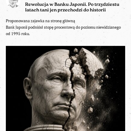
Rewolucja w Banku Japonii. Po trzydziestu
latach tani jen przechodzi do historii
Proponowana zajawka na stronę główną
Bank Japonii podniósł stopę procentową do poziomu niewidzianego
od 1995 roku.