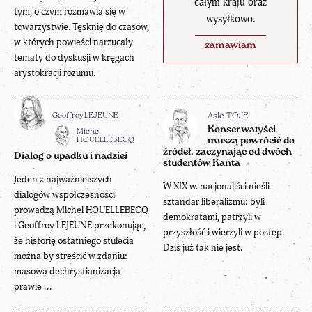
całym kraju oraz
tym, o czym rozmawia się w
wysyłkowo.
towarzystwie. Tęsknię do czasów,
w których powieści narzucały
zamawiam
tematy do dyskusji w kręgach
arystokracji rozumu.
Geoffroy LEJEUNE
Asle TOJE
Konserwatyści
Michel
HOUELLEBECQ
muszą powrócić do
źródeł, zaczynając od dwóch
Dialog o upadku i nadziei
studentów Kanta
Jeden z najważniejszych
W XIX w. nacjonaliści nieśli
dialogów współczesności
sztandar liberalizmu: byli
prowadzą Michel HOUELLEBECQ
demokratami, patrzyli w
i Geoffroy LEJEUNE przekonując,
przyszłość i wierzyli w postęp.
że historię ostatniego stulecia
Dziś już tak nie jest.
można by streścić w zdaniu:
masowa dechrystianizacja
prawie ...