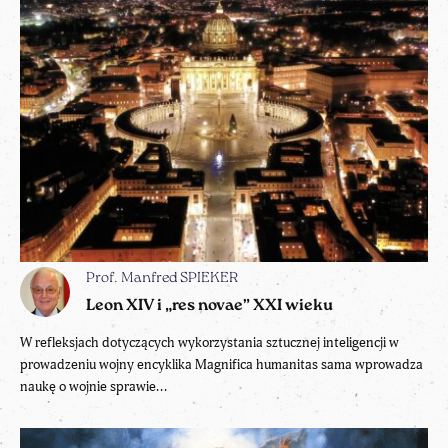
Prof. Manfred SPIEKER
Leon XIV i „res novae” XXI wieku
W refleksjach dotyczących wykorzystania sztucznej inteligencji w
prowadzeniu wojny encyklika Magnifica humanitas sama wprowadza
naukę o wojnie sprawie...