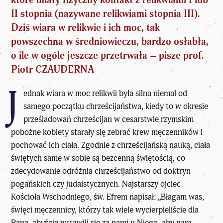
II stopnia (nazywane relikwiami stopnia III).
Dziś wiara w relikwie i ich moc, tak
powszechna w średniowieczu, bardzo osłabła,
o ile w ogóle jeszcze przetrwała – pisze
prof.
Piotr CZAUDERNA
J
ednak wiara w moc relikwii była silna niemal od
samego początku chrześcijaństwa, kiedy to w okresie
prześladowań
chrześcijan
w cesarstwie rzymskim
pobożne kobiety starały się zebrać krew męczenników i
pochować ich ciała. Zgodnie z chrześcijańską nauką, ciała
świętych same w sobie są bezcenną świętością, co
zdecydowanie odróżnia chrześcijaństwo od doktryn
pogańskich czy judaistycznych. Najstarszy ojciec
Kościoła Wschodniego, św. Efrem napisał: „Błagam was,
święci męczennicy, którzy tak wiele wycierpieliście dla
Pana, abyście wstawili się za nami u Niego, aby nam