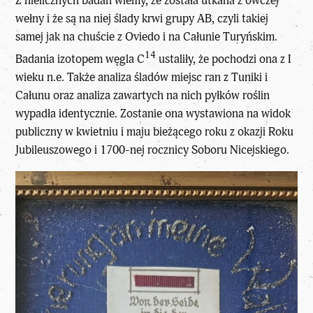
Z nielicznych badań wiemy, że została utkana z owczej
wełny i że są na niej ślady krwi grupy AB, czyli takiej
samej jak na chuście z Oviedo i na Całunie Turyńskim.
14
Badania izotopem węgla C
ustaliły, że pochodzi ona z I
wieku n.e. Także analiza śladów miejsc ran z Tuniki i
Całunu oraz analiza zawartych na nich pyłków roślin
wypadła identycznie. Zostanie ona wystawiona na widok
publiczny w kwietniu i maju bieżącego roku z okazji Roku
Jubileuszowego i 1700-nej rocznicy Soboru Nicejskiego.