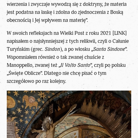
wierzenia i zwyczaje wywodzą się z doktryny, że ​​materia
jest podatna na łaskę i zdolna do zjednoczenia z Boską
obecnością i Jej wpływem na materię”.
W swoich refleksjach na Wielki Post z roku 2021
[LINK]
napisałem o najsłynniejszej z tych relikwii, czyli o Całunie
Turyńskim (grec.
Sindon
), a po włosku „
Santa Sindone
”.
Wspomniałem również o tak zwanej chuście z
Manoppello, zwanej też „
Il Volto Santo
”, czyli po polsku
„Święte Oblicze”. Dlatego nie chcę pisać o tym
szczegółowo po raz kolejny.