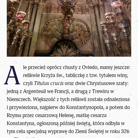
A
le przecież oprócz chusty z Oviedo, mamy jeszcze:
relikwie Krzyża św., tabliczkę z tzw. tytułem winy,
czyli
Titulus crucis
oraz dwie Chrystusowe szaty:
jedną z Argenteuil we Francji, a drugą z Trewiru w
Niemczech. Większość z tych relikwii została odnaleziona
i przywieziona, najpierw do Konstantynopola, a potem do
Rzymu przez cesarzową Helenę, matkę cesarza
Konstantyna, ogłoszoną później świętą, która odbyła w
tym celu specjalną wyprawę do Ziemi Świętej w roku 326