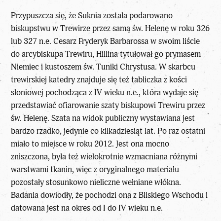
Przypuszcza się, że Suknia została podarowano
biskupstwu w Trewirze przez samą św. Helenę w roku 326
lub 327 n.e. Cesarz Fryderyk Barbarossa w swoim liście
do arcybiskupa Trewiru, Hillina tytułował go prymasem
Niemiec i kustoszem św. Tuniki
Chrystusa
. W skarbcu
trewirskiej katedry znajduje się też tabliczka z kości
słoniowej pochodząca z IV wieku n.e., która wydaje się
przedstawiać ofiarowanie szaty biskupowi Trewiru przez
św. Helenę. Szata na widok publiczny wystawiana jest
bardzo rzadko, jedynie co kilkadziesiąt lat. Po raz ostatni
miało to miejsce w roku 2012. Jest ona mocno
zniszczona, była też wielokrotnie wzmacniana różnymi
warstwami tkanin, więc z oryginalnego materiału
pozostały stosunkowo nieliczne wełniane włókna.
Badania dowiodły, że pochodzi ona z Bliskiego Wschodu i
datowana jest na okres od I do IV wieku n.e.