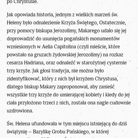
po Chrystusie.
Jak opowiada historia, jednym z wielkich marzeń św.
Heleny było odnalezienie Krzyża Świętego, Ostatecznie,
przy pomocy biskupa Jerozolimy, Makarego udało się jej
doprowadzić do usunięcia pogańskich monumentów
wzniesionych w Aelia Capitolina (czyli mieście, które
powstało na gruzach żydowskiej Jerozolimy) na rozkaz
cesarza Hadriana, oraz odnaleźć w starożytnej cysternie
trzy krzyże. Jak głosi tradycja, nie można było
zidentyfikować, który z nich był
krzyżem Chrystusa
,
dlatego biskup Makary zaproponował, aby zanieść
wszystkie trzy krzyże do umierającej kobiety i kiedy do jej
ciała przyłożono trzeci z nich, została ona nagle cudownie
uzdrowiona.
Św. Helena ufundowała w tym miejscu istniejącą do dziś
świątynię – Bazylikę Grobu Pańskiego, w której