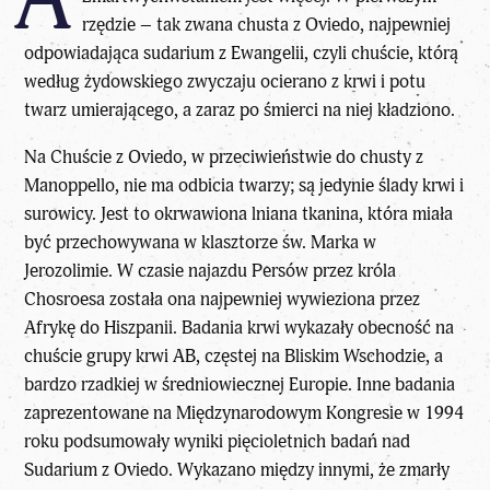
rzędzie – tak zwana chusta z Oviedo, najpewniej
odpowiadająca sudarium z Ewangelii, czyli chuście, którą
według żydowskiego zwyczaju ocierano z krwi i potu
twarz umierającego, a zaraz po śmierci na niej kładziono.
Na Chuście z Oviedo, w przeciwieństwie do chusty z
Manoppello, nie ma odbicia twarzy; są jedynie ślady krwi i
surowicy. Jest to okrwawiona lniana tkanina, która miała
być przechowywana w klasztorze św. Marka w
Jerozolimie. W czasie najazdu Persów przez króla
Chosroesa została ona najpewniej wywieziona przez
Afrykę do Hiszpanii. Badania krwi wykazały obecność na
chuście grupy krwi AB, częstej na Bliskim Wschodzie, a
bardzo rzadkiej w średniowiecznej
Europie
. Inne badania
zaprezentowane na Międzynarodowym Kongresie w 1994
roku podsumowały wyniki pięcioletnich badań nad
Sudarium z Oviedo. Wykazano między innymi, że zmarły