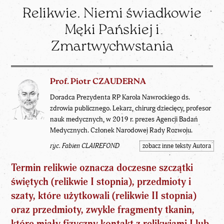
Relikwie. Niemi świadkowie
Męki Pańskiej i
Zmartwychwstania
Prof. Piotr CZAUDERNA
Doradca Prezydenta RP Karola Nawrockiego ds.
zdrowia publicznego. Lekarz, chirurg dziecięcy, profesor
nauk medycznych, w 2019 r. prezes Agencji Badań
Medycznych. Członek Narodowej Rady Rozwoju.
ryc. Fabien CLAIREFOND
zobacz inne teksty Autora
Termin relikwie oznacza doczesne szczątki
świętych
(relikwie I stopnia), przedmioty i
szaty, które użytkowali (relikwie II stopnia)
oraz przedmioty, zwykle fragmenty tkanin,
które miały fizyczny kontakt z relikwiami I lub