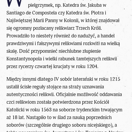
pielgrzymek, np. Katedra św. Jakuba w
Santiago de Compostela czy Katedra św. Piotra i
Najświętszej Marii Panny w Kolonii, w której znajdował
się ogromny pozłacany relikwiarz Trzech Króli.
Prowadziło to niestety również do nadużyć, a handel
prawdziwymi i fałszywymi relikwiami rozkwitł na wielką
skalę. Dość przypomnieć niechlubne złupienie
Konstantynopola i wielki rabunek tamtejszych relikwii
przez rycerzy czwartej krucjaty w roku 1204.
Między innymi dlatego IV sobór laterański w roku 1215
ustalił ścisłe reguły stojące na straży uznawania
autentyczności relikwii. Oficjalnie możliwość oddawania
czci relikwiom została potwierdzona przez Kościół
Katolicki w roku 1563 na soborze trydenckim trwającym
aż 18 lat. Nastąpiło to w ślad za nauką poprzednich
soborów (szczególnie drugiego soboru nicejskiego), a