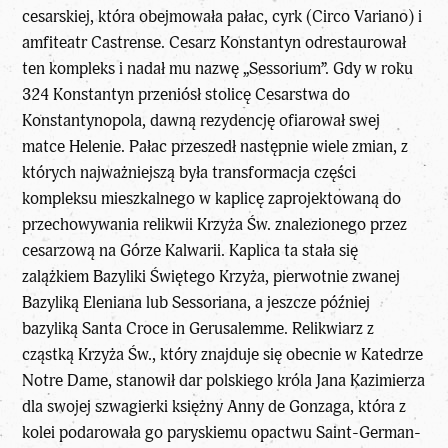
cesarskiej, która obejmowała pałac, cyrk (Circo Variano) i
amfiteatr Castrense. Cesarz Konstantyn odrestaurował
ten kompleks i nadał mu nazwę „Sessorium”. Gdy w roku
324 Konstantyn przeniósł stolicę Cesarstwa do
Konstantynopola, dawną rezydencję ofiarował swej
matce Helenie. Pałac przeszedł następnie wiele zmian, z
których najważniejszą była transformacja części
kompleksu mieszkalnego w kaplicę zaprojektowaną do
przechowywania relikwii Krzyża Św. znalezionego przez
cesarzową na Górze Kalwarii. Kaplica ta stała się
zalążkiem Bazyliki Świętego Krzyża, pierwotnie zwanej
Bazyliką Eleniana lub Sessoriana, a jeszcze później
bazyliką Santa Croce in Gerusalemme. Relikwiarz z
cząstką Krzyża Św., który znajduje się obecnie w Katedrze
Notre Dame, stanowił dar polskiego króla Jana Kazimierza
dla swojej szwagierki księżny Anny de Gonzaga, która z
kolei podarowała go paryskiemu opactwu Saint-German-