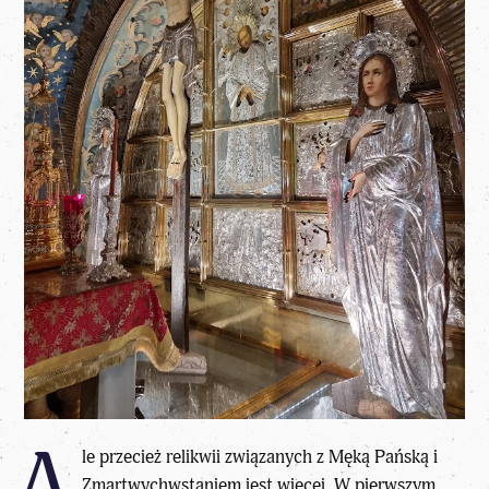
A
le przecież relikwii związanych z Męką Pańską i
Zmartwychwstaniem jest więcej. W pierwszym