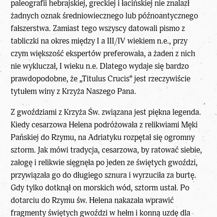
paleografii hebrajskiej, greckiej i łacińskiej nie znalazł
żadnych oznak średniowiecznego lub późnoantycznego
fałszerstwa. Zamiast tego wszyscy datowali pismo z
tabliczki na okres między I a III/IV wiekiem n.e., przy
czym większość ekspertów preferowała, a żaden z nich
nie wykluczał, I wieku n.e. Dlatego wydaje się bardzo
prawdopodobne, że „Titulus Crucis” jest rzeczywiście
tytułem winy z Krzyża Naszego Pana.
Z gwoździami z Krzyża Św. związana jest piękna legenda.
Kiedy cesarzowa Helena podróżowała z relikwiami
Męki
Pańskiej
do Rzymu, na Adriatyku rozpętał się ogromny
sztorm. Jak mówi tradycja, cesarzowa, by ratować siebie,
załogę i relikwie sięgnęła po jeden ze świętych gwoździ,
przywiązała go do długiego sznura i wyrzuciła za burtę.
Gdy tylko dotknął on morskich wód, sztorm ustał. Po
dotarciu do Rzymu św. Helena nakazała wprawić
fragmenty świętych gwoździ w hełm i konną uzdę dla