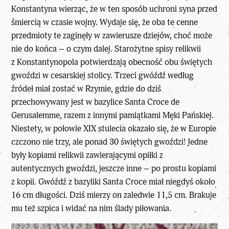
Konstantyna wierząc, że w ten sposób uchroni syna przed
śmiercią w czasie wojny. Wydaje się, że oba te cenne
przedmioty te zaginęły w zawierusze dziejów, choć może
nie do końca – o czym dalej. Starożytne spisy relikwii
z Konstantynopola potwierdzają obecność obu świętych
gwoździ w cesarskiej stolicy. Trzeci gwóźdź według
źródeł miał zostać w Rzymie, gdzie do dziś
przechowywany jest w bazylice Santa Croce de
Gerusalemme, razem z innymi pamiątkami Męki Pańskiej.
Niestety, w połowie XIX stulecia okazało się, że w Europie
czczono nie trzy, ale ponad 30 świętych gwoździ! Jedne
były kopiami relikwii zawierającymi opiłki z
autentycznych gwoździ, jeszcze inne – po prostu kopiami
z kopii. Gwóźdź z bazyliki Santa Croce miał niegdyś około
16 cm długości. Dziś mierzy on zaledwie 11,5 cm. Brakuje
mu też szpica i widać na nim ślady piłowania.