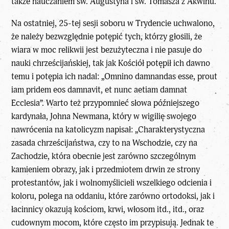
także nauczaniem św. Augustyna i św. Tomasza z Akwinu.
Na ostatniej, 25-tej sesji soboru w Trydencie uchwalono,
że należy bezwzględnie potępić tych, którzy głosili, że
wiara w moc relikwii jest bezużyteczna i nie pasuje do
nauki chrześcijańskiej
, tak jak Kościół potępił ich dawno
temu i potępia ich nadal: „Omnino damnandas esse, prout
iam pridem eos damnavit, et nunc aetiam damnat
Ecclesia”. Warto też przypomnieć słowa późniejszego
kardynała, Johna Newmana, który w wigilię swojego
nawrócenia na katolicyzm napisał: „Charakterystyczna
zasada chrześcijaństwa, czy to na Wschodzie, czy na
Zachodzie, która obecnie jest zarówno szczególnym
kamieniem obrazy, jak i przedmiotem drwin ze strony
protestantów, jak i wolnomyślicieli wszelkiego odcienia i
koloru, polega na oddaniu, które zarówno ortodoksi, jak i
łacinnicy okazują kościom, krwi, włosom itd., itd., oraz
cudownym mocom, które często im przypisują. Jednak te