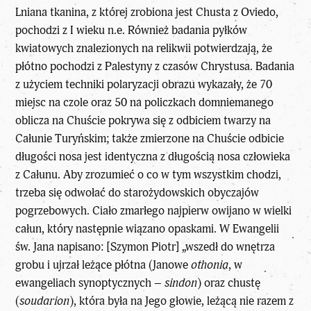
Lniana tkanina, z której zrobiona jest Chusta z Oviedo,
pochodzi z I wieku n.e. Również badania pyłków
kwiatowych znalezionych na relikwii potwierdzają, że
płótno pochodzi z Palestyny z czasów
Chrystusa
. Badania
z użyciem techniki polaryzacji obrazu wykazały, że 70
miejsc na czole oraz 50 na policzkach domniemanego
oblicza na Chuście pokrywa się z odbiciem twarzy na
Całunie Turyńskim; także zmierzone na Chuście odbicie
długości nosa jest identyczna z długością nosa człowieka
z Całunu. Aby zrozumieć o co w tym wszystkim chodzi,
trzeba się odwołać do starożydowskich obyczajów
pogrzebowych. Ciało zmarłego najpierw owijano w wielki
całun, który następnie wiązano opaskami. W Ewangelii
św. Jana napisano: [Szymon Piotr] „wszedł do wnętrza
grobu i ujrzał leżące płótna (Janowe
othonia
, w
ewangeliach synoptycznych –
sindon
) oraz chustę
(
soudarion
), która była na Jego głowie, leżącą nie razem z