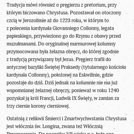
Tradycja mówi również o pręgierzu z pretorium, przy
którym biczowano Chrystusa. Pozostawał on otoczony
czcią w Jerozolimie aż do 1223 roku, w którym to
z polecenia kardynała Giovanniego Collonny, legata
papieskiego, przywieziono go do Rzymu z obawy przed
muzułmanami. Do oryginalnej marmurowej kolumny
przymocowana była żelazna obręcz, do której zgodnie
z tradycją przywiązany był Jezus. Pręgierz trafił do
antycznej bazyliki Świętej Praksedy (tytularnego kościoła
kardynała Collonny), położonej na Eskwilinie, gdzie
pozostaje do dziś. Dziś jednak na kolumnie nie ma już
wspomnianej żelaznej obręczy, ponieważ w roku 1240
pozyskał ją król Francji, Ludwik IX Święty, w zamian za
trzy ciernie korony cierniowej.
Ostatnią z relikwii Śmierci i Zmartwychwstania Chrystusa
jest włócznia św. Longina, zwana też Włócznią