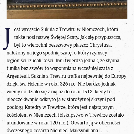
J
est wreszcie Suknia z Trewiru w Niemczech, która
także nosi nazwę Świętej Szaty. Jak się przypuszcza,
był to wierzchni bezszwowy płaszcz Chrystusa,
nałożony na jego spodnią szatę, o który rzymscy
legioniści rzucali kości. Inni twierdzą jednak, że słynna
tunika bez szwów to wspomniana wcześniej szata z
Argenteuil. Suknia z Trewiru trafiła najpewniej do Europy
dzięki św. Helenie w roku 326 n.e. Nie bardzo jednak
wiemy co działo się z nią aż do roku 1512, kiedy to
nieoczekiwanie odkryto ją w starożytnej skrzyni pod
podłogą Katedry w Trewirze, która jest najstarszym
kościołem w Niemczech (biskupstwo w Trewirze zostało
ufundowane w roku 120 n.e.). Otwarto ją w obecności
ówczesnego cesarza Niemiec, Maksymiliana I.