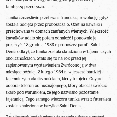
tamtejszą przeoryszą.
Tunika szczęśliwie przetrwała francuską rewolucję, gdyż
została pocięta przez proboszcza o. Ozet na kawałki i
przechowana w domach zaufanych wiernych. Większość
kawałków udało się potem odnaleźć i ponownie je
połączyć. 13 grudnia 1983 r. proboszcz parafii Saint
Denis odkrył, że tunika została skradziona w tajemniczych
okolicznościach. Stało się to na rok przed jej
zaplanowanym wystawieniem Zwrócono ją w dwa
miesiące później, 2 lutego 1984 r., w jeszcze bardziej
tajemniczych okolicznościach, kiedy to ojciec Guyard
odebrał telefon od nieznajomego, który obiecał zwrócić
skarb pod warunkiem, że jego nazwisko pozostanie
tajemnicą. Tego samego wieczoru tunika wraz z futerałem
została znaleziona w bazylice Saint Denis.