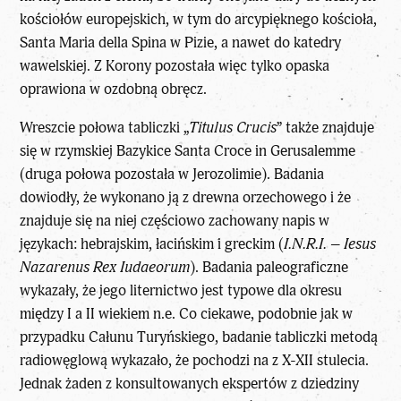
kościołów europejskich, w tym do arcypięknego kościoła,
Santa Maria della Spina w Pizie, a nawet do katedry
wawelskiej. Z Korony pozostała więc tylko opaska
oprawiona w ozdobną obręcz.
Wreszcie połowa tabliczki „
Titulus Crucis
” także znajduje
się w rzymskiej Bazykice Santa Croce in Gerusalemme
(druga połowa pozostała w Jerozolimie). Badania
dowiodły, że wykonano ją z drewna orzechowego i że
znajduje się na niej częściowo zachowany napis w
językach: hebrajskim, łacińskim i greckim (
I.N.R.I. – Iesus
Nazarenus Rex Iudaeorum
). Badania paleograficzne
wykazały, że jego liternictwo jest typowe dla okresu
między I a II wiekiem n.e. Co ciekawe, podobnie jak w
przypadku Całunu Turyńskiego, badanie tabliczki metodą
radiowęglową wykazało, że pochodzi na z X-XII stulecia.
Jednak żaden z konsultowanych ekspertów z dziedziny