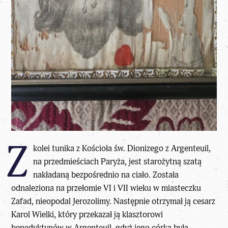
Z
kolei tunika z Kościoła św. Dionizego z Argenteuil,
na przedmieściach Paryża, jest starożytną szatą
nakładaną bezpośrednio na ciało. Została
odnaleziona na przełomie VI i VII wieku w miasteczku
Zafad, nieopodal Jerozolimy. Następnie otrzymał ją cesarz
Karol Wielki, który przekazał ją klasztorowi
benedyktynów w Argenteuil, gdyż jego córka była