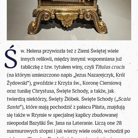
Ś
w. Helena przywiozła też z
Ziemi Świętej
wiele
innych relikwii, między innymi: wspomniana już
tabliczkę z tzw. tytułem winy, czyli
Titulus crucis
(na którym umieszczono napis „Jezus Nazarejczyk, Król
Żydowski”), gwoździe z Krzyża św., Koronę Cierniową
oraz tunikę Chrystusa, Święte Schody, a także, jak
twierdzą niektórzy, Święty Żłóbek. Święte Schody („
Scala
Santa
”), które mają pochodzić z pałacu Piłata, znajdują
się także w Rzymie w specjalnej kaplicy zbudowanej
nieopodal Bazyliki Św. Jana na Lateranie. Liczą one 28
marmurowych stopni i jak wierzy wiele osób, wchodził po