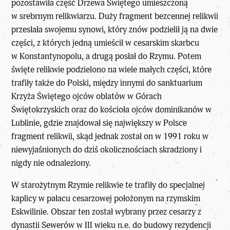
pozostawiła część Drzewa Świętego umieszczoną
w srebrnym relikwiarzu. Duży fragment bezcennej relikwii
przesłała swojemu synowi, który znów podzielił ją na dwie
części, z których jedną umieścił w cesarskim skarbcu
w Konstantynopolu, a drugą posłał do Rzymu. Potem
święte relikwie podzielono na wiele małych części, które
trafiły także do Polski, między innymi do sanktuarium
Krzyża Świętego ojców oblatów w Górach
Świętokrzyskich oraz do kościoła ojców dominikanów w
Lublinie, gdzie znajdował się największy w Polsce
fragment relikwii, skąd jednak został on w 1991 roku w
niewyjaśnionych do dziś okolicznościach skradziony i
nigdy nie odnaleziony.
W starożytnym Rzymie relikwie te trafiły do specjalnej
kaplicy w pałacu cesarzowej położonym na rzymskim
Eskwilinie. Obszar ten został wybrany przez cesarzy z
dynastii Sewerów w III wieku n.e. do budowy rezydencji