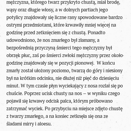
mężczyzna, którego twarz przykryto chustą, miał brodę,
wąsy oraz długie włosy, a w dolnych partiach jego
potylicy znajdowały się liczne rany spowodowane bardzo
ostrymi przedmiotami, które krwawiły mniej więcej na
godzinę przed zetknięciem się z chustą. Ponadto
udowodniono, że nos zmarłego był złamany, a
bezpośrednią przyczyną śmierci tego mężczyzny był
obrzęk płuc, zaś po śmierci zwłoki mężczyzny przez około
godzinę znajdowały się w pozycji pionowej. W końcu
zmarły został ułożony poziomo, twarzą do góry i niesiony
był na krótkim odcinku, nie dłużej niż pięć do dziesięciu
minut. W tym czasie płyn wyciekający z nosa rozlał się po
chuście. Poprzez ucisk chusty na nos – w wyniku czego
pojawił się krwawy odcisk palca, którym próbowano
zatrzymać wyciek. Po przybyciu na miejsce zdjęto chustę
z twarzy zmarłego, a na koniec zetknęła się ona ze
śladami mirry i aloesu.