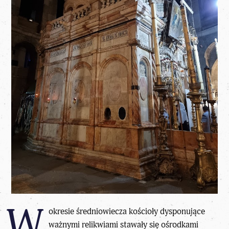
W
okresie średniowiecza kościoły dysponujące
ważnymi relikwiami stawały się ośrodkami