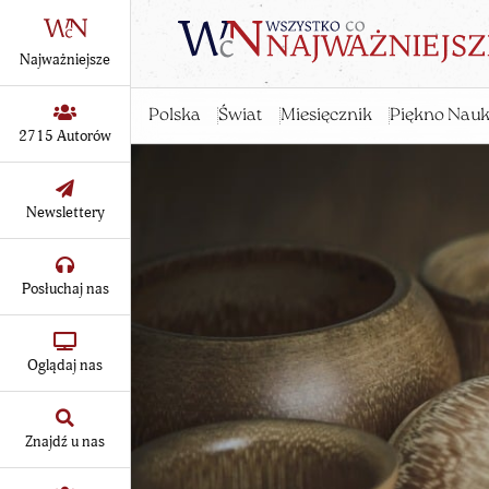
Najważniejsze
Polska
Świat
Miesięcznik
Piękno Nauk
2715 Autorów
Newslettery
Posłuchaj nas
Oglądaj nas
Znajdź u nas