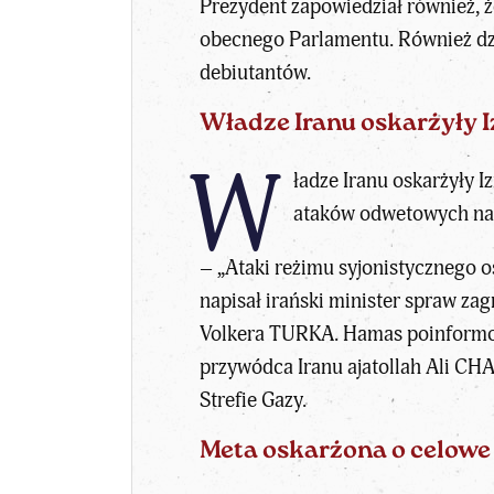
Prezydent zapowiedział również, ż
obecnego Parlamentu. Również dzi
debiutantów.
Władze Iranu oskarżyły I
W
ładze Iranu oskarżyły I
ataków odwetowych na p
– „Ataki reżimu syjonistycznego o
napisał irański minister spraw 
Volkera TURKA. Hamas poinformowa
przywódca Iranu ajatollah Ali CH
Strefie Gazy.
Meta oskarżona o celowe