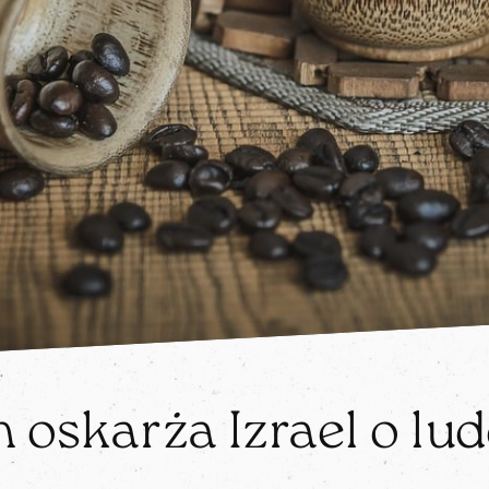
n oskarża Izrael o lu