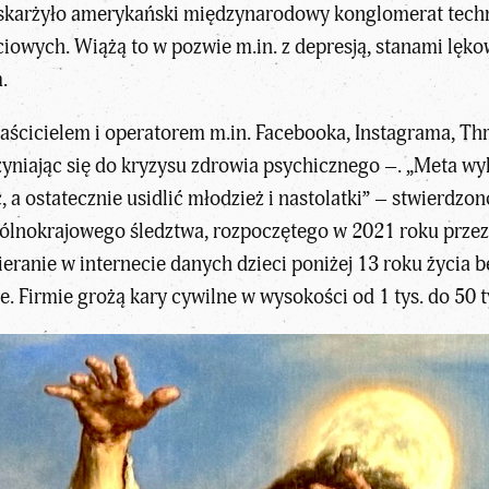
skarżyło amerykański międzynarodowy konglomerat techno
owych. Wiążą to w pozwie m.in. z depresją, stanami lęko
.
 właścicielem i operatorem m.in. Facebooka, Instagrama, T
yczyniając się do kryzysu zdrowia psychicznego –. „Meta 
, a ostatecznie usidlić młodzież i nastolatki” – stwierd
gólnokrajowego śledztwa, rozpoczętego w 2021 roku przez
eranie w internecie danych dzieci poniżej 13 roku życia 
e. Firmie grożą kary cywilne w wysokości od 1 tys. do 50 