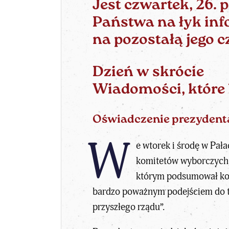
Jest czwartek, 26. 
Państwa na łyk info
na pozostałą jego c
Dzień w skrócie
Wiadomości, które
Oświadczenie prezydent
W
e wtorek i środę w Pał
komitetów wyborczych, 
którym podsumował kon
bardzo poważnym podejściem do te
przyszłego rządu”.