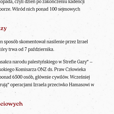
opada, czyli dzień po zakończeniu kadencji
yborze. Wśród nich ponad 100 sejmowych
azy
en sposób skomentował nasilenie przez Izrael
óry trwa od 7 października.
masakra narodu palestyńskiego w Strefie Gazy” –
sokiego Komisarza ONZ ds. Praw Człowieka
 ponad 6500 osób, głównie cywilów. Wcześniej
erują” operacjami Izraela przeciwko Hamasowi w
ściowych