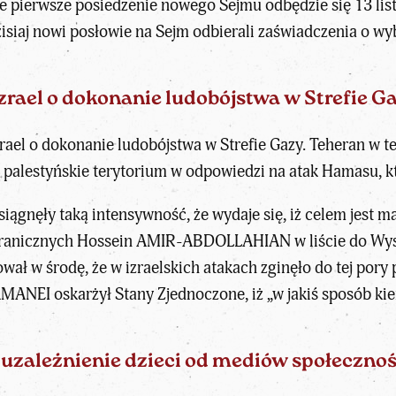
e pierwsze posiedzenie nowego Sejmu odbędzie się 13 list
siaj nowi posłowie na Sejm odbierali zaświadczenia o w
zrael o dokonanie ludobójstwa w Strefie G
zrael o dokonanie ludobójstwa w Strefie Gazy. Teheran w t
alestyńskie terytorium w odpowiedzi na atak Hamasu, kt
siągnęły taką intensywność, że wydaje się, iż celem jest 
zagranicznych Hossein AMIR-ABDOLLAHIAN w liście do Wy
ł w środę, że w izraelskich atakach zginęło do tej pory
AMANEI oskarżył Stany Zjednoczone, iż „w jakiś sposób ki
 uzależnienie dzieci od mediów społeczno