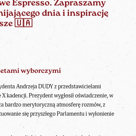
iowe Espresso. Zapraszamy
jającego dnia i inspirację
sze
🇺🇦
itetami wyborczymi
zydenta Andrzeja DUDY z przedstawicielami
 X kadencji. Prezydent wygłosił oświadczenie, w
za bardzo merytoryczną atmosferę rozmów, z
tuowanie się przyszłego Parlamentu i wyłonienie