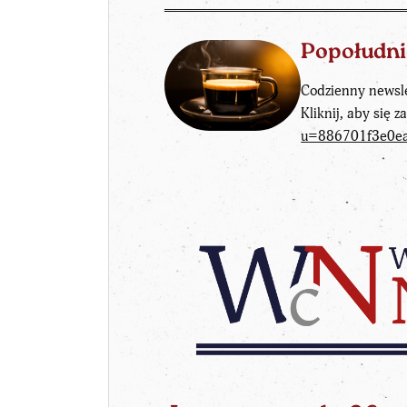
Popołudni
Codzienny newsle
Kliknij, aby się z
u=886701f3e0e