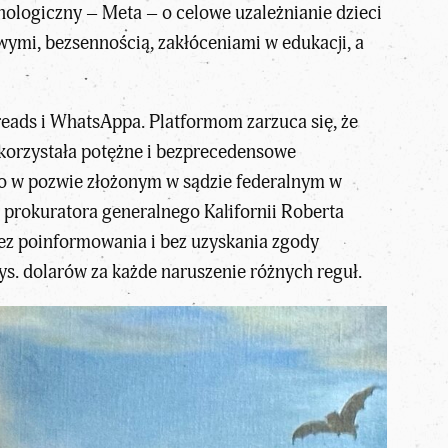
logiczny – Meta – o celowe uzależnianie dzieci
wymi, bezsennością, zakłóceniami w edukacji, a
hreads i WhatsAppa. Platformom zarzuca się, że
wykorzystała potężne i bezprecedensowe
zono w pozwie złożonym w sądzie federalnym w
 prokuratora generalnego Kalifornii Roberta
bez poinformowania i bez uzyskania zgody
tys. dolarów za każde naruszenie różnych reguł.