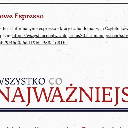
owe Espresso
tter - informacyjne espresso - który trafia do naszych Czytelnikó
apisać:
https://wszystkoconajwazniejsze.us20.list-manage.com/sub
ab29f46d0a6ad1&id=958a1681bc