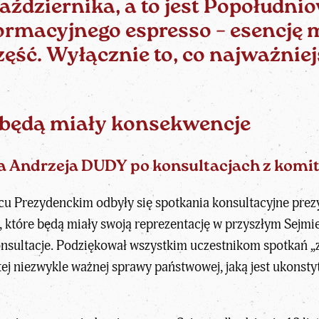
października, a to jest Popołudn
rmacyjnego espresso – esencję mi
zęść. Wyłącznie to, co
najważniej
 będą miały konsekwencje
a Andrzeja DUDY po konsultacjach z kom
acu Prezydenckim odbyły się spotkania konsultacyjne pre
które będą miały swoją reprezentację w przyszłym Sejmie
sultacje. Podziękował wszystkim uczestnikom spotkań „
j niezwykle ważnej sprawy państwowej, jaką jest ukonsty