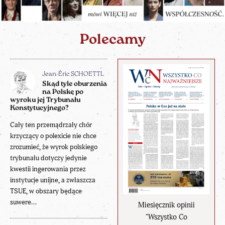
Polecamy
Jean-Éric SCHOETTL
Skąd tyle oburzenia
na Polskę po
wyroku jej Trybunału
Konstytucyjnego?
Cały ten przemądrzały chór
krzyczący o polexicie nie chce
zrozumieć, że wyrok polskiego
trybunału dotyczy jedynie
kwestii ingerowania przez
instytucje unijne, a zwłaszcza
TSUE, w obszary będące
suwere...
Miesięcznik opinii
"Wszystko Co