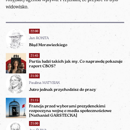
widowisko.
22:00
Jan ROKITA
Błąd Morawieckiego
21:45
Partia ludzi takich jak my. Co naprawdę pokazuje
raport CBOS?
21:30
Paulina MATYSIAK
Jutro jednak przychodzisz do pracy
21:15
Francja przed wyborami prezydenckimi
rozpoczyna wojnę o media społecznościowe
[Nathaniel GARSTECKA]
21:00