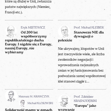
które są dłużej w Unii, zwłaszcza
państw największych (Niemiec,
Francji etc.).
Eryk MISTEWICZ
Prof. Michał KLEIBER
Od 200 lat
Stanowcze NIE dla
współtworzymy
dywagacji o
republikańskiego ducha
polexicie
Europy. I nigdzie się z Europy,
naszej Europy, nie
Nie ukrywajmy, kłopotów w Unii
wybieramy
jest rzeczywiście wiele, ale liczba
zwolenników negocjacji i
wprowadzania racjonalnych
zmian w jej funkcjonowaniu bez
podważania samej wspólnotowej
idei stanowi ciągle z...
Mateusz M. KRAWCZYK
Prof. Zdzisław
KRASNODĘBSKI
Michał KŁOSOWSKI
"Europa" jako
wyzwanie
Solidarność mamy w genach