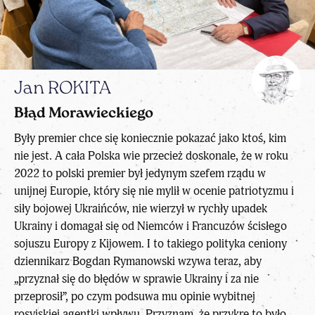
Jan ROKITA
Błąd Morawieckiego
Były premier chce się koniecznie pokazać jako ktoś, kim
nie jest. A cała Polska wie przecież doskonale, że w roku
2022 to polski premier był jedynym szefem rządu w
unijnej Europie, który się nie mylił w ocenie patriotyzmu i
siły bojowej Ukraińców, nie wierzył w rychły upadek
Ukrainy i domagał się od Niemców i Francuzów ścisłego
sojuszu Europy z Kijowem. I to takiego polityka ceniony
dziennikarz Bogdan Rymanowski wzywa teraz, aby
„przyznał się do błędów w sprawie Ukrainy i za nie
przeprosił”, po czym podsuwa mu opinie wybitnej
rosyjskiej agentki wpływu. Przyznam, że przykre to było