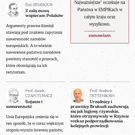
Najważniejsze" oczekuje na
Éric ZEMMOUR
Państwa w EMPIKach w
Z całą mocą
wspieram Polaków
całym kraju oraz
wysyłkowo.
Argumenty prawne Komisji
stawiają pod znakiem zapytania
zamawiam
suwerenność narodów
europejskich. A to właśnie
suwerenne państwa narodowe
powinny stanowić o prawach,
które obowiązują na ich
terytorium.
Prof. Jacek
Prof. Andrew
CZAPUTOWICZ
TETTENBORN
Sojusze i
Urzędnicy i
suwerenność
prawnicy Brukseli zachowują
się jak legiony rzymskie,
Unia Europejska zmienia się w
które otrzymywały w Rzymie
rozkaz podporządkowania
ten sposób, że w coraz większym
kolejnych prowincji
stopniu wyraża interesy państw,