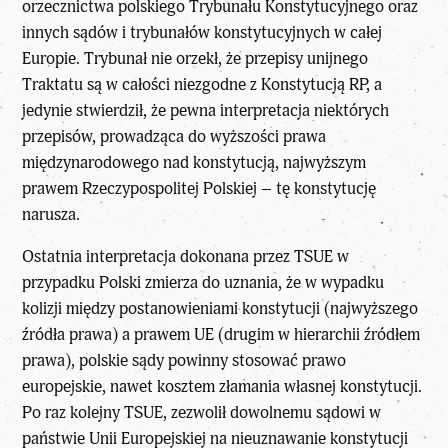
orzecznictwa polskiego Trybunału Konstytucyjnego oraz
innych sądów i trybunałów konstytucyjnych w całej
Europie. Trybunał nie orzekł, że przepisy unijnego
Traktatu są w całości niezgodne z Konstytucją RP, a
jedynie stwierdził, że pewna interpretacja niektórych
przepisów, prowadząca do wyższości prawa
międzynarodowego nad konstytucją, najwyższym
prawem Rzeczypospolitej Polskiej – tę konstytucję
narusza.
Ostatnia interpretacja dokonana przez TSUE w
przypadku Polski zmierza do uznania, że w wypadku
kolizji między postanowieniami konstytucji (najwyższego
źródła prawa) a prawem UE (drugim w hierarchii źródłem
prawa), polskie sądy powinny stosować prawo
europejskie, nawet kosztem złamania własnej konstytucji.
Po raz kolejny TSUE, zezwolił dowolnemu sądowi w
państwie Unii Europejskiej na nieuznawanie konstytucji