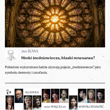
Jan ŚLIWA
Mroki średniowiecza, blaski renesansu?
Pobieżnie wykształceni ludzie używają pojęcia „średniowiecze” jako
symbolu ciemnoty i zacofania.