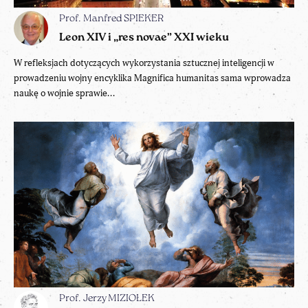
Prof. Manfred SPIEKER
Leon XIV i „res novae” XXI wieku
W refleksjach dotyczących wykorzystania sztucznej inteligencji w
prowadzeniu wojny encyklika Magnifica humanitas sama wprowadza
naukę o wojnie sprawie...
Prof. Jerzy MIZIOŁEK