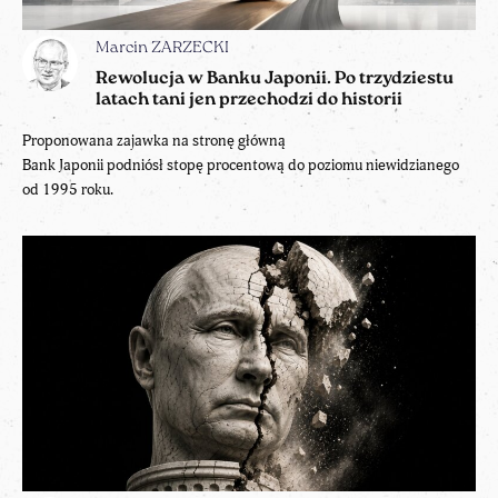
Marcin ZARZECKI
Rewolucja w Banku Japonii. Po trzydziestu
latach tani jen przechodzi do historii
Proponowana zajawka na stronę główną
Bank Japonii podniósł stopę procentową do poziomu niewidzianego
od 1995 roku.