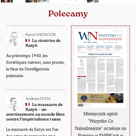
Polecamy
Karol NAWROCKI
La cicatrice de
Katyń
Au printemps 1940, les
Soviétiques tuèrent, sans procès,
la fleur de l’intelligentsia
polonaise.
Andrzej DUDA
Le massacre de
Katyń – un
Miesięcznik opinii
avertissement au monde libre
contre l’impérialisme russe
"Wszystko Co
Najważniejsze" oczekuje na
Le massacre de Katyn est l’un
Państwa w EMPIKach w