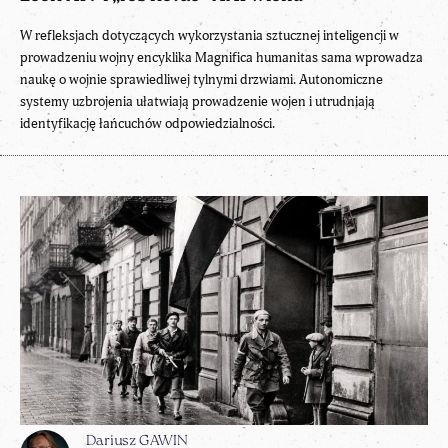
W refleksjach dotyczących wykorzystania sztucznej inteligencji w
prowadzeniu wojny encyklika Magnifica humanitas sama wprowadza
naukę o wojnie sprawiedliwej tylnymi drzwiami. Autonomiczne
systemy uzbrojenia ułatwiają prowadzenie wojen i utrudniają
identyfikację łańcuchów odpowiedzialności.
Dariusz GAWIN