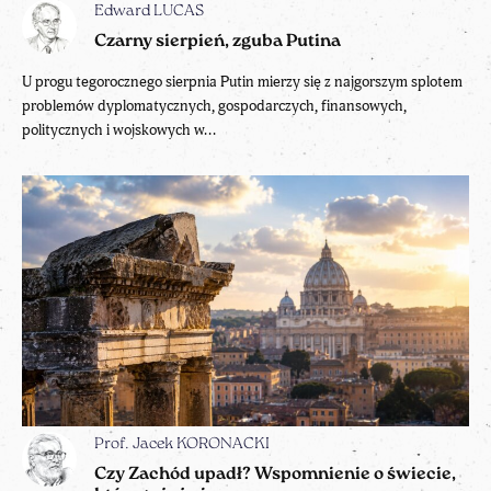
Edward LUCAS
Czarny sierpień, zguba Putina
U progu tegorocznego sierpnia Putin mierzy się z najgorszym splotem
problemów dyplomatycznych, gospodarczych, finansowych,
politycznych i wojskowych w...
Prof. Jacek KORONACKI
Czy Zachód upadł? Wspomnienie o świecie,