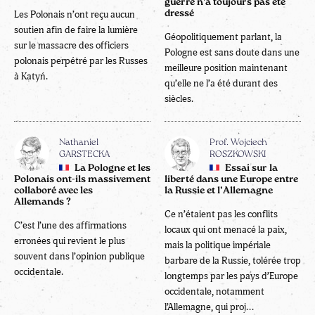
guerre n'a toujours pas été
Les Polonais n’ont reçu aucun
dressé
soutien afin de faire la lumière
Géopolitiquement parlant, la
sur le massacre des officiers
Pologne est sans doute dans une
polonais perpétré par les Russes
meilleure position maintenant
à Katyń.
qu’elle ne l’a été durant des
siècles.
Nathaniel
Prof. Wojciech
GARSTECKA
ROSZKOWSKI
La Pologne et les
Essai sur la
Polonais ont-ils massivement
liberté dans une Europe entre
collaboré avec les
la Russie et l’Allemagne
Allemands ?
Ce n’étaient pas les conflits
C’est l’une des affirmations
locaux qui ont menacé la paix,
erronées qui revient le plus
mais la politique impériale
souvent dans l’opinion publique
barbare de la Russie, tolérée trop
occidentale.
longtemps par les pays d’Europe
occidentale, notamment
l’Allemagne, qui proj...