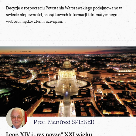
Decyzję o rozpoczęciu Powstania Warszawskiego podejmowano w
świecie niepewności, szczątkowych informacji i dramatycznego
wyboru między złymi rozwiązan...
Prof. Manfred SPIEKER
Leon XIV i „res novae” XXI wieku