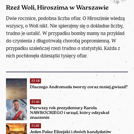
Rzeź Woli, Hiroszima w Warszawie
Dwie rocznice, podobna liczba ofiar. O Hiroszimie wiedzą
wszyscy, o Woli nikt. Nie spierajmy się o dokładne liczby,
trudno je ustalić. W przypadku bomby mamy na przykład
do czynienia z długotrwałą chorobą popromienną. W
przypadku szaleńczej rzezi trudno o statystyki. Każda z
nich pochłonęła dziesiątki tysięcy ofiar.
22:18
Dlaczego Andromeda tworzy coraz mniej gwiazd?
21:45
Pierwszy rok prezydentury Karola
NAWROCKIEGO i urząd, który odzyskał
znaczenie
21:02
Jeden Pałac Elizejski i dwóch kandydatów