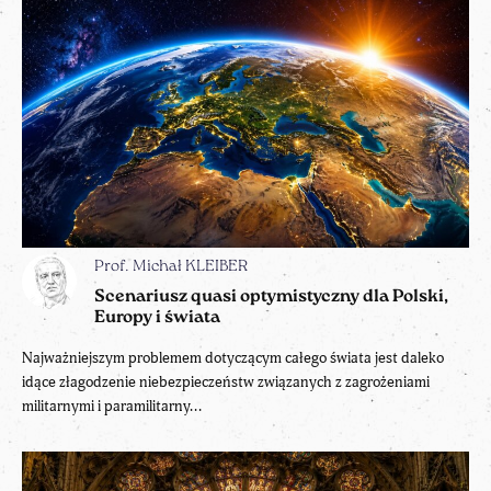
Prof. Michał KLEIBER
Scenariusz quasi optymistyczny dla Polski,
Europy i świata
Najważniejszym problemem dotyczącym całego świata jest daleko
idące złagodzenie niebezpieczeństw związanych z zagrożeniami
militarnymi i paramilitarny...