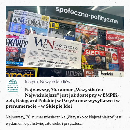
Instytut Nowych Mediów
Najnowszy, 76. numer „Wszystko co
Najważniejsze” jest już dostępny w EMPIK-
ach, Księgarni Polskiej w Paryżu oraz wysyłkowo i w
prenumeracie – w Sklepie Idei
Najnowszy, 76. numer miesięcznika „Wszystko co Najważniejsze” jest
wydaniem o państwie, człowieku i przyszłości.