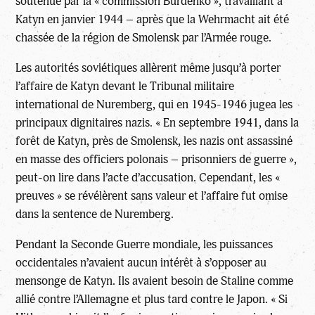
soutenue par la « commission Burdenko », travaillant à
Katyn en janvier 1944 – après que la Wehrmacht ait été
chassée de la région de Smolensk par l’Armée rouge.
Les autorités soviétiques allèrent même jusqu’à porter
l’affaire de Katyn devant le Tribunal militaire
international de Nuremberg, qui en 1945-1946 jugea les
principaux dignitaires nazis. « En septembre 1941, dans la
forêt de Katyn, près de Smolensk, les nazis ont assassiné
en masse des officiers polonais – prisonniers de guerre »,
peut-on lire dans l’acte d’accusation. Cependant, les «
preuves » se révélèrent sans valeur et l’affaire fut omise
dans la sentence de Nuremberg.
Pendant la Seconde Guerre mondiale, les puissances
occidentales n’avaient aucun intérêt à s’opposer au
mensonge de Katyn. Ils avaient besoin de Staline comme
allié contre l’Allemagne et plus tard contre le Japon. « Si