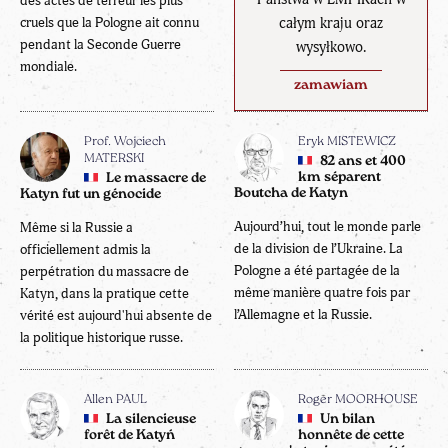
des actes de terreur les plus
cruels que la Pologne ait connu
całym kraju oraz
pendant la Seconde Guerre
wysyłkowo.
mondiale.
zamawiam
Prof. Wojciech
Eryk MISTEWICZ
MATERSKI
82 ans et 400
km séparent
Le massacre de
Boutcha de Katyn
Katyn fut un génocide
Aujourd’hui, tout le monde parle
Même si la Russie a
de la division de l’Ukraine. La
officiellement admis la
Pologne a été partagée de la
perpétration du massacre de
même manière quatre fois par
Katyn, dans la pratique cette
l’Allemagne et la Russie.
vérité est aujourd'hui absente de
la politique historique russe.
Allen PAUL
Roger MOORHOUSE
La silencieuse
Un bilan
forêt de Katyń
honnête de cette