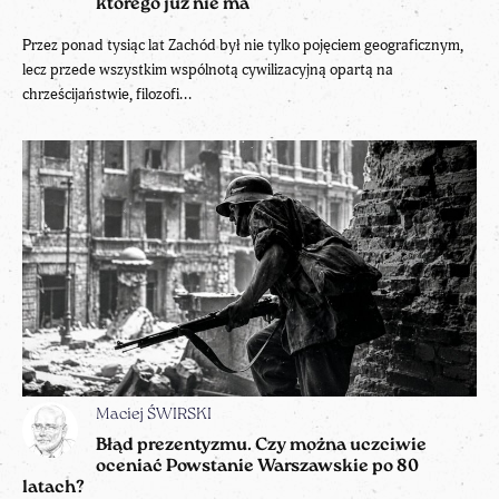
którego już nie ma
Przez ponad tysiąc lat Zachód był nie tylko pojęciem geograficznym,
lecz przede wszystkim wspólnotą cywilizacyjną opartą na
chrześcijaństwie, filozofi...
Maciej ŚWIRSKI
Błąd prezentyzmu. Czy można uczciwie
oceniać Powstanie Warszawskie po 80
latach?