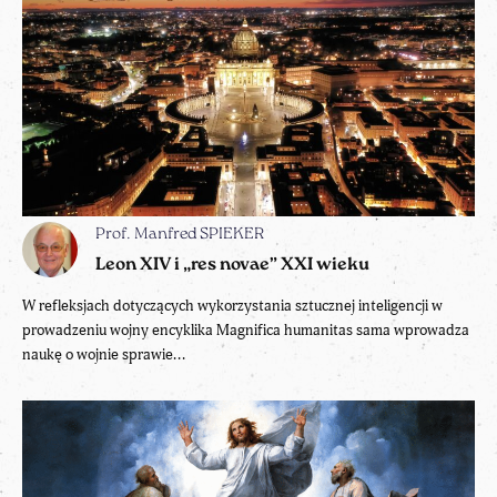
Prof. Manfred SPIEKER
Leon XIV i „res novae” XXI wieku
W refleksjach dotyczących wykorzystania sztucznej inteligencji w
prowadzeniu wojny encyklika Magnifica humanitas sama wprowadza
naukę o wojnie sprawie...