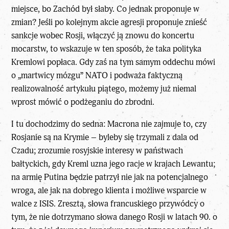
miejsce, bo Zachód był słaby. Co jednak proponuje w
zmian? Jeśli po kolejnym akcie agresji proponuje znieść
sankcje wobec Rosji, włączyć ją znowu do koncertu
mocarstw, to wskazuje w ten sposób, że taka polityka
Kremlowi popłaca. Gdy zaś na tym samym oddechu mówi
o „martwicy mózgu” NATO i podważa faktyczną
realizowalność artykułu piątego, możemy już niemal
wprost mówić o podżeganiu do zbrodni.
I tu dochodzimy do sedna: Macrona nie zajmuje to, czy
Rosjanie są na Krymie – byleby się trzymali z dala od
Czadu; zrozumie rosyjskie interesy w państwach
bałtyckich, gdy Kreml uzna jego racje w krajach Lewantu;
na armię Putina będzie patrzył nie jak na potencjalnego
wroga, ale jak na dobrego klienta i możliwe wsparcie w
walce z ISIS. Zresztą, słowa francuskiego przywódcy o
tym, że nie dotrzymano słowa danego Rosji w latach 90. o