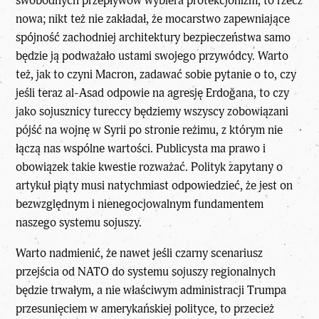
swobodnych przepływów wybiera protekcjonizm, to rzecz
nowa; nikt też nie zakładał, że mocarstwo zapewniające
spójność zachodniej architektury bezpieczeństwa samo
będzie ją podważało ustami swojego przywódcy. Warto
też, jak to czyni Macron, zadawać sobie pytanie o to, czy
jeśli teraz al-Asad odpowie na agresję Erdoğana, to czy
jako sojusznicy tureccy będziemy wszyscy zobowiązani
pójść na wojnę w Syrii po stronie reżimu, z którym nie
łączą nas wspólne wartości. Publicysta ma prawo i
obowiązek takie kwestie rozważać. Polityk zapytany o
artykuł piąty musi natychmiast odpowiedzieć, że jest on
bezwzględnym i nienegocjowalnym fundamentem
naszego systemu sojuszy.
Warto nadmienić, że nawet jeśli czarny scenariusz
przejścia od NATO do systemu sojuszy regionalnych
będzie trwałym, a nie właściwym administracji Trumpa
przesunięciem w amerykańskiej polityce, to przecież