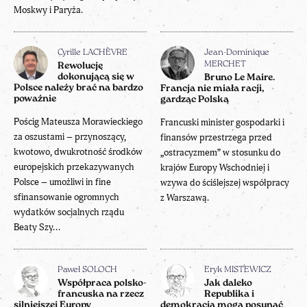
Moskwy i Paryża.
Cyrille LACHÈVRE
Jean-Dominique
MERCHET
Rewolucję
dokonującą się w
Bruno Le Maire.
Polsce należy brać na bardzo
Francja nie miała racji,
poważnie
gardząc Polską
Pościg Mateusza Morawieckiego
Francuski minister gospodarki i
za oszustami – przynoszący,
finansów przestrzega przed
kwotowo, dwukrotność środków
„ostracyzmem” w stosunku do
europejskich przekazywanych
krajów Europy Wschodniej i
Polsce – umożliwi in fine
wzywa do ściślejszej współpracy
sfinansowanie ogromnych
z Warszawą.
wydatków socjalnych rządu
Beaty Szy...
Paweł SOLOCH
Eryk MISTEWICZ
Współpraca polsko-
Jak daleko
francuska na rzecz
Republika i
silniejszej Europy
demokracja mogą posunąć