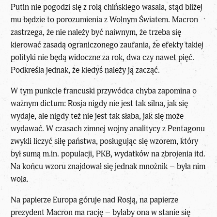
Putin nie pogodzi się z rolą chińskiego wasala, stąd bliżej
mu będzie to porozumienia z Wolnym Światem. Macron
zastrzega, że nie należy być naiwnym, że trzeba się
kierować zasadą ograniczonego zaufania, że efekty takiej
polityki nie będą widoczne za rok, dwa czy nawet pięć.
Podkreśla jednak, że kiedyś należy ją zacząć.
W tym punkcie francuski przywódca chyba zapomina o
ważnym dictum: Rosja nigdy nie jest tak silna, jak się
wydaje, ale nigdy też nie jest tak słaba, jak się może
wydawać. W czasach zimnej wojny analitycy z Pentagonu
zwykli liczyć siłę państwa, posługując się wzorem, który
był sumą m.in. populacji, PKB, wydatków na zbrojenia itd.
Na końcu wzoru znajdował się jednak mnożnik – była nim
wola.
Na papierze Europa góruje nad Rosją, na papierze
prezydent Macron ma rację – byłaby ona w stanie się