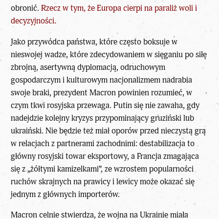
obronić.
Rzecz w tym, że Europa cierpi na paraliż woli i
decyzyjności.
Jako przywódca państwa, które często boksuje w
nieswojej wadze, które zdecydowaniem w sięganiu po siłę
zbrojną, asertywną dyplomacją, odruchowym
gospodarczym i kulturowym nacjonalizmem nadrabia
swoje braki, prezydent Macron powinien rozumieć, w
czym tkwi rosyjska przewaga. Putin się nie zawaha, gdy
nadejdzie kolejny kryzys przypominający gruziński lub
ukraiński. Nie będzie też miał oporów przed nieczystą grą
w relacjach z partnerami zachodnimi: destabilizacja to
główny rosyjski towar eksportowy, a Francja zmagająca
się z „żółtymi kamizelkami”, ze wzrostem popularności
ruchów skrajnych na prawicy i lewicy może okazać się
jednym z głównych importerów.
Macron celnie stwierdza, że wojna na Ukrainie miała