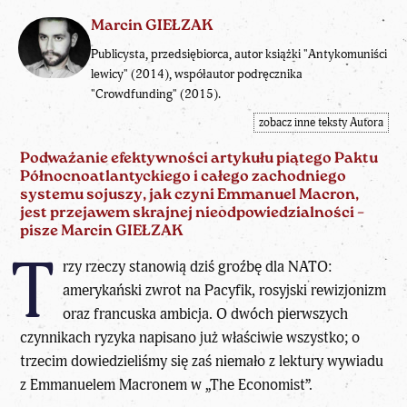
Marcin GIEŁZAK
Publicysta, przedsiębiorca, autor książki "Antykomuniści
lewicy" (2014), współautor podręcznika
"Crowdfunding" (2015).
zobacz inne teksty Autora
Podważanie efektywności artykułu piątego Paktu
Północnoatlantyckiego i całego zachodniego
systemu sojuszy, jak czyni Emmanuel Macron,
jest przejawem skrajnej nieodpowiedzialności –
pisze Marcin GIEŁZAK
T
rzy rzeczy stanowią dziś groźbę dla NATO:
amerykański zwrot na Pacyfik, rosyjski rewizjonizm
oraz francuska ambicja. O dwóch pierwszych
czynnikach ryzyka napisano już właściwie wszystko; o
trzecim dowiedzieliśmy się zaś niemało z lektury wywiadu
z Emmanuelem Macronem w „The Economist”.