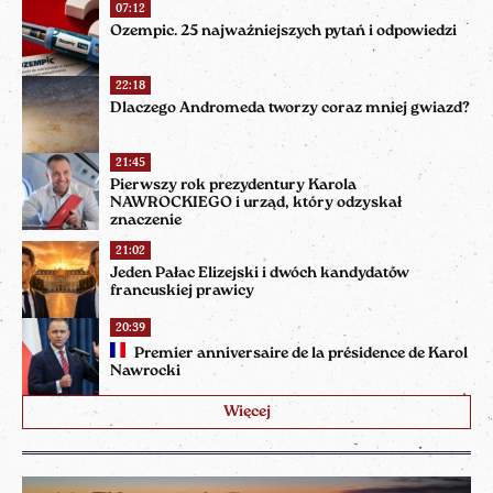
07:12
Ozempic. 25 najważniejszych pytań i odpowiedzi
22:18
Dlaczego Andromeda tworzy coraz mniej gwiazd?
21:45
Pierwszy rok prezydentury Karola
NAWROCKIEGO i urząd, który odzyskał
znaczenie
21:02
Jeden Pałac Elizejski i dwóch kandydatów
francuskiej prawicy
20:39
Premier anniversaire de la présidence de Karol
Nawrocki
Więcej