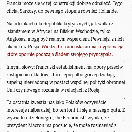
Francja może się w tej konstrukcji dobrze odnaleźć. Tego
chciał Sarkozy, do pewnego stopnia również Hollande.
Na odcinkach dla Republiki krytycznych, jak walka z
islamizmem w Afryce i na Bliskim Wschodzie, tylko
Anglosasi mogą być realnym wsparciem. Pewniejsi z nich
alianci niż Rosja.
Wiedzą to francuska armia i dyplomacja,
które opornie podążają śladem swojego pryncypała.
Innymi słowy: francuski establishment ma opory przeciw
zastąpieniu układów, które lepiej albo gorzej działają,
zupełną niewiadomą w postaci wspólnej polityki obronnej
Unii czy nowego rozdania w relacjach z Rosją.
Ta ostatnia kwestia nas jako Polaków oczywiście
interesuje najbardziej, bo ten lont tli się u naszego buta. Z
wywiadu udzielonego „The Economist” wynika, że
prezydent Macron ma poczucie, że może rozmawiać z