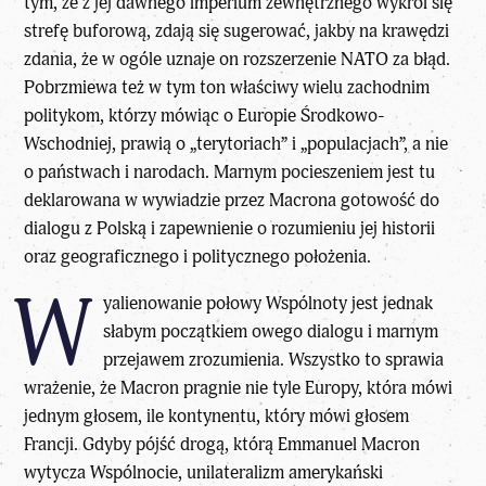
tym, że z jej dawnego imperium zewnętrznego wykroi się
strefę buforową, zdają się sugerować, jakby na krawędzi
zdania, że w ogóle uznaje on rozszerzenie NATO za błąd.
Pobrzmiewa też w tym ton właściwy wielu zachodnim
politykom, którzy mówiąc o Europie Środkowo-
Wschodniej, prawią o „terytoriach” i „populacjach”, a nie
o państwach i narodach. Marnym pocieszeniem jest tu
deklarowana w wywiadzie przez Macrona gotowość do
dialogu z Polską i zapewnienie o rozumieniu jej historii
oraz geograficznego i politycznego położenia.
W
yalienowanie połowy Wspólnoty jest jednak
słabym początkiem owego dialogu i marnym
przejawem zrozumienia. Wszystko to sprawia
wrażenie, że Macron pragnie nie tyle Europy, która mówi
jednym głosem, ile kontynentu, który mówi głosem
Francji. Gdyby pójść drogą, którą Emmanuel Macron
wytycza Wspólnocie, unilateralizm amerykański