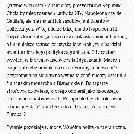
„Jarzmo wielkości Francji” ciąży prezydentowi Republiki.
Chciałby mieć rozmach Ludwika XIV, Napoleona czy de
Gaulle’a, ale nie ma ani ich zasobów, ani talentów
politycznych. W tej mierze bliżej mu do Napoleona III –
rozpaczliwie zabiega o sukcesy i poklask opinii publicznej,
a im mniejsze szanse, że uzyska je w kraju, tym bardziej
awanturnicza jego polityka zagraniczna. Gdy czytam
wywiad, w którym właściwie w każdym zdaniu Macron
czuje potrzebę odwołania się do Europy, mimowolnie
przypomina mi się sławna wymiana zdań między ostatnim
francuskim monarchą a Bismarckiem. Bonaparte
strofował człowieka, którego odbierał jako młodszego
brata w mocarstwowości: „Europa nie będzie tolerować
okupacji Polski”. Kanclerz odrzekł tylko: „A co to jest
Europa”?
Pytanie pozostaje w mocy. Wspólna polityka zagraniczna,