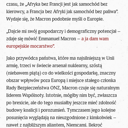
czasu, że „Afryka bez Francji jest jak samochód bez
kierowcy, a Francja bez Afryki jak samochód bez paliwa”.
Wydaje się, że Macron podobnie myśli o Europie.
„Dajcie mi swój gospodarczy i demograficzny potencjał –
zdaje się mówić Emmanuel Macron –
a ja dam wam
europejskie mocarstwo”.
Jako przywódca państwa, które ma najsilniejszą w Unii
armię, trzeci w świecie arsenał nuklearny, szóstą
(niebawem piątą) co do wielkości gospodarkę, znaczny
obszar wpływów poza Europą i miejsce stałego członka
Rady Bezpieczeństwa ONZ, Macron czuje się naturalnym
liderem Wspólnoty. Istotnie, mógłby nim być, zwłaszcza
po brexicie, ale do tego musiałby jeszcze mieć zdolność
budowy koalicji i porozumień. Tymczasem jego kolejne
posunięcia wyglądają na nieuzgodnione z kimkolwiek –
nawet z najbliższym aliantem, Niemcami. Ilekroć