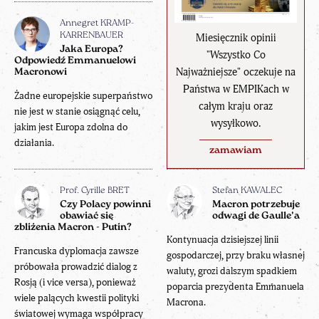
Annegret KRAMP-
Miesięcznik opinii
KARRENBAUER
Jaka Europa?
"Wszystko Co
Odpowiedź Emmanuelowi
Najważniejsze" oczekuje na
Macronowi
Państwa w EMPIKach w
Żadne europejskie superpaństwo
całym kraju oraz
nie jest w stanie osiągnąć celu,
wysyłkowo.
jakim jest Europa zdolna do
działania.
zamawiam
Prof. Cyrille BRET
Stefan KAWALEC
Czy Polacy powinni
Macron potrzebuje
obawiać się
odwagi de Gaulle’a
zbliżenia Macron - Putin?
Kontynuacja dzisiejszej linii
Francuska dyplomacja zawsze
gospodarczej, przy braku własnej
próbowała prowadzić dialog z
waluty, grozi dalszym spadkiem
Rosją (i vice versa), ponieważ
poparcia prezydenta Emmanuela
wiele palących kwestii polityki
Macrona.
światowej wymaga współpracy