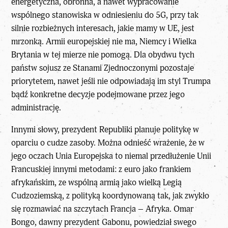
energetyczna, obronna, a nawet wypracowanie
wspólnego stanowiska w odniesieniu do 5G, przy tak
silnie rozbieżnych interesach, jakie mamy w UE, jest
mrzonką. Armii europejskiej nie ma, Niemcy i Wielka
Brytania w tej mierze nie pomogą. Dla obydwu tych
państw sojusz ze Stanami Zjednoczonymi pozostaje
priorytetem, nawet jeśli nie odpowiadają im styl Trumpa
bądź konkretne decyzje podejmowane przez jego
administrację.
Innymi słowy, prezydent Republiki planuje politykę w
oparciu o cudze zasoby. Można odnieść wrażenie, że w
jego oczach Unia Europejska to niemal przedłużenie Unii
Francuskiej innymi metodami: z euro jako frankiem
afrykańskim, ze wspólną armią jako wielką Legią
Cudzoziemską, z polityką koordynowaną tak, jak zwykło
się rozmawiać na szczytach Francja – Afryka. Omar
Bongo, dawny prezydent Gabonu, powiedział swego