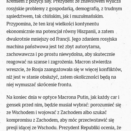
Kremlem z pozycji siły. Prezydent ze znawstwem wylicza
rosyjskie problemy z gospodarką, demografią, z trudnym
sąsiedztwem, tak chińskim, jak i muzułmańskim.
Przypomina, że ten kraj wielkości kontynentu
ekonomicznie ma potencjał równy Hiszpanii, a zatem
dwukrotnie mniejszy od Francji. Jego zdaniem rosyjska
machina państwowa jest też zbyt autorytarna,
zachowawcza i po prostu niewydolna, aby skutecznie
reagować na szanse i zagrożenia. Macron stwierdza
wreszcie, że Rosja zaangażowała się w więcej konfliktów,
niż jest w stanie obsłużyć, zatem okoliczności będą na
niej wymuszać skrócenie frontu.
Na koniec dnia w optyce Macrona Putin, jak każdy car i
gensek przed nim, będzie musiał wybrać: porozumieć się
ze Wschodem i wojować z Zachodem albo szukać
kompromisu z Zachodem, aby móc przeciwstawić się
presji idącej ze Wschodu. Prezydent Republiki ocenia, że