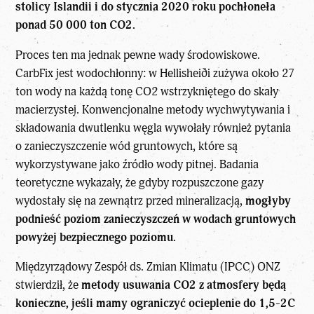
stolicy Islandii i do stycznia 2020 roku pochłoneła
ponad 50 000 ton CO2.
Proces ten ma jednak pewne wady środowiskowe.
CarbFix jest wodochłonny: w Hellisheiði zużywa około 27
ton wody na każdą tonę CO2 wstrzykniętego do skały
macierzystej. Konwencjonalne metody wychwytywania i
składowania dwutlenku węgla wywołały również pytania
o zanieczyszczenie wód gruntowych, które są
wykorzystywane jako źródło wody pitnej. Badania
teoretyczne wykazały, że gdyby rozpuszczone gazy
wydostały się na zewnątrz przed mineralizacją,
mogłyby
podnieść poziom zanieczyszczeń w wodach gruntowych
powyżej bezpiecznego poziomu.
Międzyrządowy Zespół ds. Zmian Klimatu (IPCC) ONZ
stwierdził, że
metody usuwania CO2 z atmosfery będą
konieczne, jeśli mamy ograniczyć ocieplenie do 1,5-2C