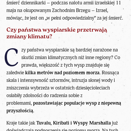
śmierć dziennikarki – podczas nalotu armii izraelskiej 11
maja na okupowanym Zachodnim Brzegu – Izrael,
mówiąc, że jest on „w pełni odpowiedzialny” za jej śmierć.
Czy państwa wyspiarskie przetrwają
zmiany klimatu?
C
zy państwa wyspiarskie są bardziej narażone na
skutki zmian klimatycznych niż inne regiony? Co
prawda, większość z tych wysp znajduje się
zaledwie
kilka metrów nad poziomem morza.
Rosnąca
skala i intensywność sztormów, intruzja słonej wody i
zniszczenia wybrzeża w ostatnich dziesięcioleciach
osłabiły zdolności do radzenia sobie z
problemami,
pozostawiając populacje wysp z niepewną
przyszłością.
Kraje takie jak
Tuvalu, Kiribati i Wyspy Marshalla
już
doświadczają podnoszenia się poziomu morza. Na tych