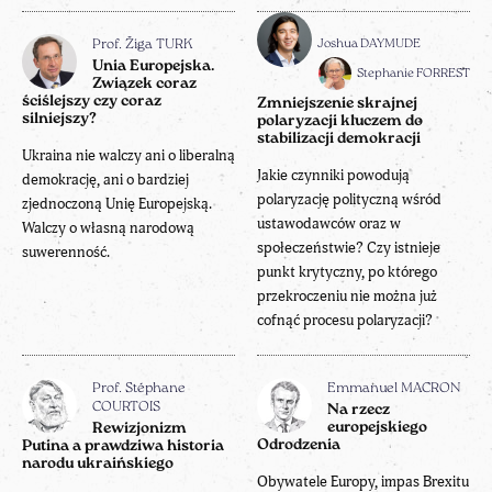
Joshua DAYMUDE
Prof. Žiga TURK
Unia Europejska.
Stephanie FORREST
Związek coraz
ściślejszy czy coraz
Zmniejszenie skrajnej
silniejszy?
polaryzacji kluczem do
stabilizacji demokracji
Ukraina nie walczy ani o liberalną
Jakie czynniki powodują
demokrację, ani o bardziej
polaryzację polityczną wśród
zjednoczoną Unię Europejską.
ustawodawców oraz w
Walczy o własną narodową
społeczeństwie? Czy istnieje
suwerenność.
punkt krytyczny, po którego
przekroczeniu nie można już
cofnąć procesu polaryzacji?
Prof. Stéphane
Emmanuel MACRON
COURTOIS
Na rzecz
europejskiego
Rewizjonizm
Odrodzenia
Putina a prawdziwa historia
narodu ukraińskiego
Obywatele Europy, impas Brexitu