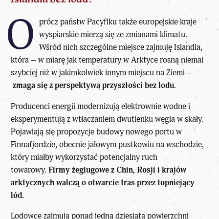
Islandia bez lodu?
O
prócz państw Pacyfiku także europejskie kraje
wyspiarskie mierzą się ze zmianami klimatu.
Wśród nich szczególne miejsce zajmuję Islandia,
która – w miarę jak temperatury w Arktyce rosną niemal
szybciej niż w jakimkolwiek innym miejscu na Ziemi –
zmaga się z perspektywą przyszłości bez lodu.
Producenci energii modernizują elektrownie wodne i
eksperymentują z wtłaczaniem dwutlenku węgla w skały.
Pojawiają się propozycje budowy nowego portu w
Finnafjordzie, obecnie jałowym pustkowiu na wschodzie,
który miałby wykorzystać potencjalny ruch
towarowy.
Firmy żeglugowe z Chin, Rosji i krajów
arktycznych walczą o otwarcie tras przez topniejący
lód.
Lodowce zajmują ponad jedną dziesiątą powierzchni