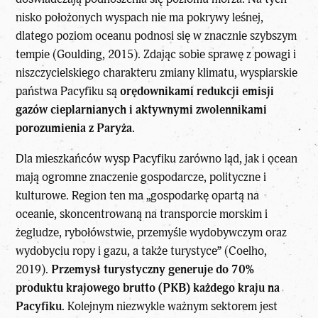
nisko położonych wyspach nie ma pokrywy leśnej,
dlatego poziom oceanu podnosi się w znacznie szybszym
tempie (Goulding, 2015). Zdając sobie sprawę z powagi i
niszczycielskiego charakteru zmiany klimatu, wyspiarskie
państwa Pacyfiku są
orędownikami redukcji emisji
gazów cieplarnianych i aktywnymi zwolennikami
porozumienia z Paryża.
Dla mieszkańców wysp Pacyfiku zarówno ląd, jak i ocean
mają ogromne znaczenie gospodarcze, polityczne i
kulturowe. Region ten ma „gospodarkę opartą na
oceanie, skoncentrowaną na transporcie morskim i
żegludze, rybołówstwie, przemyśle wydobywczym oraz
wydobyciu ropy i gazu, a także turystyce” (Coelho,
2019).
Przemysł turystyczny generuje do 70%
produktu krajowego brutto (PKB) każdego kraju na
Pacyfiku.
Kolejnym niezwykle ważnym sektorem jest