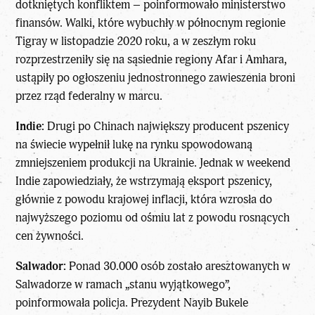
dotkniętych konfliktem – poinformowało ministerstwo
finansów. Walki, które wybuchły w północnym regionie
Tigray w listopadzie 2020 roku, a w zeszłym roku
rozprzestrzeniły się na sąsiednie regiony Afar i Amhara,
ustąpiły po ogłoszeniu jednostronnego zawieszenia broni
przez rząd federalny w marcu.
Indie:
Drugi po Chinach największy producent pszenicy
na świecie wypełnił lukę na rynku spowodowaną
zmniejszeniem produkcji na Ukrainie. Jednak w weekend
Indie zapowiedziały, że wstrzymają eksport pszenicy,
głównie z powodu krajowej inflacji, która wzrosła do
najwyższego poziomu od ośmiu lat z powodu rosnących
cen żywności.
Salwador:
Ponad 30.000 osób zostało aresztowanych w
Salwadorze w ramach „stanu wyjątkowego”,
poinformowała policja. Prezydent Nayib Bukele