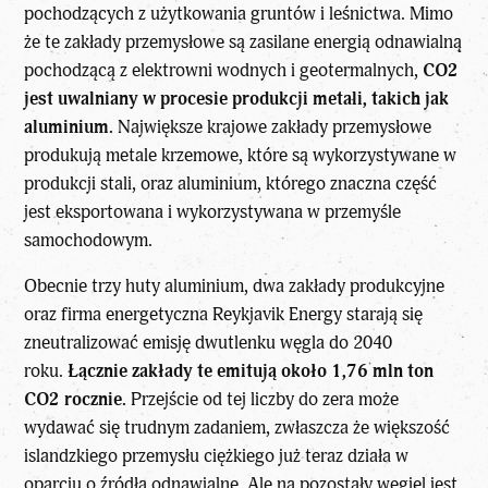
pochodzących z użytkowania gruntów i leśnictwa. Mimo
że te zakłady przemysłowe są zasilane energią odnawialną
pochodzącą z elektrowni wodnych i geotermalnych,
CO2
jest uwalniany w procesie produkcji metali, takich jak
aluminium.
Największe krajowe zakłady przemysłowe
produkują metale krzemowe, które są wykorzystywane w
produkcji stali, oraz aluminium, którego znaczna część
jest eksportowana i wykorzystywana w przemyśle
samochodowym.
Obecnie trzy huty aluminium, dwa zakłady produkcyjne
oraz firma energetyczna Reykjavik Energy starają się
zneutralizować emisję dwutlenku węgla do 2040
roku.
Łącznie zakłady te emitują około 1,76 mln ton
CO2 rocznie.
Przejście od tej liczby do zera może
wydawać się trudnym zadaniem, zwłaszcza że większość
islandzkiego przemysłu ciężkiego już teraz działa w
oparciu o źródła odnawialne. Ale na pozostały węgiel jest