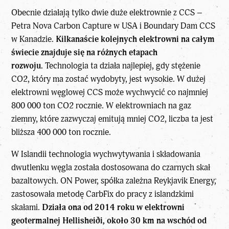
Obecnie działają tylko dwie duże elektrownie z CCS –
Petra Nova Carbon Capture w USA i Boundary Dam CCS
w Kanadzie.
Kilkanaście kolejnych elektrowni na całym
świecie znajduje się na różnych etapach
rozwoju.
Technologia ta działa najlepiej, gdy stężenie
CO2, który ma zostać wydobyty, jest wysokie. W dużej
elektrowni węglowej CCS może wychwycić co najmniej
800 000 ton CO2 rocznie. W elektrowniach na gaz
ziemny, które zazwyczaj emitują mniej CO2, liczba ta jest
bliższa 400 000 ton rocznie.
W Islandii technologia wychwytywania i składowania
dwutlenku węgla została dostosowana do czarnych skał
bazaltowych. ON Power, spółka zależna Reykjavik Energy,
zastosowała metodę CarbFix do pracy z islandzkimi
skałami.
Działa ona od 2014 roku w elektrowni
geotermalnej Hellisheiði, około 30 km na wschód od