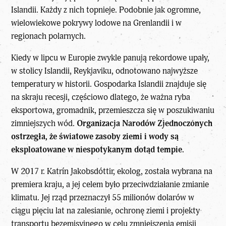
Islandii. Każdy z nich topnieje. Podobnie jak ogromne,
wielowiekowe pokrywy lodowe na Grenlandii i w
regionach polarnych.
Kiedy w lipcu w Europie zwykle panują rekordowe upały,
w stolicy Islandii, Reykjaviku, odnotowano najwyższe
temperatury w historii. Gospodarka Islandii znajduje się
na skraju recesji, częściowo dlatego, że ważna ryba
eksportowa, gromadnik, przemieszcza się w poszukiwaniu
zimniejszych wód.
Organizacja Narodów Zjednoczonych
ostrzegła, że światowe zasoby ziemi i wody są
eksploatowane w niespotykanym dotąd tempie.
W 2017 r. Katrín Jakobsdóttir, ekolog, została wybrana na
premiera kraju, a jej celem było przeciwdziałanie zmianie
klimatu. Jej rząd przeznaczył 55 milionów dolarów w
ciągu pięciu lat na zalesianie, ochronę ziemi i projekty
transportu bezemisyjnego w celu zmniejszenia emisji