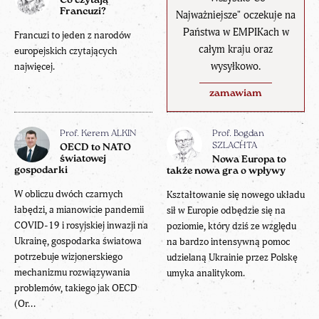
Co czytają
Francuzi?
Najważniejsze" oczekuje na
Państwa w EMPIKach w
Francuzi to jeden z narodów
całym kraju oraz
europejskich czytających
wysyłkowo.
najwięcej.
zamawiam
Prof. Kerem ALKIN
Prof. Bogdan
SZLACHTA
OECD to NATO
światowej
Nowa Europa to
gospodarki
także nowa gra o wpływy
W obliczu dwóch czarnych
Kształtowanie się nowego układu
łabędzi, a mianowicie pandemii
sił w Europie odbędzie się na
COVID-19 i rosyjskiej inwazji na
poziomie, który dziś ze względu
Ukrainę, gospodarka światowa
na bardzo intensywną pomoc
potrzebuje wizjonerskiego
udzielaną Ukrainie przez Polskę
mechanizmu rozwiązywania
umyka analitykom.
problemów, takiego jak OECD
(Or...