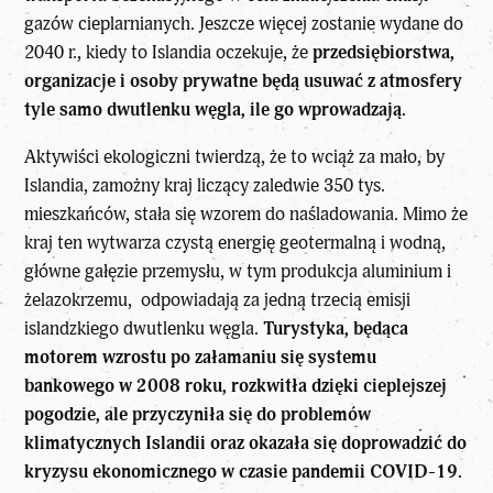
gazów cieplarnianych. Jeszcze więcej zostanie wydane do
2040 r., kiedy to Islandia oczekuje, że
przedsiębiorstwa,
organizacje i osoby prywatne będą usuwać z atmosfery
tyle samo dwutlenku węgla, ile go wprowadzają.
Aktywiści ekologiczni twierdzą, że to wciąż za mało, by
Islandia, zamożny kraj liczący zaledwie 350 tys.
mieszkańców, stała się wzorem do naśladowania. Mimo że
kraj ten wytwarza czystą energię geotermalną i wodną,
główne gałęzie przemysłu, w tym produkcja aluminium i
żelazokrzemu, odpowiadają za jedną trzecią emisji
islandzkiego dwutlenku węgla.
Turystyka, będąca
motorem wzrostu po załamaniu się systemu
bankowego w 2008 roku, rozkwitła dzięki cieplejszej
pogodzie, ale przyczyniła się do problemów
klimatycznych Islandii oraz okazała się doprowadzić do
kryzysu ekonomicznego w czasie pandemii COVID-19.