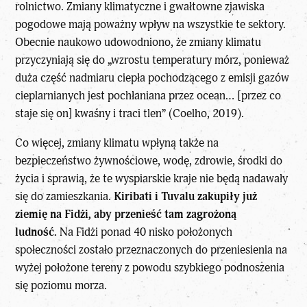
rolnictwo. Zmiany klimatyczne i gwałtowne zjawiska
pogodowe mają poważny wpływ na wszystkie te sektory.
Obecnie naukowo udowodniono, że zmiany klimatu
przyczyniają się do „wzrostu temperatury mórz, ponieważ
duża część nadmiaru ciepła pochodzącego z emisji gazów
cieplarnianych jest pochłaniana przez ocean… [przez co
staje się on] kwaśny i traci tlen” (Coelho, 2019).
Co więcej, zmiany klimatu wpłyną także na
bezpieczeństwo żywnościowe, wodę, zdrowie, środki do
życia i sprawią, że te wyspiarskie kraje nie będą nadawały
się do zamieszkania.
Kiribati i Tuvalu zakupiły już
ziemię na Fidżi, aby przenieść tam zagrożoną
ludność.
Na Fidżi ponad 40 nisko położonych
społeczności zostało przeznaczonych do przeniesienia na
wyżej położone tereny z powodu szybkiego podnoszenia
się poziomu morza.