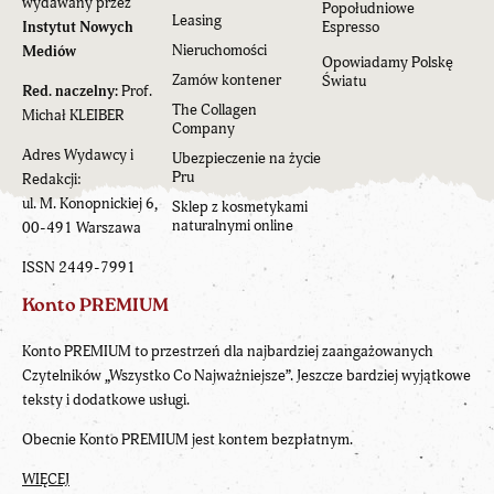
wydawany przez
Popołudniowe
Leasing
Instytut Nowych
Espresso
Nieruchomości
Mediów
Opowiadamy Polskę
Zamów kontener
Światu
Red. naczelny:
Prof.
The Collagen
Michał KLEIBER
Company
Adres Wydawcy i
Ubezpieczenie na życie
Pru
Redakcji:
ul. M. Konopnickiej 6,
Sklep z kosmetykami
naturalnymi online
00-491 Warszawa
ISSN 2449-7991
Konto PREMIUM
Konto PREMIUM to przestrzeń dla najbardziej zaangażowanych
Czytelników „Wszystko Co Najważniejsze”. Jeszcze bardziej wyjątkowe
teksty i dodatkowe usługi.
Obecnie Konto PREMIUM jest kontem bezpłatnym.
WIĘCEJ