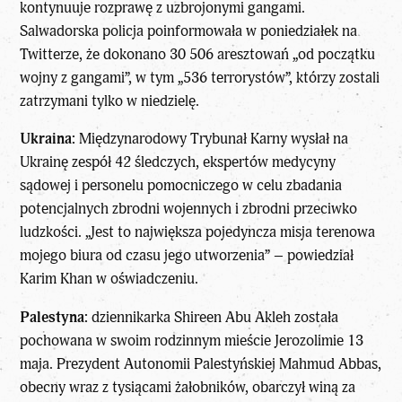
kontynuuje rozprawę z uzbrojonymi gangami.
Salwadorska policja poinformowała w poniedziałek na
Twitterze, że dokonano 30 506 aresztowań „od początku
wojny z gangami”, w tym „536 terrorystów”, którzy zostali
zatrzymani tylko w niedzielę.
Ukraina:
Międzynarodowy Trybunał Karny wysłał na
Ukrainę zespół 42 śledczych, ekspertów medycyny
sądowej i personelu pomocniczego w celu zbadania
potencjalnych zbrodni wojennych i zbrodni przeciwko
ludzkości. „Jest to największa pojedyncza misja terenowa
mojego biura od czasu jego utworzenia” – powiedział
Karim Khan w oświadczeniu.
Palestyna:
dziennikarka Shireen Abu Akleh została
pochowana w swoim rodzinnym mieście Jerozolimie 13
maja. Prezydent Autonomii Palestyńskiej Mahmud Abbas,
obecny wraz z tysiącami żałobników, obarczył winą za