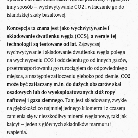
inny sposób – wychwytywanie CO2 i wtłaczanie go do
islandzkiej skały bazaltowej.
Koncepcja ta znana jest jako wychwytywanie i
składowanie dwutlenku węgla (CCS), a wersje tej
technologii są testowane od lat.
Zazwyczaj
wychwytywanie i składowanie dwutlenku węgla polega
na wychwyceniu CO2 i oddzieleniu go od innych gazów,
przetransportowaniu go rurociągiem do odpowiedniego
miejsca, a następnie zatłoczeniu głęboko pod ziemię.
CO2
może być zatłaczany
m.in
. do dużych obszarów skał
osadowych lub do wyeksploatowanych złóż ropy
naftowej i gazu ziemnego.
Tam jest składowany, zwykle
na głębokości co najmniej jednego kilometra i z czasem
zamienia się w nieszkodliwy minerał węglanowy, taki jak
kalcyt – jeden z głównych składników marmuru i
wapienia.