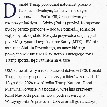
D
onald Trump
powiedział natomiast prasie w
Gabinecie Owalnym, że nie wie nic o tym
zaproszeniu. Podkreślił, że jest otwarty na
rozmowy z każdym. – Gdyby (Putin) przybył, to zapewne
byłoby bardzo pomocne – dodał. Podkreślił jednak, że
wątpi, by tak się stało. Rosyjski przywódca ścigany jest
przez Międzynarodowy Trybunał Karny (MTK). USA nie
są stroną Statutu Rzymskiego, na mocy którego
powołano w 2002 r. MTK. W sierpniu ubiegłego roku
Trump spotkał się z Putinem na Alasce.
USA sprawują w tym roku przewodnictwo w G20. Donald
Trump będzie gospodarzem szczytu liderów w dniach 14-
15 grudnia 2026 r. w ośrodku Trump National Doral
Miami na Florydzie. Na początku września
prezydent
Karol Nawrocki
poinformował podczas wizyty w
Waszyngtonie, że prezydent USA zaprosił go na szczyt.