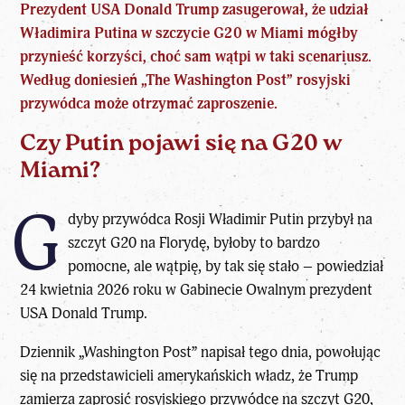
Prezydent USA
Donald Trump
zasugerował, że udział
Władimira Putina
w szczycie G20 w Miami mógłby
przynieść korzyści, choć sam wątpi w taki scenariusz.
Według doniesień „The Washington Post” rosyjski
przywódca może otrzymać zaproszenie.
Czy Putin pojawi się na G20 w
Miami?
G
dyby przywódca Rosji
Władimir Putin
przybył na
szczyt G20 na Florydę, byłoby to bardzo
pomocne, ale wątpię, by tak się stało – powiedział
24 kwietnia 2026 roku w Gabinecie Owalnym prezydent
USA Donald Trump.
Dziennik „Washington Post” napisał tego dnia, powołując
się na przedstawicieli amerykańskich władz, że Trump
zamierza zaprosić rosyjskiego przywódcę na szczyt G20,