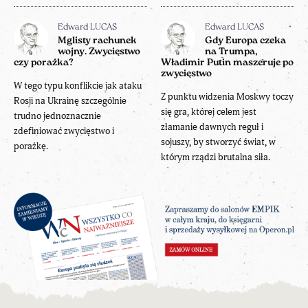
Edward LUCAS
Edward LUCAS
Mglisty rachunek
Gdy Europa czeka
wojny. Zwycięstwo
na Trumpa,
czy porażka?
Władimir Putin maszeruje po
zwycięstwo
W tego typu konflikcie jak ataku
Z punktu widzenia Moskwy toczy
Rosji na Ukrainę szczególnie
się gra, której celem jest
trudno jednoznacznie
złamanie dawnych reguł i
zdefiniować zwycięstwo i
sojuszy, by stworzyć świat, w
porażkę.
którym rządzi brutalna siła.