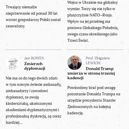
Wojna w Ukrainie ma globalny
Trwający niemalże
wymiar. Toczy się nie tylko w
nieprzerwanie od ponad 30 lat
płaszczyźnie NATO–Rosja.
wzrost gospodarczy Polski został
Wpływ na jej przebieg ma
zauważony.
postawa Globalnego Południa,
swego czasu określanego jako
Trzeci Świat.
Jan ROKITA
Prof. Zbigniew
LEWICKI
Zmierzch
dyplomacji
Donald Trump
zmierza w stronę trzeciej
Nie ma co do tego dwóch zdań:
kadencji
w tym nowym świecie ambasady,
Powinniśmy brać pod uwagę
ambasadorzy i zawodowi
pozostanie Donalda Trumpa na
dyplomaci, ze swoją
urzędzie prezydenta Stanów
kindersztubą, ukończonymi
Zjednoczonych na kolejną
akademiami dyplomatycznymi i
kadencję.
profesjonalną dyskrecją, są coraz
bardziej...