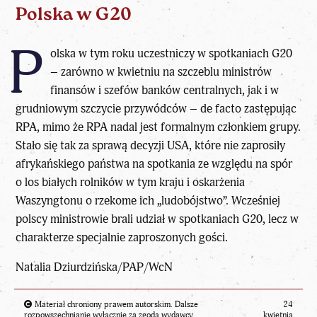
Polska w G20
P
olska w tym roku uczestniczy w spotkaniach G20
– zarówno w kwietniu na szczeblu ministrów
finansów i szefów banków centralnych, jak i w
grudniowym szczycie przywódców – de facto zastępując
RPA, mimo że RPA nadal jest formalnym członkiem grupy.
Stało się tak za sprawą decyzji USA, które nie zaprosiły
afrykańskiego państwa na spotkania ze względu na spór
o los białych rolników w tym kraju i oskarżenia
Waszyngtonu o rzekome ich „ludobójstwo”. Wcześniej
polscy ministrowie brali udział w spotkaniach G20, lecz w
charakterze specjalnie zaproszonych gości.
Natalia Dziurdzińska/PAP/WcN
Materiał chroniony prawem autorskim. Dalsze
24
rozpowszechnianie wyłącznie za zgodą wydawcy.
kwietnia