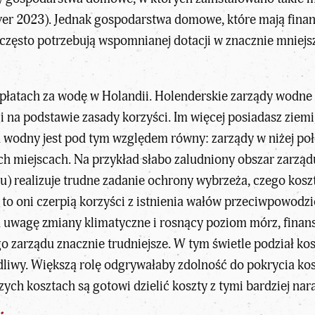
aver 2023). Jednak gospodarstwa domowe, które mają fina
 często potrzebują wspomnianej dotacji w znacznie mniej
płatach za wodę w Holandii. Holenderskie zarządy wodne
na podstawie zasady korzyści. Im więcej posiadasz ziemi,
d wodny jest pod tym względem równy: zarządy w niżej po
h miejscach. Na przykład słabo zaludniony obszar zarzą
u) realizuje trudne zadanie ochrony wybrzeża, czego kos
to oni czerpią korzyści z istnienia wałów przeciwpowodzio
d uwagę zmiany klimatyczne i rosnący poziom mórz, finans
ego zarządu znacznie trudniejsze. W tym świetle podział
edliwy. Większą rolę odgrywałaby zdolność do pokrycia k
ych kosztach są gotowi dzielić koszty z tymi bardziej na