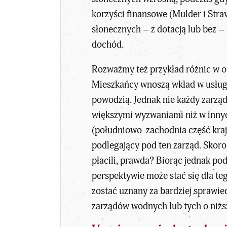
korzyści finansowe (Mulder i Str
słonecznych – z dotacją lub bez –
dochód.
Rozważmy też przykład różnic w o
Mieszkańcy wnoszą wkład w usługi 
powodzią. Jednak nie każdy zarzą
większymi wyzwaniami niż w innyc
(południowo-zachodnia część kraj
podlegający pod ten zarząd. Skoro 
płacili, prawda? Biorąc jednak po
perspektywie może stać się dla t
zostać uznany za bardziej sprawi
zarządów wodnych lub tych o niższ