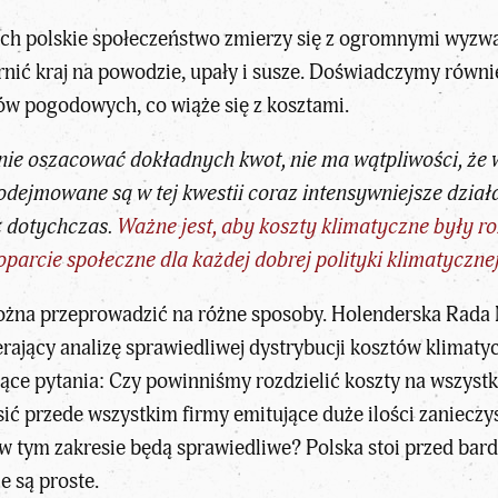
h polskie społeczeństwo zmierzy się z ogromnymi wyzwa
rnić kraj na powodzie, upały i susze. Doświadczymy równi
w pogodowych, co wiąże się z kosztami.
e oszacować dokładnych kwot, nie ma wątpliwości, że w 
dejmowane są w tej kwestii coraz intensywniejsze działa
ż dotychczas.
Ważne jest, aby koszty klimatyczne były ro
parcie społeczne dla każdej dobrej polityki klimatyczne
ożna przeprowadzić na różne sposoby. Holenderska Rada
erający analizę sprawiedliwej dystrybucji kosztów klima
jące pytania: Czy powinniśmy rozdzielić koszty na wszyst
 przede wszystkim firmy emitujące duże ilości zanieczyszc
 w tym zakresie będą sprawiedliwe? Polska stoi przed bar
e są proste.