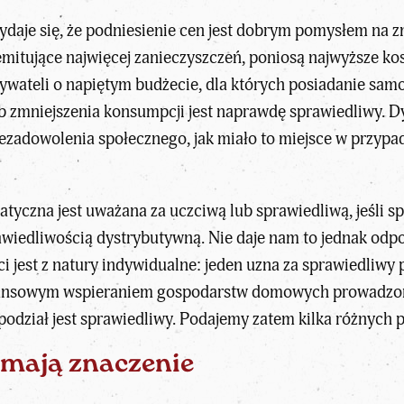
daje się, że podniesienie cen jest dobrym pomysłem na z
mitujące najwięcej zanieczyszczeń, poniosą najwyższe kosz
ywateli o napiętym budżecie, dla których posiadanie samo
ób zmniejszenia konsumpcji jest naprawdę sprawiedliwy. D
adowolenia społecznego, jak miało to miejsce w przypadk
atyczna jest uważana za uczciwą lub sprawiedliwą, jeśli sp
iedliwością dystrybutywną. Nie daje nam to jednak odpow
 jest z natury indywidualne: jeden uzna za sprawiedliwy
finansowym wspieraniem gospodarstw domowych prowadzo
i podział jest sprawiedliwy. Podajemy zatem kilka różnych
mają znaczenie