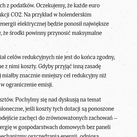
ch z podatków. Oczekujemy, że każde euro
ukcji CO2. Na przykład w holenderskim
ergii elektrycznej będzie ponosił największe
emy, że środki powinny przynosić maksymalne
ział celów redukcyjnych nie jest do końca zgodny,
e z nimi koszty. Gdyby przyjąć inną zasadę
ej miałby znacznie mniejszy cel redukcyjny niż
w ograniczenie emisji.
kosztów. Pochylmy się nad dyskusją na temat
neczne, jeśli koszty tych dotacji są ponoszone
 podejście zachęci do zrównoważonych zachowań –
a energię w gospodarstwach domowych bez paneli
echanizmy oszczędzania energii, odniosą