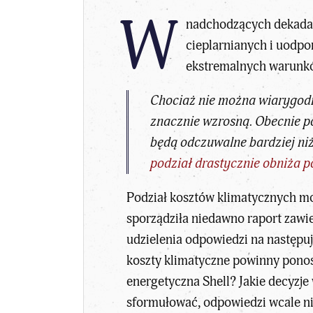
W
nadchodzących dekadac
cieplarnianych i uodpo
ekstremalnych warunkó
Chociaż nie można wiarygodni
znacznie wzrosną. Obecnie po
będą odczuwalne bardziej ni
podział drastycznie obniża po
Podział kosztów klimatycznych m
sporządziła niedawno raport zawi
udzielenia odpowiedzi na następu
koszty klimatyczne powinny ponosić
energetyczna Shell? Jakie decyzje
sformułować, odpowiedzi wcale ni