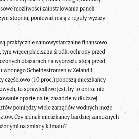
nsowe możliwości zainstalowania paneli
szym stopniu, ponieważ mają z reguły wyższy
 są praktycznie samowystarczalne finansowo.
 tym więcej płacisz za środki ochrony przed
łożonych obszarach na wybrzeżu stoją przed
du wodnego Scheldestromen w Zelandii
zty częściowo (10 proc.) ponoszą mieszkańcy
wych, to sprawiedliwe jest, by to oni za nie
owanie oparte na tej zasadzie w dłuższej
 kosztów pomiędzy wiele zarządów wodnych może
osztów. Czy jednak mieszkańcy bardziej zamożnych
rażonymi na zmiany klimatu?