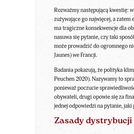
Rozważmy następującą kwestię: wy
zużywające go najwięcej, a zatem e
ma tragiczne konsekwencje dla ob
nasuwa się pytanie, czy taki spos
może prowadzić do ogromnego niez
Jaunes) we Francji.
Badania pokazują, że polityka klim
Peuchen 2020). Nazywamy to spraw
ponieważ poczucie sprawiedliwości
obywateli, drugi opowie się za 
jednej odpowiedzi na pytanie, jak
Zasady
dystrybucji