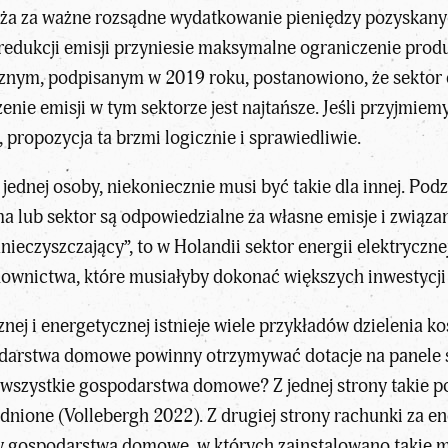
aża za ważne rozsądne wydatkowanie pieniędzy pozyskany
redukcji emisji przyniesie maksymalne ograniczenie prod
nym, podpisanym w 2019 roku, postanowiono, że sektor en
zenie emisji w tym sektorze jest najtańsze. Jeśli przyjmi
 propozycja ta brzmi logicznie i sprawiedliwie.
a jednej osoby, niekoniecznie musi być takie dla innej. Pod
a lub sektor są odpowiedzialne za własne emisje i związan
anieczyszczający”, to w Holandii sektor energii elektryczn
downictwa, które musiałyby dokonać większych inwestycji 
znej i energetycznej istnieje wiele przykładów dzielenia 
arstwa domowe powinny otrzymywać dotacje na panele sło
a wszystkie gospodarstwa domowe? Z jednej strony takie
sadnione (Vollebergh 2022). Z drugiej strony rachunki z
y gospodarstwa domowe, w których zainstalowano takie m