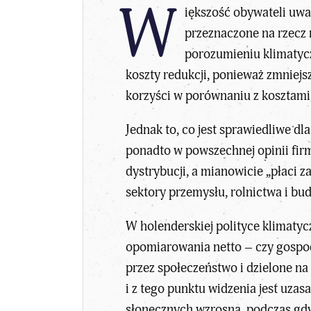
W
iększość obywateli uw
przeznaczone na rzecz 
porozumieniu klimatycz
koszty redukcji, ponieważ zmniejs
korzyści w porównaniu z kosztami,
Jednak to, co jest sprawiedliwe dl
ponadto w powszechnej opinii firm
dystrybucji, a mianowicie „płaci z
sektory przemysłu, rolnictwa i bu
W holenderskiej polityce klimatyc
opomiarowania netto – czy gospod
przez społeczeństwo i dzielone n
i z tego punktu widzenia jest uza
słonecznych wzrosną, podczas gd