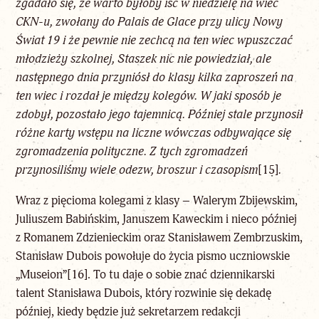
zgadało się, że warto byłoby iść w niedzielę na wiec
CKN-u, zwołany do Palais de Glace przy ulicy Nowy
Świat 19 i że pewnie nie zechcą na ten wiec wpuszczać
młodzieży szkolnej, Staszek nic nie powiedział, ale
następnego dnia przyniósł do klasy kilka zaproszeń na
ten wiec i rozdał je między kolegów. W jaki sposób je
zdobył, pozostało jego tajemnicą. Później stale przynosił
różne karty wstępu na liczne wówczas odbywające się
zgromadzenia polityczne. Z tych zgromadzeń
przynosiliśmy wiele odezw, broszur i czasopism
[15]
.
Wraz z pięcioma kolegami z klasy – Walerym Zbijewskim,
Juliuszem Babińskim, Januszem Kaweckim i nieco później
z Romanem Zdzienieckim oraz Stanisławem Zembrzuskim,
Stanisław Dubois powołuje do życia pismo uczniowskie
„Museion”
[16]
. To tu daje o sobie znać dziennikarski
talent Stanisława Dubois, który rozwinie się dekadę
później, kiedy będzie już sekretarzem redakcji