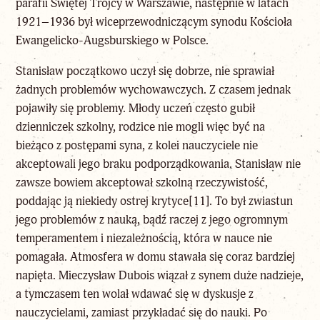
parafii Świętej Trójcy w Warszawie, następnie w latach
1921–1936 był wiceprzewodniczącym synodu Kościoła
Ewangelicko-Augsburskiego w Polsce.
Stanisław początkowo uczył się dobrze, nie sprawiał
żadnych problemów wychowawczych. Z czasem jednak
pojawiły się problemy. Młody uczeń często gubił
dzienniczek szkolny, rodzice nie mogli więc być na
bieżąco z postępami syna, z kolei nauczyciele nie
akceptowali jego braku podporządkowania. Stanisław nie
zawsze bowiem akceptował szkolną rzeczywistość,
poddając ją niekiedy ostrej krytyce
[11]
. To był zwiastun
jego problemów z nauką, bądź raczej z jego ogromnym
temperamentem i niezależnością, która w nauce nie
pomagała. Atmosfera w domu stawała się coraz bardziej
napięta. Mieczysław Dubois wiązał z synem duże nadzieje,
a tymczasem ten wolał wdawać się w dyskusje z
nauczycielami, zamiast przykładać się do nauki. Po