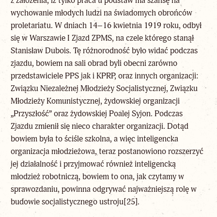
z założenia, iż tylko praca u podstaw ma szansę na
wychowanie młodych ludzi na świadomych obrońców
proletariatu. W dniach 14–16 kwietnia 1919 roku, odbył
się w Warszawie I Zjazd ZPMS, na czele którego stanął
Stanisław Dubois. Tę różnorodność było widać podczas
zjazdu, bowiem na sali obrad byli obecni zarówno
przedstawiciele PPS jak i KPRP, oraz innych organizacji:
Związku Niezależnej Młodzieży Socjalistycznej, Związku
Młodzieży Komunistycznej, żydowskiej organizacji
„Przyszłość” oraz żydowskiej Poalej Syjon. Podczas
Zjazdu zmienił się nieco charakter organizacji. Dotąd
bowiem była to ściśle szkolna, a więc inteligencka
organizacja młodzieżowa, teraz postanowiono rozszerzyć
jej działalność i przyjmować również inteligencką
młodzież robotniczą, bowiem to ona, jak czytamy w
sprawozdaniu, powinna odgrywać najważniejszą rolę w
budowie socjalistycznego ustroju
[25]
.