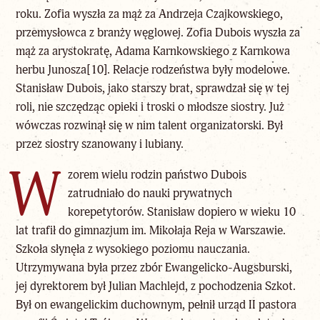
roku. Zofia wyszła za mąż za Andrzeja Czajkowskiego,
przemysłowca z branży węglowej. Zofia Dubois wyszła za
mąż za arystokratę, Adama Karnkowskiego z Karnkowa
herbu Junosza
[10]
. Relacje rodzeństwa były modelowe.
Stanisław Dubois, jako starszy brat, sprawdzał się w tej
roli, nie szczędząc opieki i troski o młodsze siostry. Już
wówczas rozwinął się w nim talent organizatorski. Był
przez siostry szanowany i lubiany.
W
zorem wielu rodzin państwo Dubois
zatrudniało do nauki prywatnych
korepetytorów. Stanisław dopiero w wieku 10
lat trafił do gimnazjum im. Mikołaja Reja w Warszawie.
Szkoła słynęła z wysokiego poziomu nauczania.
Utrzymywana była przez zbór Ewangelicko-Augsburski,
jej dyrektorem był Julian Machlejd, z pochodzenia Szkot.
Był on ewangelickim duchownym, pełnił urząd II pastora