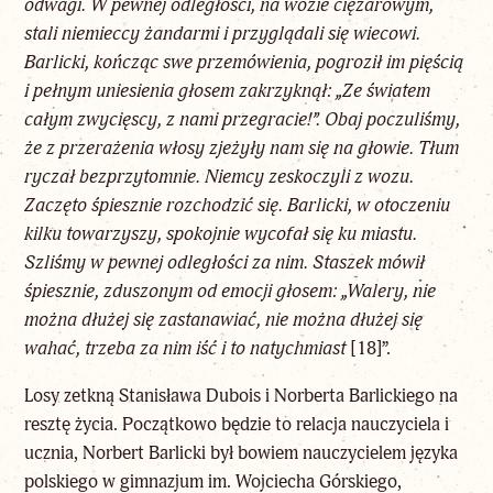
odwagi. W pewnej odległości, na wozie ciężarowym,
stali niemieccy żandarmi i przyglądali się wiecowi.
Barlicki, kończąc swe przemówienia, pogroził im pięścią
i pełnym uniesienia głosem zakrzyknął: „Ze światem
całym zwycięscy, z nami przegracie!”. Obaj poczuliśmy,
że z przerażenia włosy zjeżyły nam się na głowie. Tłum
ryczał bezprzytomnie. Niemcy zeskoczyli z wozu.
Zaczęto śpiesznie rozchodzić się. Barlicki, w otoczeniu
kilku towarzyszy, spokojnie wycofał się ku miastu.
Szliśmy w pewnej odległości za nim. Staszek mówił
śpiesznie, zduszonym od emocji głosem: „Walery, nie
można dłużej się zastanawiać, nie można dłużej się
wahać, trzeba za nim iść i to natychmiast
[18]
”.
Losy zetkną Stanisława Dubois i Norberta Barlickiego na
resztę życia. Początkowo będzie to relacja nauczyciela i
ucznia, Norbert Barlicki był bowiem nauczycielem języka
polskiego w gimnazjum im. Wojciecha Górskiego,