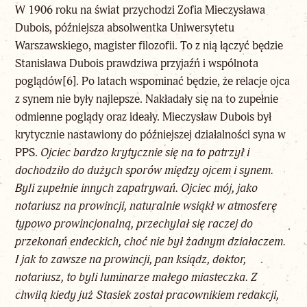
W 1906 roku na świat przychodzi Zofia Mieczysława
Dubois, późniejsza absolwentka Uniwersytetu
Warszawskiego, magister filozofii. To z nią łączyć będzie
Stanisława Dubois prawdziwa przyjaźń i wspólnota
poglądów
[6]
. Po latach wspominać będzie, że relacje ojca
z synem nie były najlepsze. Nakładały się na to zupełnie
odmienne poglądy oraz ideały. Mieczysław Dubois był
krytycznie nastawiony do późniejszej działalności syna w
PPS.
Ojciec bardzo krytycznie się na to patrzył i
dochodziło do dużych sporów między ojcem i synem.
Byli zupełnie innych zapatrywań. Ojciec mój, jako
notariusz na prowincji, naturalnie wsiąkł w atmosferę
typowo prowincjonalną, przechylał się raczej do
przekonań endeckich, choć nie był żadnym działaczem.
I jak to zawsze na prowincji, pan ksiądz, doktor,
notariusz, to byli luminarze małego miasteczka. Z
chwilą kiedy już Stasiek został pracownikiem redakcji,