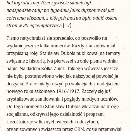
hektograficznej. Rzeczywiście skutek był
nadspodziewany: po tygodniu Julek dysponował już
czterema kliszami, z których można było odbić osiem
stron w 30 egzemplarzach
[17]
.
Pismo natychmiast się sprzedało, co pozwoliło na
wydanie jeszcze kilka numerów. Każdy z uczniów miał
przypisaną rolę. Stanisław Dubois publikował na tematy
związane z historią. Na pierwszej stronie pisma widniał
napis: Nakładem Kółka Znicz. Takiego wówczas jeszcze
nie było, postanowiono więc jak najszybciej powołać je
do życia. Prace miały ruszyć po wakacjach z nadejściem
nowego roku szkolnego 1916/1917. Zaczęły się już
krystalizować zamiłowania i poglądy młodych uczniów.
Od tego momentu Stanisław Dubois wkraczał na drogę
socjalizmu, odkrywał jego działalność i program.
Uczestnicząc w licznych wiecach i odczytach,
organizowanych zwłaszcza przez CKN, gdzie przemawiali