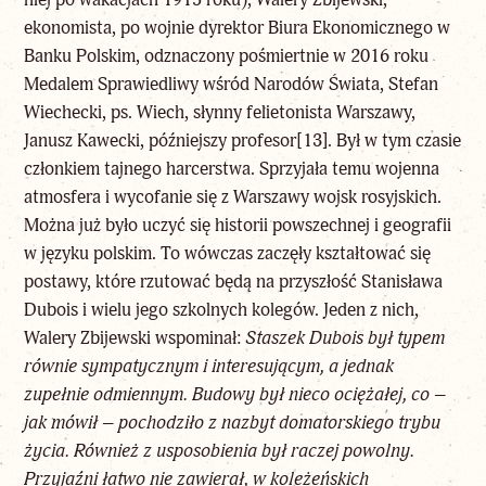
ekonomista, po wojnie dyrektor Biura Ekonomicznego w
Banku Polskim, odznaczony pośmiertnie w 2016 roku
Medalem Sprawiedliwy wśród Narodów Świata, Stefan
Wiechecki, ps. Wiech, słynny felietonista Warszawy,
Janusz Kawecki, późniejszy profesor
[13]
. Był w tym czasie
członkiem tajnego harcerstwa. Sprzyjała temu wojenna
atmosfera i wycofanie się z Warszawy wojsk rosyjskich.
Można już było uczyć się historii powszechnej i geografii
w języku polskim. To wówczas zaczęły kształtować się
postawy, które rzutować będą na przyszłość Stanisława
Dubois i wielu jego szkolnych kolegów. Jeden z nich,
Walery Zbijewski wspominał:
Staszek Dubois był typem
równie sympatycznym i interesującym, a jednak
zupełnie odmiennym. Budowy był nieco ociężałej, co –
jak mówił – pochodziło z nazbyt domatorskiego trybu
życia. Również z usposobienia był raczej powolny.
Przyjaźni łatwo nie zawierał, w koleżeńskich