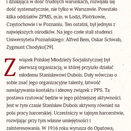
i działająca w dość trudnych warunkach, rozwijała się
dość systematycznie, nie tylko w Warszawie. Powstało
kilka oddziałów ZPMS, m.in. w Łodzi, Piotrkowie,
Częstochowie i w Poznaniu. Ten ostatni, był jednym z
największych ośrodków. Na jego czele stali studenci
Uniwersytetu Poznańskiego: Alfred Bem, Oskar Schwab,
Zygmunt Chodyko
[29]
.
Z
wiązek Polskiej Młodzieży Socjalistycznej był
pierwszą organizacją, w której przyszło działać
młodemu Stanisławowi Dubois. Dały wówczas o
sobie znać jego organizacyjne talenty, łatwość
nawiązywania kontaktu i ideowy związek z PPS. Ta
postawa rzutować będzie w jego późniejszej aktywności.
Jest w tym czasie Stanisław Dubois aktywny również na
polu pracy harcerskiej. Uczestniczy w tajnym harcerstwie,
rozwijając przy tym własne umiejętności i
zainteresowania. W 1916 roku wyrusza do Opatowa,