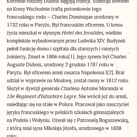
Korzenie rodziny Dubois sięgają Francji. Stamtąd bowiem
na Kresy Wschodnie trafią potomkowie tego
francuskiego rodu – Charles Dominique urodzony w
1732 roku w Paryżu. Był francuskim oficerem. U kresu
życia mieszkał w słynnym
Hotel des Invalides
, wielkim
kompleksie wybudowanym przez Ludwika XIV. Budynek
pełnił funkcję domu i szpitala dla starszych i rannych
żołnierzy. Zmarł w 1806 roku
[1]
. Jego synem był Charles
Auguste Dubois, urodzony 2 grudnia 1787 roku w
Paryżu. Był oficerem armii cesarza Napoleona I
[2]
. Brał
udział w wyprawie na Moskwę, został ranny w 1812 roku.
Służył w dywizji generała Charlesa Antoine Moranda w
13e Regiment d’Infanteire Legre
. Nie wrócił już do armii,
osiedlając się na stałe w Polsce. Pracował jako nauczyciel
języka francuskiego w polskich szkołach gimnazjalnych
na Podolu i Wołyniu. Ożenił się z Patronelą Boguszewską,
z którą miał syna Mikołaja Józefa, urodzonego w 1838
roku.