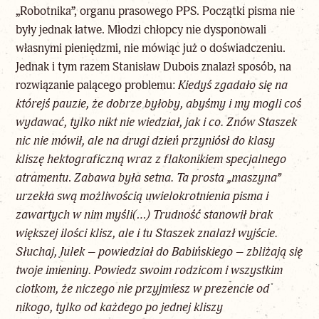
„Robotnika”, organu prasowego PPS. Początki pisma nie
były jednak łatwe. Młodzi chłopcy nie dysponowali
własnymi pieniędzmi, nie mówiąc już o doświadczeniu.
Jednak i tym razem Stanisław Dubois znalazł sposób, na
rozwiązanie palącego problemu:
Kiedyś zgadało się na
którejś pauzie, że dobrze byłoby, abyśmy i my mogli coś
wydawać, tylko nikt nie wiedział, jak i co. Znów Staszek
nic nie mówił, ale na drugi dzień przyniósł do klasy
kliszę hektograficzną wraz z flakonikiem specjalnego
atramentu
.
Zabawa była setna. Ta prosta „maszyna”
urzekła swą możliwością uwielokrotnienia pisma i
zawartych w nim myśli(…) Trudność stanowił brak
większej ilości klisz, ale i tu Staszek znalazł wyjście.
Słuchaj, Julek – powiedział do Babińskiego – zbliżają się
twoje imieniny. Powiedz swoim rodzicom i wszystkim
ciotkom, że niczego nie przyjmiesz w prezencie od
nikogo, tylko od każdego po jednej kliszy