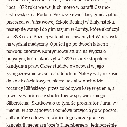
lipca 1872 roku we wsi Juchimowo w parafii Czarno-
Ostrowskiej na Podolu. Pierwsze dwie klasy gimnazjalne
przeszedł w Państwowej Szkole Realnej w Białymstoku,
następnie wstąpił do gimnazjum w Łomży, które ukończył
w 1893 roku. Później wstąpił na Uniwersytet Warszawski
na wydział medyczny. Opuścił go po dwóch latach z
powodu choroby. Kontynuował studia na wydziale
prawnym, które ukończył w 1899 roku ze stopniem
kandydata praw. Okres studiów owocował w jego
zaangażowanie w życiu studenckim. Należy w tym czasie
do kółek oświatowych, bierze udział w obchodzie
rocznicy Kilińskiego, przez co odbywa karę więzienia, a
również w proteście studentów w sprawie szpiega
Silbersteina. Skutkowało to tym, że prokurator Turau w
imieniu władz sądowych odmówił przyjęcia go w poczet
aplikantów sądowych, wobec tego zaczął pracę w
kancelarii mecenasa Józefa Higersbergera. Jednocześnie