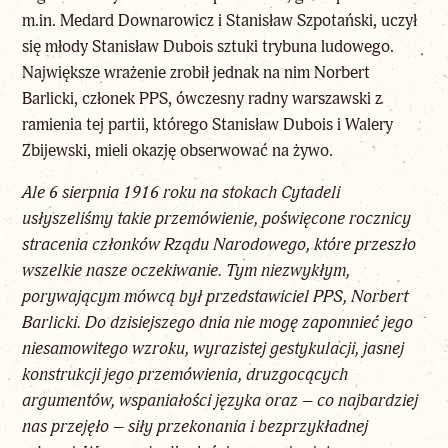
m.in. Medard Downarowicz i Stanisław Szpotański, uczył
się młody Stanisław Dubois sztuki trybuna ludowego.
Największe wrażenie zrobił jednak na nim Norbert
Barlicki, członek PPS, ówczesny radny warszawski z
ramienia tej partii, którego Stanisław Dubois i Walery
Zbijewski, mieli okazję obserwować na żywo.
Ale 6 sierpnia 1916 roku na stokach Cytadeli
usłyszeliśmy takie przemówienie, poświęcone rocznicy
stracenia członków Rządu Narodowego, które przeszło
wszelkie nasze oczekiwanie. Tym niezwykłym,
porywającym mówcą był przedstawiciel PPS, Norbert
Barlicki. Do dzisiejszego dnia nie mogę zapomnieć jego
niesamowitego wzroku, wyrazistej gestykulacji, jasnej
konstrukcji jego przemówienia, druzgocących
argumentów, wspaniałości języka oraz – co najbardziej
nas przejęło – siły przekonania i bezprzykładnej