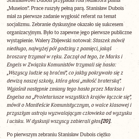
Stanisławowi Dubois przypadła rola redaktora pisma
„Museion”. Prace ruszyły pełną parą. Stanisław Dubois
miał za pierwsze zadanie wygłosić referat na temat
socjalizmu. Zebranie dyskusyjne okazało się sukcesem
organizacyjnym. Było to zapewne jego pierwsze publiczne
wystąpienie. Walery Zbijewski notował:
Staszek
mówił
niedługo, najwyżej pół godziny z pamięci, jakąś
broszurę trzymał w ręku. Zaczął od tego, że Marks i
Engels w Związku Komunistów trzymali się hasła:
„Wszyscy ludzie są braćmi”, co jakby pokrywało się z
dewizą naszej szkoły, która głosi „miłość braterską”.
Wyjaśnił następnie zmiany tego hasła przez Marksa i
Engelsa na „Proletariusze wszystkich krajów łączcie się”,
mówił o Manifeście Komunistycznym, o walce klasowej i
przyszłym ustroju wyzwalającym człowieka od wyzysku
i ucisku. W dyskusji wszyscy zabierali głos
[20]
.
Po pierwszym zebraniu Stanisław Dubois ciężko