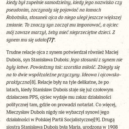
kiedy był zupełnie samodzielny, kiedy jego nazwisko czy
pseudonim, zaczynały się pojawiać na łamach
Robotnika, stosunek ojca do niego uległ jeszcze większej
zmianie. To znaczy syn zaczął mu imponować, a ojciec
mój zawsze marzył, żeby mieć nieprzeciętne dzieci. Z
synem mu się udało
[7]
”.
Trudne relacje ojca z synem potwierdzał również Maciej
Dubois, syn Stanisława Dubois:
Jego stosunki z synem nie
były łatwe. Powiedzmy tak: szorstka miłość. Zbiegły się
na to dwie współzależne przyczyny. Ideowa i ojcowsko-
praktyczna
[8]
. Relacje były na tyle delikatne, że po
latach, kiedy Stanisław Dubois staje się już czołowym
działaczem PPS, ojciec wydaje mu zakaz działalności
politycznej tam, gdzie on prowadzi notariat. Co więcej,
Mieczysław Dubois nigdy nie wybaczył synowi jego
działalności w Polskiej Partii Socjalistycznej
[9]
. Drugą
siostrą Stanisława Dubois była Maria, urodzona w 1908