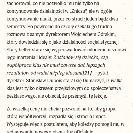
zachorował, co nie pozwoliło mu nie tylko na
kontynuowanie działalności w „Zniczu”, ale w ogóle
kontynuowanie nauki, przez co stracił jeden bądź dwa
semestry. Po powrocie do szkoły czekała go trudna
rozmowa z samym dyrektorem Wojciechem Górskim,
który dowiedział się o jako działalności socjalistycznej.
Stary belfer starał się wyperswadować młodemu uczniowi
jego marzenia i ideały:
Zastanów się dziecko, czy
współpraca klas nie musi zawsze dać lepszych
rezultatów od walki między klasami
[21]
–
pytał
dyrektor. Stanisław Dubois starał się tłumaczyć, iż walka
klas jest tylko okresem przejściowym do społeczeństwa
bezklasowego, ale obiecał, że przemyśli tę lekcję.
Za wszelką cenę nie chciał pozwolić na to, aby grupa,
którą współtworzył, rozpadła się i straciła impet.
Występuje więc z postulatem, aby koledzy pomogli mu w
redagowaniu nowego pisma, już oficjalnie