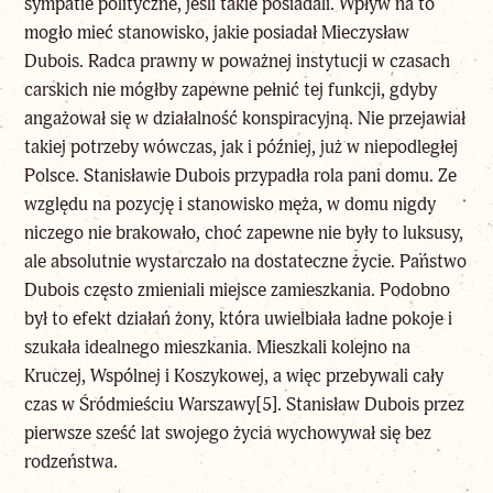
sympatie polityczne, jeśli takie posiadali. Wpływ na to
mogło mieć stanowisko, jakie posiadał Mieczysław
Dubois. Radca prawny w poważnej instytucji w czasach
carskich nie mógłby zapewne pełnić tej funkcji, gdyby
angażował się w działalność konspiracyjną. Nie przejawiał
takiej potrzeby wówczas, jak i później, już w niepodległej
Polsce. Stanisławie Dubois przypadła rola pani domu. Ze
względu na pozycję i stanowisko męża, w domu nigdy
niczego nie brakowało, choć zapewne nie były to luksusy,
ale absolutnie wystarczało na dostateczne życie. Państwo
Dubois często zmieniali miejsce zamieszkania. Podobno
był to efekt działań żony, która uwielbiała ładne pokoje i
szukała idealnego mieszkania. Mieszkali kolejno na
Kruczej, Wspólnej i Koszykowej, a więc przebywali cały
czas w Śródmieściu Warszawy
[5]
. Stanisław Dubois przez
pierwsze sześć lat swojego życia wychowywał się bez
rodzeństwa.