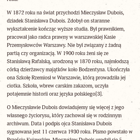
W 1872 roku na świat przychodzi Mieczysław Dubois,
dziadek Stanisława Dubois. Zdobył on staranne
wykształcenie kończąc wyższe studia. Był prawnikiem,
pracował jako radca prawny w warszawskiej Kasie
Przemysłowców Warszawy. Nie był związany z żadną
partią czy organizacją. W 1900 roku żeni się ze
Stanisławą Rafalską, urodzoną w 1870 roku, najmłodszą
córką dzierżawcy majątków koło Bodzentyna. Ukończyła
ona Szkołę Rzemiosł w Warszawie, którą prowadziła jej
ciotka. Szkoła, wbrew carskim zakazom, uczyła
potajemnie historii oraz języka polskiego
[3]
.
O Mieczysławie Dubois dowiadujemy się więcej z jego
własnego życiorysu, który zachował się w rodzinnym
archiwum. Data i podpis ojca Stanisława Dubois
sygnowana jest 11 czerwca 1930 roku. Pismo powstało w
Brześciu Kujawskim. Mieczysław Dubois urodził się 5