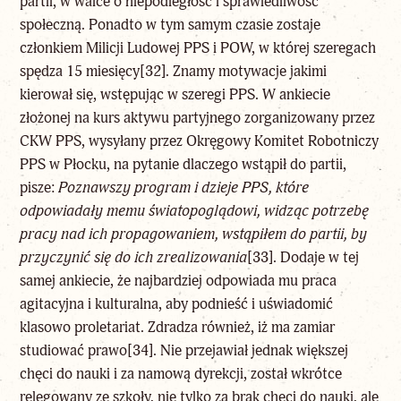
partii, w walce o niepodległość i sprawiedliwość
społeczną. Ponadto w tym samym czasie zostaje
członkiem Milicji Ludowej PPS i POW, w której szeregach
spędza 15 miesięcy
[32]
. Znamy motywacje jakimi
kierował się, wstępując w szeregi PPS. W ankiecie
złożonej na kurs aktywu partyjnego zorganizowany przez
CKW PPS, wysyłany przez Okręgowy Komitet Robotniczy
PPS w Płocku, na pytanie dlaczego wstąpił do partii,
pisze:
Poznawszy program i dzieje PPS, które
odpowiadały memu światopoglądowi, widząc potrzebę
pracy nad ich propagowaniem, wstąpiłem do partii, by
przyczynić się do ich
zrealizowania
[33]
. Dodaje w tej
samej ankiecie, że najbardziej odpowiada mu praca
agitacyjna i kulturalna, aby podnieść i uświadomić
klasowo proletariat. Zdradza również, iż ma zamiar
studiować prawo
[34]
. Nie przejawiał jednak większej
chęci do nauki i za namową dyrekcji, został wkrótce
relegowany ze szkoły, nie tylko za brak chęci do nauki, ale