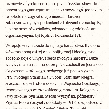
rozmowie z dyrektorem ojciec przeniósł Stanisława do
prywatnego gimnazjum im. Jana Zamoyskiego. Jednak i w
tej szkole nie zagrzał długo miejsca. Bardziej
zafascynowany był spotkaniami z kolegami niż nauką. Był
lubiany przez rówieśników, odznaczał się zdolnościami
organizacyjnymi, był lojalny i koleżeński
[12]
.
Wstępuje w tym czasie do tajnego harcerstwa. Było ono
wówczas areną ostrej walki politycznej i ideologicznej.
Toczono boje o umysły i serca młodych harcerzy. Duże
wpływy miał tu ruch narodowy. Nie zachęcił on jednak do
aktywności wrażliwego, będącego już pod wpływami
PPS, młodego Stanisława Dubois. Stanisław odegrał
znaczącą rolę w historii szkoły im. Wojciecha Górskiego,
renomowanego warszawskiego gimnazjum. Kolegami z
ławy szkolnej byli m.in. Stefan Wyszyński, późniejszy
Prymas Polski (przyjęty do szkoły w 1912 roku, odszedł z
niej po wakacjach 1915 roku), Walery Zbijewski,