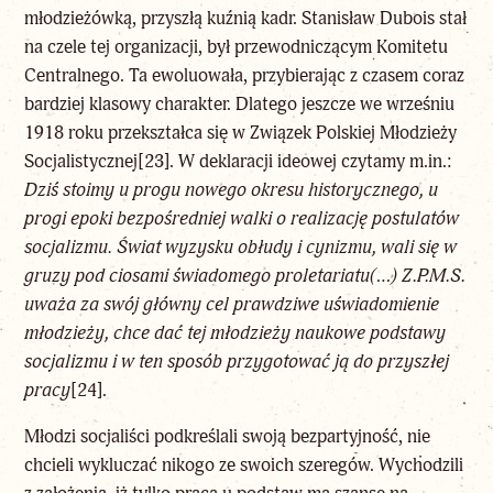
młodzieżówką, przyszłą kuźnią kadr. Stanisław Dubois stał
na czele tej organizacji, był przewodniczącym Komitetu
Centralnego. Ta ewoluowała, przybierając z czasem coraz
bardziej klasowy charakter. Dlatego jeszcze we wrześniu
1918 roku przekształca się w Związek Polskiej Młodzieży
Socjalistycznej
[23]
. W deklaracji ideowej czytamy m.in.:
Dziś stoimy u progu nowego okresu historycznego, u
progi epoki bezpośredniej walki o realizację postulatów
socjalizmu. Świat wyzysku obłudy i cynizmu, wali się w
gruzy pod ciosami świadomego proletariatu(…) Z.P.M.S.
uważa za swój główny cel prawdziwe uświadomienie
młodzieży, chce dać tej młodzieży naukowe podstawy
socjalizmu i w ten sposób przygotować ją do przyszłej
pracy
[24]
.
Młodzi socjaliści podkreślali swoją bezpartyjność, nie
chcieli wykluczać nikogo ze swoich szeregów. Wychodzili