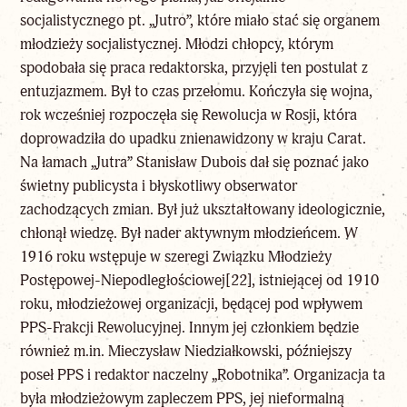
socjalistycznego pt. „Jutro”, które miało stać się organem
młodzieży socjalistycznej. Młodzi chłopcy, którym
spodobała się praca redaktorska, przyjęli ten postulat z
entuzjazmem. Był to czas przełomu. Kończyła się wojna,
rok wcześniej rozpoczęła się Rewolucja w Rosji, która
doprowadziła do upadku znienawidzony w kraju Carat.
Na łamach „Jutra” Stanisław Dubois dał się poznać jako
świetny publicysta i błyskotliwy obserwator
zachodzących zmian. Był już ukształtowany ideologicznie,
chłonął wiedzę. Był nader aktywnym młodzieńcem. W
1916 roku wstępuje w szeregi Związku Młodzieży
Postępowej-Niepodległościowej
[22]
, istniejącej od 1910
roku, młodzieżowej organizacji, będącej pod wpływem
PPS-Frakcji Rewolucyjnej. Innym jej członkiem będzie
również m.in. Mieczysław Niedziałkowski, późniejszy
poseł PPS i redaktor naczelny „Robotnika”. Organizacja ta
była młodzieżowym zapleczem PPS, jej nieformalną