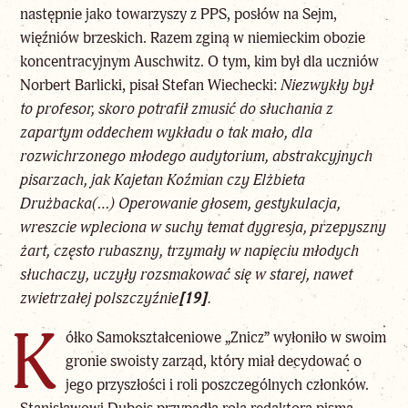
następnie jako towarzyszy z PPS, posłów na Sejm,
więźniów brzeskich. Razem zginą w niemieckim obozie
koncentracyjnym Auschwitz. O tym, kim był dla uczniów
Norbert Barlicki, pisał Stefan Wiechecki:
Niezwykły był
to profesor, skoro potrafił zmusić do słuchania z
zapartym
oddechem wykładu o tak mało, dla
rozwichrzonego młodego audytorium, abstrakcyjnych
pisarzach, jak Kajetan Koźmian czy Elżbieta
Drużbacka(…) Operowanie głosem, gestykulacja,
wreszcie wpleciona w suchy temat dygresja, przepyszny
żart, często rubaszny, trzymały w napięciu młodych
słuchaczy, uczyły rozsmakować się w starej, nawet
zwietrzałej polszczyźnie
[19]
.
K
ółko Samokształceniowe „Znicz” wyłoniło w swoim
gronie swoisty zarząd, który miał decydować o
jego przyszłości i roli poszczególnych członków.