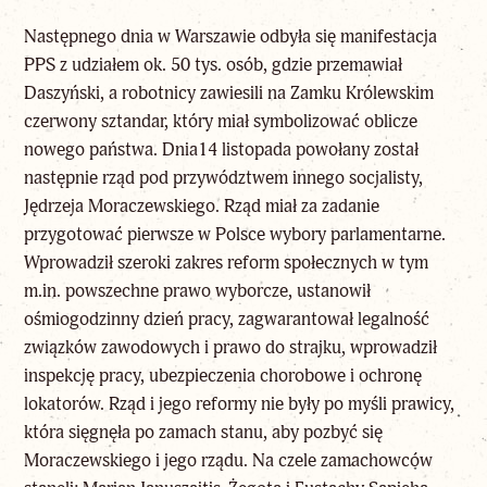
Następnego dnia w Warszawie odbyła się manifestacja
PPS z udziałem ok. 50 tys. osób, gdzie przemawiał
Daszyński, a robotnicy zawiesili na Zamku Królewskim
czerwony sztandar, który miał symbolizować oblicze
nowego państwa. Dnia14 listopada powołany został
następnie rząd pod przywództwem innego socjalisty,
Jędrzeja Moraczewskiego. Rząd miał za zadanie
przygotować pierwsze w Polsce wybory parlamentarne.
Wprowadził szeroki zakres reform społecznych w tym
m.in. powszechne prawo wyborcze, ustanowił
ośmiogodzinny dzień pracy, zagwarantował legalność
związków zawodowych i prawo do strajku, wprowadził
inspekcję pracy, ubezpieczenia chorobowe i ochronę
lokatorów. Rząd i jego reformy nie były po myśli prawicy,
która sięgnęła po zamach stanu, aby pozbyć się
Moraczewskiego i jego rządu. Na czele zamachowców