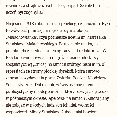
również za strajk woźnych, który poparł. Szkole taki
uczeń był zbędny
[35]
.
Na jesieni 1918 roku, trafił do płockiego gimnazjum. Było
to wówczas gimnazjum męskie, słynna płocka
„Małachowianka”, czyli późniejsze liceum im. Marszałka
Stanisława Małachowskiego. Bardziej niż nauka,
pochłonęła go jednak praca agitacyjna i redaktorska. W
Płocku bowiem wydał i redagował pismo młodzieży
socjalistycznej „Znicz”, na łamach którego pisał m.in. o
represjach ze strony płockiej dyrekcji, która surowo
zabroniła wydawania pisma Związku Polskiej Młodzieży
Socjalistycznej. Dał o sobie wówczas znać talent
publicystyczny młodego ucznia, który rozwijać się będzie
w późniejszym okresie. Apelował na łamach „Znicza”, aby
nie zabijać w młodych ludziach ich idei, wolności
wypowiedzi. Młody Stanisław Dubois miał bowiem