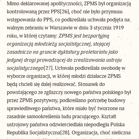
Mimo deklarowanej apolityczności, ZPMS był organizacją
kontrolowaną przez PPS
[26]
, choć nie było przymusu
wstępowania do PPS, co podkreślała uchwała podjęta na
walnym zebraniu w Warszawie w dniu 3 stycznia 1919
roku, w której czytamy:
ZPMS jest bezpartyjną
organizacją młodzieży socjalistycznej, stojącej
zasadniczo na gruncie dyktatury proletariatu jako
jedynej drogi prowadzącej do zrealizowania ustroju
socjalistycznego
[27]
. Uchwała podkreślała swobodę w
wyborze organizacji, w której młodzi działacze ZPMS
będą chcieli się dalej realizować. Stosunek do
powstającego ze zgliszczy nowego państwa polskiego był
przez ZPMS pozytywny, podkreślano potrzebę budowy
sprawiedliwego państwa, które miało być tworzone na
zasadnie samookreślenia ludu pracującego. Kształt
ustrojowy państwa odzwierciedlała niepodległa Polska
Republika Socjalistyczna
[28]
. Organizacja, choć nieliczna