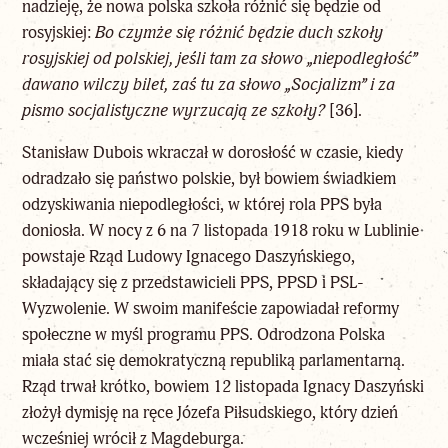
nadzieję, że nowa polska szkoła różnić się będzie od
rosyjskiej:
Bo czymże się różnić będzie duch szkoły
rosyjskiej od polskiej, jeśli tam za słowo „niepodległość”
dawano wilczy bilet, zaś tu za słowo „Socjalizm” i za
pismo socjalistyczne wyrzucają ze szkoły?
[36]
.
Stanisław Dubois wkraczał w dorosłość w czasie, kiedy
odradzało się państwo polskie, był bowiem świadkiem
odzyskiwania niepodległości, w której rola PPS była
doniosła. W nocy z 6 na 7 listopada 1918 roku w Lublinie
powstaje Rząd Ludowy Ignacego Daszyńskiego,
składający się z przedstawicieli PPS, PPSD i PSL-
Wyzwolenie. W swoim manifeście zapowiadał reformy
społeczne w myśl programu PPS. Odrodzona Polska
miała stać się demokratyczną republiką parlamentarną.
Rząd trwał krótko, bowiem 12 listopada Ignacy Daszyński
złożył dymisję na ręce Józefa Piłsudskiego, który dzień
wcześniej wrócił z Magdeburga.