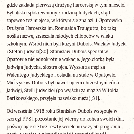
gdzie zakłada pierwszą drużynę harcerską w tym mieście.
Był blisko spokrewniony z rodziną Judyckich, stąd
zapewne też miejsce, w którym się znalazł. I Opatowska
Drużyna Harcerska im. Romualda Traugutta, bo taką
nosiła nazwę, zrzeszała młodych chłopców w wieku
szkolnym. Wśród nich byli kuzyni Dubois: Wacław Judycki
i Stefan Judycki
[30]
. Stanisław Dubois spędzał w
Opatowie niejednokrotnie wakacje. Jego ciotką była
Jadwiga Judycka, siostra ojca. Wyszła za mąż za
Walentego Judyckiego i osiadła na stale w Opatowie.
Mieczysław Dubois był nawet ojcem chrzestnym córki
Jadwigi, Stelli Judyckiej (po wyjściu za mąż za Witolda
Bartkowskiego, przyjęła nazwisko męża)
[31]
.
Od września 1918 roku Stanisław Dubois wstępuje w
szeregi PPS i pozostanie jej wierny do końca swoich dni,
poświęcając się bez reszty wcieleniu w życie programu