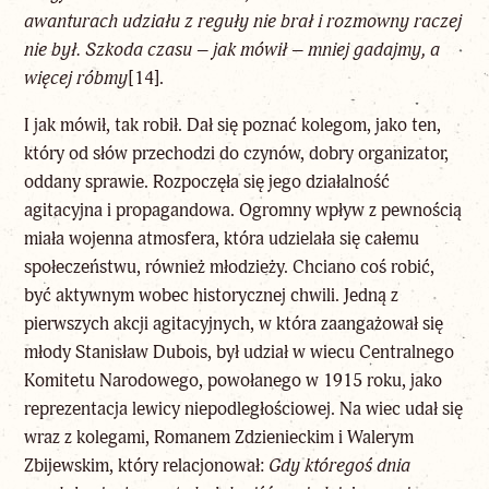
awanturach udziału z reguły nie brał i rozmowny raczej
nie był. Szkoda czasu – jak mówił – mniej gadajmy, a
więcej róbmy
[14]
.
I jak mówił, tak robił. Dał się poznać kolegom, jako ten,
który od słów przechodzi do czynów, dobry organizator,
oddany sprawie. Rozpoczęła się jego działalność
agitacyjna i propagandowa. Ogromny wpływ z pewnością
miała wojenna atmosfera, która udzielała się całemu
społeczeństwu, również młodzieży. Chciano coś robić,
być aktywnym wobec historycznej chwili. Jedną z
pierwszych akcji agitacyjnych, w która zaangażował się
młody Stanisław Dubois, był udział w wiecu Centralnego
Komitetu Narodowego, powołanego w 1915 roku, jako
reprezentacja lewicy niepodległościowej. Na wiec udał się
wraz z kolegami, Romanem Zdzienieckim i Walerym
Zbijewskim, który relacjonował:
Gdy któregoś dnia