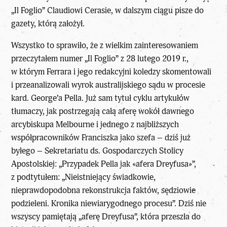
„Il Foglio” Claudiowi Cerasie, w dalszym ciągu pisze do
gazety, którą założył.
Wszystko to sprawiło, że z wielkim zainteresowaniem
przeczytałem numer „Il Foglio” z 28 lutego 2019 r.,
w którym Ferrara i jego redakcyjni koledzy skomentowali
i przeanalizowali wyrok australijskiego sądu w procesie
kard. George’a Pella. Już sam tytuł cyklu artykułów
tłumaczy, jak postrzegają całą aferę wokół dawnego
arcybiskupa Melbourne i jednego z najbliższych
współpracowników Franciszka jako szefa – dziś już
byłego – Sekretariatu ds. Gospodarczych Stolicy
Apostolskiej: „Przypadek Pella jak «afera Dreyfusa»”,
z podtytułem: „Nieistniejący świadkowie,
nieprawdopodobna rekonstrukcja faktów, sędziowie
podzieleni. Kronika niewiarygodnego procesu”. Dziś nie
wszyscy pamiętają „aferę Dreyfusa”, która przeszła do