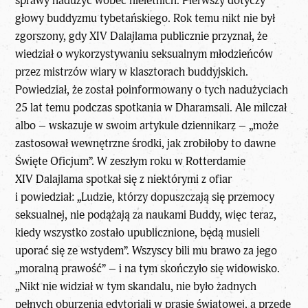
sprawy nadużyć wobec nieletnich. Pierwszy dotyczy
głowy buddyzmu tybetańskiego. Rok temu nikt nie był
zgorszony, gdy XIV Dalajlama publicznie przyznał, że
wiedział o wykorzystywaniu seksualnym młodzieńców
przez mistrzów wiary w klasztorach buddyjskich.
Powiedział, że został poinformowany o tych nadużyciach
25 lat temu podczas spotkania w Dharamsali. Ale milczał
albo – wskazuje w swoim artykule dziennikarz – „może
zastosował wewnętrzne środki, jak zrobiłoby to dawne
Święte Oficjum”. W zeszłym roku w Rotterdamie
XIV Dalajlama spotkał się z niektórymi z ofiar
i powiedział: „Ludzie, którzy dopuszczają się przemocy
seksualnej, nie podążają za naukami Buddy, więc teraz,
kiedy wszystko zostało upublicznione, będą musieli
uporać się ze wstydem”. Wszyscy bili mu brawo za jego
„moralną prawość” – i na tym skończyło się widowisko.
„Nikt nie widział w tym skandalu, nie było żadnych
pełnych oburzenia edytoriali w prasie światowej, a przede