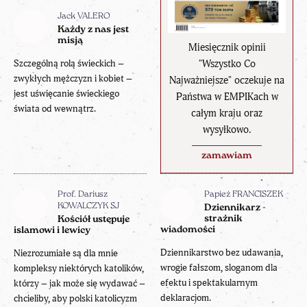
Jack VALERO
Każdy z nas jest
misją
Miesięcznik opinii
"Wszystko Co
Szczególną rolą świeckich –
zwykłych mężczyzn i kobiet –
Najważniejsze" oczekuje na
jest uświęcanie świeckiego
Państwa w EMPIKach w
świata od wewnątrz.
całym kraju oraz
wysyłkowo.
zamawiam
Prof. Dariusz
Papież FRANCISZEK
KOWALCZYK SJ
Dziennikarz -
strażnik
Kościół ustępuje
wiadomości
islamowi i lewicy
Dziennikarstwo bez udawania,
Niezrozumiałe są dla mnie
wrogie fałszom, sloganom dla
kompleksy niektórych katolików,
efektu i spektakularnym
którzy – jak może się wydawać –
deklaracjom.
chcieliby, aby polski katolicyzm