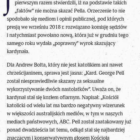
J
pierwszym razem stwierdzili, iż na podstawie takich
„faktów” nie można skazać Pella. Orzeczenie to nie
spodobało się mediom i opinii publicznej, pod których
presją we wrześniu 2018 r. rozwiązano komisję sędziów
i natychmiast powołano nową, która już w grudniu tego
samego roku wydała „poprawny” wyrok skazujący
kardynała.
Dla Andrew Bolta, który nie jest katolikiem ani nawet
chrześcijaninem, sprawa jest jasna: „Kard. George Pell
został niesprawiedliwie skazany za seksualne
wykorzystywanie dwóch nastolatków”. Uważa on, że
kardynał stał się kozłem ofiarnym. Napisał: „Kościół
katolicki od wielu lat ma bardzo negatywny wizerunek
w większości australijskich mediów, w tym w naszych
mediach państwowych, ABC. Pell został zaatakowany już
ponad dwadzieścia lat temu, odkąd stał się najbardziej
znaczącym i konserwatywnym głosem Kościoła