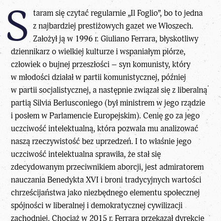
S
taram się czytać regularnie „Il Foglio”, bo to jedna
z najbardziej prestiżowych gazet we Włoszech.
Założył ją w 1996 r. Giuliano Ferrara, błyskotliwy
dziennikarz o wielkiej kulturze i wspaniałym piórze,
człowiek o bujnej przeszłości – syn komunisty, który
w młodości działał w partii komunistycznej, później
w partii socjalistycznej, a następnie związał się z liberalną
partią Silvia Berlusconiego (był ministrem w jego rządzie
i posłem w Parlamencie Europejskim). Cenię go za jego
uczciwość intelektualną, która pozwala mu analizować
naszą rzeczywistość bez uprzedzeń. I to właśnie jego
uczciwość intelektualna sprawiła, że stał się
zdecydowanym przeciwnikiem aborcji, jest admiratorem
nauczania Benedykta XVI i broni tradycyjnych wartości
chrześcijaństwa jako niezbędnego elementu społecznej
spójności w liberalnej i demokratycznej cywilizacji
zachodniej. Chociaż w 2015 r. Ferrara przekazał dyrekcję