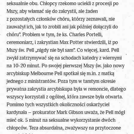
seksualnie obu. Chłopcy rzekomo uciekli z procesji po
Mszy, aby włamać się do zakrystii, ale żaden
z pozostałych członków chóru, którzy zeznawali, nie
zauważył ich, jak to zrobili ani jak później dołączyli do
chóru”. Problem w tym, że ks. Charles Portelli,
ceremoniarz, i zakrystian Max Potter stwierdzili, iż po
Mszy św. Pell „nigdy nie był sam”. Co więcej, kard. Pell
zwykł zatrzymywać się na schodach katedry z wiernymi
na 10-20 minut. Po swojej pierwszej Mszy św. jako nowy
arcybiskup Melbourne Pell spotkał się m.in. z matką
jednego z ministrantów. Poza tym w tamtym okresie
prywatna zakrystia arcybiskupa była w remoncie, dlatego
wszyscy korzystali z ogólnej, która zawsze była otwarta.
Pomimo tych wszystkich okoliczności oskarżyciel
kardynała – prokurator Mark Gibson uważa, że Pell mógł
mieć ok. 5 minut na seksualne wykorzystanie dwóch
chłopców. Teza absurdalna, zważywszy na przytoczone