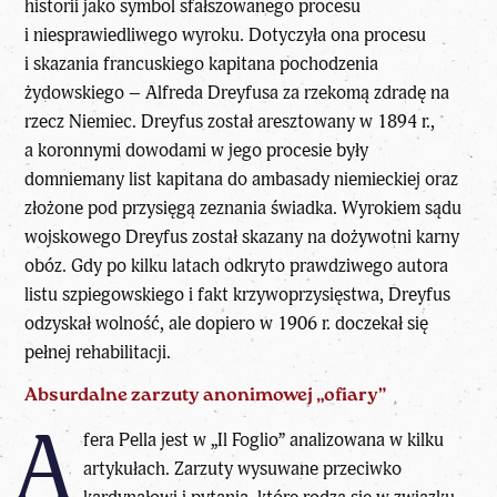
historii jako symbol sfałszowanego procesu
i niesprawiedliwego wyroku. Dotyczyła ona procesu
i skazania francuskiego kapitana pochodzenia
żydowskiego – Alfreda Dreyfusa za rzekomą zdradę na
rzecz Niemiec. Dreyfus został aresztowany w 1894 r.,
a koronnymi dowodami w jego procesie były
domniemany list kapitana do ambasady niemieckiej oraz
złożone pod przysięgą zeznania świadka. Wyrokiem sądu
wojskowego Dreyfus został skazany na dożywotni karny
obóz. Gdy po kilku latach odkryto prawdziwego autora
listu szpiegowskiego i fakt krzywoprzysięstwa, Dreyfus
odzyskał wolność, ale dopiero w 1906 r. doczekał się
pełnej rehabilitacji.
Absurdalne zarzuty anonimowej „ofiary”
A
fera Pella jest w „Il Foglio” analizowana w kilku
artykułach. Zarzuty wysuwane przeciwko