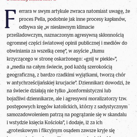
F
errara w swym artykule zwraca natomiast uwagę, że
proces Pella, podobnie jak inne procesy kapłanów,
odbywa się „w niesławnym klimacie
prześladowczym, naznaczonym agresywną skłonnością
ogromnej części światowej opinii publicznej i mediów do
obwiniania za wszelką cenę”, w asyście „tłumu
krzyczącego w stronę oskarżonego: «gnij w piekle»”,
a „media na całym świecie, pod każdą szerokością
geograficzną, z bardzo rzadkimi wyjątkami, tworzą chór
w antychrześcijańskiej krucjacie”. Dziennikarz dowodzi, że
na świecie działają nie tylko „konformistyczni lub
bojaźliwi dziennikarze, ale i agresywni moralizatorzy tzw.
postępowych kręgów katolickich, którzy z sadystycznym
samozadowoleniem patrzą na pogrążanie się w skandalu
i wstydzie księcia Kościoła”, i dodaje, iż za ich
„groteskowym i fikcyjnym osądem zawsze kryje się