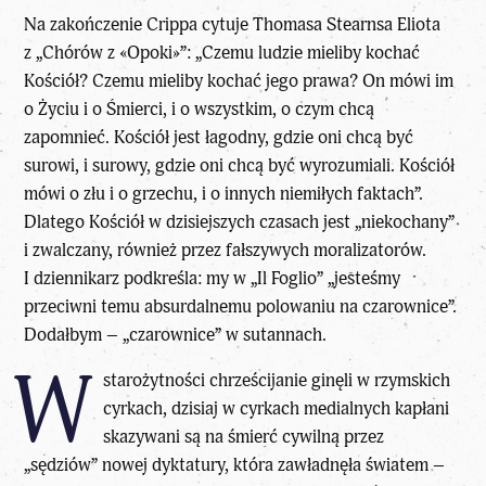
Na zakończenie Crippa cytuje Thomasa Stearnsa Eliota
z „Chórów z «Opoki»”: „Czemu ludzie mieliby kochać
Kościół? Czemu mieliby kochać jego prawa? On mówi im
o Życiu i o Śmierci, i o wszystkim, o czym chcą
zapomnieć. Kościół jest łagodny, gdzie oni chcą być
surowi, i surowy, gdzie oni chcą być wyrozumiali. Kościół
mówi o złu i o grzechu, i o innych niemiłych faktach”.
Dlatego Kościół w dzisiejszych czasach jest „niekochany”
i zwalczany, również przez fałszywych moralizatorów.
I dziennikarz podkreśla: my w „Il Foglio” „jesteśmy
przeciwni temu absurdalnemu polowaniu na czarownice”.
Dodałbym – „czarownice” w sutannach.
W
starożytności chrześcijanie ginęli w rzymskich
cyrkach, dzisiaj w cyrkach medialnych kapłani
skazywani są na śmierć cywilną przez
„sędziów” nowej dyktatury, która zawładnęła światem –