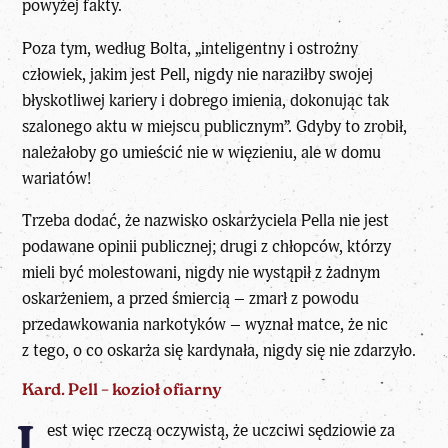
powyżej fakty.
Poza tym, według Bolta, „inteligentny i ostrożny
człowiek, jakim jest Pell, nigdy nie naraziłby swojej
błyskotliwej kariery i dobrego imienia, dokonując tak
szalonego aktu w miejscu publicznym”. Gdyby to zrobił,
należałoby go umieścić nie w więzieniu, ale w domu
wariatów!
Trzeba dodać, że nazwisko oskarżyciela Pella nie jest
podawane opinii publicznej; drugi z chłopców, którzy
mieli być molestowani, nigdy nie wystąpił z żadnym
oskarżeniem, a przed śmiercią – zmarł z powodu
przedawkowania narkotyków – wyznał matce, że nic
z tego, o co oskarża się kardynała, nigdy się nie zdarzyło.
Kard. Pell – kozioł ofiarny
est więc rzeczą oczywistą, że uczciwi sędziowie za