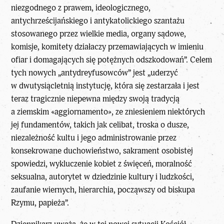
niezgodnego z prawem, ideologicznego,
antychrześcijańskiego i antykatolickiego szantażu
stosowanego przez wielkie media, organy sądowe,
komisje, komitety działaczy przemawiających w imieniu
ofiar i domagających się potężnych odszkodowań”. Celem
tych nowych „antydreyfusowców” jest „uderzyć
w dwutysiącletnią instytucję, która się zestarzała i jest
teraz tragicznie niepewna między swoją tradycją
a ziemskim «aggiornamento», ze zniesieniem niektórych
jej fundamentów, takich jak celibat, troska o dusze,
niezależność kultu i jego administrowanie przez
konsekrowane duchowieństwo, sakrament osobistej
spowiedzi, wykluczenie kobiet z święceń, moralność
seksualna, autorytet w dziedzinie kultury i ludzkości,
zaufanie wiernych, hierarchia, począwszy od biskupa
Rzymu, papieża”.