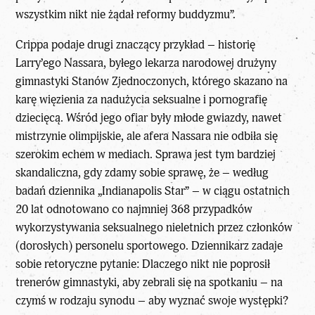
wszystkim nikt nie żądał reformy buddyzmu”.
Crippa podaje drugi znaczący przykład – historię
Larry’ego Nassara, byłego lekarza narodowej drużyny
gimnastyki Stanów Zjednoczonych, którego skazano na
karę więzienia za nadużycia seksualne i pornografię
dziecięcą. Wśród jego ofiar były młode gwiazdy, nawet
mistrzynie olimpijskie, ale afera Nassara nie odbiła się
szerokim echem w mediach. Sprawa jest tym bardziej
skandaliczna, gdy zdamy sobie sprawę, że – według
badań dziennika „Indianapolis Star” – w ciągu ostatnich
20 lat odnotowano co najmniej 368 przypadków
wykorzystywania seksualnego nieletnich przez członków
(dorosłych) personelu sportowego. Dziennikarz zadaje
sobie retoryczne pytanie: Dlaczego nikt nie poprosił
trenerów gimnastyki, aby zebrali się na spotkaniu – na
czymś w rodzaju synodu – aby wyznać swoje występki?