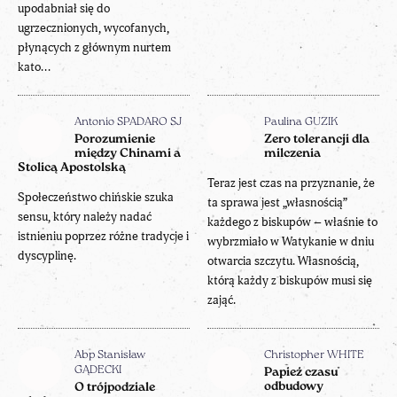
upodabniał się do
ugrzecznionych, wycofanych,
płynących z głównym nurtem
kato...
Antonio SPADARO SJ
Paulina GUZIK
Porozumienie
Zero tolerancji dla
między Chinami a
milczenia
Stolicą Apostolską
Teraz jest czas na przyznanie, że
Społeczeństwo chińskie szuka
ta sprawa jest „własnością”
sensu, który należy nadać
każdego z biskupów – właśnie to
istnieniu poprzez różne tradycje i
wybrzmiało w Watykanie w dniu
dyscyplinę.
otwarcia szczytu. Własnością,
którą każdy z biskupów musi się
zająć.
Abp Stanisław
Christopher WHITE
GĄDECKI
Papież czasu
odbudowy
O trójpodziale