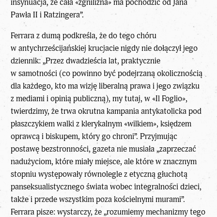
insynuacja, że cała «zgnilizna» ma pochodzić od Jana
Pawła II i Ratzingera”.
Ferrara z dumą podkreśla, że do tego chóru
w antychrześcijańskiej krucjacie nigdy nie dołączył jego
dziennik: „Przez dwadzieścia lat, praktycznie
w samotności (co powinno być podejrzaną okolicznością
dla każdego, kto ma wizję liberalną prawa i jego związku
z mediami i opinią publiczną), my tutaj, w «Il Foglio»,
twierdzimy, że trwa okrutna kampania antykatolicka pod
płaszczykiem walki z klerykalnym «wilkiem», księdzem
oprawcą i biskupem, który go chroni”. Przyjmując
postawę bezstronności, gazeta nie musiała „zaprzeczać
nadużyciom, które miały miejsce, ale które w znacznym
stopniu występowały równolegle z etyczną głuchotą
panseksualistycznego świata wobec integralności dzieci,
także i przede wszystkim poza kościelnymi murami”.
Ferrara pisze: wystarczy, że „rozumiemy mechanizmy tego