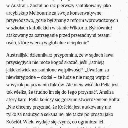
w Australii. Został po raz pierwszy zaatakowany jako
arcybiskup Melbourne za swoje konserwatywne
przywództwo, gdzie był znany z reform wprowadzonych
w szkołach katolickich w stanie Wiktoria. Był również
atakowany za ostrzeganie przed przesadnymi tezami
osób, które wierzą w globalne ocieplenie”.
Australijski dziennikarz przypomina, że w sądach ława
przysięgłych nie może kogoś skazać, jeśli „istnieją
jakiekolwiek uzasadnione wątpliwości”. „Uważam za
niewiarygodne – dodał – że ludzie nie mogą wątpić
w wyrok po poznaniu faktów. Ale nienawiść do Pella jest
tak wielka, że trudno im się do tego przyznać”. Analiza
afery kard. Pella kończy się gorzkim stwierdzeniem Bolta:
„Nie chcemy przyznać, że Kościół jest atakowany nie
tylko za nadużycia seksualne, ale także po prostu jako
Kościół. Wielu wydaje się czymś, co ogranicza ich