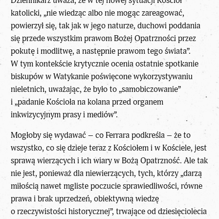
Dziennikarz uważa, że w tej nowej sytuacji Kościół
katolicki, „nie wiedząc albo nie mogąc zareagować,
powierzył się, tak jak w jego naturze, duchowi poddania
się przede wszystkim prawom Bożej Opatrzności przez
pokutę i modlitwę, a następnie prawom tego świata”.
W tym kontekście krytycznie ocenia ostatnie spotkanie
biskupów w Watykanie poświęcone wykorzystywaniu
nieletnich, uważając, że było to „samobiczowanie”
i „padanie Kościoła na kolana przed organem
inkwizycyjnym prasy i mediów”.
Mogłoby się wydawać – co Ferrara podkreśla – że to
wszystko, co się dzieje teraz z Kościołem i w Kościele, jest
sprawą wierzących i ich wiary w Bożą Opatrzność. Ale tak
nie jest, ponieważ dla niewierzących, tych, którzy „darzą
miłością nawet mgliste poczucie sprawiedliwości, równe
prawa i brak uprzedzeń, obiektywną wiedzę
o rzeczywistości historycznej”, trwające od dziesięciolecia