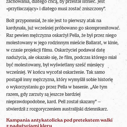
zachowania, dlatego chcą, by przestał istnieć. Jest
«przytłaczający» i dlatego musi zostać zniszczony”.
Bolt przypomniał, że nie jest to pierwszy atak na
kardynała, już wcześniej próbowano go skompromitować.
Raz pewien mężczyzna oskarżył Pella, że był przez niego
molestowany w jego rodzinnym mieście Ballarat, w kinie,
w czasie projekcji filmu. Oskarżyciel podawał datę
nadużycia, ale okazało się, że film, podczas którego miał
być molestowany, był wyświetlany sześć miesięcy
wcześniej. W końcu wycofał oskarżenie. Tak samo
postąpił inny mężczyzna, który wymyślił sobie historię
o wykorzystaniu go przez Pella w basenie. „Ale tym
razem, gdy zarzuty są jeszcze bardziej
nieprawdopodobne, kard. Pell został skazany” –
stwierdził z rozgoryczeniem australijski dziennikarz.
Kampania antykatolicka pod pretekstem walki
z nadużyciami kleru