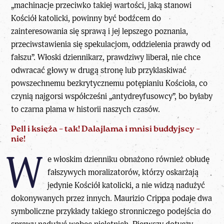
„machinacje przeciwko takiej wartości, jaką stanowi
Kościół katolicki, powinny być bodźcem do
zainteresowania się sprawą i jej lepszego poznania,
przeciwstawienia się spekulacjom, oddzielenia prawdy od
fałszu”. Włoski dziennikarz, prawdziwy liberał, nie chce
odwracać głowy w drugą stronę lub przyklaskiwać
powszechnemu bezkrytycznemu potępianiu Kościoła, co
czynią najgorsi współcześni „antydreyfusowcy”, bo byłaby
to czarna plama w historii naszych czasów.
Pell i księża – tak! Dalajlama i mnisi buddyjscy –
nie!
W
e włoskim dzienniku obnażono również obłudę
fałszywych moralizatorów, którzy oskarżają
jedynie Kościół katolicki, a nie widzą nadużyć
dokonywanych przez innych. Maurizio Crippa podaje dwa
symboliczne przykłady takiego stronniczego podejścia do