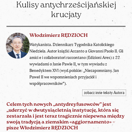
Kulisy antychrześcijańskiej
krucjaty
Włodzimierz RĘDZIOCH
Watykanista. Dziennikarz Tygodnika Katolickiego
Niedziela. Autor książki Accanto a Giovanni Paolo II. Gli
amici e i collaboratori raccontano (Edizioni Ares) z 22
wywiadami o Janie Pawle II, w tym wywiadu z
Benedyktem XVI (wyd.polskie: „Niezapomniany. Jan
Paweł II we wspomnieniach przyjaciół i
współpracowników”).
zobacz inne teksty Autora
Celem tych nowych „antydreyfusowców” jest
„uderzyć w dwutysiącletnią instytucję, która się
zestarzała i jest teraz tragicznie niepewna między
swoją tradycją a ziemskim «aggiornamento» –
pisze Włodzimierz RĘDZIOCH