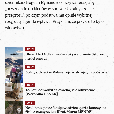
dziennikarz Bogdan Rymanowski wzywa teraz, aby
„przyznał się do błędów w sprawie Ukrainy i za nie
przeprosił”, po czym podsuwa mu opinie wybitnej
rosyjskiej agentki wpływu. Przyznam, że przykre to było
widowisko.
12:09
Układ FPGA dla dronów zużywa prawie 89 proc.
mniej energi
10:59
364 tys. dzieci w Polsce żyje w skrajnym ubóstwie
10:04
To kot udomowił człowieka, nie odwrotnie
[Weronika PENAR]
09:21
Nauka nie potrafi odpowiedzieć, gdzie kończy się
żbik a zaczyna kot [Prof. Marta MENDEL]