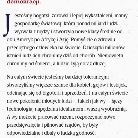
demokracji.
J
esteśmy bogatsi, zdrowsi i lepiej wykształceni, mamy
gospodarkę światową, która ponad miliard ludzi
wyrwała z nędzy i stworzyła nowe klasy średnie od
obu Ameryk po Afrykę i Azję. Pomyślcie o zdrowiu
przeciętnego człowieka na świecie. Dziesiątki milionów
istnień ludzkich chronimy dziś od chorób. Niemowlęta
chronimy od śmierci, a ludzie żyją coraz dłużej.
Na całym świecie jesteśmy bardziej tolerancyjni –
stworzyliśmy większe szanse dla kobiet, gejów i lesbijek,
odcinając się od bigoterii i uprzedzeń. I na całym świecie
nowe pokolenia młodych ludzi – takich jak wy – łączy
technologia, napędzana idealizmem i waszą wyobraźnią.
A wy możecie pracować razem, rozpoczynać nowe
przedsięwzięcia i pilnować rządów, by były
odpowiedzialne i dbały o ludzką godność.