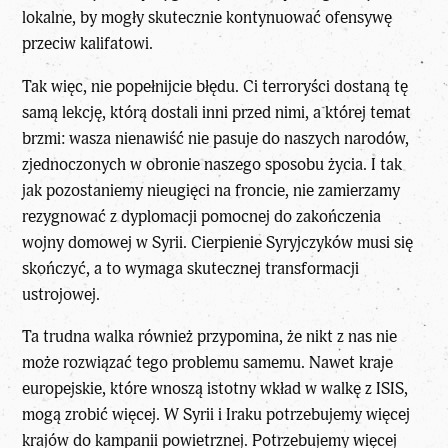
lokalne, by mogły skutecznie kontynuować ofensywę
przeciw kalifatowi.
Tak więc, nie popełnijcie błędu. Ci terroryści dostaną tę
samą lekcję, którą dostali inni przed nimi, a której temat
brzmi: wasza nienawiść nie pasuje do naszych narodów,
zjednoczonych w obronie naszego sposobu życia. I tak
jak pozostaniemy nieugięci na froncie, nie zamierzamy
rezygnować z dyplomacji pomocnej do zakończenia
wojny domowej w Syrii. Cierpienie Syryjczyków musi się
skończyć, a to wymaga skutecznej transformacji
ustrojowej.
Ta trudna walka również przypomina, że nikt z nas nie
może rozwiązać tego problemu samemu. Nawet kraje
europejskie, które wnoszą istotny wkład w walkę z ISIS,
mogą zrobić więcej. W Syrii i Iraku potrzebujemy więcej
krajów do kampanii powietrznej. Potrzebujemy więcej