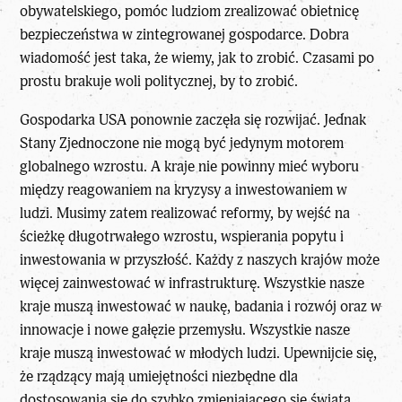
obywatelskiego, pomóc ludziom zrealizować obietnicę
bezpieczeństwa w zintegrowanej gospodarce. Dobra
wiadomość jest taka, że wiemy, jak to zrobić. Czasami po
prostu brakuje woli politycznej, by to zrobić.
Gospodarka USA ponownie zaczęła się rozwijać. Jednak
Stany Zjednoczone nie mogą być jedynym motorem
globalnego wzrostu. A kraje nie powinny mieć wyboru
między reagowaniem na kryzysy a inwestowaniem w
ludzi. Musimy zatem realizować reformy, by wejść na
ścieżkę długotrwałego wzrostu, wspierania popytu i
inwestowania w przyszłość. Każdy z naszych krajów może
więcej zainwestować w infrastrukturę. Wszystkie nasze
kraje muszą inwestować w naukę, badania i rozwój oraz w
innowacje i nowe gałęzie przemysłu. Wszystkie nasze
kraje muszą inwestować w młodych ludzi. Upewnijcie się,
że rządzący mają umiejętności niezbędne dla
dostosowania się do szybko zmieniającego się świata.