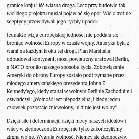
granice kraju i iść własną drogą. Lecz przy budowie tak
wielkiego projektu musiał pojawiać się opór. Wielokrotnie
sceptycy przewidywali jego rychły upadek.
Jednakże wizja europejskiej jedności nie poddała się –
broniąc wolności Europy w czasie wojny, Ameryka była z
wami na każdym kroku tej drogi. Plan Marshalla
odbudował kontynent, most powietrzny uratował Berlin,
a NATO broniło naszego sposobu życia. Zobowiązanie
Ameryki do obrony Europy zostało podtrzymane przez
młodego amerykańskiego prezydenta Johna F.
Kennedy’ego, kiedy stanął w wolnym Berlinie Zachodnim i
oświadczył: „Wolność jest niepodzielna, i kiedy jeden
człowiek pozostaje zniewolony, nikt nie jest wolny”.
Dzięki sile i determinacji, dzięki mocy naszych ideałów i
wiary w zjednoczoną Europę, nie tylko zakończyliśmy
zimną wojnę. Wygrała wolność. Niemcy się zjednoczyły.