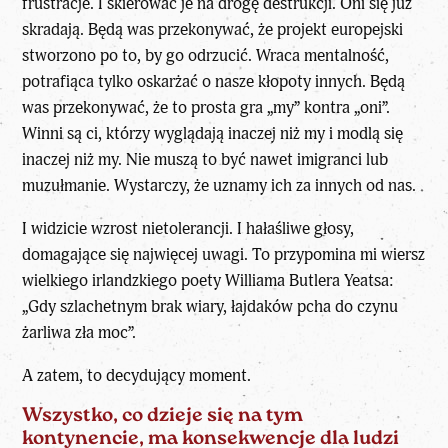
frustracje. I skierować je na drogę destrukcji. Oni się już
skradają. Będą was przekonywać, że projekt europejski
stworzono po to, by go odrzucić. Wraca mentalność,
potrafiąca tylko oskarżać o nasze kłopoty innych. Będą
was przekonywać, że to prosta gra „my” kontra „oni”.
Winni są ci, którzy wyglądają inaczej niż my i modlą się
inaczej niż my. Nie muszą to być nawet imigranci lub
muzułmanie. Wystarczy, że uznamy ich za innych od nas.
I widzicie wzrost nietolerancji. I hałaśliwe głosy,
domagające się najwięcej uwagi. To przypomina mi wiersz
wielkiego irlandzkiego poety Williama Butlera Yeatsa:
„Gdy szlachetnym brak wiary, łajdaków pcha do czynu
żarliwa zła moc”.
A zatem, to decydujący moment.
Wszystko, co dzieje się na tym
kontynencie, ma konsekwencje dla ludzi