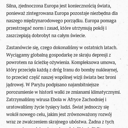
Silna, zjednoczona Europa jest koniecznością świata,
ponieważ zintegrowana Europa pozostaje niezbędna dla
naszego międzynarodowego porządku. Europa pomaga
przestrzegać norm i zasad, które utrzymują pokój i
zaszczepiają dobrobyt na całym świecie.
Zastanówcie się, czego dokonaliśmy w ostatnich latach.
Wyciągamy globalną gospodarkę ze skraju depresji z
powrotem na ścieżkę ożywienia. Kompleksowa umowa,
który przecięła każdą z dróg Iranu do bomby nuklearnej,
to przecież część naszej wspólnej wizji świata bez broni
jądrowej. W Paryżu podpisano najambitniejsze
porozumienie w historii walki ze zmianami klimatycznymi.
Zatrzymaliśmy wirusa Ebola w Afryce Zachodniej i
uratowaliśmy życie tysięcy ludzi. Świat jednoczy się
wokół nowego celu, jakim jest zrównoważony rozwój
wraz ze zwalczeniem skrajnego ubóstwa. Żadna z tych