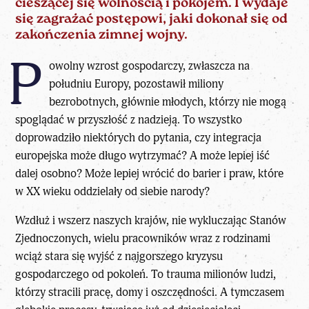
cieszącej się wolnością i pokojem. I wydaje
się zagrażać postępowi, jaki dokonał się od
zakończenia zimnej wojny.
P
owolny wzrost gospodarczy, zwłaszcza na
południu Europy, pozostawił miliony
bezrobotnych, głównie młodych, którzy nie mogą
spoglądać w przyszłość z nadzieją. To wszystko
doprowadziło niektórych do pytania, czy integracja
europejska może długo wytrzymać? A może lepiej iść
dalej osobno? Może lepiej wrócić do barier i praw, które
w XX wieku oddzielały od siebie narody?
Wzdłuż i wszerz naszych krajów, nie wykluczając Stanów
Zjednoczonych, wielu pracowników wraz z rodzinami
wciąż stara się wyjść z najgorszego kryzysu
gospodarczego od pokoleń. To trauma milionów ludzi,
którzy stracili pracę, domy i oszczędności. A tymczasem