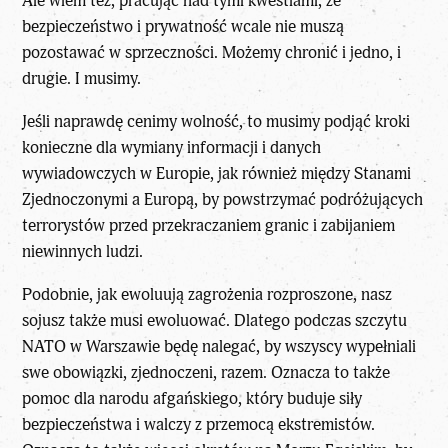
Ale wiem też, pracując nad tymi kwestiami, że
bezpieczeństwo i prywatność wcale nie muszą
pozostawać w sprzeczności. Możemy chronić i jedno, i
drugie. I musimy.
Jeśli naprawdę cenimy wolność, to musimy podjąć kroki
konieczne dla wymiany informacji i danych
wywiadowczych w Europie, jak również między Stanami
Zjednoczonymi a Europą, by powstrzymać podróżujących
terrorystów przed przekraczaniem granic i zabijaniem
niewinnych ludzi.
Podobnie, jak ewoluują zagrożenia rozproszone, nasz
sojusz także musi ewoluować. Dlatego podczas szczytu
NATO w Warszawie będę nalegać, by wszyscy wypełniali
swe obowiązki, zjednoczeni, razem. Oznacza to także
pomoc dla narodu afgańskiego, który buduje siły
bezpieczeństwa i walczy z przemocą ekstremistów.