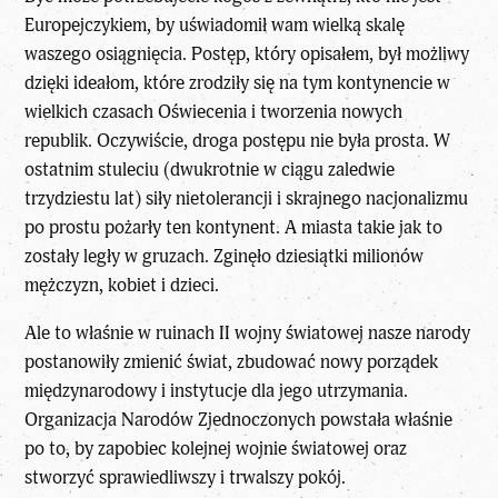
Europejczykiem, by uświadomił wam wielką skalę
waszego osiągnięcia. Postęp, który opisałem, był możliwy
dzięki ideałom, które zrodziły się na tym kontynencie w
wielkich czasach Oświecenia i tworzenia nowych
republik. Oczywiście, droga postępu nie była prosta. W
ostatnim stuleciu (dwukrotnie w ciągu zaledwie
trzydziestu lat) siły nietolerancji i skrajnego nacjonalizmu
po prostu pożarły ten kontynent. A miasta takie jak to
zostały legły w gruzach. Zginęło dziesiątki milionów
mężczyzn, kobiet i dzieci.
Ale to właśnie w ruinach II wojny światowej nasze narody
postanowiły zmienić świat, zbudować nowy porządek
międzynarodowy i instytucje dla jego utrzymania.
Organizacja Narodów Zjednoczonych powstała właśnie
po to, by zapobiec kolejnej wojnie światowej oraz
stworzyć sprawiedliwszy i trwalszy pokój.