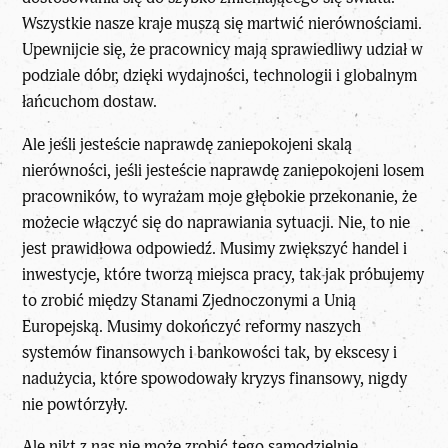
Wszystkie nasze kraje muszą się martwić nierównościami.
Upewnijcie się, że pracownicy mają sprawiedliwy udział w
podziale dóbr, dzięki wydajności, technologii i globalnym
łańcuchom dostaw.
Ale jeśli jesteście naprawdę zaniepokojeni skalą
nierówności, jeśli jesteście naprawdę zaniepokojeni losem
pracowników, to wyrażam moje głębokie przekonanie, że
możecie włączyć się do naprawiania sytuacji. Nie, to nie
jest prawidłowa odpowiedź. Musimy zwiększyć handel i
inwestycje, które tworzą miejsca pracy, tak jak próbujemy
to zrobić między Stanami Zjednoczonymi a Unią
Europejską. Musimy dokończyć reformy naszych
systemów finansowych i bankowości tak, by ekscesy i
nadużycia, które spowodowały kryzys finansowy, nigdy
nie powtórzyły.
Ale nikt z nas nie może zrobić tego samodzielnie,