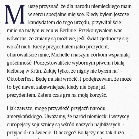
M
uszę przyznać, że dla narodu niemieckiego mam
w sercu specjalne miejsce. Kiedy byłem jeszcze
kandydatem do tego urzędu, przywitaliście
mnie na małym wiecu w Berlinie. Przekonywałem was
wówczas, że zmiany są możliwe, jeśli świat zjednoczy się
wokół nich. Kiedy przyjechałem jako prezydent,
ofiarowaliście mnie, Michelle i naszym córkom wspaniałą
gościnność. Poczęstowaliście wybornym piwem i białą
kiełbasą w Krün. Żałuję tylko, że nigdy nie byłem na
Oktoberfest. Będę musiał wrócić. I podejrzewam, że może
to być nawet zabawniejsze, kiedy nie będę już
prezydentem. Zatem czas gra na moją korzyść.
I jak zawsze, mogę przywieźć przyjaźń narodu
amerykańskiego. Uważamy, że naród niemiecki i wszyscy
europejscy sojusznicy są wśród naszych najbliższych
przyjaciół na świecie. Dlaczego? Bo łączy nas tak dużo