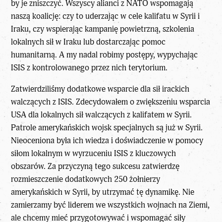
by je zniszczyć. Wszyscy alianci z NATO wspomagają
naszą koalicję: czy to uderzając w cele kalifatu w Syrii i
Iraku, czy wspierając kampanię powietrzną, szkolenia
lokalnych sił w Iraku lub dostarczając pomoc
humanitarną. A my nadal robimy postępy, wypychając
ISIS z kontrolowanego przez nich terytorium.
Zatwierdziliśmy dodatkowe wsparcie dla sił irackich
walczących z ISIS. Zdecydowałem o zwiększeniu wsparcia
USA dla lokalnych sił walczących z kalifatem w Syrii.
Patrole amerykańskich wojsk specjalnych są już w Syrii.
Nieoceniona była ich wiedza i doświadczenie w pomocy
siłom lokalnym w wyrzuceniu ISIS z kluczowych
obszarów. Za przyczyną tego sukcesu zatwierdzę
rozmieszczenie dodatkowych 250 żołnierzy
amerykańskich w Syrii, by utrzymać tę dynamikę. Nie
zamierzamy być liderem we wszystkich wojnach na Ziemi,
ale chcemy mieć przygotowywać i wspomagać siły