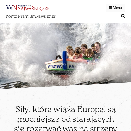
Menu
Konto Premium
Newsletter
Siły, które wiążą Europę, są
mocniejsze od starających
się rozerwać was na strzępy