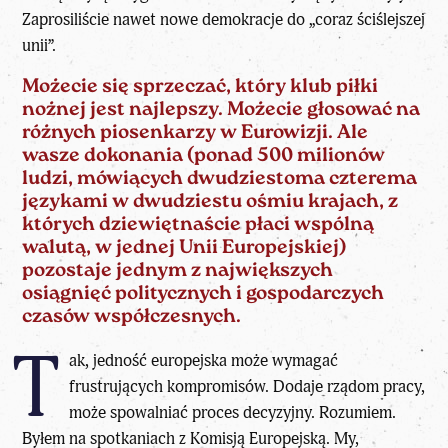
Zaprosiliście nawet nowe demokracje do „coraz ściślejszej
unii”.
Możecie się sprzeczać, który klub piłki
nożnej jest najlepszy. Możecie głosować na
różnych piosenkarzy w Eurowizji. Ale
wasze dokonania (ponad 500 milionów
ludzi, mówiących dwudziestoma czterema
językami w dwudziestu ośmiu krajach, z
których dziewiętnaście płaci wspólną
walutą, w jednej Unii Europejskiej)
pozostaje jednym z największych
osiągnięć politycznych i gospodarczych
czasów współczesnych.
T
ak, jedność europejska może wymagać
frustrujących kompromisów. Dodaje rządom pracy,
może spowalniać proces decyzyjny. Rozumiem.
Byłem na spotkaniach z Komisją Europejską. My,