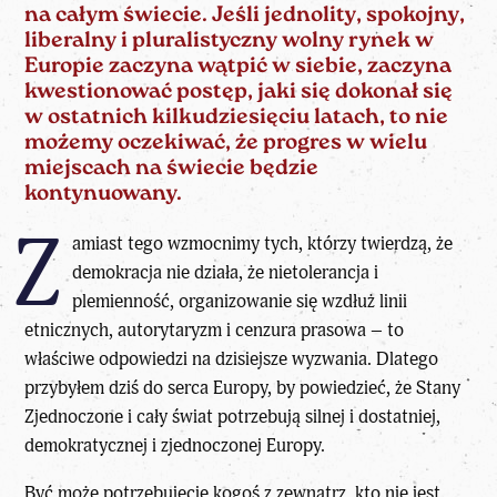
na całym świecie. Jeśli jednolity, spokojny,
liberalny i pluralistyczny wolny rynek w
Europie zaczyna wątpić w siebie, zaczyna
kwestionować postęp, jaki się dokonał się
w ostatnich kilkudziesięciu latach, to nie
możemy oczekiwać, że progres w wielu
miejscach na świecie będzie
kontynuowany.
Z
amiast tego wzmocnimy tych, którzy twierdzą, że
demokracja nie działa, że nietolerancja i
plemienność, organizowanie się wzdłuż linii
etnicznych, autorytaryzm i cenzura prasowa – to
właściwe odpowiedzi na dzisiejsze wyzwania. Dlatego
przybyłem dziś do serca Europy, by powiedzieć, że Stany
Zjednoczone i cały świat potrzebują silnej i dostatniej,
demokratycznej i zjednoczonej Europy.
Być może potrzebujecie kogoś z zewnątrz, kto nie jest