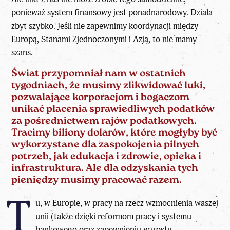
ponieważ system finansowy jest ponadnarodowy. Działa
zbyt szybko. Jeśli nie zapewnimy koordynacji między
Europą, Stanami Zjednoczonymi i Azją, to nie mamy
szans.
Świat przypomniał nam w ostatnich
tygodniach, że musimy zlikwidować luki,
pozwalające korporacjom i bogaczom
unikać płacenia sprawiedliwych podatków
za pośrednictwem rajów podatkowych.
Tracimy biliony dolarów, które mogłyby być
wykorzystane dla zaspokojenia pilnych
potrzeb, jak edukacja i zdrowie, opieka i
infrastruktura. Ale dla odzyskania tych
pieniędzy musimy pracować razem.
T
u, w Europie, w pracy na rzecz wzmocnienia waszej
unii (także dzięki reformom pracy i systemu
bankowego oraz zapewnieniu wzrostu