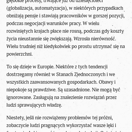
głębokie procesy, trwające już od dziesięcioleci
(globalizacja, automatyzacja), w niektórych przypadkach
obniżają pensje i stawiają pracowników w gorszej pozycji,
podczas negocjacji warunków pracy. W wielu
rozwiniętych krajach płace nie rosną, podczas gdy koszty
życia nieustannie się zwiększają. Wzrosła nierówność.
Wielu trudniej niż kiedykolwiek po prostu utrzymać się na
powierzchni.
To się dzieje w Europie. Niektóre z tych tendencji
dostrzegamy również w Stanach Zjednoczonych i we
wszystkich zaawansowanych gospodarkach. Obawy i
niepokoje są prawdziwe. Są uzasadnione. Nie mogą być
ignorowane. Zasługują na znalezienie rozwiązań przez
ludzi sprawujących władzę.
Niestety, jeśli nie rozwiążemy problemów tej próżni,
zobaczycie ludzi pragnących wykorzystać wasze lęki i