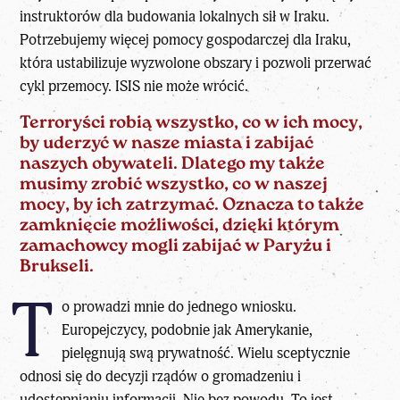
instruktorów dla budowania lokalnych sił w Iraku.
Potrzebujemy więcej pomocy gospodarczej dla Iraku,
która ustabilizuje wyzwolone obszary i pozwoli przerwać
cykl przemocy. ISIS nie może wrócić.
Terroryści robią wszystko, co w ich mocy,
by uderzyć w nasze miasta i zabijać
naszych obywateli. Dlatego my także
musimy zrobić wszystko, co w naszej
mocy, by ich zatrzymać. Oznacza to także
zamknięcie możliwości, dzięki którym
zamachowcy mogli zabijać w Paryżu i
Brukseli.
T
o prowadzi mnie do jednego wniosku.
Europejczycy, podobnie jak Amerykanie,
pielęgnują swą prywatność. Wielu sceptycznie
odnosi się do decyzji rządów o gromadzeniu i
udostępnianiu informacji. Nie bez powodu. To jest