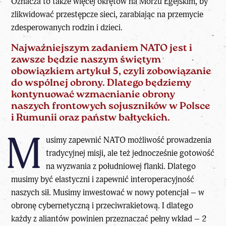
Oznacza to także więcej okrętów na Morzu Egejskim, by
zlikwidować przestępcze sieci, zarabiając na przemycie
zdesperowanych rodzin i dzieci.
Najważniejszym zadaniem NATO jest i
zawsze będzie naszym świętym
obowiązkiem artykuł 5, czyli zobowiązanie
do wspólnej obrony. Dlatego będziemy
kontynuować wzmacnianie obrony
naszych frontowych sojuszników w Polsce
i Rumunii oraz państw bałtyckich.
M
usimy zapewnić NATO możliwość prowadzenia
tradycyjnej misji, ale też jednocześnie gotowość
na wyzwania z południowej flanki. Dlatego
musimy być elastyczni i zapewnić interoperacyjność
naszych sił. Musimy inwestować w nowy potencjał – w
obronę cybernetyczną i przeciwrakietową. I dlatego
każdy z aliantów powinien przeznaczać pełny wkład – 2