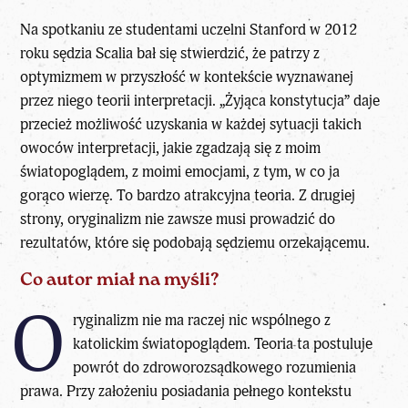
Na spotkaniu ze studentami uczelni Stanford w 2012
roku sędzia Scalia bał się stwierdzić, że patrzy z
optymizmem w przyszłość w kontekście wyznawanej
przez niego teorii interpretacji. „Żyjąca konstytucja” daje
przecież możliwość uzyskania w każdej sytuacji takich
owoców interpretacji, jakie zgadzają się z moim
światopoglądem, z moimi emocjami, z tym, w co ja
gorąco wierzę. To bardzo atrakcyjna teoria. Z drugiej
strony, oryginalizm nie zawsze musi prowadzić do
rezultatów, które się podobają sędziemu orzekającemu.
Co autor miał na myśli?
O
ryginalizm nie ma raczej nic wspólnego z
katolickim światopoglądem. Teoria ta postuluje
powrót do zdroworozsądkowego rozumienia
prawa. Przy założeniu posiadania pełnego kontekstu