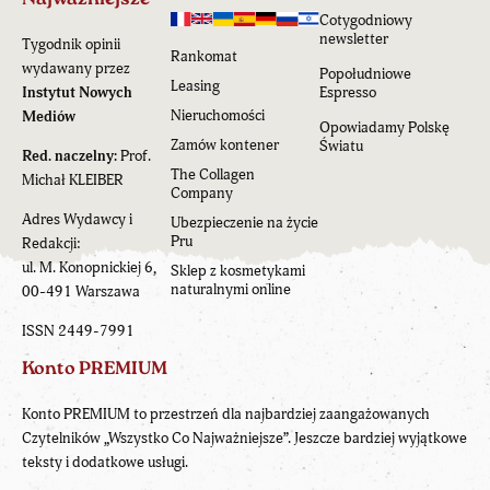
Cotygodniowy
newsletter
Tygodnik opinii
Rankomat
wydawany przez
Popołudniowe
Leasing
Instytut Nowych
Espresso
Nieruchomości
Mediów
Opowiadamy Polskę
Zamów kontener
Światu
Red. naczelny:
Prof.
The Collagen
Michał KLEIBER
Company
Adres Wydawcy i
Ubezpieczenie na życie
Pru
Redakcji:
ul. M. Konopnickiej 6,
Sklep z kosmetykami
naturalnymi online
00-491 Warszawa
ISSN 2449-7991
Konto PREMIUM
Konto PREMIUM to przestrzeń dla najbardziej zaangażowanych
Czytelników „Wszystko Co Najważniejsze”. Jeszcze bardziej wyjątkowe
teksty i dodatkowe usługi.