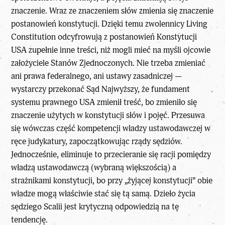
znaczenie. Wraz ze znaczeniem słów zmienia się znaczenie
postanowień konstytucji. Dzięki temu zwolennicy Living
Constitution odcyfrowują z postanowień Konstytucji
USA zupełnie inne treści, niż mogli mieć na myśli ojcowie
założyciele Stanów Zjednoczonych. Nie trzeba zmieniać
ani prawa federalnego, ani ustawy zasadniczej —
wystarczy przekonać Sąd Najwyższy, że fundament
systemu prawnego USA zmienił treść, bo zmieniło się
znaczenie użytych w konstytucji słów i pojęć. Przesuwa
się wówczas część kompetencji władzy ustawodawczej w
ręce judykatury, zapoczątkowując rządy sędziów.
Jednocześnie, eliminuje to przecieranie się racji pomiędzy
władzą ustawodawczą (wybraną większością) a
strażnikami konstytucji, bo przy „żyjącej konstytucji” obie
władze mogą właściwie stać się tą samą. Dzieło życia
sędziego Scalii jest krytyczną odpowiedzią na tę
tendencję.