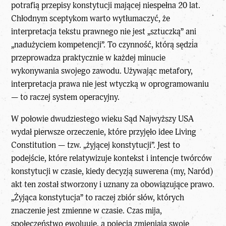
potrafią przepisy konstytucji mającej niespełna 20 lat.
Chłodnym sceptykom warto wytłumaczyć, że
interpretacja tekstu prawnego nie jest „sztuczką” ani
„nadużyciem kompetencji”. To czynność, którą sędzia
przeprowadza praktycznie w każdej minucie
wykonywania swojego zawodu. Używając metafory,
interpretacja prawa nie jest wtyczką w oprogramowaniu
— to raczej system operacyjny.
W połowie dwudziestego wieku Sąd Najwyższy USA
wydał pierwsze orzeczenie, które przyjęło idee Living
Constitution — tzw. „żyjącej konstytucji”. Jest to
podejście, które relatywizuje kontekst i intencje twórców
konstytucji w czasie, kiedy decyzją suwerena (my, Naród)
akt ten został stworzony i uznany za obowiązujące prawo.
„Żyjąca konstytucja” to raczej zbiór słów, których
znaczenie jest zmienne w czasie. Czas mija,
społeczeństwo ewoluuje, a pojęcia zmieniają swoje