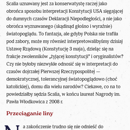
Scalia uznawany jest za konserwatystę raczej jako
obrońca sposobu interpretacji Konstytucji USA sięgającej
do dumnych czasów Deklaracji Niepodległości, a nie jako
obrońca wyznawanego (skądinąd głośno i wyraźnie)
światopoglądu. To fantazja, ale gdyby Polska nie trafiła
pod zabory, może my również interpretowalibyśmy dzisiaj
Ustawę Rządową (Konstytucję 3 maja), dzieląc się na
frakcje zwolenników „żyjącej konstytucji” i oryginalistów?
Czy nie byłoby niezwykłe odnosić się w interpretacji do
czasów dojrzałej Pierwszej Rzeczypospolitej —
demokratycznej, tolerancyjnej światopoglądowo (choć
katolickiej), domu dla wielu narodów? Ciekawe, co na to
powiedziałby sędzia Scalia, w końcu laureat Nagrody im.
Pawła Włodkowica z 2008 r.
Przeciąganie liny
a zakończenie trudno się nie odnieść do