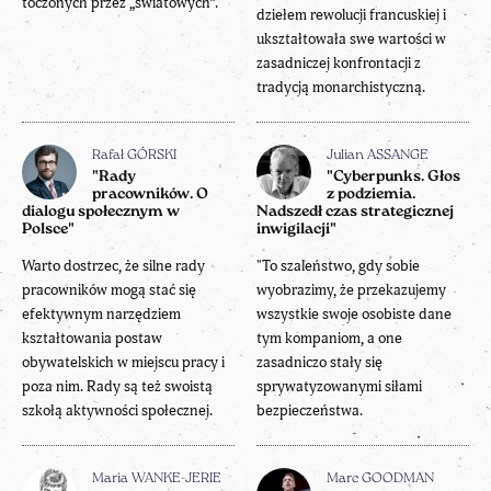
toczonych przez „światowych”.
dziełem rewolucji francuskiej i
ukształtowała swe wartości w
zasadniczej konfrontacji z
tradycją monarchistyczną.
Rafał GÓRSKI
Julian ASSANGE
"Rady
"Cyberpunks. Głos
pracowników. O
z podziemia.
dialogu społecznym w
Nadszedł czas strategicznej
Polsce"
inwigilacji"
Warto dostrzec, że silne rady
"To szaleństwo, gdy sobie
pracowników mogą stać się
wyobrazimy, że przekazujemy
efektywnym narzędziem
wszystkie swoje osobiste dane
kształtowania postaw
tym kompaniom, a one
obywatelskich w miejscu pracy i
zasadniczo stały się
poza nim. Rady są też swoistą
sprywatyzowanymi siłami
szkołą aktywności społecznej.
bezpieczeństwa.
Maria WANKE-JERIE
Marc GOODMAN