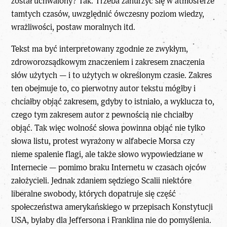
został uchwalony? Tak. Trzeba zanurzyć się w atmosferze
tamtych czasów, uwzględnić ówczesny poziom wiedzy,
wrażliwości, postaw moralnych itd.
Tekst ma być interpretowany zgodnie ze zwykłym,
zdroworozsądkowym znaczeniem i zakresem znaczenia
słów użytych — i to użytych w określonym czasie. Zakres
ten obejmuje to, co pierwotny autor tekstu mógłby i
chciałby objąć zakresem, gdyby to istniało, a wyklucza to,
czego tym zakresem autor z pewnością nie chciałby
objąć. Tak więc wolność słowa powinna objąć nie tylko
słowa listu, protest wyrażony w alfabecie Morsa czy
nieme spalenie flagi, ale także słowo wypowiedziane w
Internecie — pomimo braku Internetu w czasach ojców
założycieli. Jednak zdaniem sędziego Scalii niektóre
liberalne swobody, których dopatruje się część
społeczeństwa amerykańskiego w przepisach Konstytucji
USA, byłaby dla Jeffersona i Franklina nie do pomyślenia.