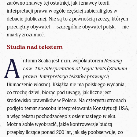
zarówno znawcy tej ostatniej, jak i znawcy teorii
interpretacji prawa w ogóle częściej zabierali głos w
debacie publicznej. Nie są to z pewnością rzeczy, których
przeciętny obywatel — szczególnie obywatel polski — nie
miałby zrozumieć.
Studia nad tekstem
A
ntonin Scalia jest m.in. współautorem
Reading
Law: The Interpretation of Legal Texts
(
Studium
prawa. Interpretacja tekstów prawnych
—
tłumaczenie własne). Książka nie ma polskiego wydania,
co trochę dziwi, biorąc pod uwagę, jak liczne jest
środowisko prawników w Polsce. Na czterystu stronach
podjęto temat sposobu interpretowania Konstytucji USA,
a więc tekstu pochodzącego z osiemnastego wieku.
Można sobie wyobrazić, jakie kontrowersje budzą
przepisy liczące ponad 200 lat, jak się poobserwuje, co