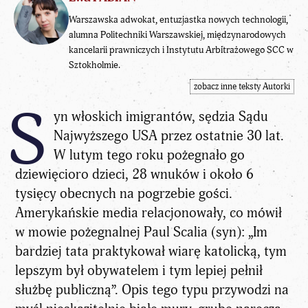
Warszawska adwokat, entuzjastka nowych technologii,
alumna Politechniki Warszawskiej, międzynarodowych
kancelarii prawniczych i Instytutu Arbitrażowego SCC w
Sztokholmie.
zobacz inne teksty Autorki
S
yn włoskich imigrantów, sędzia Sądu
Najwyższego USA przez ostatnie 30 lat.
W lutym tego roku pożegnało go
dziewięcioro dzieci, 28 wnuków i około 6
tysięcy obecnych na pogrzebie gości.
Amerykańskie media relacjonowały, co mówił
w mowie pożegnalnej Paul Scalia (syn): „Im
bardziej tata praktykował wiarę katolicką, tym
lepszym był obywatelem i tym lepiej pełnił
służbę publiczną”. Opis tego typu przywodzi na