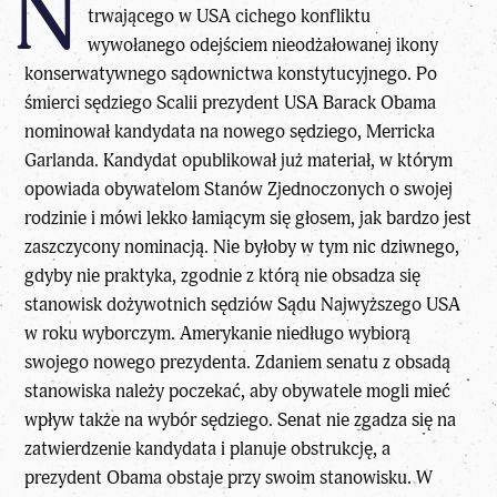
N
trwającego w USA cichego konfliktu
wywołanego odejściem nieodżałowanej ikony
konserwatywnego sądownictwa konstytucyjnego. Po
śmierci sędziego Scalii prezydent USA Barack Obama
nominował kandydata na nowego sędziego, Merricka
Garlanda. Kandydat opublikował już materiał, w którym
opowiada obywatelom Stanów Zjednoczonych o swojej
rodzinie i mówi lekko łamiącym się głosem, jak bardzo jest
zaszczycony nominacją. Nie byłoby w tym nic dziwnego,
gdyby nie praktyka, zgodnie z którą nie obsadza się
stanowisk dożywotnich sędziów Sądu Najwyższego USA
w roku wyborczym. Amerykanie niedługo wybiorą
swojego nowego prezydenta. Zdaniem senatu z obsadą
stanowiska należy poczekać, aby obywatele mogli mieć
wpływ także na wybór sędziego. Senat nie zgadza się na
zatwierdzenie kandydata i planuje obstrukcję, a
prezydent Obama obstaje przy swoim stanowisku. W