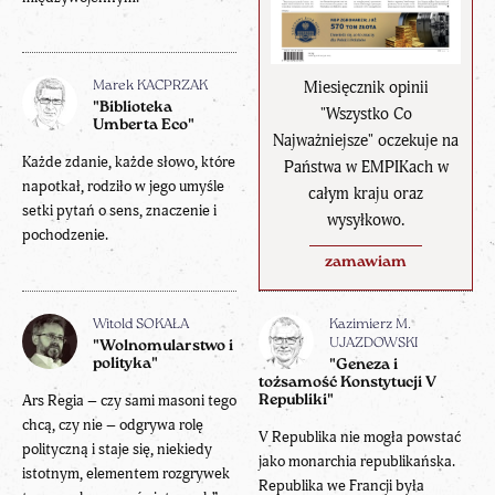
Miesięcznik opinii
Marek KACPRZAK
"Biblioteka
"Wszystko Co
Umberta Eco"
Najważniejsze" oczekuje na
Każde zdanie, każde słowo, które
Państwa w EMPIKach w
napotkał, rodziło w jego umyśle
całym kraju oraz
setki pytań o sens, znaczenie i
wysyłkowo.
pochodzenie.
zamawiam
Witold SOKAŁA
Kazimierz M.
UJAZDOWSKI
"Wolnomularstwo i
polityka"
"Geneza i
tożsamość Konstytucji V
Ars Regia – czy sami masoni tego
Republiki"
chcą, czy nie – odgrywa rolę
V Republika nie mogła powstać
polityczną i staje się, niekiedy
jako monarchia republikańska.
istotnym, elementem rozgrywek
Republika we Francji była