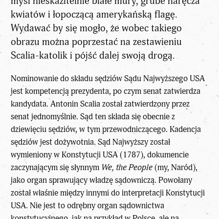
myśl nieskazitelnie białe mury, grube naręcza
kwiatów i łopoczącą amerykańską flagę.
Wydawać by się mogło, że wobec takiego
obrazu można poprzestać na zestawieniu
Scalia-katolik i pójść dalej swoją drogą.
Nominowanie do składu sędziów Sądu Najwyższego USA
jest kompetencją prezydenta, po czym senat zatwierdza
kandydata. Antonin Scalia został zatwierdzony przez
senat jednomyślnie. Sąd ten składa się obecnie z
dziewięciu sędziów, w tym przewodniczącego. Kadencja
sędziów jest dożywotnia. Sąd Najwyższy został
wymieniony w Konstytucji USA (1787), dokumencie
zaczynającym się słynnym
We, the People
(my, Naród),
jako organ sprawujący władzę sądowniczą. Powołany
został właśnie między innymi do interpretacji Konstytucji
USA. Nie jest to odrębny organ sądownictwa
konstytucyjnego, jak na przykład w Polsce, ale na