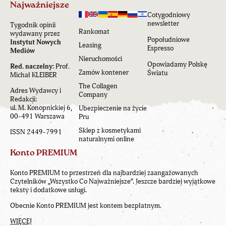
Najważniejsze
Cotygodniowy
newsletter
Tygodnik opinii
Rankomat
wydawany przez
Popołudniowe
Instytut Nowych
Leasing
Espresso
Mediów
Nieruchomości
Opowiadamy Polskę
Red. naczelny:
Prof.
Zamów kontener
Światu
Michał KLEIBER
The Collagen
Adres Wydawcy i
Company
Redakcji:
ul. M. Konopnickiej 6,
Ubezpieczenie na życie
00-491 Warszawa
Pru
Sklep z kosmetykami
ISSN 2449-7991
naturalnymi online
Konto PREMIUM
Konto PREMIUM to przestrzeń dla najbardziej zaangażowanych
Czytelników „Wszystko Co Najważniejsze”. Jeszcze bardziej wyjątkowe
teksty i dodatkowe usługi.
Obecnie Konto PREMIUM jest kontem bezpłatnym.
WIĘCEJ