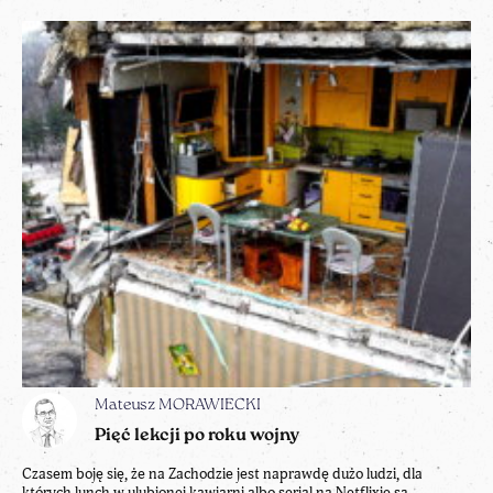
Mateusz MORAWIECKI
Pięć lekcji po roku wojny
Czasem boję się, że na Zachodzie jest naprawdę dużo ludzi, dla
których lunch w ulubionej kawiarni albo serial na Netflixie są