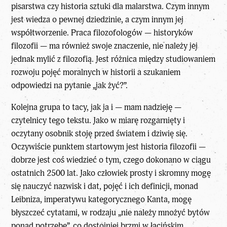
pisarstwa czy historia sztuki dla malarstwa. Czym innym
jest wiedza o pewnej dziedzinie, a czym innym jej
współtworzenie. Praca filozofologów — historyków
filozofii — ma również swoje znaczenie, nie należy jej
jednak mylić z filozofią. Jest różnica między studiowaniem
rozwoju pojęć moralnych w historii a szukaniem
odpowiedzi na pytanie „jak żyć?”.
Kolejna grupa to tacy, jak ja i — mam nadzieję —
czytelnicy tego tekstu. Jako w miarę rozgarnięty i
oczytany osobnik stoję przed światem i dziwię się.
Oczywiście punktem startowym jest historia filozofii —
dobrze jest coś wiedzieć o tym, czego dokonano w ciągu
ostatnich 2500 lat. Jako człowiek prosty i skromny mogę
się nauczyć nazwisk i dat, pojęć i ich definicji, monad
Leibniza, imperatywu kategorycznego Kanta, mogę
błyszczeć cytatami, w rodzaju „nie należy mnożyć bytów
ponad potrzebę”, co dostojniej brzmi w łacińskim