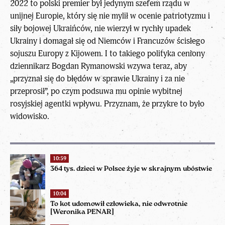
2022 to polski premier był jedynym szefem rządu w
unijnej Europie, który się nie mylił w ocenie patriotyzmu i
siły bojowej Ukraińców, nie wierzył w rychły upadek
Ukrainy i domagał się od Niemców i Francuzów ścisłego
sojuszu Europy z Kijowem. I to takiego polityka ceniony
dziennikarz Bogdan Rymanowski wzywa teraz, aby
„przyznał się do błędów w sprawie Ukrainy i za nie
przeprosił”, po czym podsuwa mu opinie wybitnej
rosyjskiej agentki wpływu. Przyznam, że przykre to było
widowisko.
10:59
364 tys. dzieci w Polsce żyje w skrajnym ubóstwie
10:04
To kot udomowił człowieka, nie odwrotnie
[Weronika PENAR]