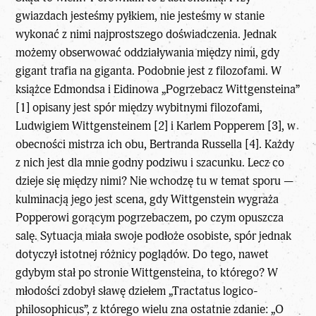
gwiazdach jesteśmy pyłkiem, nie jesteśmy w stanie
wykonać z nimi najprostszego doświadczenia. Jednak
możemy obserwować oddziaływania między nimi, gdy
gigant trafia na giganta. Podobnie jest z filozofami. W
książce Edmondsa i Eidinowa „Pogrzebacz Wittgensteina”
[1] opisany jest spór między wybitnymi filozofami,
Ludwigiem Wittgensteinem [2] i Karlem Popperem [3], w
obecności mistrza ich obu, Bertranda Russella [4]. Każdy
z nich jest dla mnie godny podziwu i szacunku. Lecz co
dzieje się między nimi? Nie wchodzę tu w temat sporu —
kulminacją jego jest scena, gdy Wittgenstein wygraża
Popperowi gorącym pogrzebaczem, po czym opuszcza
salę. Sytuacja miała swoje podłoże osobiste, spór jednak
dotyczył istotnej różnicy poglądów. Do tego, nawet
gdybym stał po stronie Wittgensteina, to którego? W
młodości zdobył sławę dziełem „Tractatus logico-
philosophicus”, z którego wielu zna ostatnie zdanie: „O