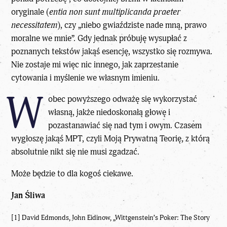
oryginale (
entia non sunt multiplicanda praeter
necessitatem
), czy „niebo gwiaździste nade mną, prawo
moralne we mnie”. Gdy jednak próbuję wysupłać z
poznanych tekstów jakąś esencję, wszystko się rozmywa.
Nie zostaje mi więc nic innego, jak zaprzestanie
cytowania i myślenie we własnym imieniu.
W
obec powyższego odważę się wykorzystać
własną, jakże niedoskonałą głowę i
pozastanawiać się nad tym i owym. Czasem
wygłoszę jakąś MPT, czyli Moją Prywatną Teorię, z którą
absolutnie nikt się nie musi zgadzać.
Może będzie to dla kogoś ciekawe.
Jan Śliwa
[1] David Edmonds, John Eidinow, „
Wittgenstein’s Poker: The Story