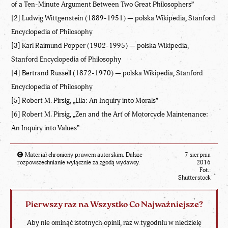
of a Ten-Minute Argument Between Two Great Philosophers
”
[2] Ludwig Wittgenstein (1889-1951) — polska
Wikipedia
,
Stanford
Encyclopedia of Philosophy
[3] Karl Raimund Popper (1902-1995) — polska
Wikipedia
,
Stanford
Encyclopedia of Philosophy
[4] Bertrand Russell (1872-1970) — polska
Wikipedia
,
Stanford
Encyclopedia of Philosophy
[5] Robert M. Pirsig, „
Lila: An Inquiry into Morals
”
[6] Robert M. Pirsig, „
Zen and the Art of Motorcycle Maintenance:
An Inquiry into Values
”
Materiał chroniony prawem autorskim. Dalsze
7 sierpnia
rozpowszechnianie wyłącznie za zgodą wydawcy.
2016
Fot.:
Shutterstock
Pierwszy raz na Wszystko Co Najważniejsze?
Aby nie ominąć istotnych opinii, raz w tygodniu w niedzielę