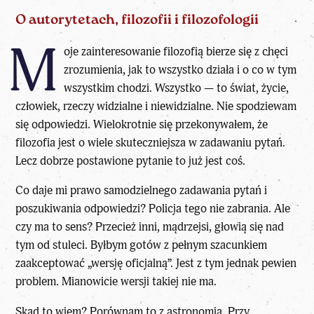
O autorytetach, filozofii i filozofologii
M
oje zainteresowanie filozofią bierze się z chęci
zrozumienia, jak to wszystko działa i o co w tym
wszystkim chodzi. Wszystko — to świat, życie,
człowiek, rzeczy widzialne i niewidzialne. Nie spodziewam
się odpowiedzi. Wielokrotnie się przekonywałem, że
filozofia jest o wiele skuteczniejsza w zadawaniu pytań.
Lecz dobrze postawione pytanie to już jest coś.
Co daje mi prawo samodzielnego zadawania pytań i
poszukiwania odpowiedzi? Policja tego nie zabrania. Ale
czy ma to sens? Przecież inni, mądrzejsi, głowią się nad
tym od stuleci. Byłbym gotów z pełnym szacunkiem
zaakceptować „wersję oficjalną”. Jest z tym jednak pewien
problem. Mianowicie wersji takiej nie ma.
Skąd to wiem? Porównam to z astronomią. Przy