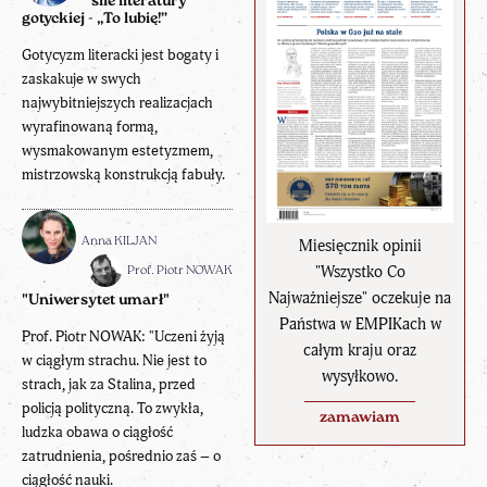
sile literatury
gotyckiej - „To lubię!”
Gotycyzm literacki jest bogaty i
zaskakuje w swych
najwybitniejszych realizacjach
wyrafinowaną formą,
wysmakowanym estetyzmem,
mistrzowską konstrukcją fabuły.
Anna KILJAN
Miesięcznik opinii
"Wszystko Co
Prof. Piotr NOWAK
Najważniejsze" oczekuje na
"Uniwersytet umarł"
Państwa w EMPIKach w
Prof. Piotr NOWAK: "Uczeni żyją
całym kraju oraz
w ciągłym strachu. Nie jest to
wysyłkowo.
strach, jak za Stalina, przed
policją polityczną. To zwykła,
zamawiam
ludzka obawa o ciągłość
zatrudnienia, pośrednio zaś – o
ciągłość nauki.