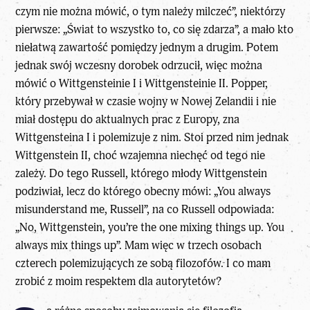
czym nie można mówić, o tym należy milczeć”, niektórzy
pierwsze: „Świat to wszystko to, co się zdarza”, a mało kto
niełatwą zawartość pomiędzy jednym a drugim. Potem
jednak swój wczesny dorobek odrzucił, więc można
mówić o Wittgensteinie I i Wittgensteinie II. Popper,
który przebywał w czasie wojny w Nowej Zelandii i nie
miał dostępu do aktualnych prac z Europy, zna
Wittgensteina I i polemizuje z nim. Stoi przed nim jednak
Wittgenstein II, choć wzajemna niechęć od tego nie
zależy. Do tego Russell, którego młody Wittgenstein
podziwiał, lecz do którego obecny mówi: „You always
misunderstand me, Russell”, na co Russell odpowiada:
„No, Wittgenstein, you’re the one mixing things up. You
always mix things up”. Mam więc w trzech osobach
czterech polemizujących ze sobą filozofów. I co mam
zrobić z moim respektem dla autorytetów?