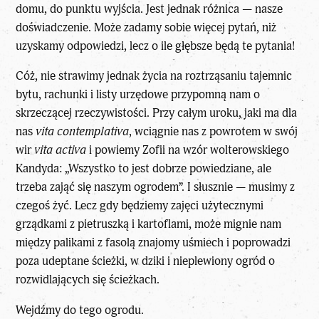
domu, do punktu wyjścia. Jest jednak różnica — nasze
doświadczenie. Może zadamy sobie więcej pytań, niż
uzyskamy odpowiedzi, lecz o ile głębsze będą te pytania!
Cóż, nie strawimy jednak życia na roztrząsaniu tajemnic
bytu, rachunki i listy urzędowe przypomną nam o
skrzeczącej rzeczywistości. Przy całym uroku, jaki ma dla
nas
vita contemplativa
, wciągnie nas z powrotem w swój
wir
vita activa
i powiemy Zofii na wzór wolterowskiego
Kandyda: „Wszystko to jest dobrze powiedziane, ale
trzeba zająć się naszym ogrodem”. I słusznie — musimy z
czegoś żyć. Lecz gdy będziemy zajęci użytecznymi
grządkami z pietruszką i kartoflami, może mignie nam
między palikami z fasolą znajomy uśmiech i poprowadzi
poza udeptane ścieżki, w dziki i nieplewiony ogród o
rozwidlających się ścieżkach.
Wejdźmy do tego ogrodu.