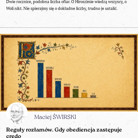
Dwie rocznice, podobna liczba ofiar. O Hiroszimie wiedzą wszyscy, o
Woli nikt. Nie spierajmy się o dokładne liczby, trudno je ustalić.
Maciej ŚWIRSKI
Reguły rozłamów. Gdy obediencja zastępuje
credo