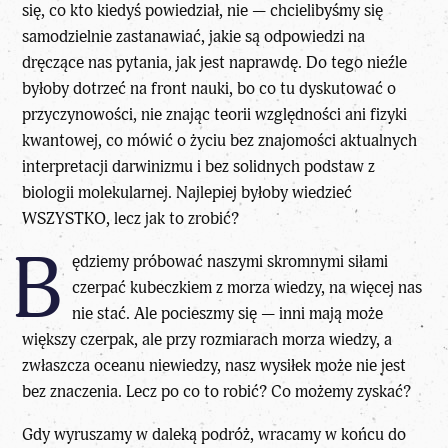
się, co kto kiedyś powiedział, nie — chcielibyśmy się
samodzielnie zastanawiać, jakie są odpowiedzi na
dręczące nas pytania, jak jest naprawdę. Do tego nieźle
byłoby dotrzeć na front nauki, bo co tu dyskutować o
przyczynowości, nie znając teorii względności ani fizyki
kwantowej, co mówić o życiu bez znajomości aktualnych
interpretacji darwinizmu i bez solidnych podstaw z
biologii molekularnej. Najlepiej byłoby wiedzieć
WSZYSTKO, lecz jak to zrobić?
B
ędziemy próbować naszymi skromnymi siłami
czerpać kubeczkiem z morza wiedzy, na więcej nas
nie stać. Ale pocieszmy się — inni mają może
większy czerpak, ale przy rozmiarach morza wiedzy, a
zwłaszcza oceanu niewiedzy, nasz wysiłek może nie jest
bez znaczenia. Lecz po co to robić? Co możemy zyskać?
Gdy wyruszamy w daleką podróż, wracamy w końcu do