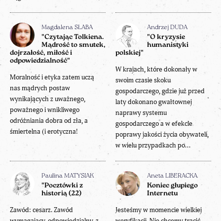
Magdalena SŁABA
Andrzej DUDA
"Czytając Tolkiena.
"O kryzysie
Mądrość to smutek,
humanistyki
dojrzałość, miłość i
polskiej"
odpowiedzialność"
W krajach, które dokonały w
Moralność i etyka zatem uczą
swoim czasie skoku
nas mądrych postaw
gospodarczego, gdzie już przed
wynikających z uważnego,
laty dokonano gwałtownej
poważnego i wnikliwego
naprawy systemu
odróżniania dobra od zła, a
gospodarczego a w efekcie
śmiertelna (i erotyczna!
poprawy jakości życia obywateli,
w wielu przypadkach po...
Paulina MATYSIAK
Aneta LIBERACKA
"Pocztówki z
Koniec głupiego
historią (22)
Internetu
Zawód: cesarz. Zawód
Jesteśmy w momencie wielkiej
wymagający, odpowiedzialny, z
weryfikacji. Nie chcemy tracić