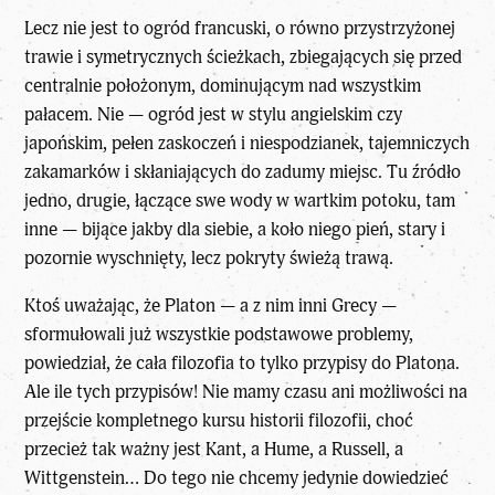
Lecz nie jest to ogród francuski, o równo przystrzyżonej
trawie i symetrycznych ścieżkach, zbiegających się przed
centralnie położonym, dominującym nad wszystkim
pałacem. Nie — ogród jest w stylu angielskim czy
japońskim, pełen zaskoczeń i niespodzianek, tajemniczych
zakamarków i skłaniających do zadumy miejsc. Tu źródło
jedno, drugie, łączące swe wody w wartkim potoku, tam
inne — bijące jakby dla siebie, a koło niego pień, stary i
pozornie wyschnięty, lecz pokryty świeżą trawą.
Ktoś uważając, że Platon — a z nim inni Grecy —
sformułowali już wszystkie podstawowe problemy,
powiedział, że cała filozofia to tylko przypisy do Platona.
Ale ile tych przypisów! Nie mamy czasu ani możliwości na
przejście kompletnego kursu historii filozofii, choć
przecież tak ważny jest Kant, a Hume, a Russell, a
Wittgenstein… Do tego nie chcemy jedynie dowiedzieć