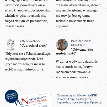
pewnością powodujący wiele
czasu na jałowe klikanie, które o
stresu i niepokoju. Być może stąd
niczym nie informuje i niczego
właśnie chęć zatrzymania się,
nie rozwija. Jest ogromna
zajęcia się tym, co po państwie,
tęsknota do samodzielnego
najważniejsze.
myślenia.
Guy KAWASAKI
Kathleen Kelly
REARDON
"Czarodziej sieci"
"Odwaga jako
"Gdy ktoś się z Tobą skontaktuje,
umiejętność"
szybko mu odpowiedz. Dziś
W biznesie odważne działanie
„szybko” oznacza, że masz to
jest w istocie specyficznym
zrobić w ciągu jednego dnia.
rodzajem podejmowania
skalkulowanego ryzyka.