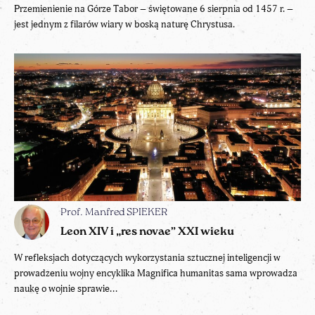
Przemienienie na Górze Tabor – świętowane 6 sierpnia od 1457 r. –
jest jednym z filarów wiary w boską naturę Chrystusa.
Prof. Manfred SPIEKER
Leon XIV i „res novae” XXI wieku
W refleksjach dotyczących wykorzystania sztucznej inteligencji w
prowadzeniu wojny encyklika Magnifica humanitas sama wprowadza
naukę o wojnie sprawie...