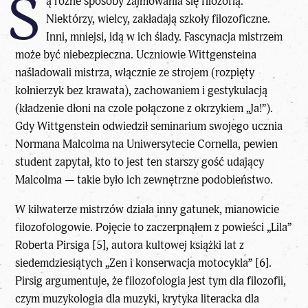
S
ą różne sposoby zajmowania się filozofią.
Niektórzy, wielcy, zakładają szkoły filozoficzne.
Inni, mniejsi, idą w ich ślady. Fascynacja mistrzem
może być niebezpieczna. Uczniowie Wittgensteina
naśladowali mistrza, włącznie ze strojem (rozpięty
kołnierzyk bez krawata), zachowaniem i gestykulacją
(kładzenie dłoni na czole połączone z okrzykiem „Ja!”).
Gdy Wittgenstein odwiedził seminarium swojego ucznia
Normana Malcolma na Uniwersytecie Cornella, pewien
student zapytał, kto to jest ten starszy gość udający
Malcolma — takie było ich zewnętrzne podobieństwo.
W kilwaterze mistrzów działa inny gatunek, mianowicie
filozofologowie. Pojęcie to zaczerpnąłem z powieści „Lila”
Roberta Pirsiga [5], autora kultowej książki lat z
siedemdziesiątych „Zen i konserwacja motocykla” [6].
Pirsig argumentuje, że filozofologia jest tym dla filozofii,
czym muzykologia dla muzyki, krytyka literacka dla