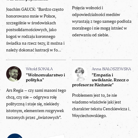
Pojęcia wolności i
Joachim GAUCK: "Bardzo często
odpowiedzialności mediów
honorowano mnie w Polsce,
wyrastają z tego samego podłoża
szczególnie w środowiskach
moralnego i nie mogą istnieć w
postsolidarnościowych, jako
oderwaniu od siebie.
kogoś w rodzaju koronnego
świadka na rzecz tezy, iż można i
należy dokonać lustracji w fo...
Witold SOKAŁA
Anna BIAŁOSZEWSKA
"Wolnomularstwo i
"Empatia i
polityka"
uwikłanie. Rzecz o
profesorze Kieżunie"
Ars Regia – czy sami masoni tego
Problemem jest to, że nie
chcą, czy nie – odgrywa rolę
wiadomo właściwie jaki jest
polityczną i staje się, niekiedy
charakter tekstu Cenckiewicza i
istotnym, elementem rozgrywek
Woyciechowskiego.
toczonych przez „światowych”.