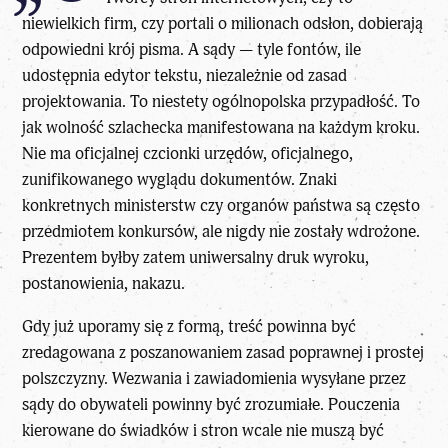
niewielkich firm, czy portali o milionach odsłon, dobierają
odpowiedni krój pisma. A sądy — tyle fontów, ile
udostępnia edytor tekstu, niezależnie od zasad
projektowania. To niestety ogólnopolska przypadłość. To
jak wolność szlachecka manifestowana na każdym kroku.
Nie ma oficjalnej czcionki urzędów, oficjalnego,
zunifikowanego wyglądu dokumentów. Znaki
konkretnych ministerstw czy organów państwa są często
przedmiotem konkursów, ale nigdy nie zostały wdrożone.
Prezentem byłby zatem uniwersalny druk wyroku,
postanowienia, nakazu.
Gdy już uporamy się z formą, treść powinna być
zredagowana z poszanowaniem zasad poprawnej i prostej
polszczyzny. Wezwania i zawiadomienia wysyłane przez
sądy do obywateli powinny być zrozumiałe. Pouczenia
kierowane do świadków i stron wcale nie muszą być