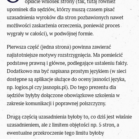
opłacie wniosek strony (tak, tutaj również
upominek dla sędziów, którzy muszą czasem pisać
uzasadnienia wyroków dla stron pozbawionych nawet
możliwości zaskarżenia orzeczenia, ponieważ proces
wygrały w całości), w podwójnej formie.
Pierwsza część (jedna strona) powinna zawierać
najistotniejsze motywy rozstrzygnięcia. Ma pomieścić
podstawę prawną i główne, podlegające ustaleniu fakty.
Dodatkowo ma być napisana prostym językiem (w sieci
dostępne są aplikacje służące do oceny jasności języka,
np. logios.pl czy jasnopis.pl). Do tego prezentu dla
sędziów byłyby dołączone obowiązkowe szkolenia w
zakresie komunikacji i poprawnej polszczyzny.
Drugą częścią uzasadnienia byłoby to, co dziś jest właśnie
uzasadnieniem, ale z limitem objętości np. 5 stron, a
ewentualne przekroczenie tego limitu byłoby