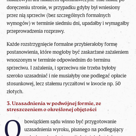
doręczeniu stronie, w przypadku gdyby był wniesiony
przez nią sprzeciw (bez szczególnych formalnych
wymogów) w terminie siedmiu dni, upadałby i wymagałby
przeprowadzenia rozprawy.
Każde rozstrzygnięcie formalne przybierałoby formę
postanowienia, które mogłoby być zaskarżane zażaleniem
wnoszonym w terminie odpowiednim do terminu
sprzeciwu. I zażalenia, i sprzeciwu nie trzeba byłoby
szeroko uzasadniać i nie musiałyby one podlegać opłacie
stosunkowej, lecz stałemu ryczałtowi w kwocie np. 50
złotych.
3. Uzasadnienia w podwójnej formie, ze
streszczeniem o określonej objętości
O
bowiązkiem sądu winno być przygotowanie
uzasadnienia wyroku, pisanego na podlegający