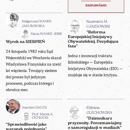
zamawiam
Małgorzata WANKE-
Kazimierz M.
JAKUBOWSKA
UJAZDOWSKI
"Reforma
Maria WANKE-JERIE
Europejskiej Inicjatywy
Obywatelskiej. Decydująca
Wyrok na SIERPIEŃ
faza"
24 listopada 1982 roku Sąd
Jedna z innowacji traktatu
Wojewódzki we Wrocławiu skazał
lizbońskiego — Europejska
Władysława Frasyniuka na sześć
Inicjatywa Obywatelska (EIO) —
lat więzienia. Trwający siedem
znajduje się w stanie kryzysu.
dni proces był jedynym
procesem, podczas którego i
obrońca mec.
Joachim GAUCK
Elżbieta
OLECHOWSKA
Prof. Marek A.
CICHOCKI
"Dziennikarz
przyzwoity. Porozmawiajmy
"Sprawiedliwość jako
o samoregulacji w mediach"
warunek pojednania"