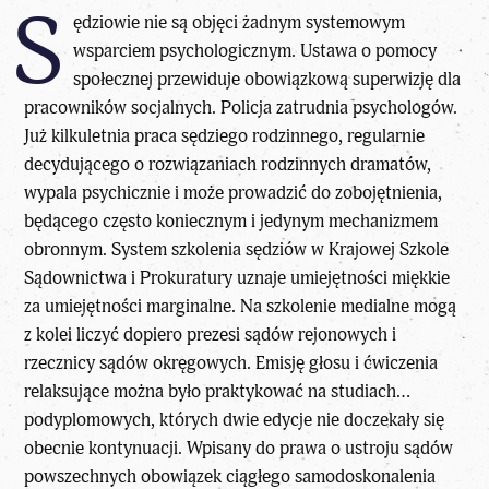
S
ędziowie nie są objęci żadnym systemowym
wsparciem psychologicznym. Ustawa o pomocy
społecznej przewiduje obowiązkową superwizję dla
pracowników socjalnych. Policja zatrudnia psychologów.
Już kilkuletnia praca sędziego rodzinnego, regularnie
decydującego o rozwiązaniach rodzinnych dramatów,
wypala psychicznie i może prowadzić do zobojętnienia,
będącego często koniecznym i jedynym mechanizmem
obronnym. System szkolenia sędziów w Krajowej Szkole
Sądownictwa i Prokuratury uznaje umiejętności miękkie
za umiejętności marginalne. Na szkolenie medialne mogą
z kolei liczyć dopiero prezesi sądów rejonowych i
rzecznicy sądów okręgowych. Emisję głosu i ćwiczenia
relaksujące można było praktykować na studiach…
podyplomowych, których dwie edycje nie doczekały się
obecnie kontynuacji. Wpisany do prawa o ustroju sądów
powszechnych obowiązek ciągłego samodoskonalenia