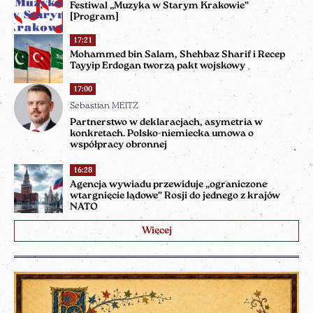
Festiwal „Muzyka w Starym Krakowie”
[Program]
17:21
Mohammed bin Salam, Shehbaz Sharif i Recep
Tayyip Erdogan tworzą pakt wojskowy
17:00
Sebastian MEITZ
Partnerstwo w deklaracjach, asymetria w
konkretach. Polsko-niemiecka umowa o
współpracy obronnej
16:28
Agencja wywiadu przewiduje „ograniczone
wtargnięcie lądowe” Rosji do jednego z krajów
NATO
Więcej