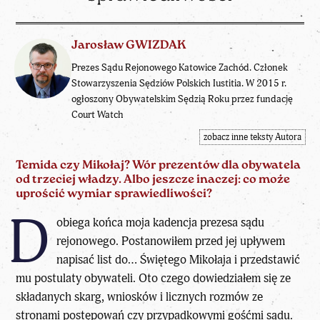
Jarosław GWIZDAK
Prezes Sądu Rejonowego Katowice Zachód. Członek
Stowarzyszenia Sędziów Polskich Iustitia. W 2015 r.
ogłoszony Obywatelskim Sędzią Roku przez fundację
Court Watch
zobacz inne teksty Autora
Temida czy Mikołaj? Wór prezentów dla obywatela
od trzeciej władzy. Albo jeszcze inaczej: co może
uprościć wymiar sprawiedliwości?
D
obiega końca moja kadencja prezesa sądu
rejonowego. Postanowiłem przed jej upływem
napisać list do… Świętego Mikołaja i przedstawić
mu postulaty obywateli. Oto czego dowiedziałem się ze
składanych skarg, wniosków i licznych rozmów ze
stronami postępowań czy przypadkowymi gośćmi sądu.