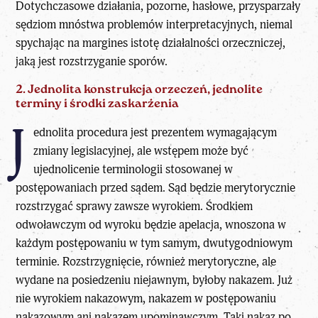
Dotychczasowe działania, pozorne, hasłowe, przysparzały
sędziom mnóstwa problemów interpretacyjnych, niemal
spychając na margines istotę działalności orzeczniczej,
jaką jest rozstrzyganie sporów.
2. Jednolita konstrukcja orzeczeń, jednolite
terminy i środki zaskarżenia
J
ednolita procedura jest prezentem wymagającym
zmiany legislacyjnej, ale wstępem może być
ujednolicenie terminologii stosowanej w
postępowaniach przed sądem. Sąd będzie merytorycznie
rozstrzygać sprawy zawsze wyrokiem. Środkiem
odwoławczym od wyroku będzie apelacja, wnoszona w
każdym postępowaniu w tym samym, dwutygodniowym
terminie. Rozstrzygnięcie, również merytoryczne, ale
wydane na posiedzeniu niejawnym, byłoby nakazem. Już
nie wyrokiem nakazowym, nakazem w postępowaniu
nakazowym ani nakazem upominawczym. Taki nakaz po