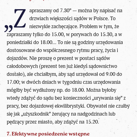
„Z
apraszamy od 7.30” — można by napisać na
drzwiach większości sądów w Polsce. To
niezwykle zachęcające. Problem w tym, że
zapraszamy tylko do 15.00, w porywach do 15.30, a w
poniedziałki do 18.00… To nie są godziny urzędowania
dostosowane do współczesnego rytmu pracy, życia i
dojazdów. Nie proszę o prezent w postaci sądów
całodobowych (prezent ten już kiedyś sądownictwo
dostało), ale chciałbym, aby sąd urzędował od 9.00 do
17.00; w dwóch dniach w tygodniu czas urzędowania
mógłby być wydłużony np. do 18.00. Można byłoby
wtedy zdążyć do sądu bez konieczności „urywania się” z
pracy, bez dojazdowej ekwilibrystyki. Obywatel nie czułby
się jak „użyszkodnik” żerujący na nadgodzinach lub
pędzący przez miasto, aby zdążyć na 15.20.
7. Efektywne posiedzenie wstępne