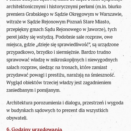
architektonicznymi i historycznymi perłami (m.in. biurko
premiera Grabskiego w Sądzie Okręgowym w Warszawie,
witraże w Sądzie Rejonowym Poznań Stare Miasto,
przepiękny gmach Sądu Rejonowego w Jaworze), tych
pereł jakby się wstydzą. Podobnie sale rozpraw, owe
miejsca, gdzie „dzieje się sprawiedliwość”, są urządzone
przypadkowo, brzydko i siermiężnie. Bardzo trudno
sprawować władzę w mikroskopijnych i niewygodnych
salach rozpraw, siedząc na tronach, które zamiast
przydawać powagi i prestiżu, narażają na śmieszność.
Wygląd obiektów trzeciej władzy jest zagadnieniem
zaniedbanym i pomijanym.
Architektura porozumienia i dialogu, przestrzeń i wygoda
w budynkach sądowych to prezent dla wszystkich
obywateli.
6. Godziny urzędowania