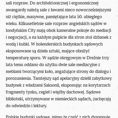
sali rozpraw. Do architektonicznej i ergonomicznej
awangardy należą sale z ławami nieco nowocześniejszymi
niż ciężkie, masywne, pamiętające lata 50. ubiegłego
wieku. Kilkusetletnie sale rozpraw angielskich sądów w
londyńskim City mają obok kameralne pokoje do mediacji
i negocjacji, a na każdym pulpicie dla stron stoi dzbanek z
wodą i kubki. W holenderskich budynkach sądowych
eksponowane są dzieła sztuki, mające obniżyć
temperaturę sporu. W sądzie okręgowym w Dreźnie trzy
lata temu oddano do użytku dwie sale mediacyjne z
meblami tworzącymi koło, angażujące strony do dialogu i
porozumienia. Tamtejszy sąd apelacyjny dzielił zabytkowy
budynek z władzami Saksonii, eksponując na korytarzach
fragmenty tynku, cegieł i więźby dachowej. Sądowe
biblioteki, utrzymywane w niemieckich sądach, zachęcają
do odwiedzin i lektury.
Polskie budynki sądowe, mimo że część z nich dysponuje