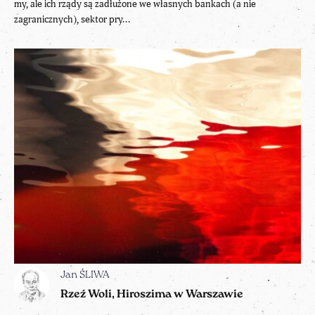
my, ale ich rządy są zadłużone we własnych bankach (a nie
zagranicznych), sektor pry...
Jan ŚLIWA
Rzeź Woli, Hiroszima w Warszawie