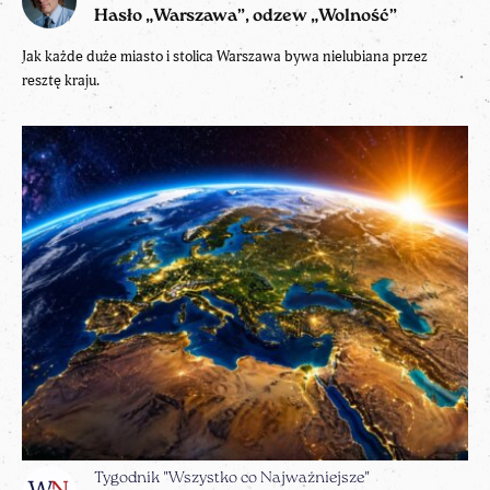
Hasło „Warszawa”, odzew „Wolność”
Jak każde duże miasto i stolica Warszawa bywa nielubiana przez
resztę kraju.
Tygodnik "Wszystko co Najważniejsze"