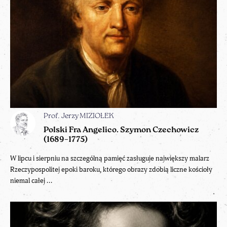
Prof. Jerzy MIZIOŁEK
Polski Fra Angelico. Szymon Czechowicz
(1689–1775)
W lipcu i sierpniu na szczególną pamięć zasługuje największy malarz
Rzeczypospolitej epoki baroku, którego obrazy zdobią liczne kościoły
niemal całej ...