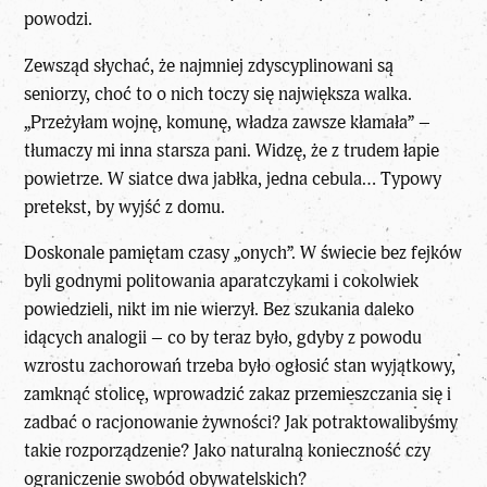
powodzi.
Zewsząd słychać, że najmniej zdyscyplinowani są
seniorzy, choć to o nich toczy się największa walka.
„Przeżyłam wojnę, komunę, władza zawsze kłamała” –
tłumaczy mi inna starsza pani. Widzę, że z trudem łapie
powietrze. W siatce dwa jabłka, jedna cebula… Typowy
pretekst, by wyjść z domu.
Doskonale pamiętam czasy „onych”. W świecie bez fejków
byli godnymi politowania aparatczykami i cokolwiek
powiedzieli, nikt im nie wierzył. Bez szukania daleko
idących analogii – co by teraz było, gdyby z powodu
wzrostu zachorowań trzeba było ogłosić stan wyjątkowy,
zamknąć stolicę, wprowadzić zakaz przemieszczania się i
zadbać o racjonowanie żywności? Jak potraktowalibyśmy
takie rozporządzenie? Jako naturalną konieczność czy
ograniczenie swobód obywatelskich?