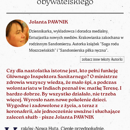
obywatelskiego
Jolanta PAWNIK
Dziennikarka, wykładowca i doradca medialny.
Entuzjastka nowych mediów. Krakowianka zakochana w
rodzinnym Sandomierzu. Autorka książek "Saga rodu
Moszczeńskich" i "Sandomierska piłka ręczna".
zobacz inne teksty Autorki
Czy dla nastolatka istotne jest, kto pełni funkcję
Głównego Inspektora Sanitarnego? O ministrze
zdrowia wszyscy wiedzą, że mało śpi, a podczas
wolontariatu w Indiach poznał św. matkę Teresę. I
bardzo dobrze. By wszystko działało, nie trzeba
więcej.
Wyrosło nam nowe pokolenie dzieci.
Wygodne i zadowolone z życia, a teraz z
koronaferii, ale jednocześnie uważne i słuchające
zaleceń służb – pisze Jolanta PAWNIK
raków-Nowa Huta. Ciepłe przedpołudnie,