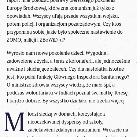
raport miał pokazać postawy pierwszego pokolenia
Europy Środkowej, które zna komunizm już tylko z
opowiadań. Wszyscy ufają przede wszystkim wojsku,
potem policji i organizacjom pozarządowym. Czy ktoś
przypomina sobie, jakie było społeczne nastawienie do
ZOMO, milicji i ZBoWiD-u?
Wyrosło nam nowe pokolenie dzieci. Wygodne i
zadowolone z życia, a teraz z koronaferii, ale jednocześnie
uważne i słuchające zaleceń. Czy dla nastolatka istotne
jest, kto pełni funkcję Głównego Inspektora Sanitarnego?
O ministrze zdrowia wszyscy wiedzą, że mało śpi, a
podczas wolontariatu w Indiach poznał św. matkę Teresę.
I bardzo dobrze. By wszystko działało, nie trzeba więcej.
M
łodzi siedzą w domach, korzystając z
nieoczekiwanej dyspensy od szkoły,
zaciekawieni zdalnym nauczaniem. Wreszcie na