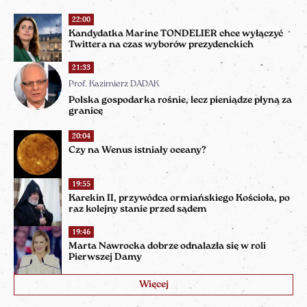
22:00
Kandydatka Marine TONDELIER chce wyłączyć
Twittera na czas wyborów prezydenckich
21:33
Prof. Kazimierz DADAK
Polska gospodarka rośnie, lecz pieniądze płyną za
granicę
20:04
Czy na Wenus istniały oceany?
19:55
Karekin II, przywódca ormiańskiego Kościoła, po
raz kolejny stanie przed sądem
19:46
Marta Nawrocka dobrze odnalazła się w roli
Pierwszej Damy
Więcej