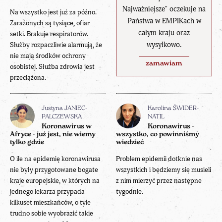
Najważniejsze" oczekuje na
Na wszystko jest już za późno.
Państwa w EMPIKach w
Zarażonych są tysiące, ofiar
całym kraju oraz
setki. Brakuje respiratorów.
wysyłkowo.
Służby rozpaczliwie alarmują, że
nie mają środków ochrony
zamawiam
osobistej. Służba zdrowia jest
przeciążona.
Justyna JANIEC-
Karolina ŚWIDER-
PALCZEWSKA
NATIL
Koronawirus w
Koronawirus -
Afryce - już jest, nie wiemy
wszystko, co powinniśmy
tylko gdzie
wiedzieć
O ile na epidemię koronawirusa
Problem epidemii dotknie nas
nie były przygotowane bogate
wszystkich i będziemy się musieli
kraje europejskie, w których na
z nim mierzyć przez następne
jednego lekarza przypada
tygodnie.
kilkuset mieszkańców, o tyle
trudno sobie wyobrazić takie