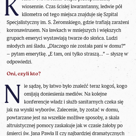
K
wiosennie. Czas ścisłej kwarantanny, ledwie pół
kilometra od tego miejsca znajduje się Szpital
Specjalistyczny im. S. Żeromskiego, gdzie trafiają zarażeni
koronawirusem. Na ławkach w mniejszych i większych
grupach emeryci wystawiają twarze do słońca. Ludzi
młodych ani śladu. „Dlaczego nie została pani w domu?”
– pytam emerytkę. „E tam, oni tylko straszą…” – słyszę w
odpowiedzi.
Oni, czyli kto?
N
ie sądzę, by łatwo było znaleźć teraz kogoś, kogo
omijają doniesienia mediów. Na kolejne
konferencje władz i służb sanitarnych czeka się
jak na wyniki wyborów. Zalecenie, by zostać w domu,
powtarzane jest na wszelkie możliwe sposoby, a skala
altruistycznej pomocy zaskakuje jak w czasie żałoby po
śmierci św. Jana Pawła II czy najbardziej dramatycznych