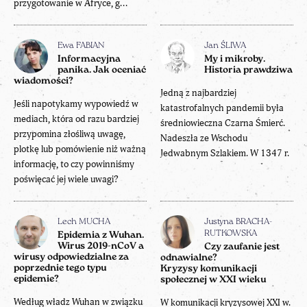
przygotowanie w Afryce, g...
Ewa FABIAN
Jan ŚLIWA
Informacyjna
My i mikroby.
panika. Jak oceniać
Historia prawdziwa
wiadomości?
Jedną z najbardziej
Jeśli napotykamy wypowiedź w
katastrofalnych pandemii była
mediach, która od razu bardziej
średniowieczna Czarna Śmierć.
przypomina złośliwą uwagę,
Nadeszła ze Wschodu
plotkę lub pomówienie niż ważną
Jedwabnym Szlakiem. W 1347 r.
informację, to czy powinniśmy
poświęcać jej wiele uwagi?
Lech MUCHA
Justyna BRACHA-
RUTKOWSKA
Epidemia z Wuhan.
Wirus 2019-nCoV a
Czy zaufanie jest
wirusy odpowiedzialne za
odnawialne?
poprzednie tego typu
Kryzysy komunikacji
epidemie?
społecznej w XXI wieku
Według władz Wuhan w związku
W komunikacji kryzysowej XXI w.