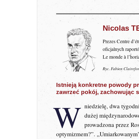
Nicolas 
Prezes Centre d’ét
oficjalnych rapor
Le monde à l’horiz
Ryc. Fabien Clairefo
Istnieją konkretne powody pr
zawrzeć pokój, zachowując się
W
niedzielę, dwa tygodn
dużej międzynarodowej
prowadzona przez
Ros
optymizmem?”. „Umiarkowanym”