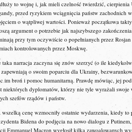
łuży to wojnę i, jak mieli czelność twierdzić, cierpien
gandy, przed ryzykiem wciągnięcia państw zachodnich w 
ojęciem o wątpliwej wartości. Ponieważ początkowa takty
oszą argument o potrzebie jak najszybszego zakończenia 
minają przy tym oczywiście o popełnianych przez Rosja
iemiach kontrolowanych przez Moskwę.
 taka narracja zaczyna się znów szerzyć (o ile kiedykol
zapewniają o swoim poparciu dla Ukrainy, bezwarunkowo
 im broń i pomoc humanitarną. Prawdę mówiąc, jej pod
st niektórych dyplomatów, którzy nie tyle wyrażali swoje 
nych szefów rządów i państw.
 wszelką cenę wzmocniły ostatnie wydarzenia, kiedy to p
ezydenta Bidena do podjęcia na nowo dialogu z Putinem, 
ncji Emmanuel Macron wygłosił kilka zawoalowanych wys