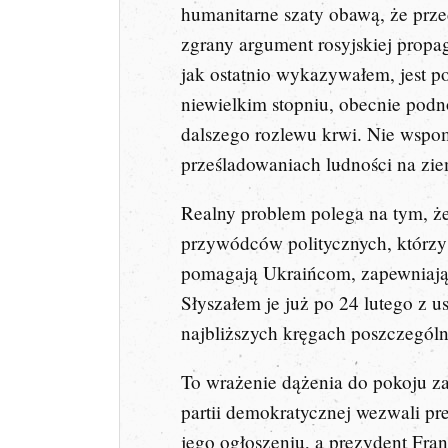
humanitarne szaty obawą, że przed
zgrany argument rosyjskiej propa
jak ostatnio wykazywałem, jest p
niewielkim stopniu, obecnie podn
dalszego rozlewu krwi. Nie wspo
prześladowaniach ludności na z
Realny problem polega na tym, że
przywódców politycznych, którzy 
pomagają Ukraińcom, zapewniając
Słyszałem je już po 24 lutego z u
najbliższych kręgach poszczegól
To wrażenie dążenia do pokoju za
partii demokratycznej wezwali pr
jego ogłoszeniu, a prezydent Fra