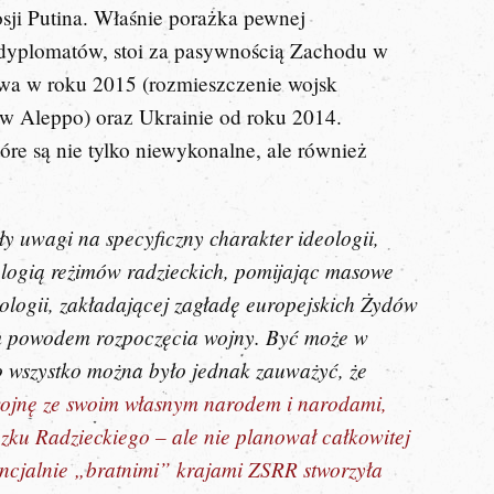
osji Putina. Właśnie porażka pewnej
h dyplomatów, stoi za pasywnością Zachodu w
twa w roku 2015 (rozmieszczenie wojsk
e w Aleppo) oraz Ukrainie od roku 2014.
re są nie tylko niewykonalne, ale również
 uwagi na specyficzny charakter ideologii,
eologią reżimów radzieckich, pomijając masowe
ologii, zakładającej zagładę europejskich Żydów
tym powodem rozpoczęcia wojny. Być może w
o wszystko można było jednak zauważyć, że
wojnę ze swoim własnym narodem i narodami,
zku Radzieckiego – ale nie planował całkowitej
encjalnie „bratnimi” krajami ZSRR stworzyła