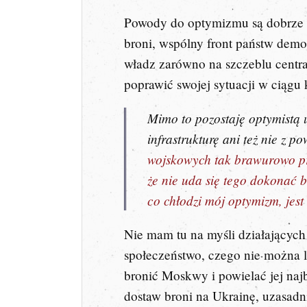
Powody do optymizmu są dobrze zn
broni, wspólny front państw demok
władz zarówno na szczeblu central
poprawić swojej sytuacji w ciągu k
Mimo to pozostaję optymistą 
infrastrukturę ani też nie z 
wojskowych tak brawurowo pr
że nie uda się tego dokonać b
co chłodzi mój optymizm, jes
Nie mam tu na myśli działającyc
społeczeństwo, czego nie można l
bronić Moskwy i powielać jej naj
dostaw broni na Ukrainę, uzasadni