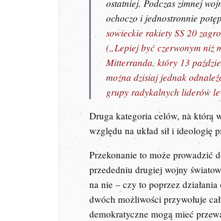
ostatniej. Podczas zimnej wo
ochoczo i jednostronnie potę
sowieckie rakiety SS 20 zagr
(„Lepiej być czerwonym niż m
Mitterranda, który 13 paździ
można dzisiaj jednak odnaleź
grupy radykalnych liderów 
Druga kategoria celów, na którą 
względu na układ sił i ideologię
Przekonanie to może prowadzić do
przededniu drugiej wojny świato
na nie – czy to poprzez działania
dwóch możliwości przywołuje całą
demokratyczne mogą mieć przewagę