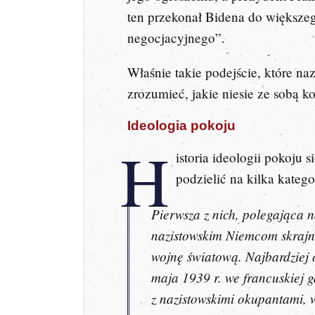
ten przekonał Bidena do większe
negocjacyjnego”.
Właśnie takie podejście, które n
zrozumieć, jakie niesie ze sobą k
Ideologia pokoju
H
istoria ideologii pokoju 
podzielić na kilka katego
Pierwsza z nich, polegająca n
nazistowskim Niemcom skrajną 
wojnę światową. Najbardziej 
maja 1939 r. we francuskiej 
z nazistowskimi okupantami,