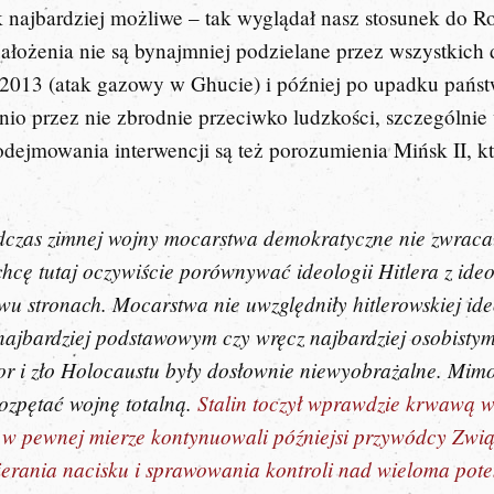
k najbardziej możliwe – tak wyglądał nasz stosunek do R
 założenia nie są bynajmniej podzielane przez wszystkic
u 2013 (atak gazowy w Ghucie) i później po upadku pańs
dnio przez nie zbrodnie przeciwko ludzkości, szczególni
ejmowania interwencji są też porozumienia Mińsk II, któ
czas zimnej wojny mocarstwa demokratyczne nie zwracały
 chcę tutaj oczywiście porównywać ideologii Hitlera z id
u stronach. Mocarstwa nie uwzględniły hitlerowskiej ide
a najbardziej podstawowym czy wręcz najbardziej osobis
or i zło Holocaustu były dosłownie niewyobrażalne. Mim
rozpętać wojnę totalną.
Stalin toczył wprawdzie krwawą 
 w pewnej mierze kontynuowali późniejsi przywódcy Zwią
ierania nacisku i sprawowania kontroli nad wieloma pot