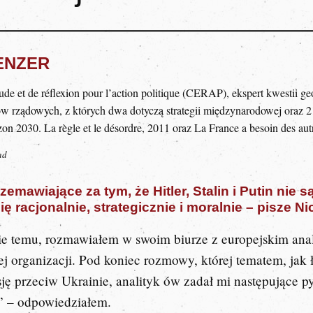
TENZER
ude et de réflexion pour l’action politique (CERAP), ekspert kwestii ge
tów rządowych, z których dwa dotyczą strategii międzynarodowej oraz 2
on 2030. La règle et le désordre, 2011 oraz La France a besoin des aut
nd
zemawiające za tym, że Hitler, Stalin i Putin nie
 racjonalnie, strategicznie i moralnie – pisze
Ni
ie temu, rozmawiałem w swoim biurze z europejskim ana
 organizacji. Pod koniec rozmowy, której tematem, jak ł
ję przeciw Ukrainie
, analityk ów zadał mi następujące py
 – odpowiedziałem.