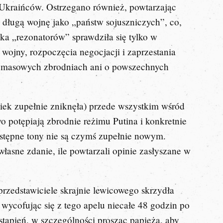
ia Ukraińców. Ostrzegano również, powtarzając
długą wojnę jako „państw sojuszniczych”, co,
ka „rezonatorów” sprawdziła się tylko w
wojny, rozpoczęcia negocjacji i zaprzestania
n masowych zbrodniach ani o powszechnych
wiek zupełnie zniknęła) przede wszystkim wśród
 potępiają zbrodnie reżimu Putina i konkretnie
stępne tony nie są czymś zupełnie nowym.
własne zdanie, ile powtarzali opinie zasłyszane w
rzedstawiciele skrajnie lewicowego skrzydła
wycofując się z tego apelu niecałe 48 godzin po
tąpień, w szczególności prosząc papieża, aby