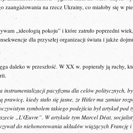
go zaangażowania na rzecz Ukrainy, co miałoby się w pi
azywam „ideologią pokoju” i które zatruło poprzedni wiek
onsekwencje dla przyszłej organizacji świata i jakże dojm
sięga daleko w przeszłość. W XX w. popierały ją ruchy, k
rii.
a instrumentalizacji pacyfizmu dla celów politycznych, b
prawicę, kiedy stało się jasne, że Hitler ma zamiar rozpę
oczywistym symbolem takiego podejścia był artykuł pod 
gazecie „L’Œuvre”
.
W artykule tym Marcel Déat, socjalist
 wzywał do niehonorowania układów wiążących Francję i 