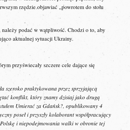
erwszym rzędzie objawiać „powrotem do stołu
, należy podać w wątpliwość. Chodzi o to, aby
ująco aktualnej sytuacji Ukrainy.
tórym przyświecały szczere cele dające się
yła szeroko praktykowana przez sprzyjającą
tać konflikt, który znamy dzisiaj jako drugą
tytułem
Umierać za Gdańsk?
, opublikowany 4
yczny poseł i przyszły kolaborant współpracujący
Polskę i niepodejmowania walki w obronie tej