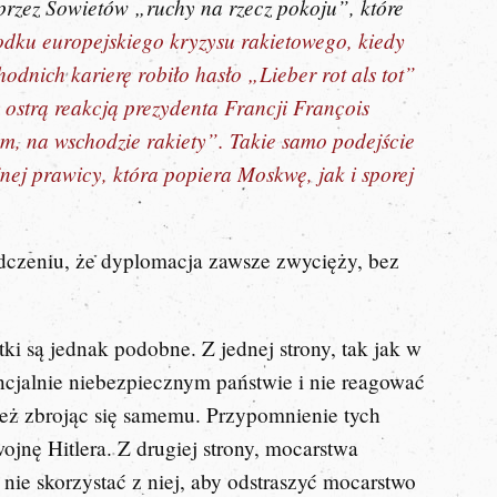
przez Sowietów „ruchy na rzecz pokoju”, które
dku europejskiego kryzysu rakietowego, kiedy
dnich karierę robiło hasło „Lieber rot als tot”
 ostrą reakcją prezydenta Francji François
zm, na wschodzie rakiety”. Takie samo podejście
nej prawicy, która popiera Moskwę, jak i sporej
adczeniu, że dyplomacja zawsze zwycięży, bez
i są jednak podobne. Z jednej strony, tak jak w
cjalnie niebezpiecznym państwie i nie reagować
y też zbrojąc się samemu. Przypomnienie tych
jnę Hitlera. Z drugiej strony, mocarstwa
ie skorzystać z niej, aby odstraszyć mocarstwo