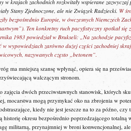
jny w krajach zachodnich rozkwitały wspierane zazwyczaj 
piały Stany Zjednoczone, ale nie Związek Radziecki.
W śro
oziły bezpośrednio Europie, w ówczesnych Niemczech Zacho
artwym”). Ten konkretny ruch pacyfistyczny spotkał się z
ernika 1983 powiedział w Brukseli: „Na zachodzie pacyfi
ć w wypowiedziach zarówno dużej części zachodniej skraj
lewicowych, nazywanych często „betonem”.
wróg ma mniejszą szansę wpłynąć, opiera się na prześwi
 przyświecającą walczącym stronom.
 zajęcia dwóch przeciwstawnych stanowisk, których skutk
wej, mocarstwa mogą przymykać oko na zbrojenia w poten
 odstraszające, kiedy nie jest jeszcze na to za późno, cz
 historię okresu bezpośrednio poprzedzającego totalną wo
 militarną, przynajmniej w broni konwencjonalnej, ale n