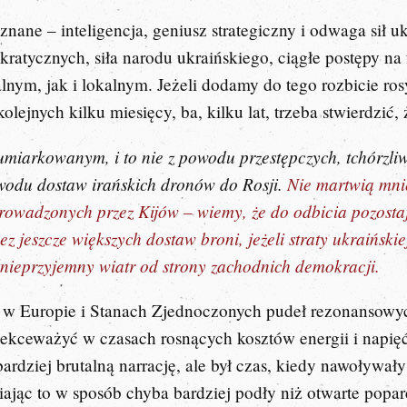
ane – inteligencja, geniusz strategiczny i odwaga sił uk
ratycznych, siła narodu ukraińskiego, ciągłe postępy na
nym, jak i lokalnym. Jeżeli dodamy do tego rozbicie rosyj
olejnych kilku miesięcy, ba, kilku lat, trzeba stwierdzić
umiarkowanym, i to nie z powodu przestępczych, tchórzli
powodu dostaw irańskich dronów do Rosji.
Nie martwią mni
owadzonych przez Kijów – wiemy, że do odbicia pozostaj
ez jeszcze większych dostaw broni, jeżeli straty ukraińs
t nieprzyjemny wiatr od strony zachodnich demokracji.
h w Europie i Stanach Zjednoczonych pudeł rezonansow
ekceważyć w czasach rosnących kosztów energii i napięć
bardziej brutalną narrację, ale był czas, kiedy nawoływa
ając to w sposób chyba bardziej podły niż otwarte popar