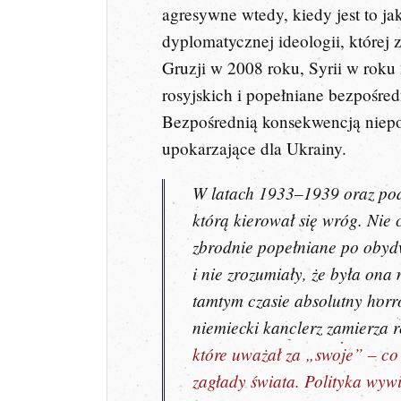
agresywne wtedy, kiedy jest to ja
dyplomatycznej ideologii, której
Gruzji w 2008 roku, Syrii w rok
rosyjskich i popełniane bezpośre
Bezpośrednią konsekwencją niepod
upokarzające dla Ukrainy.
W latach 1933–1939 oraz pod
którą kierował się wróg. Nie
zbrodnie popełniane po obydw
i nie zrozumiały, że była on
tamtym czasie absolutny horr
niemiecki kanclerz zamierza 
które uważał za „swoje” – co
zagłady świata. Polityka wyw