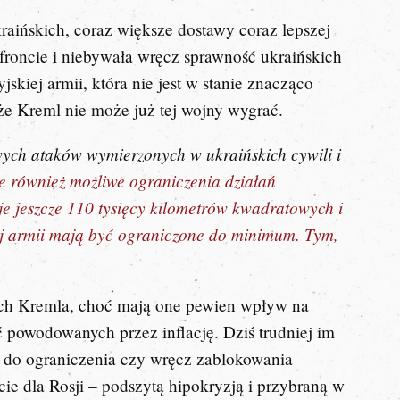
raińskich, coraz większe dostawy coraz lepszej
 froncie i niebywała wręcz sprawność ukraińskich
skiej armii, która nie jest w stanie znacząco
, że Kreml nie może już tej wojny wygrać.
wych ataków wymierzonych w ukraińskich cywili i
e również możliwe ograniczenia działań
e jeszcze 110 tysięcy kilometrów kwadratowych i
kiej armii mają być ograniczone do minimum. Tym,
ych Kremla, choć mają one pewien wpływ na
 powodowanych przez inflację. Dziś trudniej im
ły do ograniczenia czy wręcz zablokowania
cie dla Rosji – podszytą hipokryzją i przybraną w