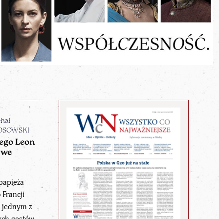
hał
OSOWSKI
ego Leon
 we
papieża
 Francji
ę jednym z