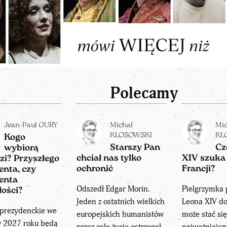
Polecamy
Jean-Paul OURY
Michał
Mic
KŁOSOWSKI
KŁ
Kogo
Starszy Pan
Cz
wybiorą
chciał nas tylko
XIV szuka
zi? Przyszłego
ochronić
Francji?
enta, czy
enta
Odszedł Edgar Morin.
Pielgrzymka 
łości?
Jeden z ostatnich wielkich
Leona XIV do
prezydenckie we
europejskich humanistów
może stać si
w 2027 roku będą