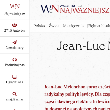
Najważniejsze
Polska
Świat
Miesięcznik
Piękno Nauk
2715 Autorów
Jean-Luc 
Newslettery
Posłuchaj nas
Oglądaj nas
Jean-Luc Mélenchon coraz częście
radykalny polityk lewicy. Dla cz
Znajdź u nas
części dawnego elektoratu lewico
budowanej na społecznych napięc