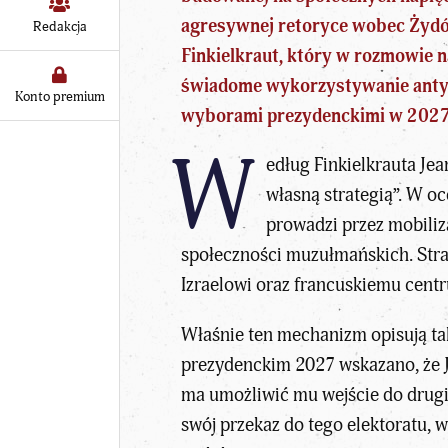
agresywnej retoryce wobec Żydów 
Redakcja
Finkielkraut, który w rozmowie n
świadome wykorzystywanie antyse
Konto premium
wyborami prezydenckimi w 2027
W
edług Finkielkrauta
Jea
własną strategią”. W oc
prowadzi przez mobiliz
społeczności muzułmańskich. Stra
Izraelowi oraz francuskiemu cent
Właśnie ten mechanizm opisują ta
prezydenckim 2027 wskazano, że 
ma umożliwić mu wejście do drugie
swój przekaz do tego elektoratu, 