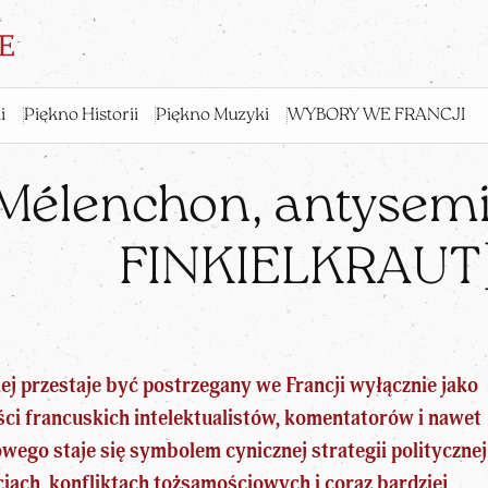
i
Piękno Historii
Piękno Muzyki
WYBORY WE FRANCJI
Mélenchon, antysemit
FINKIELKRAUT
j przestaje być postrzegany we Francji wyłącznie jako
ęści francuskich intelektualistów, komentatorów i nawet
wego staje się symbolem cynicznej strategii politycznej
iach, konfliktach tożsamościowych i coraz bardziej