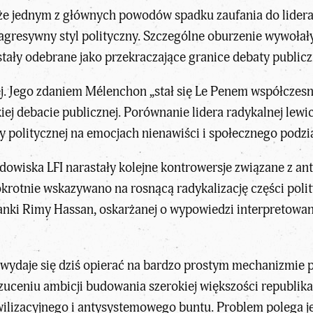
, że jednym z głównych powodów spadku zaufania do lidera
 agresywny styl polityczny. Szczególne oburzenie wywołał
stały odebrane jako przekraczające granice debaty publicz
lej. Jego zdaniem Mélenchon „stał się Le Penem współczesne
iej debacie publicznej
. Porównanie lidera radykalnej lew
politycznej na emocjach nienawiści i społecznego podzia
dowiska LFI narastały kolejne kontrowersje związane z an
okrotnie wskazywano na rosnącą radykalizację części po
anki
Rimy Hassan
, oskarżanej o wypowiedzi interpretowan
wydaje się dziś opierać na bardzo prostym mechanizmie 
uceniu ambicji budowania szerokiej większości republikań
ilizacyjnego i antysystemowego buntu. Problem polega jed