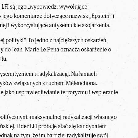
 LFI są jego „wypowiedzi wywołujące
y jego komentarze dotyczące nazwisk „Epstein” i
nej i wykorzystujące antysemickie skojarzenia.
j polityki”. To jedno z najcięższych oskarżeń,
icy do Jean-Marie Le Pena oznacza oskarżenie o
łu.
tysemityzmem i radykalizacją. Na łamach
lityków związanych z ruchem Mélenchona.
e jako usprawiedliwianie terroryzmu i wspieranie
politycznym: maksymalnej radykalizacji własnego
skiej. Lider LFI próbuje stać się kandydatem
nak na tym, że im bardziej radykalizuje swój