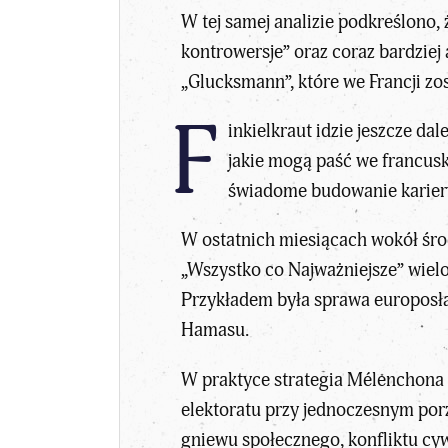
W tej samej analizie podkreślono
kontrowersje” oraz coraz bardziej
„Glucksmann”, które we Francji zo
F
inkielkraut idzie jeszcze da
jakie mogą paść
we francusk
świadome budowanie kariery 
W ostatnich miesiącach wokół śro
„Wszystko co Najważniejsze” wiel
Przykładem była sprawa europosł
Hamasu.
W praktyce
strategia Mélenchona
elektoratu przy jednoczesnym porz
gniewu społecznego, konfliktu cyw