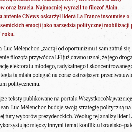
oraz Izraela. Najmocniej wyraził to filozof Alain
a antenie CNews oskarżył lidera La France insoumise o
mickich emocji jako narzędzia politycznej mobilizacji
 roku
.
n-Luc Mélenchon
„zaczął od oportunizmu i sam zatruł się
enie filozofa przywódca LFI już dawno uznał, że jego
droga
ację elektoratu młodego, radykalnego i skoncentrowanego 
tegia ta miała polegać na coraz ostrzejszym przeciwstawi
rum politycznemu.
kże teksty publikowane na portalu
WszystkocoNajwazniejs
J
ean-Luc Mélenchon buduje swoją strategię polityczną
na
j tury wyborów prezydenckich. Według tej analizy lider L
wykorzystując między innymi temat konfliktu izraelsko-pal