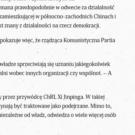
zymana prawdopodobnie w odwecie za działalność
 zamieszkującej w północno-zachodnich Chinach i
t znany z działalności na rzecz demokracji.
a pokazuje więc, że rządząca Komunistyczna Partia
 władze sprzeciwiają się uznaniu jakiegokolwiek
alni wobec innych organizacji czy wspólnot. – A
 przez przywódcę ChRL Xi Jinpinga
. W takiej
zynają być traktowane jako podejrzane. Mimo to,
niezależne od władz, odwiedza o wiele więcej osób