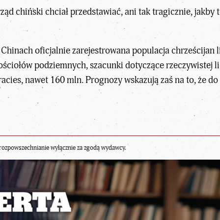
 rząd chiński chciał przedstawiać, ani tak tragicznie, jak
hinach oficjalnie zarejestrowana populacja chrześcijan l
ściołów podziemnych, szacunki dotyczące rzeczywistej lic
cies, nawet 160 mln. Prognozy wskazują zaś na to, że do 
rozpowszechnianie wyłącznie za zgodą wydawcy.