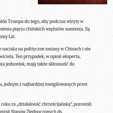
alda Trumpa do tego, aby podczas wizyty w
nienia pięciu chińskich więźniów sumienia. Są
mmy Lai.
ie naciska na polityczne zmiany w Chinach i nie
iciela. Ten przypadek, w opinii eksperta,
nia jednostek, mają także skłonność do
, jednym z najbardziej inwigilowanych przez
 roku za „
działalność chrześcijańską”
, pozostali
Komisji Stanów Zjednoczonych ds.