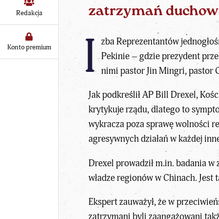
zatrzymań duchow
Redakcja
I
zba Reprezentantów jednogłośn
Konto premium
Pekinie – gdzie prezydent prze
nimi pastor Jin Mingri, pastor
Jak podkreślił AP Bill Drexel, Koś
krytykuje rządu, dlatego to sympto
wykracza poza sprawę wolności rel
agresywnych działań w każdej inne
Drexel prowadził m.in. badania w
władze regionów w Chinach. Jest t
Ekspert zauważył, że w przeciwień
zatrzymani byli zaangażowani takż