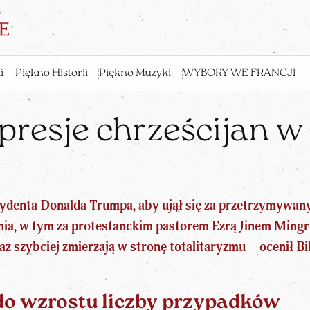
i
Piękno Historii
Piękno Muzyki
WYBORY WE FRANCJI
presje chrześcijan w
zydenta Donalda Trumpa
, aby ujął się za przetrzymywan
nia, w tym za protestanckim pastorem Ezrą Jinem Mingri
z szybciej zmierzają w stronę totalitaryzmu – ocenił Bil
do wzrostu liczby przypadków