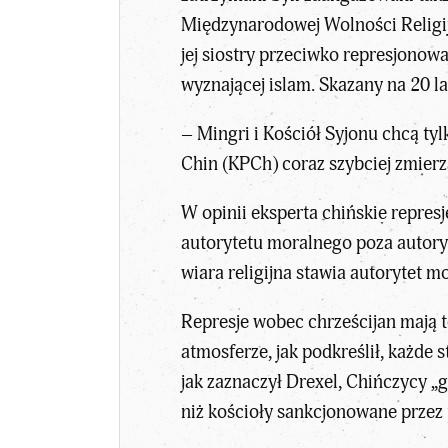
Międzynarodowej Wolności Religij
jej siostry przeciwko represjonow
wyznającej islam. Skazany na 20 la
– Mingri i Kościół Syjonu chcą ty
Chin (KPCh) coraz szybciej zmierz
W opinii eksperta chińskie repres
autorytetu moralnego poza autoryt
wiara religijna stawia autorytet
Represje wobec chrześcijan mają t
atmosferze, jak podkreślił, każde
jak zaznaczył Drexel, Chińczycy „
niż kościoły sankcjonowane przez