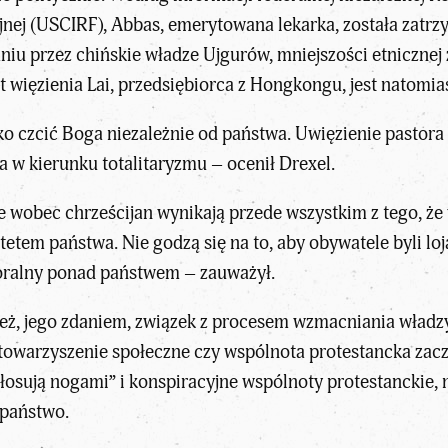
nej (USCIRF), Abbas, emerytowana lekarka, została zatr
aniu przez
chińskie władze
Ujgurów, mniejszości etnicznej
t więzienia Lai, przedsiębiorca z Hongkongu, jest natomias
lko czcić Boga niezależnie od państwa. Uwięzienie pastor
a w kierunku totalitaryzmu – ocenił Drexel.
je wobec chrześcijan wynikają przede wszystkim z tego, że
etem państwa. Nie godzą się na to, aby obywatele byli loj
 moralny ponad państwem – zauważył.
eż, jego zdaniem, związek z
procesem wzmacniania władzy
 stowarzyszenie społeczne czy wspólnota protestancka zac
głosują nogami” i konspiracyjne wspólnoty protestanckie, 
 państwo.