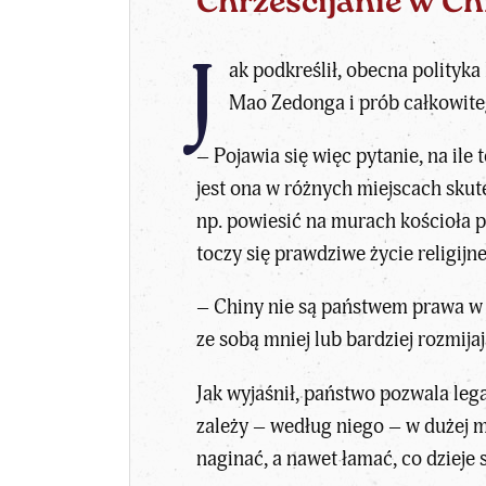
Chrześcijanie w Ch
J
ak podkreślił, obecna polityk
Mao Zedonga i prób całkowite
– Pojawia się więc pytanie, na ile 
jest ona w różnych miejscach skut
np. powiesić na murach kościoła p
toczy się prawdziwe życie religijne
– Chiny nie są państwem prawa w e
ze sobą mniej lub bardziej rozmija
Jak wyjaśnił, państwo pozwala leg
zależy – według niego – w dużej 
naginać, a nawet łamać, co dzieje 