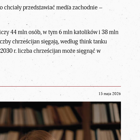
by to chciały przedstawiać media zachodnie –
iczy 44 mln osób, w tym 6 mln katolików i 38 mln
zby chrześcijan sięgają, według think tanku
2030 r. liczba chrześcijan może sięgnąć w
15 maja 2026