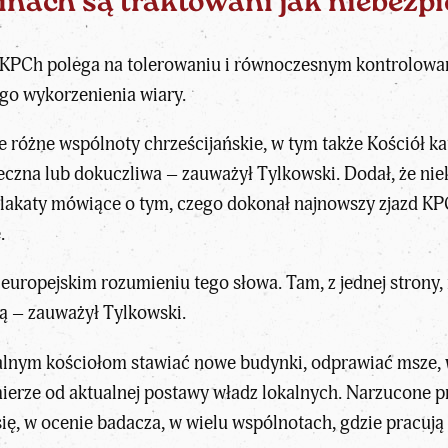
inach są traktowani jak niebezp
a KPCh polega na tolerowaniu i równoczesnym kontrolowan
go wykorzenienia wiary.
te różne wspólnoty chrześcijańskie, w tym także Kościół kato
eczna lub dokuczliwa – zauważył Tylkowski. Dodał, że niek
lakaty mówiące o tym, czego dokonał najnowszy zjazd KPCh
.
uropejskim rozumieniu tego słowa. Tam, z jednej strony, 
ją – zauważył Tylkowski.
alnym kościołom stawiać nowe budynki, odprawiać msze, wy
mierze od aktualnej postawy władz lokalnych. Narzucone 
się, w ocenie badacza, w wielu wspólnotach, gdzie pracują „