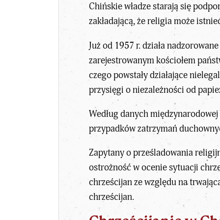
Chińskie władze starają się podp
zakładającą, że religia może istni
Już od 1957 r. działa nadzorowane
zarejestrowanym kościołem państw
czego powstały działające nielega
przysięgi o niezależności od papi
Według danych międzynarodowej or
przypadków zatrzymań duchownyc
Zapytany o prześladowania religij
ostrożność w ocenie sytuacji chr
chrześcijan ze względu na trwającą
chrześcijan.