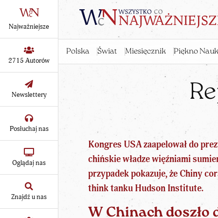
Najważniejsze
Polska
Świat
Miesięcznik
Piękno Nauk
2715 Autorów
Re
Newslettery
Posłuchaj nas
Kongres USA z
aapelował do pre
chińskie władze więźniami sumie
Oglądaj nas
przypadek pokazuje, że Chiny cora
think tanku Hudson Institute.
Znajdź u nas
W Chinach doszło 