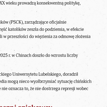
. XX wieku prowadzą konsekwentną politykę,
ków (PSCK), zarządzające oficjalnie
ść katolików zeszła do podziemia, w efekcie
ali w przeszłości do więzienia za odmowę złożenia
025 r. w Chinach doszło do wzrostu liczby
ickiego Uniwersytetu Lubelskiego, doradził
edia mogą nieco wyolbrzymiać sytuację chińskich
 nie oznacza to, że nie dostrzega represji wobec