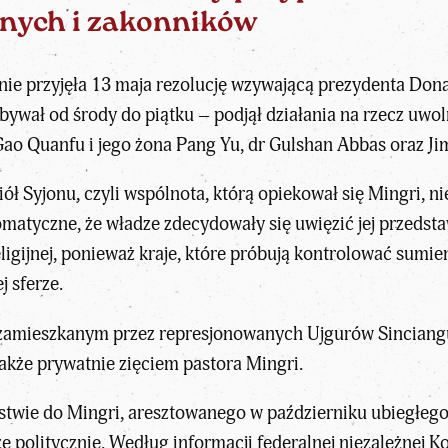
nych i zakonników
ie przyjęła 13 maja rezolucję wzywającą prezydenta Don
bywał od środy do piątku – podjął działania na rzecz uwol
 Gao Quanfu i jego żona Pang Yu, dr Gulshan Abbas oraz Ji
ciół Syjonu, czyli wspólnota, którą opiekował się Mingri, n
matyczne, że władze zdecydowały się uwięzić jej przedstaw
igijnej
, ponieważ kraje, które próbują kontrolować sumie
j sferze.
 zamieszkanym przez represjonowanych Ujgurów Sinciangu
akże prywatnie zięciem pastora Mingri.
stwie do Mingri, aresztowanego w październiku ubiegłego
e politycznie. Według informacji federalnej niezależnej 