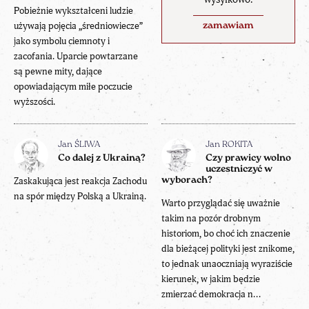
Pobieżnie wykształceni ludzie
używają pojęcia „średniowiecze”
zamawiam
jako symbolu ciemnoty i
zacofania. Uparcie powtarzane
są pewne mity, dające
opowiadającym miłe poczucie
wyższości.
Jan ŚLIWA
Jan ROKITA
Co dalej z Ukrainą?
Czy prawicy wolno
uczestniczyć w
Zaskakująca jest reakcja Zachodu
wyborach?
na spór między Polską a Ukrainą.
Warto przyglądać się uważnie
takim na pozór drobnym
historiom, bo choć ich znaczenie
dla bieżącej polityki jest znikome,
to jednak unaoczniają wyraziście
kierunek, w jakim będzie
zmierzać demokracja n...