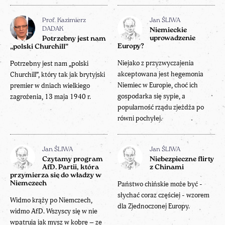
Prof. Kazimierz
Jan ŚLIWA
DADAK
Niemieckie
uprowadzenie
Potrzebny jest nam
Europy?
„polski Churchill”
Niejako z przyzwyczajenia
Potrzebny jest nam „polski
akceptowana jest hegemonia
Churchill”, który tak jak brytyjski
Niemiec w Europie, choć ich
premier w dniach wielkiego
gospodarka się sypie, a
zagrożenia, 13 maja 1940 r.
popularność rządu zjeżdża po
równi pochyłej.
Jan ŚLIWA
Jan ŚLIWA
Czytamy program
Niebezpieczne flirty
AfD. Partii, która
z Chinami
przymierza się do władzy w
Niemczech
Państwo chińskie może być -
słychać coraz częściej - wzorem
Widmo krąży po Niemczech,
dla Zjednoczonej Europy.
widmo AfD. Wszyscy się w nie
wpatrują jak mysz w kobrę – ze