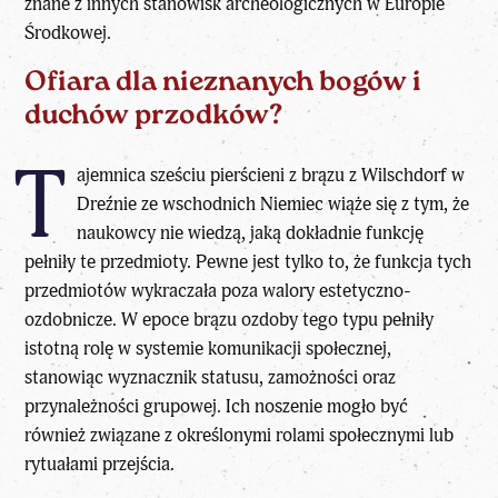
znane z innych stanowisk archeologicznych w Europie
Środkowej.
Ofiara dla nieznanych bogów i
duchów przodków?
T
ajemnica sześciu pierścieni z brązu z Wilschdorf w
Dreźnie ze wschodnich Niemiec wiąże się z tym, że
naukowcy nie wiedzą, jaką dokładnie funkcję
pełniły te
przedmioty
. Pewne jest tylko to, że funkcja tych
przedmiotów wykraczała poza walory estetyczno-
ozdobnicze. W epoce brązu ozdoby tego typu pełniły
istotną rolę w systemie komunikacji społecznej,
stanowiąc wyznacznik statusu, zamożności oraz
przynależności grupowej. Ich noszenie mogło być
również związane z określonymi rolami społecznymi lub
rytuałami przejścia.