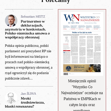
Sebastian MEITZ
Partnerstwo w
deklaracjach,
asymetria w konkretach.
Polsko-niemiecka umowa o
współpracy obronnej
Polska opinia publiczna, polski
parlament ani prezydent RP nie
byli informowani na bieżąco o
pracach nad polsko-niemiecką
umową o współpracy obronnej, a
rząd ograniczył się do podania
publicznie zdawk...
Miesięcznik opinii
"Wszystko Co
Najważniejsze" oczekuje na
Jan ŚLIWA
Państwa w EMPIKach w
Mroki
średniowiecza,
całym kraju oraz
blaski renesansu?
wysyłkowo.