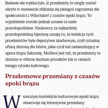
Badanie nie wykluczyło, iż przedmioty te mogły zostać
ukryte w momencie zbliżania się jakiegoś zagrożenia dla
społeczności z Wilschdorf z czasów
epoki brązu
. To
wyjaśnienie zostało jednak uznane za mało
prawdopodobne. Naukowcy za najbardziej
prawdopodobną hipotezę uznają to, że kolekcja tych
przedmiotów była depozytem skarbowym, czyli rytualną
ofiarą złożoną dla bóstw, jakie czcił lud zamieszkujący w
epoce brązu Saksonię. Możliwe jest też, że przedmioty te
złożono w ofierze duchom przodków lub w ramach
innego rytuału kultowego.
Przełomowe przemiany z czasów
epoki brązu
W
szerszym kontekście kulturowym
epoki brązu
obserwuje się intensywne przemiany