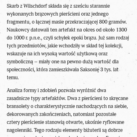
Skarb z Wilschdorf składa się z sześciu starannie
wykonanych brązowych pierścieni oraz jednego
fragmentu, o łącznej masie przekraczającej 800 gramów.
Naukowcy datowali ten
artefakt
na okres od około 1300
do 1000 r. p.n.e., czyli schyłek epoki brązu. Już sam rodzaj
tych przedmiotów, jakie wchodziły w skład tej kolekcji,
wskazuje na ich wysoką wartość użytkową oraz
symboliczną – miały one na pewno dużą wartość dla
społeczności, która zamieszkiwała Saksonię 3 tys. lat
temu.
Analiza formy i zdobień pozwala wyróżnić dwa
zasadnicze typy
artefaktów
. Dwa z pierścieni to skręcane
bransolety o charakterystycznie nachodzących na siebie,
dekorowanych zakończeniach, natomiast pozostałe
cztery pierścienie stanowią otwarte, ukośnie ryflowane
nagolenniki. Tego rodzaju elementy biżuterii są dobrze