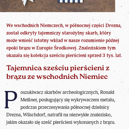
We wschodnich Niemczech, w północnej części Drezna,
został odkryty tajemniczy starożytny skarb, który
może wnieść istotny wkład w nasze rozumienie późnej
epoki brązu w Europie Środkowej. Znaleziskiem tym
okazała się kolekcja sześciu pierścieni sprzed 3 tys. lat.
Tajemnica sześciu pierścieni z
brązu ze wschodnich Niemiec
P
oszukiwacz skarbów archeologicznych, Ronald
Meißner, posługujący się wykrywaczem metalu,
podczas przeczesywania północnej dzielnicy
Drezna, Wilschdorf, natrafił na
niezwykłe znalezisko
,
jakim okazało się sześć pierścieni wykonanych z brązu.