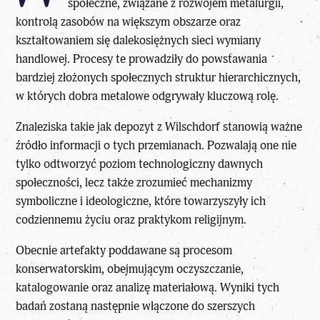
społeczne, związane z rozwojem metalurgii,
kontrolą zasobów na większym obszarze oraz
kształtowaniem się dalekosiężnych sieci wymiany
handlowej. Procesy te prowadziły do powstawania
bardziej złożonych społecznych struktur hierarchicznych,
w których dobra metalowe odgrywały kluczową rolę.
Znaleziska takie jak depozyt z Wilschdorf stanowią ważne
źródło informacji o tych przemianach. Pozwalają one nie
tylko odtworzyć poziom technologiczny dawnych
społeczności, lecz także zrozumieć mechanizmy
symboliczne i ideologiczne, które towarzyszyły ich
codziennemu życiu oraz praktykom religijnym.
Obecnie artefakty poddawane są
procesom
konserwatorskim
, obejmującym oczyszczanie,
katalogowanie oraz analizę materiałową. Wyniki tych
badań zostaną następnie włączone do szerszych